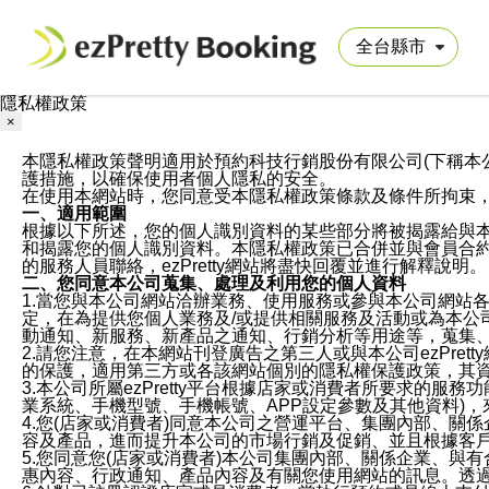
隱私權政策
×
本隱私權政策聲明適用於預約科技行銷股份有限公司(下稱本公司)於ezP
護措施，以確保使用者個人隱私的安全。
在使用本網站時，您同意受本隱私權政策條款及條件所拘束
一、適用範圍
根據以下所述，您的個人識別資料的某些部分將被揭露給與
和揭露您的個人識別資料。本隱私權政策已合併並與會員合約的
的服務人員聯絡，ezPretty網站將盡快回覆並進行解釋說明。
二、您同意本公司蒐集、處理及利用您的個人資料
1.當您與本公司網站洽辦業務、使用服務或參與本公司網站
定，在為提供您個人業務及/或提供相關服務及活動或為本
動通知、新服務、新產品之通知、行銷分析等用途等，蒐集
2.請您注意，在本網站刊登廣告之第三人或與本公司ezPr
的保護，適用第三方或各該網站個別的隱私權保護政策，其
3.本公司所屬ezPretty平台根據店家或消費者所要求的
業系統、手機型號、手機帳號、APP設定參數及其他資料)
4.您(店家或消費者)同意本公司之營運平台、集團內部、
容及產品，進而提升本公司的市場行銷及促銷、並且根據客
5.您同意您(店家或消費者)本公司集團內部、關係企業、
惠內容、行政通知、產品內容及有關您使用網站的訊息。透過