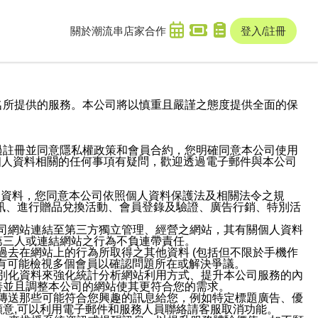
關於潮流串
店家合作
登入/註冊
域名及次級網域名所提供的服務。本公司將以慎重且嚴謹之態度提供全面的保
過註冊並同意隱私權政策和會員合約，您明確同意本公司使用
與個人資料相關的任何事項有疑問，歡迎透過電子郵件與本公司
人資料，您同意本公司依照個人資料保護法及相關法令之規
訊、進行贈品兌換活動、會員登錄及驗證、廣告行銷、特別活
本公司網站連結至第三方獨立管理、經營之網站，其有關個人資料
第三人或連結網站之行為不負連帶責任。
或過去在網站上的行為所取得之其他資料 (包括但不限於手機作
也有可能檢視多個會員以確認問題所在或解決爭議。
識別化資料來強化統計分析網站利用方式、提升本公司服務的內
善並且調整本公司的網站使其更符合您的需求。
並傳送那些可能符合您興趣的訊息給您，例如特定標題廣告、優
意,可以利用電子郵件和服務人員聯絡請客服取消功能。