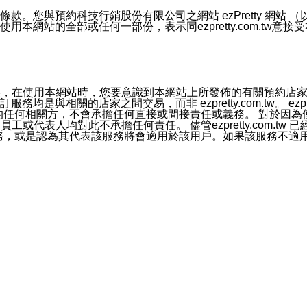
號碼比對相符。
息。
預約科技行銷股份有限公司之網站 ezPretty 網站 （以下皆稱 
網站的全部或任何一部份，表示同ezpretty.com.tw意
的資訊均無誤，在使用本網站時，您要意識到本網站上所發佈的有關預
官方帳號或認證官方帳號的通知型訊息。
相關的店家之間交易，而非 ezpretty.com.tw。 ezpr
屬於買賣行為的任何相關方，不會承擔任何直接或間接責任或義務。 
人員、員工或代表人均對此不承擔任何責任。 儘管ezpretty.co
薦的服務，或是認為其代表該服務將會適用於該用戶。如果該服務不適用於您，
有一部無效時，不影響其他條款之效力。 本條款如有未盡之處，雙方
的合法年齡。可以針對您在使用本網站時產生的任何責任，形成有約束