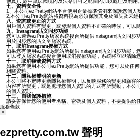
傳真)，於中華民國境內及法令許可之範圍內加以處理及利用
七、資料安全性
1、本公司ezPretty網站平台使用企業標準慣例來保護
2.本公司ezPretty網站將資料視為必須保護其免於滅
八、查詢或更正的方式
用戶個人資料有變更、或發現個人資料不正確的時候，可以隨時
九、Instagram貼文同步功能
您可以透過ezPretty店家系統後台所提供Instagram貼文同
用於同步您的貼文至店家系統。
十、取消Instagram授權方式
如果您有使用ezPretty網站所提供Instagram貼文同
可以登入店家系統後台使用取消授權功能，系統將立即清除您的
十一、取消帳號資料方式
如果您有使用本公司ezPretty網站所提供功能，您可以於任何
相關資料。
十二、隱私權聲明的更新
本公司將不定時更新隱私權聲明，以反映服務的變更和顧客的意見反
內容有所變更，或是處理您個人資訊的方式有所變動，本公司一
的個人資訊。
十三、自我保護措施
請妥善保管您的使用者名稱、密碼及個人資料，不要提供給
窗，以防止他人讀取您的個人資料、信件或進入所機關管理
服務條款
十四、傳送宣傳本站資訊或電子郵件之政策
×
您同意本公司網站，透過您所提供的郵件地址與您取得聯絡
停止接收這些資料或電子郵件。
十五、訊息通知
ezpretty.com.tw 聲明
本公司/本服務將以通知型訊息傳送重要訊息給您。即使未加
本公司/本服務傳送之通知型訊息以對您有效且重要的訊息為