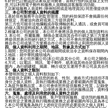
6.針對已註冊認證店家或是消費者，當執行預約或是線上支付
意,可以利用電子郵件和服務人員聯絡請客服取消功能。
7.店家端服務人員資料 (舉例拍照或是地理資訊) 同意僅提
三、本公司對您個人資料的揭露
1.基於現有服務平台的監管環境，預約科技保證不會揭露任
律規定，而被迫向政府或第三方提供資料。
第三方也可能非法地攔截或存取傳輸的私人通訊，或會員可
的個人識別資料或私人通訊將永遠保密。
2.根據本公司的政策，本公司不會將涉及您的個人識別資料
3. 本公司、所屬集團、關係企業或與其合作行銷之第三方
將提供您表示拒絕行銷之方式，本公司不會向您索取相關費
務合作公司或第三方業務合作公司將立即停止利用您的個人
四、個人資料利用之期間、地區、對象及方式如下
1.期間：您同意於本公司存續期間或依法令之資料保存期間
2.地區：就中華民國領域內。
3.對象：本公司所屬公司(本公司)及其分公司、本公司之關
4.方式：以電話、簡訊、電子郵件、紙本或其他合於當時科
圍內，為行銷建檔、揭露、轉介或交互運用予本公司及其合
五、個人資料之類別
本聲明所指之個人資料類別如下:
1.您提供之資料，包括您的姓名、性別、連絡方式(包括但不
身分之個人資料，及執行職務或業務之必要範圍內所需蒐集
2.為提升服務品質，本公司會依照所提供服務之性質，記錄
分析和網路行為調查，以便於改善本公司的服務品質，資料
六、蒐集、處理及利用您的個人資料之目的
1.本公司為提供良好服務、客戶管理與服務、提供預約服務
章程所定之業務及執行職務或業務之必要範圍內等以及為本
2.本公司僅蒐集為執行上述特定目的所必要提供之個人資料