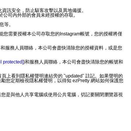
強化資訊安全，防止駭客攻擊以及異地備援。
免於公司內外部的會員未經授權的存取。
訊息等。
用此功能您需要授權本公司存取您的Instagram帳號，您的授權將僅
透過電子郵件和服務人員聯絡，本公司會盡快清除您的授權資料，或是您
。
l protected]
)和服務人員聯絡，本公司會盡快清除您的帳號和
上看到隱私權聲明連結旁的 "updated" 註記。如果聲明的
期檢視隱私權聲明，以得知 ezPretty 網站如何保護您
若您是與他人共享電腦或使用公共電腦，切記要關閉瀏覽器視
依照該資料或電子郵件所指示之方法、說明或功能連結，隨時
者，將可收到通知型訊息。