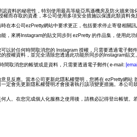
。
您個人辨認資料的秘密性，特別使用最高等級亞馬遜機房及防火牆來
失及未經授權而存取的資產，本公司使用多項安全措施以保護此類資料
在本公司ezPretty網站中要求更正，包括要求停止寄發相關
步功能，來將Instagram的貼文同步到 ezPretty 的作品集，使
步功能，您可以於任何時間取消您的 Instagram 授權，只需要
授權資料，並完全清除您透過此功能所同步的Instagram貼文
時間取消您的帳號或是資料，只需要透過電子郵件( e-mail:
[emai
應。當本公司更新此隱私權聲明，您將在 ezPretty網站 首頁
定會先更新隱私權聲明才會接著執行該項變更措施。本公司鼓勵您定
任何人。在您完成個人化服務之使用後，請務必記得登出帳號。
區。
並傳送或宣傳本網站各項服務之資料或電子郵件供您參考。您能
入本公司/本服務好友，您仍可接收到通知型訊息。
限，以廣告或其他目的的訊息皆不會被傳送。滿足以下三個條件