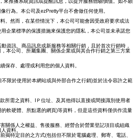
帳號，來推播系統資訊或提醒訊息，以提升服務體驗價值。如不願
行為。本公司及ezPretty平台不會做任何使用。
資料。然而，在某些情況下，本公司可能會因受政府要求或法
使用企業標準的保護措施來保護您的隱私，本公司並未承諾您
活動資訊、商品訊息或新服務等相關行銷，且於首次行銷時，
司，本公司、所屬集團、關係企業或與其合作行銷之第三方業
繼續保存、處理或利用您的個人資料。
但不限於使用於本網站或與外部合作之行銷)並於法令容許之範
或付款所需之資料、IＰ位址、及其他得以直接或間接識別使用者
用的軟硬體、所點選的網頁)等資料，但是這些資料僅供作流量
利害關係人之權益、售後服務、經營合於營業登記項目或組織
個人資料。
前揭特定目的之方式(包括但不限於電腦處理、郵寄、電話、