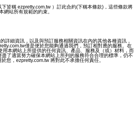
ezpretty.com.tw ）訂此合約(下稱本條款)，這些條款將
接受本網站所有規範的約束。
約店家的詳細資訊，以及與預訂服務相關資訊在內的其他各種資訊，
etty.com.tw僅是便於您能夠通過我們，預訂相對應的服務。在
對於因為使用本網站上所提供的任何資訊、產品、服務及（或）材料，而
m.tw 已經盡了適當努力確保本網站上所列的服務符合合理的標準，仍不
ezpretty.com.tw 將對此不承擔任何責任。
均應依誠實信用、平等互惠原則，共商解決之道。
力的法律責任。您理解使用本網站時及他人使用您的登錄資訊使用本