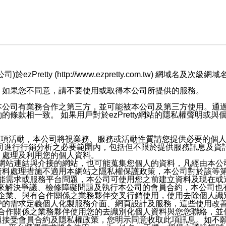
retty (http://www.ezpretty.com.tw) 網
，如果您不同意，請不要使用或取得本公司所提供的服務。
本公司有業務合作之第三方，並可能被本公司及第三方使用。通
條款相一致。 如果用戶對於ezPretty網站的隱私權聲明或
各項活動，本公司將視業務、服務或活動性質請您提供必要的個
公司進行行銷分析之必要範圍內，包括但不限於提供服務訊息及資
、處理及利用您的個人資料。
etty網站連結與介接的網站，也可能蒐集您個人的資料，凡經由
資料處理措施不適用本網站之隱私權保護政策，本公司對於該等
服務功能需求或服務平台問題，本公司可使用您之前建立資料及現在
，來解決爭議、檢修障礙問題及執行本公司的會員合約，本公司
關係企業、與有合作關係之業務夥伴交叉行銷使用，使用去除個人
戶的需求定義個人化製服務介面、網頁設計及服務，這些使用改
與有合作關係之業務夥伴使用您的去識別化個人資料與您您聯絡，
接受會員合約及隱私權政策，您明示同意收取此項訊息。如不願