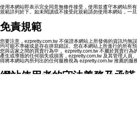
1.LINE 帳號設定的電話號碼與本公司/本服務所傳來的電話
2.該 LINE 帳號已在 LINE APP 設定中，同意接收通知型訊
使用本網站即表示完全同意無條件接受，使用並遵守本網站所有條款。您與
3.LINE 帳號未封鎖傳送訊息之 LINE 官方帳號。
規範詳列於下。如未閱讀或不接受此規範請勿使用本網站，一旦使用本
欲變更通知型訊息的設定，操作如下：
1.點選「主頁」＞「設定」
免責規範
2.點選「隱私設定」
3.點選「提供使用資料」
4.點選「LINE通知型訊息」
5.開關「接收LINE通知型訊息」
您要注意，ezpretty.com.tw 不保證本網站上所發佈
❗️關閉「接收通知型訊息」後，將不會接收到來自任何企業
均可能不準確或是存在拼寫錯誤。您在本網站上所進行的所有預訂服務均是與
您與店家之間的買賣行為中， ezpretty.com.tw 不
產生或導致的任何損失或損害，ezpretty.com.tw 及其管理
得將本網站內所列出的任何服務視為 ezpretty.com.tw 推
網站使用者的守法義務及承諾
本條款構成您與 ezPretty 間之有效契約。 本條款中如
年齡和責任
你向 ezpretty.com.tw您確認您已經達到使用本網站
網站時所產生的交易責任。