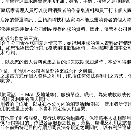
，平台營運需求將會使用 email，姓名，手機，授權之通訊
供所屬店家管理人員可以使用消費者的作品集資料和員工打卡個人圖像
何店家的營運資訊，且預約科技和店家均不能洩露消費者的個人
能濫用或誤用從本公司網站獲得的您的資料。因此，儘管本公司
出租或出售給第三方。
業務合作公司會在您同意之情形下，始得利用您的個人資料於行銷
用。如您拒絕接受行銷服務或嗣後欲拒絕時，均可隨時通知本公
資料行銷。
內，以及您的個人資料蒐集之目的消失或期限屆滿時，本公司得
係企業、其他與本公司有業務往來或合作之機構。
技之適當方式作個人資料之利用，(包括任何依法得利用之方式，
作對象。
限於電話、E-MAIL及地址等)、服務單位、職稱、為完成收款
、處理及利用的個人資料。
使用者的IP位址、以及在本公司內的瀏覽活動(例如，使用者所使
僅用於總量上分析，不會和特定個人相連繫。
及其他電子商務服務、履行法定或合約義務、保護當事人及相關
公司行銷等目的，依照各該服務之性質，蒐集、處理及利用您的
，並在前揭特定目的存續期間及法令規定之期間內，以有利於達成