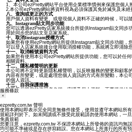
1、本公司ezPretty網站平台使用企業標準慣例來保護
2.本公司ezPretty網站將資料視為必須保護其免於滅
八、查詢或更正的方式
用戶個人資料有變更、或發現個人資料不正確的時候，可以隨時
九、Instagram貼文同步功能
您可以透過ezPretty店家系統後台所提供Instagram貼文同
用於同步您的貼文至店家系統。
十、取消Instagram授權方式
如果您有使用ezPretty網站所提供Instagram貼文同
可以登入店家系統後台使用取消授權功能，系統將立即清除您的
十一、取消帳號資料方式
如果您有使用本公司ezPretty網站所提供功能，您可以於任何
相關資料。
十二、隱私權聲明的更新
本公司將不定時更新隱私權聲明，以反映服務的變更和顧客的意見反
內容有所變更，或是處理您個人資訊的方式有所變動，本公司一
的個人資訊。
十三、自我保護措施
請妥善保管您的使用者名稱、密碼及個人資料，不要提供給
服務條款
窗，以防止他人讀取您的個人資料、信件或進入所機關管理
×
十四、傳送宣傳本站資訊或電子郵件之政策
您同意本公司網站，透過您所提供的郵件地址與您取得聯絡
ezpretty.com.tw 聲明
停止接收這些資料或電子郵件。
使用本網站即表示完全同意無條件接受，使用並遵守本網站所有條款。您與
十五、訊息通知
規範詳列於下。如未閱讀或不接受此規範請勿使用本網站，一旦使用本
本公司/本服務將以通知型訊息傳送重要訊息給您。即使未加
免責規範
本公司/本服務傳送之通知型訊息以對您有效且重要的訊息為
您要注意，ezpretty.com.tw 不保證本網站上所發佈
1.LINE 帳號設定的電話號碼與本公司/本服務所傳來的電話
均可能不準確或是存在拼寫錯誤。您在本網站上所進行的所有預訂服務均是與
2.該 LINE 帳號已在 LINE APP 設定中，同意接收通知型訊