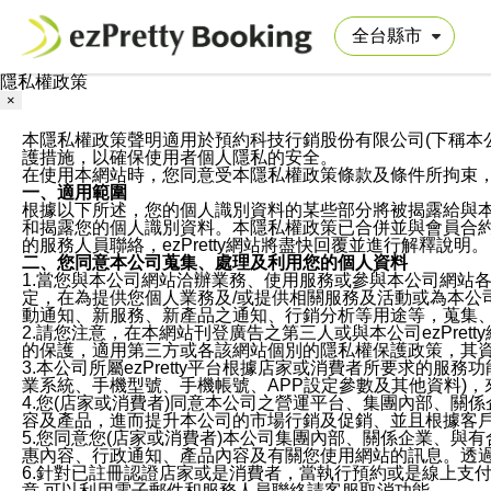
隱私權政策
×
本隱私權政策聲明適用於預約科技行銷股份有限公司(下稱本公司)於ezP
護措施，以確保使用者個人隱私的安全。
在使用本網站時，您同意受本隱私權政策條款及條件所拘束
一、適用範圍
根據以下所述，您的個人識別資料的某些部分將被揭露給與
和揭露您的個人識別資料。本隱私權政策已合併並與會員合約的
的服務人員聯絡，ezPretty網站將盡快回覆並進行解釋說明。
二、您同意本公司蒐集、處理及利用您的個人資料
1.當您與本公司網站洽辦業務、使用服務或參與本公司網站
定，在為提供您個人業務及/或提供相關服務及活動或為本
動通知、新服務、新產品之通知、行銷分析等用途等，蒐集
2.請您注意，在本網站刊登廣告之第三人或與本公司ezPr
的保護，適用第三方或各該網站個別的隱私權保護政策，其
3.本公司所屬ezPretty平台根據店家或消費者所要求的
業系統、手機型號、手機帳號、APP設定參數及其他資料)
4.您(店家或消費者)同意本公司之營運平台、集團內部、
容及產品，進而提升本公司的市場行銷及促銷、並且根據客
5.您同意您(店家或消費者)本公司集團內部、關係企業、
惠內容、行政通知、產品內容及有關您使用網站的訊息。透過
6.針對已註冊認證店家或是消費者，當執行預約或是線上支付
意,可以利用電子郵件和服務人員聯絡請客服取消功能。