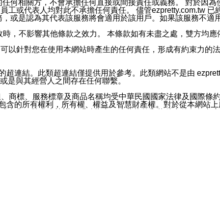
屬於買賣行為的任何相關方，不會承擔任何直接或間接責任或義務。 
人員、員工或代表人均對此不承擔任何責任。 儘管ezpretty.co
薦的服務，或是認為其代表該服務將會適用於該用戶。如果該服務不適用於您，
有一部無效時，不影響其他條款之效力。 本條款如有未盡之處，雙方
的合法年齡。可以針對您在使用本網站時產生的任何責任，形成有約束
官方帳號或認證官方帳號的通知型訊息。
網站的超連結。此類超連結僅提供用於參考。此類網站不是由 ezpret
或是與其經營人之間存在任何聯繫。
鈕、商標、服務標章及商品名稱均受中華民國國家法律及國際條
這些素材中所包含的所有權利，所有權、權益及智慧財產權。對於從本
或出售。除非本協議中明確指出，這些條款和條件中的任何內容
或任何協力廠商的業主權益中規定的任何權利的推斷結果。 如有任何人
其分公司、所屬機構、管理人員、代理人及其他合作夥伴和員工遭受的
構、管理人員、代理人及其他合作夥伴和員工不受損失。
依賴本網站上所提供的資訊、產品、服務或素材或通過使用本網
etty.com.tw提供電信及網路服務的提供商不會因您使用或不能使
etty.com.tw 不聲明、保證或承諾本網站或支持該網站的
影響本網站任何部分正常運行，且超出ezpretty.com.t
com.tw 不承擔任何責任。 在適用法律許可的最大範圍內，所
諾，其中包括但不僅限於其精確性、完整性或適銷性、品質或適用於特
些條款或是這些條款相關的權利。這些條款中使用的標題僅為了
款之內容及本網站上內容而不另行通知，同時，不對您、其他任何用戶