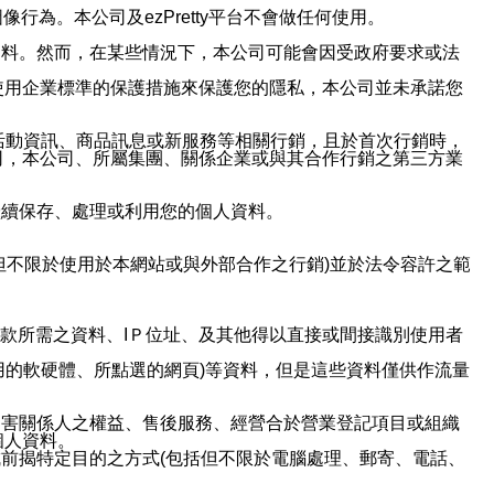
行為。本公司及ezPretty平台不會做任何使用。
資料。然而，在某些情況下，本公司可能會因受政府要求或法
使用企業標準的保護措施來保護您的隱私，本公司並未承諾您
活動資訊、商品訊息或新服務等相關行銷，且於首次行銷時，
司，本公司、所屬集團、關係企業或與其合作行銷之第三方業
繼續保存、處理或利用您的個人資料。
但不限於使用於本網站或與外部合作之行銷)並於法令容許之範
或付款所需之資料、IＰ位址、及其他得以直接或間接識別使用者
用的軟硬體、所點選的網頁)等資料，但是這些資料僅供作流量
利害關係人之權益、售後服務、經營合於營業登記項目或組織
個人資料。
前揭特定目的之方式(包括但不限於電腦處理、郵寄、電話、