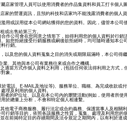
供所屬店家管理人員可以使用消費者的作品集資料和員工打卡個人圖像
何店家的營運資訊，且預約科技和店家均不能洩露消費者的個人
能濫用或誤用從本公司網站獲得的您的資料。因此，儘管本公司
出租或出售給第三方。
業務合作公司會在您同意之情形下，始得利用您的個人資料於行銷
用。如您拒絕接受行銷服務或嗣後欲拒絕時，均可隨時通知本公
資料行銷。
內，以及您的個人資料蒐集之目的消失或期限屆滿時，本公司得
係企業、其他與本公司有業務往來或合作之機構。
技之適當方式作個人資料之利用，(包括任何依法得利用之方式，
作對象。
限於電話、E-MAIL及地址等)、服務單位、職稱、為完成收款
、處理及利用的個人資料。
使用者的IP位址、以及在本公司內的瀏覽活動(例如，使用者所使
僅用於總量上分析，不會和特定個人相連繫。
及其他電子商務服務、履行法定或合約義務、保護當事人及相關
公司行銷等目的，依照各該服務之性質，蒐集、處理及利用您的
，並在前揭特定目的存續期間及法令規定之期間內，以有利於達成
。