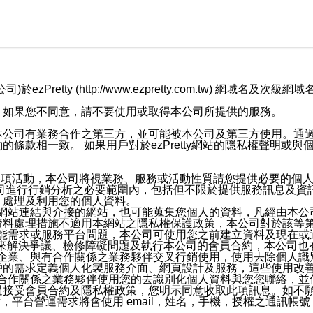
retty (http://www.ezpretty.com.tw) 網
，如果您不同意，請不要使用或取得本公司所提供的服務。
本公司有業務合作之第三方，並可能被本公司及第三方使用。通
條款相一致。 如果用戶對於ezPretty網站的隱私權聲明或
各項活動，本公司將視業務、服務或活動性質請您提供必要的個
公司進行行銷分析之必要範圍內，包括但不限於提供服務訊息及資
、處理及利用您的個人資料。
etty網站連結與介接的網站，也可能蒐集您個人的資料，凡經由
資料處理措施不適用本網站之隱私權保護政策，本公司對於該等
服務功能需求或服務平台問題，本公司可使用您之前建立資料及現在
，來解決爭議、檢修障礙問題及執行本公司的會員合約，本公司
關係企業、與有合作關係之業務夥伴交叉行銷使用，使用去除個人
戶的需求定義個人化製服務介面、網頁設計及服務，這些使用改
與有合作關係之業務夥伴使用您的去識別化個人資料與您您聯絡，
接受會員合約及隱私權政策，您明示同意收取此項訊息。如不願
，平台營運需求將會使用 email，姓名，手機，授權之通訊