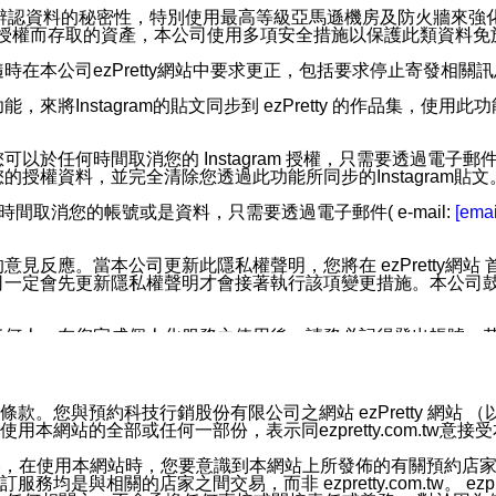
您個人辨認資料的秘密性，特別使用最高等級亞馬遜機房及防火牆來
失及未經授權而存取的資產，本公司使用多項安全措施以保護此類資料
在本公司ezPretty網站中要求更正，包括要求停止寄發相關
步功能，來將Instagram的貼文同步到 ezPretty 的作品集，使
步功能，您可以於任何時間取消您的 Instagram 授權，只需要
授權資料，並完全清除您透過此功能所同步的Instagram貼文
時間取消您的帳號或是資料，只需要透過電子郵件( e-mail:
[emai
應。當本公司更新此隱私權聲明，您將在 ezPretty網站 首頁
定會先更新隱私權聲明才會接著執行該項變更措施。本公司鼓勵您定
任何人。在您完成個人化服務之使用後，請務必記得登出帳號。
區。
並傳送或宣傳本網站各項服務之資料或電子郵件供您參考。您能
預約科技行銷股份有限公司之網站 ezPretty 網站 （以下皆稱 
網站的全部或任何一部份，表示同ezpretty.com.tw意
入本公司/本服務好友，您仍可接收到通知型訊息。
限，以廣告或其他目的的訊息皆不會被傳送。滿足以下三個條件
的資訊均無誤，在使用本網站時，您要意識到本網站上所發佈的有關預
號碼比對相符。
相關的店家之間交易，而非 ezpretty.com.tw。 ezpr
息。