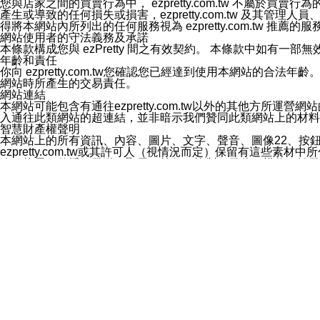
您與店家之間的買賣行為中， ezpretty.com.tw 不
3.LINE 帳號未封鎖傳送訊息之 LINE 官方帳號。
產生或導致的任何損失或損害，ezpretty.com.tw 及其管理
欲變更通知型訊息的設定，操作如下：
得將本網站內所列出的任何服務視為 ezpretty.com.tw 推
1.點選「主頁」＞「設定」
網站使用者的守法義務及承諾
2.點選「隱私設定」
本條款構成您與 ezPretty 間之有效契約。 本條款中如
3.點選「提供使用資料」
年齡和責任
4.點選「LINE通知型訊息」
你向 ezpretty.com.tw您確認您已經達到使用本網站
5.開關「接收LINE通知型訊息」
網站時所產生的交易責任。
❗️關閉「接收通知型訊息」後，將不會接收到來自任何企業
網站連結
本網站可能包含有通往ezpretty.com.tw以外的其他方所運營
入通往此類網站的超連結，並非暗示我們贊同此類網站上的材料
智慧財產權聲明
本網站上的所有資訊、內容、圖片、文字、聲音、圖像22、按
ezpretty.com.tw或其許可人（視情況而定）保留有
改、拷貝、傳播、發送、顯示、執行、複製、發佈、模仿、轉發
法或其他智慧財產權或 ezpretty.com.tw、其許可人
賠償
您同意因您使用本網站，而導致 ezpretty.com.tw、
您承擔賠償並保證 ezpretty.com.tw、其分公司、所屬機
免責聲明
您對本網站的所有使用均由您自擔風險。 因下載使用、參考或
己承擔全部責任。您同意 ezpretty.com.tw 及向ezpr
全部的索賠權利，無論是基於合約、侵權行為或其他依據。 ezpr
那些可損害或影響本網站管理、安全性、公正性和完整性，或是損害或
漏、中斷、刪除、缺陷、延遲或任何事件或事故，ezpretty.
其中包括但不僅限於有關本網站上服務、資訊及（或）聲明的保證或承
時間內對任一條款或多條條款的強制實施，不得將此視為放棄這
法律效應。 ezpretty.com.tw有權隨時變更本使用條