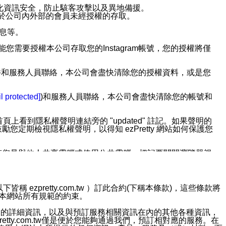
強化資訊安全，防止駭客攻擊以及異地備援。
免於公司內外部的會員未經授權的存取。
訊息等。
用此功能您需要授權本公司存取您的Instagram帳號，您的授權將僅
透過電子郵件和服務人員聯絡，本公司會盡快清除您的授權資料，或是您
。
l protected]
)和服務人員聯絡，本公司會盡快清除您的帳號和
上看到隱私權聲明連結旁的 "updated" 註記。如果聲明的
期檢視隱私權聲明，以得知 ezPretty 網站如何保護您
若您是與他人共享電腦或使用公共電腦，切記要關閉瀏覽器視
依照該資料或電子郵件所指示之方法、說明或功能連結，隨時
ezpretty.com.tw ）訂此合約(下稱本條款)，這些條款將
接受本網站所有規範的約束。
者，將可收到通知型訊息。
約店家的詳細資訊，以及與預訂服務相關資訊在內的其他各種資訊，
etty.com.tw僅是便於您能夠通過我們，預訂相對應的服務。在