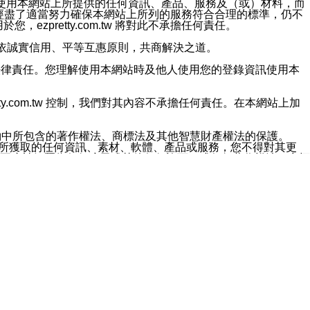
對於因為使用本網站上所提供的任何資訊、產品、服務及（或）材料，而
m.tw 已經盡了適當努力確保本網站上所列的服務符合合理的標準，仍不
ezpretty.com.tw 將對此不承擔任何責任。
均應依誠實信用、平等互惠原則，共商解決之道。
力的法律責任。您理解使用本網站時及他人使用您的登錄資訊使用本
ty.com.tw 控制，我們對其內容不承擔任何責任。在本網站上加
約中所包含的著作權法、商標法及其他智慧財產權法的保護。
網站上所獲取的任何資訊、素材、軟體、產品或服務，您不得對其更
不應被解釋為任何暗示或其他任何許可，或任何著作權法、商標
違反此規定，我們將追究其法律責任。
任何損失、責任及協力廠商的任何索賠或要求（包括律師費），將由
站而獲取到的資訊，而導致您遭受的任何風險或損失，將由您自
用本網站而造成的任何損失負責，同時，您會在此放棄有關此損失的所有及
伺服器不會發生缺陷，其中包括但不僅限於病毒或其他有害元素。對於
w 控制範圍的任何病毒感染、BUG、篡改、技術故障、錯誤、遺
有明示、暗示或法定及其他聲明、保證和條款均予以最大限度的排除，
定目的等。 ezpretty.com.tw 不能持續或在某階段
方便目的，其不應影響這些條款的範圍或意義，或是產生其他的
或任何協力廠商承擔任何責任。 在每次訪問網站時，您應檢查一下這