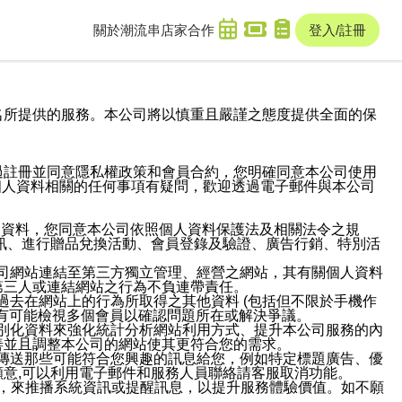
關於潮流串
店家合作
登入/註冊
域名及次級網域名所提供的服務。本公司將以慎重且嚴謹之態度提供全面的保
過註冊並同意隱私權政策和會員合約，您明確同意本公司使用
與個人資料相關的任何事項有疑問，歡迎透過電子郵件與本公司
人資料，您同意本公司依照個人資料保護法及相關法令之規
訊、進行贈品兌換活動、會員登錄及驗證、廣告行銷、特別活
本公司網站連結至第三方獨立管理、經營之網站，其有關個人資料
第三人或連結網站之行為不負連帶責任。
或過去在網站上的行為所取得之其他資料 (包括但不限於手機作
也有可能檢視多個會員以確認問題所在或解決爭議。
識別化資料來強化統計分析網站利用方式、提升本公司服務的內
善並且調整本公司的網站使其更符合您的需求。
並傳送那些可能符合您興趣的訊息給您，例如特定標題廣告、優
意,可以利用電子郵件和服務人員聯絡請客服取消功能。
帳號，來推播系統資訊或提醒訊息，以提升服務體驗價值。如不願