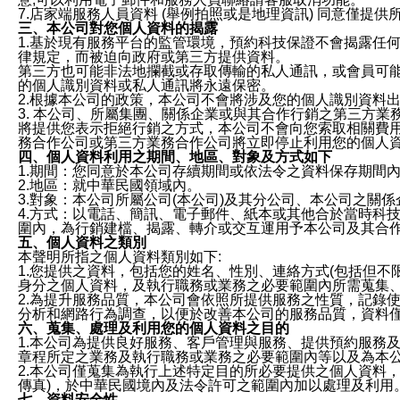
7.店家端服務人員資料 (舉例拍照或是地理資訊) 同意僅提
三、本公司對您個人資料的揭露
1.基於現有服務平台的監管環境，預約科技保證不會揭露任
律規定，而被迫向政府或第三方提供資料。
第三方也可能非法地攔截或存取傳輸的私人通訊，或會員可
的個人識別資料或私人通訊將永遠保密。
2.根據本公司的政策，本公司不會將涉及您的個人識別資料
3. 本公司、所屬集團、關係企業或與其合作行銷之第三方
將提供您表示拒絕行銷之方式，本公司不會向您索取相關費
務合作公司或第三方業務合作公司將立即停止利用您的個人
四、個人資料利用之期間、地區、對象及方式如下
1.期間：您同意於本公司存續期間或依法令之資料保存期間
2.地區：就中華民國領域內。
3.對象：本公司所屬公司(本公司)及其分公司、本公司之關
4.方式：以電話、簡訊、電子郵件、紙本或其他合於當時科
圍內，為行銷建檔、揭露、轉介或交互運用予本公司及其合
五、個人資料之類別
本聲明所指之個人資料類別如下:
1.您提供之資料，包括您的姓名、性別、連絡方式(包括但不
身分之個人資料，及執行職務或業務之必要範圍內所需蒐集
2.為提升服務品質，本公司會依照所提供服務之性質，記錄
分析和網路行為調查，以便於改善本公司的服務品質，資料
六、蒐集、處理及利用您的個人資料之目的
1.本公司為提供良好服務、客戶管理與服務、提供預約服務
章程所定之業務及執行職務或業務之必要範圍內等以及為本
2.本公司僅蒐集為執行上述特定目的所必要提供之個人資料
傳真)，於中華民國境內及法令許可之範圍內加以處理及利用
七、資料安全性