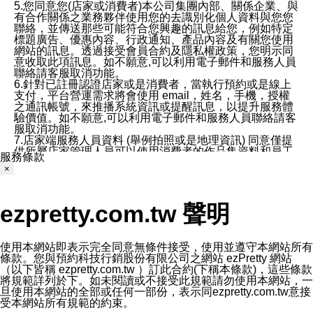
5.您同意您(店家或消費者)本公司集團內部、關係企業、與
有合作關係之業務夥伴使用您的去識別化個人資料與您您
聯絡，並傳送那些可能符合您興趣的訊息給您，例如特定
標題廣告、優惠內容、行政通知、產品內容及有關您使用
網站的訊息。透過接受會員合約及隱私權政策，您明示同
意收取此項訊息。如不願意,可以利用電子郵件和服務人員
聯絡請客服取消功能。
6.針對已註冊認證店家或是消費者，當執行預約或是線上
支付，平台營運需求將會使用 email，姓名，手機，授權
之通訊帳號，來推播系統資訊或提醒訊息，以提升服務體
驗價值。如不願意,可以利用電子郵件和服務人員聯絡請客
服取消功能。
7.店家端服務人員資料 (舉例拍照或是地理資訊) 同意僅提
供所屬店家管理人員可以使用消費者的作品集資料和員工
服務條款
打卡個人圖像行為。本公司及ezPretty平台不會做任何使
×
用。
三、本公司對您個人資料的揭露
1.基於現有服務平台的監管環境，預約科技保證不會揭露
ezpretty.com.tw 聲明
任何店家的營運資訊，且預約科技和店家均不能洩露消費
者的個人資料。然而，在某些情況下，本公司可能會因受
政府要求或法律規定，而被迫向政府或第三方提供資料。
第三方也可能非法地攔截或存取傳輸的私人通訊，或會員
使用本網站即表示完全同意無條件接受，使用並遵守本網站所有
可能濫用或誤用從本公司網站獲得的您的資料。因此，儘
條款。您與預約科技行銷股份有限公司之網站 ezPretty 網站
管本公司使用企業標準的保護措施來保護您的隱私，本公
（以下皆稱 ezpretty.com.tw ）訂此合約(下稱本條款)，這些條款
司並未承諾您的個人識別資料或私人通訊將永遠保密。
將規範詳列於下。如未閱讀或不接受此規範請勿使用本網站，一
2.根據本公司的政策，本公司不會將涉及您的個人識別資
旦使用本網站的全部或任何一部份，表示同ezpretty.com.tw意接
料出租或出售給第三方。
受本網站所有規範的約束。
3. 本公司、所屬集團、關係企業或與其合作行銷之第三方