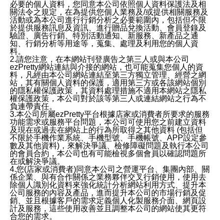
必要的個人資料，您同意本公司依照個人資料保護法及相
關法令之規定，在為提供您個人業務及/或提供相關服務及
活動或為本公司進行行銷分析之必要範圍內，包括但不限
於提供服務訊息及資訊、進行贈品兌換活動、會員登錄及
驗證、廣告行銷、特別活動通知、新服務、新產品之通
知、行銷分析等用途等，蒐集、處理及利用您的個人資
料。
2.請您注意，在本網站刊登廣告之第三人或與本公司
ezPretty網站連結與介接的網站，也可能蒐集您個人的資
料，凡經由本公司網站連結至第三方獨立管理、經營之網
站，其有關個人資料的保護，適用第三方或各該網站個別
的隱私權保護政策，其資料處理措施不適用本網站之隱私
權保護政策，本公司對於該等第三人或連結網站之行為不
負連帶責任。
3.本公司所屬ezPretty平台根據店家或消費者所要求的服務
功能需求或服務平台問題，本公司可使用您之前建立資料
及現在或過去在網站上的行為所取得之其他資料 (包括但
不限於手機作業系統、手機型號、手機帳號、APP設定參
數及其他資料)，來解決爭議、檢修障礙問題及執行本公司
的會員合約，本公司也有可能檢視多個會員以確認問題所
在或解決爭議。
4.您(店家或消費者)同意本公司之營運平台、集團內部、關
係企業、與有合作關係之業務夥伴交叉行銷使用，使用去
除個人識別化資料來強化統計分析網站利用方式、提升本
公司服務的內容及產品，進而提升本公司的市場行銷及促
銷、並且根據客戶的需求定義個人化製服務介面、網頁設
計及服務，這些使用改善並且調整本公司的網站使其更符
合您的需求。