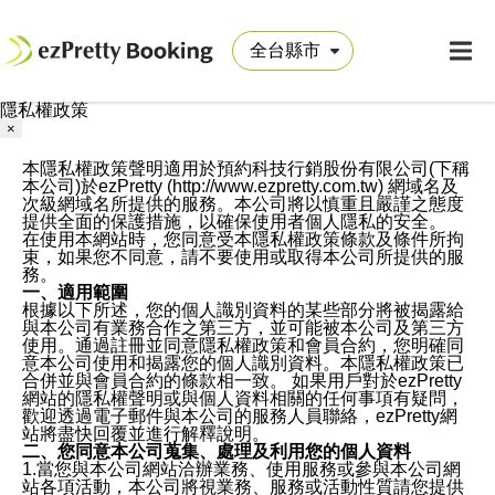
隱私權政策
×
本隱私權政策聲明適用於預約科技行銷股份有限公司(下稱
本公司)於ezPretty (http://www.ezpretty.com.tw) 網域名及
次級網域名所提供的服務。本公司將以慎重且嚴謹之態度
提供全面的保護措施，以確保使用者個人隱私的安全。
在使用本網站時，您同意受本隱私權政策條款及條件所拘
束，如果您不同意，請不要使用或取得本公司所提供的服
務。
一、適用範圍
根據以下所述，您的個人識別資料的某些部分將被揭露給
與本公司有業務合作之第三方，並可能被本公司及第三方
使用。通過註冊並同意隱私權政策和會員合約，您明確同
意本公司使用和揭露您的個人識別資料。本隱私權政策已
合併並與會員合約的條款相一致。 如果用戶對於ezPretty
網站的隱私權聲明或與個人資料相關的任何事項有疑問，
歡迎透過電子郵件與本公司的服務人員聯絡，ezPretty網
站將盡快回覆並進行解釋說明。
二、您同意本公司蒐集、處理及利用您的個人資料
1.當您與本公司網站洽辦業務、使用服務或參與本公司網
站各項活動，本公司將視業務、服務或活動性質請您提供