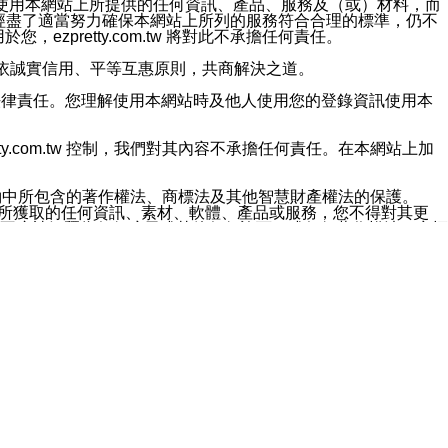
對於因為使用本網站上所提供的任何資訊、產品、服務及（或）材料，而
m.tw 已經盡了適當努力確保本網站上所列的服務符合合理的標準，仍不
ezpretty.com.tw 將對此不承擔任何責任。
均應依誠實信用、平等互惠原則，共商解決之道。
力的法律責任。您理解使用本網站時及他人使用您的登錄資訊使用本
ty.com.tw 控制，我們對其內容不承擔任何責任。在本網站上加
約中所包含的著作權法、商標法及其他智慧財產權法的保護。
網站上所獲取的任何資訊、素材、軟體、產品或服務，您不得對其更
不應被解釋為任何暗示或其他任何許可，或任何著作權法、商標
違反此規定，我們將追究其法律責任。
任何損失、責任及協力廠商的任何索賠或要求（包括律師費），將由
站而獲取到的資訊，而導致您遭受的任何風險或損失，將由您自
用本網站而造成的任何損失負責，同時，您會在此放棄有關此損失的所有及
伺服器不會發生缺陷，其中包括但不僅限於病毒或其他有害元素。對於
w 控制範圍的任何病毒感染、BUG、篡改、技術故障、錯誤、遺
有明示、暗示或法定及其他聲明、保證和條款均予以最大限度的排除，
定目的等。 ezpretty.com.tw 不能持續或在某階段
方便目的，其不應影響這些條款的範圍或意義，或是產生其他的
或任何協力廠商承擔任何責任。 在每次訪問網站時，您應檢查一下這