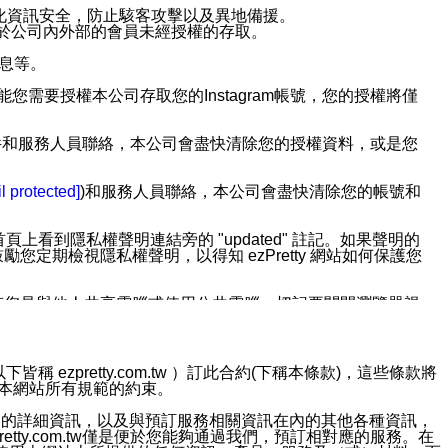
強化資訊安全，防止駭客攻擊以及異地備援。
免於公司內外部的會員未經授權的存取。
訊息等。
用此功能您需要授權本公司存取您的Instagram帳號，您的授權將僅
透過電子郵件和服務人員聯絡，本公司會盡快清除您的授權資料，或是您
。
l protected]
)和服務人員聯絡，本公司會盡快清除您的帳號和
上看到隱私權聲明連結旁的 "updated" 註記。如果聲明的
期檢視隱私權聲明，以得知 ezPretty 網站如何保護您
若您是與他人共享電腦或使用公共電腦，切記要關閉瀏覽器視
依照該資料或電子郵件所指示之方法、說明或功能連結，隨時
ezpretty.com.tw ）訂此合約(下稱本條款)，這些條款將
接受本網站所有規範的約束。
者，將可收到通知型訊息。
約店家的詳細資訊，以及與預訂服務相關資訊在內的其他各種資訊，
etty.com.tw僅是便於您能夠通過我們，預訂相對應的服務。在