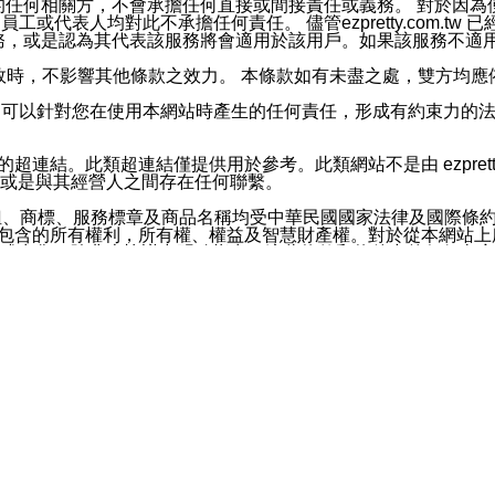
屬於買賣行為的任何相關方，不會承擔任何直接或間接責任或義務。 
人員、員工或代表人均對此不承擔任何責任。 儘管ezpretty.co
薦的服務，或是認為其代表該服務將會適用於該用戶。如果該服務不適用於您，
有一部無效時，不影響其他條款之效力。 本條款如有未盡之處，雙方
的合法年齡。可以針對您在使用本網站時產生的任何責任，形成有約束
官方帳號或認證官方帳號的通知型訊息。
網站的超連結。此類超連結僅提供用於參考。此類網站不是由 ezpret
或是與其經營人之間存在任何聯繫。
鈕、商標、服務標章及商品名稱均受中華民國國家法律及國際條
這些素材中所包含的所有權利，所有權、權益及智慧財產權。對於從本
或出售。除非本協議中明確指出，這些條款和條件中的任何內容
或任何協力廠商的業主權益中規定的任何權利的推斷結果。 如有任何人
其分公司、所屬機構、管理人員、代理人及其他合作夥伴和員工遭受的
構、管理人員、代理人及其他合作夥伴和員工不受損失。
依賴本網站上所提供的資訊、產品、服務或素材或通過使用本網
etty.com.tw提供電信及網路服務的提供商不會因您使用或不能使
etty.com.tw 不聲明、保證或承諾本網站或支持該網站的
影響本網站任何部分正常運行，且超出ezpretty.com.t
com.tw 不承擔任何責任。 在適用法律許可的最大範圍內，所
諾，其中包括但不僅限於其精確性、完整性或適銷性、品質或適用於特
些條款或是這些條款相關的權利。這些條款中使用的標題僅為了
款之內容及本網站上內容而不另行通知，同時，不對您、其他任何用戶