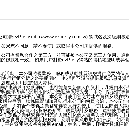
retty (http://www.ezpretty.com.tw) 網
，如果您不同意，請不要使用或取得本公司所提供的服務。
本公司有業務合作之第三方，並可能被本公司及第三方使用。通
條款相一致。 如果用戶對於ezPretty網站的隱私權聲明或
各項活動，本公司將視業務、服務或活動性質請您提供必要的個
公司進行行銷分析之必要範圍內，包括但不限於提供服務訊息及資
、處理及利用您的個人資料。
etty網站連結與介接的網站，也可能蒐集您個人的資料，凡經由
資料處理措施不適用本網站之隱私權保護政策，本公司對於該等
服務功能需求或服務平台問題，本公司可使用您之前建立資料及現在
，來解決爭議、檢修障礙問題及執行本公司的會員合約，本公司
關係企業、與有合作關係之業務夥伴交叉行銷使用，使用去除個人
戶的需求定義個人化製服務介面、網頁設計及服務，這些使用改
與有合作關係之業務夥伴使用您的去識別化個人資料與您您聯絡，
接受會員合約及隱私權政策，您明示同意收取此項訊息。如不願
，平台營運需求將會使用 email，姓名，手機，授權之通訊