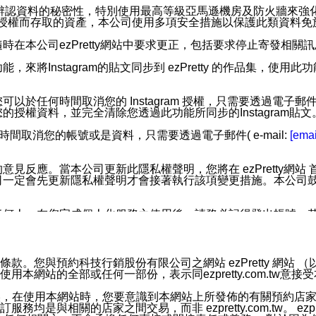
您個人辨認資料的秘密性，特別使用最高等級亞馬遜機房及防火牆來
失及未經授權而存取的資產，本公司使用多項安全措施以保護此類資料
在本公司ezPretty網站中要求更正，包括要求停止寄發相關
步功能，來將Instagram的貼文同步到 ezPretty 的作品集，使
步功能，您可以於任何時間取消您的 Instagram 授權，只需要
授權資料，並完全清除您透過此功能所同步的Instagram貼文
時間取消您的帳號或是資料，只需要透過電子郵件( e-mail:
[emai
應。當本公司更新此隱私權聲明，您將在 ezPretty網站 首頁
定會先更新隱私權聲明才會接著執行該項變更措施。本公司鼓勵您定
任何人。在您完成個人化服務之使用後，請務必記得登出帳號。
區。
並傳送或宣傳本網站各項服務之資料或電子郵件供您參考。您能
預約科技行銷股份有限公司之網站 ezPretty 網站 （以下皆稱 
網站的全部或任何一部份，表示同ezpretty.com.tw意
入本公司/本服務好友，您仍可接收到通知型訊息。
限，以廣告或其他目的的訊息皆不會被傳送。滿足以下三個條件
的資訊均無誤，在使用本網站時，您要意識到本網站上所發佈的有關預
號碼比對相符。
相關的店家之間交易，而非 ezpretty.com.tw。 ezpr
息。