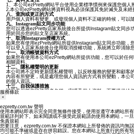
1、本公司ezPretty網站平台使用企業標準慣例來保護
2.本公司ezPretty網站將資料視為必須保護其免於滅
八、查詢或更正的方式
用戶個人資料有變更、或發現個人資料不正確的時候，可以隨時
九、Instagram貼文同步功能
您可以透過ezPretty店家系統後台所提供Instagram貼文同
用於同步您的貼文至店家系統。
十、取消Instagram授權方式
如果您有使用ezPretty網站所提供Instagram貼文同
可以登入店家系統後台使用取消授權功能，系統將立即清除您的
十一、取消帳號資料方式
如果您有使用本公司ezPretty網站所提供功能，您可以於任何
相關資料。
十二、隱私權聲明的更新
本公司將不定時更新隱私權聲明，以反映服務的變更和顧客的意見反
內容有所變更，或是處理您個人資訊的方式有所變動，本公司一
的個人資訊。
十三、自我保護措施
請妥善保管您的使用者名稱、密碼及個人資料，不要提供給
服務條款
窗，以防止他人讀取您的個人資料、信件或進入所機關管理
×
十四、傳送宣傳本站資訊或電子郵件之政策
您同意本公司網站，透過您所提供的郵件地址與您取得聯絡
ezpretty.com.tw 聲明
停止接收這些資料或電子郵件。
使用本網站即表示完全同意無條件接受，使用並遵守本網站所有條款。您與
十五、訊息通知
規範詳列於下。如未閱讀或不接受此規範請勿使用本網站，一旦使用本
本公司/本服務將以通知型訊息傳送重要訊息給您。即使未加
免責規範
本公司/本服務傳送之通知型訊息以對您有效且重要的訊息為
您要注意，ezpretty.com.tw 不保證本網站上所發佈
1.LINE 帳號設定的電話號碼與本公司/本服務所傳來的電話
均可能不準確或是存在拼寫錯誤。您在本網站上所進行的所有預訂服務均是與
2.該 LINE 帳號已在 LINE APP 設定中，同意接收通知型訊