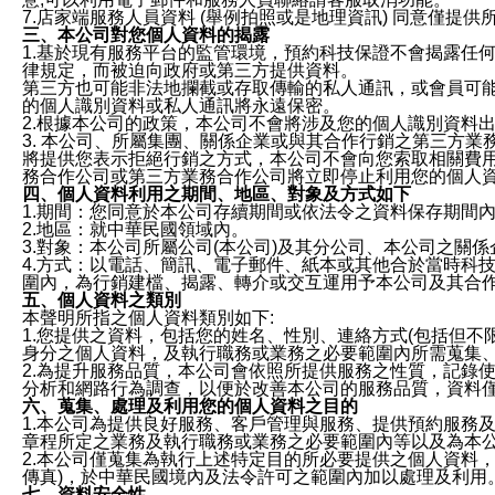
7.店家端服務人員資料 (舉例拍照或是地理資訊) 同意僅提
三、本公司對您個人資料的揭露
1.基於現有服務平台的監管環境，預約科技保證不會揭露任
律規定，而被迫向政府或第三方提供資料。
第三方也可能非法地攔截或存取傳輸的私人通訊，或會員可
的個人識別資料或私人通訊將永遠保密。
2.根據本公司的政策，本公司不會將涉及您的個人識別資料
3. 本公司、所屬集團、關係企業或與其合作行銷之第三方
將提供您表示拒絕行銷之方式，本公司不會向您索取相關費
務合作公司或第三方業務合作公司將立即停止利用您的個人
四、個人資料利用之期間、地區、對象及方式如下
1.期間：您同意於本公司存續期間或依法令之資料保存期間
2.地區：就中華民國領域內。
3.對象：本公司所屬公司(本公司)及其分公司、本公司之關
4.方式：以電話、簡訊、電子郵件、紙本或其他合於當時科
圍內，為行銷建檔、揭露、轉介或交互運用予本公司及其合
五、個人資料之類別
本聲明所指之個人資料類別如下:
1.您提供之資料，包括您的姓名、性別、連絡方式(包括但不
身分之個人資料，及執行職務或業務之必要範圍內所需蒐集
2.為提升服務品質，本公司會依照所提供服務之性質，記錄
分析和網路行為調查，以便於改善本公司的服務品質，資料
六、蒐集、處理及利用您的個人資料之目的
1.本公司為提供良好服務、客戶管理與服務、提供預約服務
章程所定之業務及執行職務或業務之必要範圍內等以及為本
2.本公司僅蒐集為執行上述特定目的所必要提供之個人資料
傳真)，於中華民國境內及法令許可之範圍內加以處理及利用
七、資料安全性