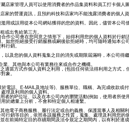
供所屬店家管理人員可以使用消費者的作品集資料和員工打卡個人圖像
何店家的營運資訊，且預約科技和店家均不能洩露消費者的個人
能濫用或誤用從本公司網站獲得的您的資料。因此，儘管本公司
出租或出售給第三方。
業務合作公司會在您同意之情形下，始得利用您的個人資料於行銷
用。如您拒絕接受行銷服務或嗣後欲拒絕時，均可隨時通知本公
資料行銷。
內，以及您的個人資料蒐集之目的消失或期限屆滿時，本公司得
係企業、其他與本公司有業務往來或合作之機構。
技之適當方式作個人資料之利用，(包括任何依法得利用之方式，
作對象。
限於電話、E-MAIL及地址等)、服務單位、職稱、為完成收款
、處理及利用的個人資料。
使用者的IP位址、以及在本公司內的瀏覽活動(例如，使用者所使
僅用於總量上分析，不會和特定個人相連繫。
及其他電子商務服務、履行法定或合約義務、保護當事人及相關
公司行銷等目的，依照各該服務之性質，蒐集、處理及利用您的
，並在前揭特定目的存續期間及法令規定之期間內，以有利於達成
。