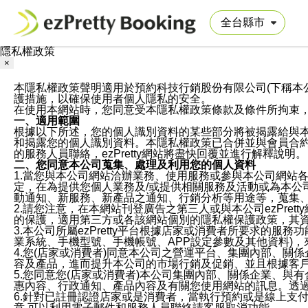
隱私權政策
×
本隱私權政策聲明適用於預約科技行銷股份有限公司(下稱本公司)於ezP
護措施，以確保使用者個人隱私的安全。
在使用本網站時，您同意受本隱私權政策條款及條件所拘束
一、適用範圍
根據以下所述，您的個人識別資料的某些部分將被揭露給與
和揭露您的個人識別資料。本隱私權政策已合併並與會員合約的
的服務人員聯絡，ezPretty網站將盡快回覆並進行解釋說明。
二、您同意本公司蒐集、處理及利用您的個人資料
1.當您與本公司網站洽辦業務、使用服務或參與本公司網站
定，在為提供您個人業務及/或提供相關服務及活動或為本
動通知、新服務、新產品之通知、行銷分析等用途等，蒐集
2.請您注意，在本網站刊登廣告之第三人或與本公司ezPr
的保護，適用第三方或各該網站個別的隱私權保護政策，其
3.本公司所屬ezPretty平台根據店家或消費者所要求的
業系統、手機型號、手機帳號、APP設定參數及其他資料)
4.您(店家或消費者)同意本公司之營運平台、集團內部、
容及產品，進而提升本公司的市場行銷及促銷、並且根據客
5.您同意您(店家或消費者)本公司集團內部、關係企業、
惠內容、行政通知、產品內容及有關您使用網站的訊息。透過
6.針對已註冊認證店家或是消費者，當執行預約或是線上支付
意,可以利用電子郵件和服務人員聯絡請客服取消功能。