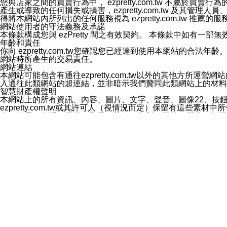
您與店家之間的買賣行為中， ezpretty.com.tw 不
3.LINE 帳號未封鎖傳送訊息之 LINE 官方帳號。
產生或導致的任何損失或損害，ezpretty.com.tw 及其管理
欲變更通知型訊息的設定，操作如下：
得將本網站內所列出的任何服務視為 ezpretty.com.tw 推
1.點選「主頁」＞「設定」
網站使用者的守法義務及承諾
2.點選「隱私設定」
本條款構成您與 ezPretty 間之有效契約。 本條款中如
3.點選「提供使用資料」
年齡和責任
4.點選「LINE通知型訊息」
你向 ezpretty.com.tw您確認您已經達到使用本網站
5.開關「接收LINE通知型訊息」
網站時所產生的交易責任。
❗️關閉「接收通知型訊息」後，將不會接收到來自任何企業
網站連結
本網站可能包含有通往ezpretty.com.tw以外的其他方所運營
入通往此類網站的超連結，並非暗示我們贊同此類網站上的材料
智慧財產權聲明
本網站上的所有資訊、內容、圖片、文字、聲音、圖像22、按
ezpretty.com.tw或其許可人（視情況而定）保留有
改、拷貝、傳播、發送、顯示、執行、複製、發佈、模仿、轉發
法或其他智慧財產權或 ezpretty.com.tw、其許可人
賠償
您同意因您使用本網站，而導致 ezpretty.com.tw、
您承擔賠償並保證 ezpretty.com.tw、其分公司、所屬機
免責聲明
您對本網站的所有使用均由您自擔風險。 因下載使用、參考或
己承擔全部責任。您同意 ezpretty.com.tw 及向ezpr
全部的索賠權利，無論是基於合約、侵權行為或其他依據。 ezpr
那些可損害或影響本網站管理、安全性、公正性和完整性，或是損害或
漏、中斷、刪除、缺陷、延遲或任何事件或事故，ezpretty.
其中包括但不僅限於有關本網站上服務、資訊及（或）聲明的保證或承
時間內對任一條款或多條條款的強制實施，不得將此視為放棄這
法律效應。 ezpretty.com.tw有權隨時變更本使用條