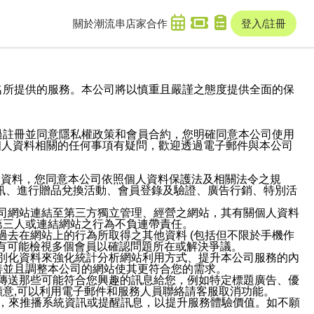
關於潮流串
店家合作
登入/註冊
域名及次級網域名所提供的服務。本公司將以慎重且嚴謹之態度提供全面的保
過註冊並同意隱私權政策和會員合約，您明確同意本公司使用
與個人資料相關的任何事項有疑問，歡迎透過電子郵件與本公司
人資料，您同意本公司依照個人資料保護法及相關法令之規
訊、進行贈品兌換活動、會員登錄及驗證、廣告行銷、特別活
本公司網站連結至第三方獨立管理、經營之網站，其有關個人資料
第三人或連結網站之行為不負連帶責任。
或過去在網站上的行為所取得之其他資料 (包括但不限於手機作
也有可能檢視多個會員以確認問題所在或解決爭議。
識別化資料來強化統計分析網站利用方式、提升本公司服務的內
善並且調整本公司的網站使其更符合您的需求。
並傳送那些可能符合您興趣的訊息給您，例如特定標題廣告、優
意,可以利用電子郵件和服務人員聯絡請客服取消功能。
帳號，來推播系統資訊或提醒訊息，以提升服務體驗價值。如不願