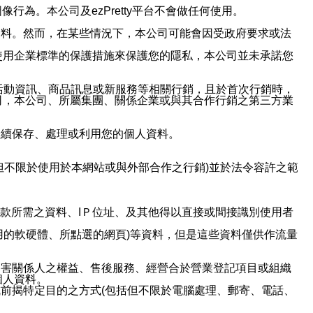
行為。本公司及ezPretty平台不會做任何使用。
資料。然而，在某些情況下，本公司可能會因受政府要求或法
使用企業標準的保護措施來保護您的隱私，本公司並未承諾您
活動資訊、商品訊息或新服務等相關行銷，且於首次行銷時，
司，本公司、所屬集團、關係企業或與其合作行銷之第三方業
繼續保存、處理或利用您的個人資料。
但不限於使用於本網站或與外部合作之行銷)並於法令容許之範
或付款所需之資料、IＰ位址、及其他得以直接或間接識別使用者
用的軟硬體、所點選的網頁)等資料，但是這些資料僅供作流量
利害關係人之權益、售後服務、經營合於營業登記項目或組織
個人資料。
前揭特定目的之方式(包括但不限於電腦處理、郵寄、電話、