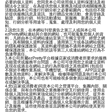
必要的個人資料，您同意本公司依照個人資料保護法及相
關法令之規定，在為提供您個人業務及/或提供相關服務及
活動或為本公司進行行銷分析之必要範圍內，包括但不限
於提供服務訊息及資訊、進行贈品兌換活動、會員登錄及
驗證、廣告行銷、特別活動通知、新服務、新產品之通
知、行銷分析等用途等，蒐集、處理及利用您的個人資
料。
2.請您注意，在本網站刊登廣告之第三人或與本公司
ezPretty網站連結與介接的網站，也可能蒐集您個人的資
料，凡經由本公司網站連結至第三方獨立管理、經營之網
站，其有關個人資料的保護，適用第三方或各該網站個別
的隱私權保護政策，其資料處理措施不適用本網站之隱私
權保護政策，本公司對於該等第三人或連結網站之行為不
負連帶責任。
3.本公司所屬ezPretty平台根據店家或消費者所要求的服務
功能需求或服務平台問題，本公司可使用您之前建立資料
及現在或過去在網站上的行為所取得之其他資料 (包括但
不限於手機作業系統、手機型號、手機帳號、APP設定參
數及其他資料)，來解決爭議、檢修障礙問題及執行本公司
的會員合約，本公司也有可能檢視多個會員以確認問題所
在或解決爭議。
4.您(店家或消費者)同意本公司之營運平台、集團內部、關
係企業、與有合作關係之業務夥伴交叉行銷使用，使用去
除個人識別化資料來強化統計分析網站利用方式、提升本
公司服務的內容及產品，進而提升本公司的市場行銷及促
銷、並且根據客戶的需求定義個人化製服務介面、網頁設
計及服務，這些使用改善並且調整本公司的網站使其更符
合您的需求。