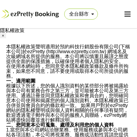
隱私權政策
×
本隱私權政策聲明適用於預約科技行銷股份有限公司(下稱
本公司)於ezPretty (http://www.ezpretty.com.tw) 網域名及
次級網域名所提供的服務。本公司將以慎重且嚴謹之態度
提供全面的保護措施，以確保使用者個人隱私的安全。
在使用本網站時，您同意受本隱私權政策條款及條件所拘
束，如果您不同意，請不要使用或取得本公司所提供的服
務。
一、適用範圍
根據以下所述，您的個人識別資料的某些部分將被揭露給
與本公司有業務合作之第三方，並可能被本公司及第三方
使用。通過註冊並同意隱私權政策和會員合約，您明確同
意本公司使用和揭露您的個人識別資料。本隱私權政策已
合併並與會員合約的條款相一致。 如果用戶對於ezPretty
網站的隱私權聲明或與個人資料相關的任何事項有疑問，
歡迎透過電子郵件與本公司的服務人員聯絡，ezPretty網
站將盡快回覆並進行解釋說明。
二、您同意本公司蒐集、處理及利用您的個人資料
1.當您與本公司網站洽辦業務、使用服務或參與本公司網
站各項活動，本公司將視業務、服務或活動性質請您提供