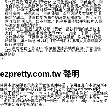
5.您同意您(店家或消費者)本公司集團內部、關係企業、與
有合作關係之業務夥伴使用您的去識別化個人資料與您您
聯絡，並傳送那些可能符合您興趣的訊息給您，例如特定
標題廣告、優惠內容、行政通知、產品內容及有關您使用
網站的訊息。透過接受會員合約及隱私權政策，您明示同
意收取此項訊息。如不願意,可以利用電子郵件和服務人員
聯絡請客服取消功能。
6.針對已註冊認證店家或是消費者，當執行預約或是線上
支付，平台營運需求將會使用 email，姓名，手機，授權
之通訊帳號，來推播系統資訊或提醒訊息，以提升服務體
驗價值。如不願意,可以利用電子郵件和服務人員聯絡請客
服取消功能。
7.店家端服務人員資料 (舉例拍照或是地理資訊) 同意僅提
供所屬店家管理人員可以使用消費者的作品集資料和員工
服務條款
打卡個人圖像行為。本公司及ezPretty平台不會做任何使
×
用。
三、本公司對您個人資料的揭露
1.基於現有服務平台的監管環境，預約科技保證不會揭露
ezpretty.com.tw 聲明
任何店家的營運資訊，且預約科技和店家均不能洩露消費
者的個人資料。然而，在某些情況下，本公司可能會因受
政府要求或法律規定，而被迫向政府或第三方提供資料。
第三方也可能非法地攔截或存取傳輸的私人通訊，或會員
使用本網站即表示完全同意無條件接受，使用並遵守本網站所有
可能濫用或誤用從本公司網站獲得的您的資料。因此，儘
條款。您與預約科技行銷股份有限公司之網站 ezPretty 網站
管本公司使用企業標準的保護措施來保護您的隱私，本公
（以下皆稱 ezpretty.com.tw ）訂此合約(下稱本條款)，這些條款
司並未承諾您的個人識別資料或私人通訊將永遠保密。
將規範詳列於下。如未閱讀或不接受此規範請勿使用本網站，一
2.根據本公司的政策，本公司不會將涉及您的個人識別資
旦使用本網站的全部或任何一部份，表示同ezpretty.com.tw意接
料出租或出售給第三方。
受本網站所有規範的約束。
3. 本公司、所屬集團、關係企業或與其合作行銷之第三方