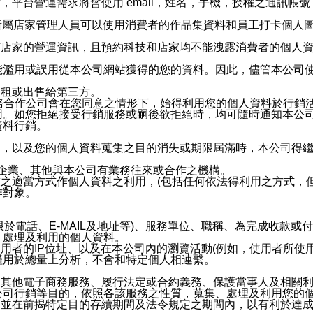
，平台營運需求將會使用 email，姓名，手機，授權之通訊
供所屬店家管理人員可以使用消費者的作品集資料和員工打卡個人圖像
何店家的營運資訊，且預約科技和店家均不能洩露消費者的個人
能濫用或誤用從本公司網站獲得的您的資料。因此，儘管本公司
出租或出售給第三方。
業務合作公司會在您同意之情形下，始得利用您的個人資料於行銷
用。如您拒絕接受行銷服務或嗣後欲拒絕時，均可隨時通知本公
資料行銷。
內，以及您的個人資料蒐集之目的消失或期限屆滿時，本公司得
係企業、其他與本公司有業務往來或合作之機構。
技之適當方式作個人資料之利用，(包括任何依法得利用之方式，
作對象。
限於電話、E-MAIL及地址等)、服務單位、職稱、為完成收款
、處理及利用的個人資料。
使用者的IP位址、以及在本公司內的瀏覽活動(例如，使用者所使
僅用於總量上分析，不會和特定個人相連繫。
及其他電子商務服務、履行法定或合約義務、保護當事人及相關
公司行銷等目的，依照各該服務之性質，蒐集、處理及利用您的
，並在前揭特定目的存續期間及法令規定之期間內，以有利於達成