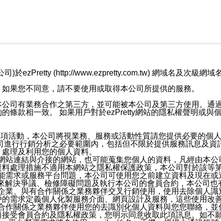
retty (http://www.ezpretty.com.tw) 網
，如果您不同意，請不要使用或取得本公司所提供的服務。
本公司有業務合作之第三方，並可能被本公司及第三方使用。通
條款相一致。 如果用戶對於ezPretty網站的隱私權聲明或
各項活動，本公司將視業務、服務或活動性質請您提供必要的個
公司進行行銷分析之必要範圍內，包括但不限於提供服務訊息及資
、處理及利用您的個人資料。
etty網站連結與介接的網站，也可能蒐集您個人的資料，凡經由
資料處理措施不適用本網站之隱私權保護政策，本公司對於該等
服務功能需求或服務平台問題，本公司可使用您之前建立資料及現在
，來解決爭議、檢修障礙問題及執行本公司的會員合約，本公司
關係企業、與有合作關係之業務夥伴交叉行銷使用，使用去除個人
戶的需求定義個人化製服務介面、網頁設計及服務，這些使用改
與有合作關係之業務夥伴使用您的去識別化個人資料與您您聯絡，
接受會員合約及隱私權政策，您明示同意收取此項訊息。如不願