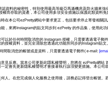
。
您個人辨認資料的秘密性，特別使用最高等級亞馬遜機房及防火牆來
失及未經授權而存取的資產，本公司使用多項安全措施以保護此類資料
在本公司ezPretty網站中要求更正，包括要求停止寄發相關
步功能，來將Instagram的貼文同步到 ezPretty 的作品集，使
步功能，您可以於任何時間取消您的 Instagram 授權，只需要
授權資料，並完全清除您透過此功能所同步的Instagram貼文
時間取消您的帳號或是資料，只需要透過電子郵件( e-mail:
[emai
應。當本公司更新此隱私權聲明，您將在 ezPretty網站 首頁
定會先更新隱私權聲明才會接著執行該項變更措施。本公司鼓勵您定
任何人。在您完成個人化服務之使用後，請務必記得登出帳號。
區。
並傳送或宣傳本網站各項服務之資料或電子郵件供您參考。您能
入本公司/本服務好友，您仍可接收到通知型訊息。
限，以廣告或其他目的的訊息皆不會被傳送。滿足以下三個條件