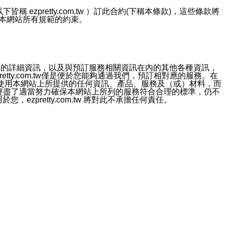
ezpretty.com.tw ）訂此合約(下稱本條款)，這些條款將
接受本網站所有規範的約束。
約店家的詳細資訊，以及與預訂服務相關資訊在內的其他各種資訊，
etty.com.tw僅是便於您能夠通過我們，預訂相對應的服務。在
對於因為使用本網站上所提供的任何資訊、產品、服務及（或）材料，而
m.tw 已經盡了適當努力確保本網站上所列的服務符合合理的標準，仍不
ezpretty.com.tw 將對此不承擔任何責任。
均應依誠實信用、平等互惠原則，共商解決之道。
力的法律責任。您理解使用本網站時及他人使用您的登錄資訊使用本