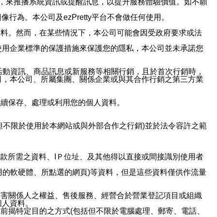
帳號，來推播系統資訊或提醒訊息，以提升服務體驗價值。如不願
行為。本公司及ezPretty平台不會做任何使用。
資料。然而，在某些情況下，本公司可能會因受政府要求或法
使用企業標準的保護措施來保護您的隱私，本公司並未承諾您
活動資訊、商品訊息或新服務等相關行銷，且於首次行銷時，
司，本公司、所屬集團、關係企業或與其合作行銷之第三方業
繼續保存、處理或利用您的個人資料。
但不限於使用於本網站或與外部合作之行銷)並於法令容許之範
或付款所需之資料、IＰ位址、及其他得以直接或間接識別使用者
用的軟硬體、所點選的網頁)等資料，但是這些資料僅供作流量
利害關係人之權益、售後服務、經營合於營業登記項目或組織
個人資料。
前揭特定目的之方式(包括但不限於電腦處理、郵寄、電話、