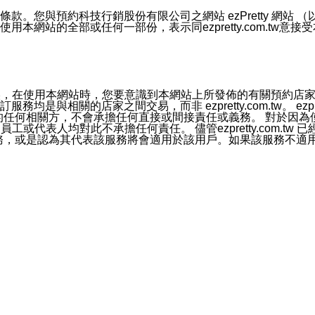
號碼比對相符。
息。
預約科技行銷股份有限公司之網站 ezPretty 網站 （以下皆稱 
網站的全部或任何一部份，表示同ezpretty.com.tw意
的資訊均無誤，在使用本網站時，您要意識到本網站上所發佈的有關預
官方帳號或認證官方帳號的通知型訊息。
相關的店家之間交易，而非 ezpretty.com.tw。 ezpr
屬於買賣行為的任何相關方，不會承擔任何直接或間接責任或義務。 
人員、員工或代表人均對此不承擔任何責任。 儘管ezpretty.co
薦的服務，或是認為其代表該服務將會適用於該用戶。如果該服務不適用於您，
有一部無效時，不影響其他條款之效力。 本條款如有未盡之處，雙方
的合法年齡。可以針對您在使用本網站時產生的任何責任，形成有約束