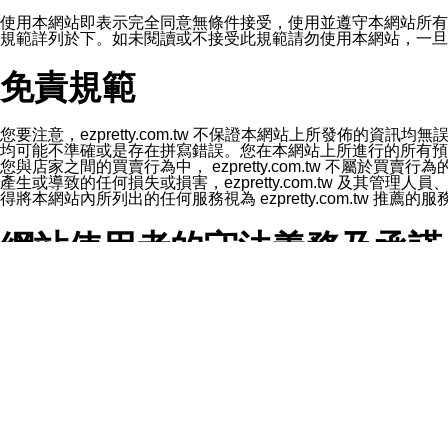
1.LINE 帳號設定的電話號碼與本公司/本服務所傳來的電話
2.該 LINE 帳號已在 LINE APP 設定中，同意接收通知型訊
使用本網站即表示完全同意無條件接受，使用並遵守本網站所有條款。您與
3.LINE 帳號未封鎖傳送訊息之 LINE 官方帳號。
規範詳列於下。如未閱讀或不接受此規範請勿使用本網站，一旦使用本
欲變更通知型訊息的設定，操作如下：
1.點選「主頁」＞「設定」
免責規範
2.點選「隱私設定」
3.點選「提供使用資料」
4.點選「LINE通知型訊息」
5.開關「接收LINE通知型訊息」
您要注意，ezpretty.com.tw 不保證本網站上所發佈
❗️關閉「接收通知型訊息」後，將不會接收到來自任何企業
均可能不準確或是存在拼寫錯誤。您在本網站上所進行的所有預訂服務均是與
您與店家之間的買賣行為中， ezpretty.com.tw 不
產生或導致的任何損失或損害，ezpretty.com.tw 及其管理
得將本網站內所列出的任何服務視為 ezpretty.com.tw 推
網站使用者的守法義務及承諾
本條款構成您與 ezPretty 間之有效契約。 本條款中如
年齡和責任
你向 ezpretty.com.tw您確認您已經達到使用本網站
網站時所產生的交易責任。