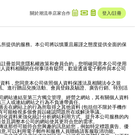
關於潮流串
店家合作
登入/註冊
域名及次級網域名所提供的服務。本公司將以慎重且嚴謹之態度提供全面的保
過註冊並同意隱私權政策和會員合約，您明確同意本公司使用
與個人資料相關的任何事項有疑問，歡迎透過電子郵件與本公司
人資料，您同意本公司依照個人資料保護法及相關法令之規
訊、進行贈品兌換活動、會員登錄及驗證、廣告行銷、特別活
本公司網站連結至第三方獨立管理、經營之網站，其有關個人資料
第三人或連結網站之行為不負連帶責任。
或過去在網站上的行為所取得之其他資料 (包括但不限於手機作
也有可能檢視多個會員以確認問題所在或解決爭議。
識別化資料來強化統計分析網站利用方式、提升本公司服務的內
善並且調整本公司的網站使其更符合您的需求。
並傳送那些可能符合您興趣的訊息給您，例如特定標題廣告、優
意,可以利用電子郵件和服務人員聯絡請客服取消功能。