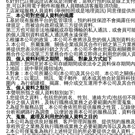
6.針對已註冊認證店家或是消費者，當執行預約或是線上支付
意,可以利用電子郵件和服務人員聯絡請客服取消功能。
7.店家端服務人員資料 (舉例拍照或是地理資訊) 同意僅提
三、本公司對您個人資料的揭露
1.基於現有服務平台的監管環境，預約科技保證不會揭露任
律規定，而被迫向政府或第三方提供資料。
第三方也可能非法地攔截或存取傳輸的私人通訊，或會員可
的個人識別資料或私人通訊將永遠保密。
2.根據本公司的政策，本公司不會將涉及您的個人識別資料
3. 本公司、所屬集團、關係企業或與其合作行銷之第三方
將提供您表示拒絕行銷之方式，本公司不會向您索取相關費
務合作公司或第三方業務合作公司將立即停止利用您的個人
四、個人資料利用之期間、地區、對象及方式如下
1.期間：您同意於本公司存續期間或依法令之資料保存期間
2.地區：就中華民國領域內。
3.對象：本公司所屬公司(本公司)及其分公司、本公司之關
4.方式：以電話、簡訊、電子郵件、紙本或其他合於當時科
圍內，為行銷建檔、揭露、轉介或交互運用予本公司及其合
五、個人資料之類別
本聲明所指之個人資料類別如下:
1.您提供之資料，包括您的姓名、性別、連絡方式(包括但不
身分之個人資料，及執行職務或業務之必要範圍內所需蒐集
2.為提升服務品質，本公司會依照所提供服務之性質，記錄
分析和網路行為調查，以便於改善本公司的服務品質，資料
六、蒐集、處理及利用您的個人資料之目的
1.本公司為提供良好服務、客戶管理與服務、提供預約服務
章程所定之業務及執行職務或業務之必要範圍內等以及為本
2.本公司僅蒐集為執行上述特定目的所必要提供之個人資料