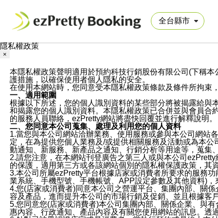
隱私權政策
×
本隱私權政策聲明適用於預約科技行銷股份有限公司(下稱本公司)於ezP
護措施，以確保使用者個人隱私的安全。
在使用本網站時，您同意受本隱私權政策條款及條件所拘束
一、適用範圍
根據以下所述，您的個人識別資料的某些部分將被揭露給與
和揭露您的個人識別資料。本隱私權政策已合併並與會員合約的
的服務人員聯絡，ezPretty網站將盡快回覆並進行解釋說明。
二、您同意本公司蒐集、處理及利用您的個人資料
1.當您與本公司網站洽辦業務、使用服務或參與本公司網站
定，在為提供您個人業務及/或提供相關服務及活動或為本
動通知、新服務、新產品之通知、行銷分析等用途等，蒐集
2.請您注意，在本網站刊登廣告之第三人或與本公司ezPr
的保護，適用第三方或各該網站個別的隱私權保護政策，其
3.本公司所屬ezPretty平台根據店家或消費者所要求的
業系統、手機型號、手機帳號、APP設定參數及其他資料)
4.您(店家或消費者)同意本公司之營運平台、集團內部、
容及產品，進而提升本公司的市場行銷及促銷、並且根據客
5.您同意您(店家或消費者)本公司集團內部、關係企業、
惠內容、行政通知、產品內容及有關您使用網站的訊息。透過