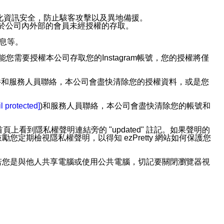
強化資訊安全，防止駭客攻擊以及異地備援。
免於公司內外部的會員未經授權的存取。
訊息等。
用此功能您需要授權本公司存取您的Instagram帳號，您的授權將僅
透過電子郵件和服務人員聯絡，本公司會盡快清除您的授權資料，或是您
。
l protected]
)和服務人員聯絡，本公司會盡快清除您的帳號和
上看到隱私權聲明連結旁的 "updated" 註記。如果聲明的
期檢視隱私權聲明，以得知 ezPretty 網站如何保護您
若您是與他人共享電腦或使用公共電腦，切記要關閉瀏覽器視
依照該資料或電子郵件所指示之方法、說明或功能連結，隨時
者，將可收到通知型訊息。