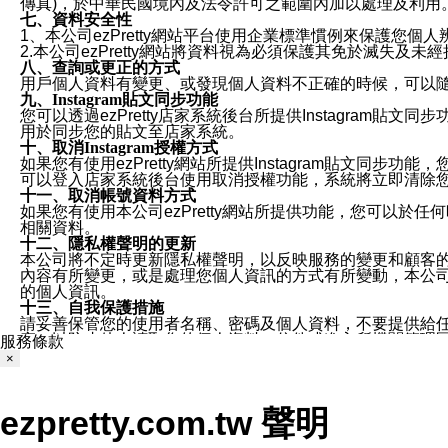
傳真)，於中華民國境內及法令許可之範圍內加以處理及利用
七、資料安全性
1、本公司ezPretty網站平台使用企業標準慣例來保護
2.本公司ezPretty網站將資料視為必須保護其免於滅
八、查詢或更正的方式
用戶個人資料有變更、或發現個人資料不正確的時候，可以隨時
九、Instagram貼文同步功能
您可以透過ezPretty店家系統後台所提供Instagram貼文同
用於同步您的貼文至店家系統。
十、取消Instagram授權方式
如果您有使用ezPretty網站所提供Instagram貼文同
可以登入店家系統後台使用取消授權功能，系統將立即清除您的
十一、取消帳號資料方式
如果您有使用本公司ezPretty網站所提供功能，您可以於任何
相關資料。
十二、隱私權聲明的更新
本公司將不定時更新隱私權聲明，以反映服務的變更和顧客的意見反
內容有所變更，或是處理您個人資訊的方式有所變動，本公司一
的個人資訊。
十三、自我保護措施
請妥善保管您的使用者名稱、密碼及個人資料，不要提供給
窗，以防止他人讀取您的個人資料、信件或進入所機關管理
服務條款
十四、傳送宣傳本站資訊或電子郵件之政策
×
您同意本公司網站，透過您所提供的郵件地址與您取得聯絡
停止接收這些資料或電子郵件。
十五、訊息通知
ezpretty.com.tw 聲明
本公司/本服務將以通知型訊息傳送重要訊息給您。即使未加
本公司/本服務傳送之通知型訊息以對您有效且重要的訊息為