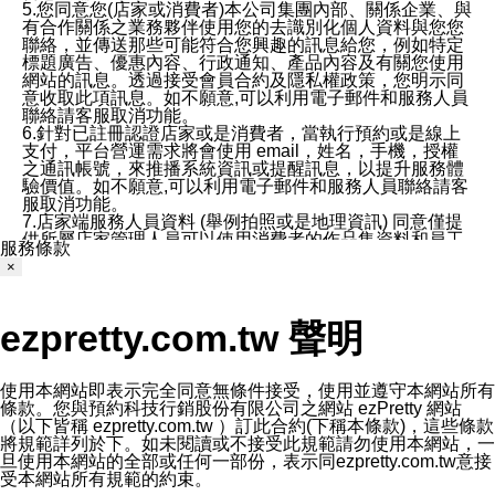
5.您同意您(店家或消費者)本公司集團內部、關係企業、與
有合作關係之業務夥伴使用您的去識別化個人資料與您您
聯絡，並傳送那些可能符合您興趣的訊息給您，例如特定
標題廣告、優惠內容、行政通知、產品內容及有關您使用
網站的訊息。透過接受會員合約及隱私權政策，您明示同
意收取此項訊息。如不願意,可以利用電子郵件和服務人員
聯絡請客服取消功能。
6.針對已註冊認證店家或是消費者，當執行預約或是線上
支付，平台營運需求將會使用 email，姓名，手機，授權
之通訊帳號，來推播系統資訊或提醒訊息，以提升服務體
驗價值。如不願意,可以利用電子郵件和服務人員聯絡請客
服取消功能。
7.店家端服務人員資料 (舉例拍照或是地理資訊) 同意僅提
供所屬店家管理人員可以使用消費者的作品集資料和員工
服務條款
打卡個人圖像行為。本公司及ezPretty平台不會做任何使
×
用。
三、本公司對您個人資料的揭露
1.基於現有服務平台的監管環境，預約科技保證不會揭露
ezpretty.com.tw 聲明
任何店家的營運資訊，且預約科技和店家均不能洩露消費
者的個人資料。然而，在某些情況下，本公司可能會因受
政府要求或法律規定，而被迫向政府或第三方提供資料。
第三方也可能非法地攔截或存取傳輸的私人通訊，或會員
使用本網站即表示完全同意無條件接受，使用並遵守本網站所有
可能濫用或誤用從本公司網站獲得的您的資料。因此，儘
條款。您與預約科技行銷股份有限公司之網站 ezPretty 網站
管本公司使用企業標準的保護措施來保護您的隱私，本公
（以下皆稱 ezpretty.com.tw ）訂此合約(下稱本條款)，這些條款
司並未承諾您的個人識別資料或私人通訊將永遠保密。
將規範詳列於下。如未閱讀或不接受此規範請勿使用本網站，一
2.根據本公司的政策，本公司不會將涉及您的個人識別資
旦使用本網站的全部或任何一部份，表示同ezpretty.com.tw意接
料出租或出售給第三方。
受本網站所有規範的約束。
3. 本公司、所屬集團、關係企業或與其合作行銷之第三方