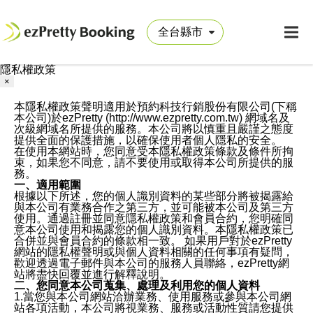
隱私權政策
×
本隱私權政策聲明適用於預約科技行銷股份有限公司(下稱
本公司)於ezPretty (http://www.ezpretty.com.tw) 網域名及
次級網域名所提供的服務。本公司將以慎重且嚴謹之態度
提供全面的保護措施，以確保使用者個人隱私的安全。
在使用本網站時，您同意受本隱私權政策條款及條件所拘
束，如果您不同意，請不要使用或取得本公司所提供的服
務。
一、適用範圍
根據以下所述，您的個人識別資料的某些部分將被揭露給
與本公司有業務合作之第三方，並可能被本公司及第三方
使用。通過註冊並同意隱私權政策和會員合約，您明確同
意本公司使用和揭露您的個人識別資料。本隱私權政策已
合併並與會員合約的條款相一致。 如果用戶對於ezPretty
網站的隱私權聲明或與個人資料相關的任何事項有疑問，
歡迎透過電子郵件與本公司的服務人員聯絡，ezPretty網
站將盡快回覆並進行解釋說明。
二、您同意本公司蒐集、處理及利用您的個人資料
1.當您與本公司網站洽辦業務、使用服務或參與本公司網
站各項活動，本公司將視業務、服務或活動性質請您提供