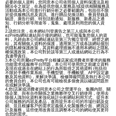
必要的個人資料，您同意本公司依照個人資料保護法及相
關法令之規定，在為提供您個人業務及/或提供相關服務及
活動或為本公司進行行銷分析之必要範圍內，包括但不限
於提供服務訊息及資訊、進行贈品兌換活動、會員登錄及
驗證、廣告行銷、特別活動通知、新服務、新產品之通
知、行銷分析等用途等，蒐集、處理及利用您的個人資
料。
2.請您注意，在本網站刊登廣告之第三人或與本公司
ezPretty網站連結與介接的網站，也可能蒐集您個人的資
料，凡經由本公司網站連結至第三方獨立管理、經營之網
站，其有關個人資料的保護，適用第三方或各該網站個別
的隱私權保護政策，其資料處理措施不適用本網站之隱私
權保護政策，本公司對於該等第三人或連結網站之行為不
負連帶責任。
3.本公司所屬ezPretty平台根據店家或消費者所要求的服務
功能需求或服務平台問題，本公司可使用您之前建立資料
及現在或過去在網站上的行為所取得之其他資料 (包括但
不限於手機作業系統、手機型號、手機帳號、APP設定參
數及其他資料)，來解決爭議、檢修障礙問題及執行本公司
的會員合約，本公司也有可能檢視多個會員以確認問題所
在或解決爭議。
4.您(店家或消費者)同意本公司之營運平台、集團內部、關
係企業、與有合作關係之業務夥伴交叉行銷使用，使用去
除個人識別化資料來強化統計分析網站利用方式、提升本
公司服務的內容及產品，進而提升本公司的市場行銷及促
銷、並且根據客戶的需求定義個人化製服務介面、網頁設
計及服務，這些使用改善並且調整本公司的網站使其更符
合您的需求。