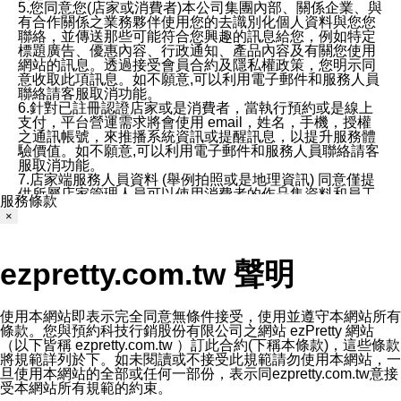
5.您同意您(店家或消費者)本公司集團內部、關係企業、與
有合作關係之業務夥伴使用您的去識別化個人資料與您您
聯絡，並傳送那些可能符合您興趣的訊息給您，例如特定
標題廣告、優惠內容、行政通知、產品內容及有關您使用
網站的訊息。透過接受會員合約及隱私權政策，您明示同
意收取此項訊息。如不願意,可以利用電子郵件和服務人員
聯絡請客服取消功能。
6.針對已註冊認證店家或是消費者，當執行預約或是線上
支付，平台營運需求將會使用 email，姓名，手機，授權
之通訊帳號，來推播系統資訊或提醒訊息，以提升服務體
驗價值。如不願意,可以利用電子郵件和服務人員聯絡請客
服取消功能。
7.店家端服務人員資料 (舉例拍照或是地理資訊) 同意僅提
供所屬店家管理人員可以使用消費者的作品集資料和員工
服務條款
打卡個人圖像行為。本公司及ezPretty平台不會做任何使
×
用。
三、本公司對您個人資料的揭露
1.基於現有服務平台的監管環境，預約科技保證不會揭露
ezpretty.com.tw 聲明
任何店家的營運資訊，且預約科技和店家均不能洩露消費
者的個人資料。然而，在某些情況下，本公司可能會因受
政府要求或法律規定，而被迫向政府或第三方提供資料。
第三方也可能非法地攔截或存取傳輸的私人通訊，或會員
使用本網站即表示完全同意無條件接受，使用並遵守本網站所有
可能濫用或誤用從本公司網站獲得的您的資料。因此，儘
條款。您與預約科技行銷股份有限公司之網站 ezPretty 網站
管本公司使用企業標準的保護措施來保護您的隱私，本公
（以下皆稱 ezpretty.com.tw ）訂此合約(下稱本條款)，這些條款
司並未承諾您的個人識別資料或私人通訊將永遠保密。
將規範詳列於下。如未閱讀或不接受此規範請勿使用本網站，一
2.根據本公司的政策，本公司不會將涉及您的個人識別資
旦使用本網站的全部或任何一部份，表示同ezpretty.com.tw意接
料出租或出售給第三方。
受本網站所有規範的約束。
3. 本公司、所屬集團、關係企業或與其合作行銷之第三方