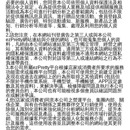
必要的個人資料，您同意本公司依照個人資料保護法及相
關法令之規定，在為提供您個人業務及/或提供相關服務及
活動或為本公司進行行銷分析之必要範圍內，包括但不限
於提供服務訊息及資訊、進行贈品兌換活動、會員登錄及
驗證、廣告行銷、特別活動通知、新服務、新產品之通
知、行銷分析等用途等，蒐集、處理及利用您的個人資
料。
2.請您注意，在本網站刊登廣告之第三人或與本公司
ezPretty網站連結與介接的網站，也可能蒐集您個人的資
料，凡經由本公司網站連結至第三方獨立管理、經營之網
站，其有關個人資料的保護，適用第三方或各該網站個別
的隱私權保護政策，其資料處理措施不適用本網站之隱私
權保護政策，本公司對於該等第三人或連結網站之行為不
負連帶責任。
3.本公司所屬ezPretty平台根據店家或消費者所要求的服務
功能需求或服務平台問題，本公司可使用您之前建立資料
及現在或過去在網站上的行為所取得之其他資料 (包括但
不限於手機作業系統、手機型號、手機帳號、APP設定參
數及其他資料)，來解決爭議、檢修障礙問題及執行本公司
的會員合約，本公司也有可能檢視多個會員以確認問題所
在或解決爭議。
4.您(店家或消費者)同意本公司之營運平台、集團內部、關
係企業、與有合作關係之業務夥伴交叉行銷使用，使用去
除個人識別化資料來強化統計分析網站利用方式、提升本
公司服務的內容及產品，進而提升本公司的市場行銷及促
銷、並且根據客戶的需求定義個人化製服務介面、網頁設
計及服務，這些使用改善並且調整本公司的網站使其更符
合您的需求。