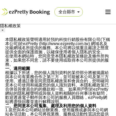
隱私權政策
×
本隱私權政策聲明適用於預約科技行銷股份有限公司(下稱
本公司)於ezPretty (http://www.ezpretty.com.tw) 網域名及
次級網域名所提供的服務。本公司將以慎重且嚴謹之態度
提供全面的保護措施，以確保使用者個人隱私的安全。
在使用本網站時，您同意受本隱私權政策條款及條件所拘
束，如果您不同意，請不要使用或取得本公司所提供的服
務。
一、適用範圍
根據以下所述，您的個人識別資料的某些部分將被揭露給
與本公司有業務合作之第三方，並可能被本公司及第三方
使用。通過註冊並同意隱私權政策和會員合約，您明確同
意本公司使用和揭露您的個人識別資料。本隱私權政策已
合併並與會員合約的條款相一致。 如果用戶對於ezPretty
網站的隱私權聲明或與個人資料相關的任何事項有疑問，
歡迎透過電子郵件與本公司的服務人員聯絡，ezPretty網
站將盡快回覆並進行解釋說明。
二、您同意本公司蒐集、處理及利用您的個人資料
1.當您與本公司網站洽辦業務、使用服務或參與本公司網
站各項活動，本公司將視業務、服務或活動性質請您提供