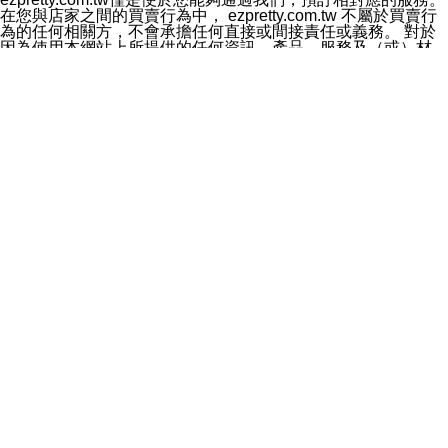
料於行銷活動資訊、商品訊息或新服務等相關行銷，且於
在您與店家之間的買賣行為中， ezpretty.com.tw 不屬於買賣行
首次行銷時，將提供您表示拒絕行銷之方式，本公司不會
為的任何相關方，不會承擔任何直接或間接責任或義務。 對於
向您索取相關費用。如您拒絕接受行銷服務或嗣後欲拒絕
因為使用本網站上所提供的任何資訊、產品、服務及（或）材
時，均可隨時通知本公司，本公司、所屬集團、關係企業
料，而產生或導致的任何損失或損害，ezpretty.com.tw 及其管
或與其合作行銷之第三方業務合作公司或第三方業務合作
理人員、員工或代表人均對此不承擔任何責任。 儘管
公司將立即停止利用您的個人資料行銷。
ezpretty.com.tw 已經盡了適當努力確保本網站上所列的服務符
四、個人資料利用之期間、地區、對象及方式如下
合合理的標準，仍不得將本網站內所列出的任何服務視為
1.期間：您同意於本公司存續期間或依法令之資料保存期
ezpretty.com.tw 推薦的服務，或是認為其代表該服務將會適用
間內，以及您的個人資料蒐集之目的消失或期限屆滿時，
於該用戶。如果該服務不適用於您，ezpretty.com.tw 將對此不
本公司得繼續保存、處理或利用您的個人資料。
承擔任何責任。
2.地區：就中華民國領域內。
網站使用者的守法義務及承諾
3.對象：本公司所屬公司(本公司)及其分公司、本公司之關
本條款構成您與 ezPretty 間之有效契約。 本條款中如有一部無
係企業、其他與本公司有業務往來或合作之機構。
效時，不影響其他條款之效力。 本條款如有未盡之處，雙方均
4.方式：以電話、簡訊、電子郵件、紙本或其他合於當時
應依誠實信用、平等互惠原則，共商解決之道。
科技之適當方式作個人資料之利用，(包括任何依法得利用
年齡和責任
之方式，但不限於使用於本網站或與外部合作之行銷)並於
你向 ezpretty.com.tw您確認您已經達到使用本網站的合法年
法令容許之範圍內，為行銷建檔、揭露、轉介或交互運用
齡。可以針對您在使用本網站時產生的任何責任，形成有約束力
予本公司及其合作對象。
的法律責任。您理解使用本網站時及他人使用您的登錄資訊使用
五、個人資料之類別
本網站時所產生的交易責任。
本聲明所指之個人資料類別如下:
網站連結
1.您提供之資料，包括您的姓名、性別、連絡方式(包括但
本網站可能包含有通往ezpretty.com.tw以外的其他方所運營網站
不限於電話、E-MAIL及地址等)、服務單位、職稱、為完
的超連結。此類超連結僅提供用於參考。此類網站不是由
成收款或付款所需之資料、IＰ位址、及其他得以直接或間
ezpretty.com.tw 控制，我們對其內容不承擔任何責任。在本網
接識別使用者身分之個人資料，及執行職務或業務之必要
站上加入通往此類網站的超連結，並非暗示我們贊同此類網站上
範圍內所需蒐集、處理及利用的個人資料。
的材料或是與其經營人之間存在任何聯繫。
2.為提升服務品質，本公司會依照所提供服務之性質，記
智慧財產權聲明
錄使用者的IP位址、以及在本公司內的瀏覽活動(例如，使
本網站上的所有資訊、內容、圖片、文字、聲音、圖像22、按
用者所使用的軟硬體、所點選的網頁)等資料，但是這些資
鈕、商標、服務標章及商品名稱均受中華民國國家法律及國際條