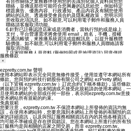
有合作關係之業務夥伴使用您的去識別化個人資料與您您
聯絡，並傳送那些可能符合您興趣的訊息給您，例如特定
標題廣告、優惠內容、行政通知、產品內容及有關您使用
網站的訊息。透過接受會員合約及隱私權政策，您明示同
意收取此項訊息。如不願意,可以利用電子郵件和服務人員
聯絡請客服取消功能。
6.針對已註冊認證店家或是消費者，當執行預約或是線上
支付，平台營運需求將會使用 email，姓名，手機，授權
之通訊帳號，來推播系統資訊或提醒訊息，以提升服務體
驗價值。如不願意,可以利用電子郵件和服務人員聯絡請客
服取消功能。
7.店家端服務人員資料 (舉例拍照或是地理資訊) 同意僅提
服務條款
供所屬店家管理人員可以使用消費者的作品集資料和員工
×
打卡個人圖像行為。本公司及ezPretty平台不會做任何使
用。
ezpretty.com.tw 聲明
三、本公司對您個人資料的揭露
使用本網站即表示完全同意無條件接受，使用並遵守本網站所有
1.基於現有服務平台的監管環境，預約科技保證不會揭露
條款。您與預約科技行銷股份有限公司之網站 ezPretty 網站
任何店家的營運資訊，且預約科技和店家均不能洩露消費
（以下皆稱 ezpretty.com.tw ）訂此合約(下稱本條款)，這些條款
者的個人資料。然而，在某些情況下，本公司可能會因受
將規範詳列於下。如未閱讀或不接受此規範請勿使用本網站，一
政府要求或法律規定，而被迫向政府或第三方提供資料。
旦使用本網站的全部或任何一部份，表示同ezpretty.com.tw意接
第三方也可能非法地攔截或存取傳輸的私人通訊，或會員
受本網站所有規範的約束。
可能濫用或誤用從本公司網站獲得的您的資料。因此，儘
免責規範
管本公司使用企業標準的保護措施來保護您的隱私，本公
您要注意，ezpretty.com.tw 不保證本網站上所發佈的資訊均無
司並未承諾您的個人識別資料或私人通訊將永遠保密。
誤，在使用本網站時，您要意識到本網站上所發佈的有關預約店
2.根據本公司的政策，本公司不會將涉及您的個人識別資
家的詳細資訊，以及與預訂服務相關資訊在內的其他各種資訊，
料出租或出售給第三方。
均可能不準確或是存在拼寫錯誤。您在本網站上所進行的所有預
3. 本公司、所屬集團、關係企業或與其合作行銷之第三方
訂服務均是與相關的店家之間交易，而非 ezpretty.com.tw。
業務合作公司會在您同意之情形下，始得利用您的個人資
ezpretty.com.tw僅是便於您能夠通過我們，預訂相對應的服務。