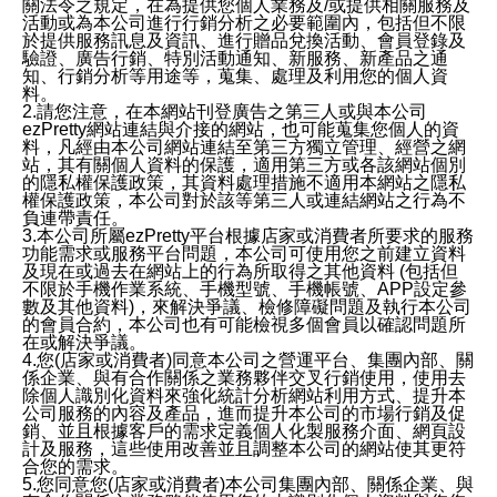
關法令之規定，在為提供您個人業務及/或提供相關服務及
活動或為本公司進行行銷分析之必要範圍內，包括但不限
於提供服務訊息及資訊、進行贈品兌換活動、會員登錄及
驗證、廣告行銷、特別活動通知、新服務、新產品之通
知、行銷分析等用途等，蒐集、處理及利用您的個人資
料。
2.請您注意，在本網站刊登廣告之第三人或與本公司
ezPretty網站連結與介接的網站，也可能蒐集您個人的資
料，凡經由本公司網站連結至第三方獨立管理、經營之網
站，其有關個人資料的保護，適用第三方或各該網站個別
的隱私權保護政策，其資料處理措施不適用本網站之隱私
權保護政策，本公司對於該等第三人或連結網站之行為不
負連帶責任。
3.本公司所屬ezPretty平台根據店家或消費者所要求的服務
功能需求或服務平台問題，本公司可使用您之前建立資料
及現在或過去在網站上的行為所取得之其他資料 (包括但
不限於手機作業系統、手機型號、手機帳號、APP設定參
數及其他資料)，來解決爭議、檢修障礙問題及執行本公司
的會員合約，本公司也有可能檢視多個會員以確認問題所
在或解決爭議。
4.您(店家或消費者)同意本公司之營運平台、集團內部、關
係企業、與有合作關係之業務夥伴交叉行銷使用，使用去
除個人識別化資料來強化統計分析網站利用方式、提升本
公司服務的內容及產品，進而提升本公司的市場行銷及促
銷、並且根據客戶的需求定義個人化製服務介面、網頁設
計及服務，這些使用改善並且調整本公司的網站使其更符
合您的需求。
5.您同意您(店家或消費者)本公司集團內部、關係企業、與