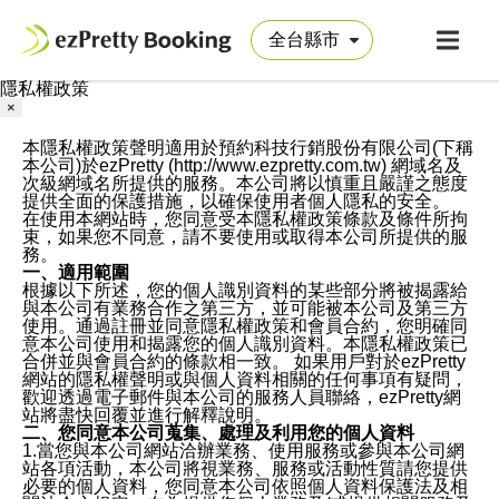
隱私權政策
×
本隱私權政策聲明適用於預約科技行銷股份有限公司(下稱
本公司)於ezPretty (http://www.ezpretty.com.tw) 網域名及
次級網域名所提供的服務。本公司將以慎重且嚴謹之態度
提供全面的保護措施，以確保使用者個人隱私的安全。
在使用本網站時，您同意受本隱私權政策條款及條件所拘
束，如果您不同意，請不要使用或取得本公司所提供的服
務。
一、適用範圍
根據以下所述，您的個人識別資料的某些部分將被揭露給
與本公司有業務合作之第三方，並可能被本公司及第三方
使用。通過註冊並同意隱私權政策和會員合約，您明確同
意本公司使用和揭露您的個人識別資料。本隱私權政策已
合併並與會員合約的條款相一致。 如果用戶對於ezPretty
網站的隱私權聲明或與個人資料相關的任何事項有疑問，
歡迎透過電子郵件與本公司的服務人員聯絡，ezPretty網
站將盡快回覆並進行解釋說明。
二、您同意本公司蒐集、處理及利用您的個人資料
1.當您與本公司網站洽辦業務、使用服務或參與本公司網
站各項活動，本公司將視業務、服務或活動性質請您提供
必要的個人資料，您同意本公司依照個人資料保護法及相