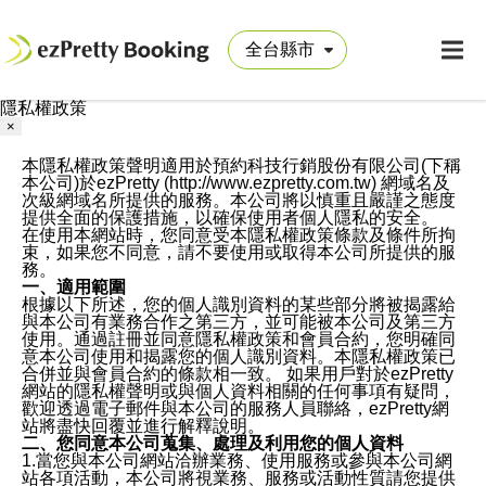
隱私權政策
×
本隱私權政策聲明適用於預約科技行銷股份有限公司(下稱
本公司)於ezPretty (http://www.ezpretty.com.tw) 網域名及
次級網域名所提供的服務。本公司將以慎重且嚴謹之態度
提供全面的保護措施，以確保使用者個人隱私的安全。
在使用本網站時，您同意受本隱私權政策條款及條件所拘
束，如果您不同意，請不要使用或取得本公司所提供的服
務。
一、適用範圍
根據以下所述，您的個人識別資料的某些部分將被揭露給
與本公司有業務合作之第三方，並可能被本公司及第三方
使用。通過註冊並同意隱私權政策和會員合約，您明確同
意本公司使用和揭露您的個人識別資料。本隱私權政策已
合併並與會員合約的條款相一致。 如果用戶對於ezPretty
網站的隱私權聲明或與個人資料相關的任何事項有疑問，
歡迎透過電子郵件與本公司的服務人員聯絡，ezPretty網
站將盡快回覆並進行解釋說明。
二、您同意本公司蒐集、處理及利用您的個人資料
1.當您與本公司網站洽辦業務、使用服務或參與本公司網
站各項活動，本公司將視業務、服務或活動性質請您提供