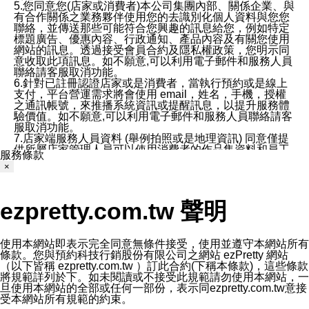
5.您同意您(店家或消費者)本公司集團內部、關係企業、與
有合作關係之業務夥伴使用您的去識別化個人資料與您您
聯絡，並傳送那些可能符合您興趣的訊息給您，例如特定
標題廣告、優惠內容、行政通知、產品內容及有關您使用
網站的訊息。透過接受會員合約及隱私權政策，您明示同
意收取此項訊息。如不願意,可以利用電子郵件和服務人員
聯絡請客服取消功能。
6.針對已註冊認證店家或是消費者，當執行預約或是線上
支付，平台營運需求將會使用 email，姓名，手機，授權
之通訊帳號，來推播系統資訊或提醒訊息，以提升服務體
驗價值。如不願意,可以利用電子郵件和服務人員聯絡請客
服取消功能。
7.店家端服務人員資料 (舉例拍照或是地理資訊) 同意僅提
供所屬店家管理人員可以使用消費者的作品集資料和員工
服務條款
打卡個人圖像行為。本公司及ezPretty平台不會做任何使
×
用。
三、本公司對您個人資料的揭露
1.基於現有服務平台的監管環境，預約科技保證不會揭露
ezpretty.com.tw 聲明
任何店家的營運資訊，且預約科技和店家均不能洩露消費
者的個人資料。然而，在某些情況下，本公司可能會因受
政府要求或法律規定，而被迫向政府或第三方提供資料。
第三方也可能非法地攔截或存取傳輸的私人通訊，或會員
使用本網站即表示完全同意無條件接受，使用並遵守本網站所有
可能濫用或誤用從本公司網站獲得的您的資料。因此，儘
條款。您與預約科技行銷股份有限公司之網站 ezPretty 網站
管本公司使用企業標準的保護措施來保護您的隱私，本公
（以下皆稱 ezpretty.com.tw ）訂此合約(下稱本條款)，這些條款
司並未承諾您的個人識別資料或私人通訊將永遠保密。
將規範詳列於下。如未閱讀或不接受此規範請勿使用本網站，一
2.根據本公司的政策，本公司不會將涉及您的個人識別資
旦使用本網站的全部或任何一部份，表示同ezpretty.com.tw意接
料出租或出售給第三方。
受本網站所有規範的約束。
3. 本公司、所屬集團、關係企業或與其合作行銷之第三方