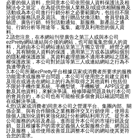
必要的個人資料，您同意本公司依照個人資料保護法及相
關法令之規定，在為提供您個人業務及/或提供相關服務及
活動或為本公司進行行銷分析之必要範圍內，包括但不限
於提供服務訊息及資訊、進行贈品兌換活動、會員登錄及
驗證、廣告行銷、特別活動通知、新服務、新產品之通
知、行銷分析等用途等，蒐集、處理及利用您的個人資
料。
2.請您注意，在本網站刊登廣告之第三人或與本公司
ezPretty網站連結與介接的網站，也可能蒐集您個人的資
料，凡經由本公司網站連結至第三方獨立管理、經營之網
站，其有關個人資料的保護，適用第三方或各該網站個別
的隱私權保護政策，其資料處理措施不適用本網站之隱私
權保護政策，本公司對於該等第三人或連結網站之行為不
負連帶責任。
3.本公司所屬ezPretty平台根據店家或消費者所要求的服務
功能需求或服務平台問題，本公司可使用您之前建立資料
及現在或過去在網站上的行為所取得之其他資料 (包括但
不限於手機作業系統、手機型號、手機帳號、APP設定參
數及其他資料)，來解決爭議、檢修障礙問題及執行本公司
的會員合約，本公司也有可能檢視多個會員以確認問題所
在或解決爭議。
4.您(店家或消費者)同意本公司之營運平台、集團內部、關
係企業、與有合作關係之業務夥伴交叉行銷使用，使用去
除個人識別化資料來強化統計分析網站利用方式、提升本
公司服務的內容及產品，進而提升本公司的市場行銷及促
銷、並且根據客戶的需求定義個人化製服務介面、網頁設
計及服務，這些使用改善並且調整本公司的網站使其更符
合您的需求。