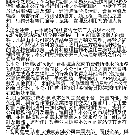
關法令之規定，在為提供您個人業務及/或提供相關服務及
活動或為本公司進行行銷分析之必要範圍內，包括但不限
於提供服務訊息及資訊、進行贈品兌換活動、會員登錄及
驗證、廣告行銷、特別活動通知、新服務、新產品之通
知、行銷分析等用途等，蒐集、處理及利用您的個人資
料。
2.請您注意，在本網站刊登廣告之第三人或與本公司
ezPretty網站連結與介接的網站，也可能蒐集您個人的資
料，凡經由本公司網站連結至第三方獨立管理、經營之網
站，其有關個人資料的保護，適用第三方或各該網站個別
的隱私權保護政策，其資料處理措施不適用本網站之隱私
權保護政策，本公司對於該等第三人或連結網站之行為不
負連帶責任。
3.本公司所屬ezPretty平台根據店家或消費者所要求的服務
功能需求或服務平台問題，本公司可使用您之前建立資料
及現在或過去在網站上的行為所取得之其他資料 (包括但
不限於手機作業系統、手機型號、手機帳號、APP設定參
數及其他資料)，來解決爭議、檢修障礙問題及執行本公司
的會員合約，本公司也有可能檢視多個會員以確認問題所
在或解決爭議。
4.您(店家或消費者)同意本公司之營運平台、集團內部、關
係企業、與有合作關係之業務夥伴交叉行銷使用，使用去
除個人識別化資料來強化統計分析網站利用方式、提升本
公司服務的內容及產品，進而提升本公司的市場行銷及促
銷、並且根據客戶的需求定義個人化製服務介面、網頁設
計及服務，這些使用改善並且調整本公司的網站使其更符
合您的需求。
5.您同意您(店家或消費者)本公司集團內部、關係企業、與