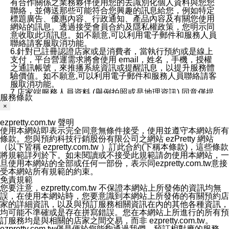
有合作關係之業務夥伴使用您的去識別化個人資料與您您
聯絡，並傳送那些可能符合您興趣的訊息給您，例如特定
標題廣告、優惠內容、行政通知、產品內容及有關您使用
網站的訊息。透過接受會員合約及隱私權政策，您明示同
意收取此項訊息。如不願意,可以利用電子郵件和服務人員
聯絡請客服取消功能。
6.針對已註冊認證店家或是消費者，當執行預約或是線上
支付，平台營運需求將會使用 email，姓名，手機，授權
之通訊帳號，來推播系統資訊或提醒訊息，以提升服務體
驗價值。如不願意,可以利用電子郵件和服務人員聯絡請客
服取消功能。
7.店家端服務人員資料 (舉例拍照或是地理資訊) 同意僅提
服務條款
供所屬店家管理人員可以使用消費者的作品集資料和員工
×
打卡個人圖像行為。本公司及ezPretty平台不會做任何使
用。
ezpretty.com.tw 聲明
三、本公司對您個人資料的揭露
使用本網站即表示完全同意無條件接受，使用並遵守本網站所有
1.基於現有服務平台的監管環境，預約科技保證不會揭露
條款。您與預約科技行銷股份有限公司之網站 ezPretty 網站
任何店家的營運資訊，且預約科技和店家均不能洩露消費
（以下皆稱 ezpretty.com.tw ）訂此合約(下稱本條款)，這些條款
者的個人資料。然而，在某些情況下，本公司可能會因受
將規範詳列於下。如未閱讀或不接受此規範請勿使用本網站，一
政府要求或法律規定，而被迫向政府或第三方提供資料。
旦使用本網站的全部或任何一部份，表示同ezpretty.com.tw意接
第三方也可能非法地攔截或存取傳輸的私人通訊，或會員
受本網站所有規範的約束。
可能濫用或誤用從本公司網站獲得的您的資料。因此，儘
免責規範
管本公司使用企業標準的保護措施來保護您的隱私，本公
您要注意，ezpretty.com.tw 不保證本網站上所發佈的資訊均無
司並未承諾您的個人識別資料或私人通訊將永遠保密。
誤，在使用本網站時，您要意識到本網站上所發佈的有關預約店
2.根據本公司的政策，本公司不會將涉及您的個人識別資
家的詳細資訊，以及與預訂服務相關資訊在內的其他各種資訊，
料出租或出售給第三方。
均可能不準確或是存在拼寫錯誤。您在本網站上所進行的所有預
3. 本公司、所屬集團、關係企業或與其合作行銷之第三方
訂服務均是與相關的店家之間交易，而非 ezpretty.com.tw。
業務合作公司會在您同意之情形下，始得利用您的個人資
ezpretty.com.tw僅是便於您能夠通過我們，預訂相對應的服務。