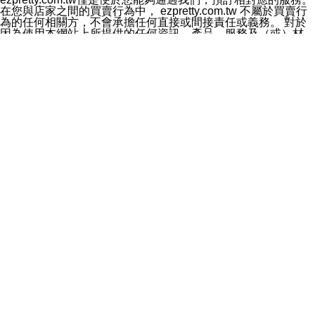
料於行銷活動資訊、商品訊息或新服務等相關行銷，且於
在您與店家之間的買賣行為中， ezpretty.com.tw 不屬於買賣行
首次行銷時，將提供您表示拒絕行銷之方式，本公司不會
為的任何相關方，不會承擔任何直接或間接責任或義務。 對於
向您索取相關費用。如您拒絕接受行銷服務或嗣後欲拒絕
因為使用本網站上所提供的任何資訊、產品、服務及（或）材
時，均可隨時通知本公司，本公司、所屬集團、關係企業
料，而產生或導致的任何損失或損害，ezpretty.com.tw 及其管
或與其合作行銷之第三方業務合作公司或第三方業務合作
理人員、員工或代表人均對此不承擔任何責任。 儘管
公司將立即停止利用您的個人資料行銷。
ezpretty.com.tw 已經盡了適當努力確保本網站上所列的服務符
四、個人資料利用之期間、地區、對象及方式如下
合合理的標準，仍不得將本網站內所列出的任何服務視為
1.期間：您同意於本公司存續期間或依法令之資料保存期
ezpretty.com.tw 推薦的服務，或是認為其代表該服務將會適用
間內，以及您的個人資料蒐集之目的消失或期限屆滿時，
於該用戶。如果該服務不適用於您，ezpretty.com.tw 將對此不
本公司得繼續保存、處理或利用您的個人資料。
承擔任何責任。
2.地區：就中華民國領域內。
網站使用者的守法義務及承諾
3.對象：本公司所屬公司(本公司)及其分公司、本公司之關
本條款構成您與 ezPretty 間之有效契約。 本條款中如有一部無
係企業、其他與本公司有業務往來或合作之機構。
效時，不影響其他條款之效力。 本條款如有未盡之處，雙方均
4.方式：以電話、簡訊、電子郵件、紙本或其他合於當時
應依誠實信用、平等互惠原則，共商解決之道。
科技之適當方式作個人資料之利用，(包括任何依法得利用
年齡和責任
之方式，但不限於使用於本網站或與外部合作之行銷)並於
你向 ezpretty.com.tw您確認您已經達到使用本網站的合法年
法令容許之範圍內，為行銷建檔、揭露、轉介或交互運用
齡。可以針對您在使用本網站時產生的任何責任，形成有約束力
予本公司及其合作對象。
的法律責任。您理解使用本網站時及他人使用您的登錄資訊使用
五、個人資料之類別
本網站時所產生的交易責任。
本聲明所指之個人資料類別如下:
網站連結
1.您提供之資料，包括您的姓名、性別、連絡方式(包括但
本網站可能包含有通往ezpretty.com.tw以外的其他方所運營網站
不限於電話、E-MAIL及地址等)、服務單位、職稱、為完
的超連結。此類超連結僅提供用於參考。此類網站不是由
成收款或付款所需之資料、IＰ位址、及其他得以直接或間
ezpretty.com.tw 控制，我們對其內容不承擔任何責任。在本網
接識別使用者身分之個人資料，及執行職務或業務之必要
站上加入通往此類網站的超連結，並非暗示我們贊同此類網站上
範圍內所需蒐集、處理及利用的個人資料。
的材料或是與其經營人之間存在任何聯繫。
2.為提升服務品質，本公司會依照所提供服務之性質，記
智慧財產權聲明
錄使用者的IP位址、以及在本公司內的瀏覽活動(例如，使
本網站上的所有資訊、內容、圖片、文字、聲音、圖像22、按
用者所使用的軟硬體、所點選的網頁)等資料，但是這些資
鈕、商標、服務標章及商品名稱均受中華民國國家法律及國際條