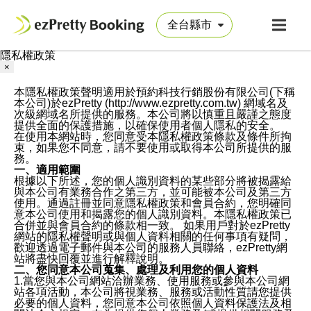
隱私權政策
×
本隱私權政策聲明適用於預約科技行銷股份有限公司(下稱
本公司)於ezPretty (http://www.ezpretty.com.tw) 網域名及
次級網域名所提供的服務。本公司將以慎重且嚴謹之態度
提供全面的保護措施，以確保使用者個人隱私的安全。
在使用本網站時，您同意受本隱私權政策條款及條件所拘
束，如果您不同意，請不要使用或取得本公司所提供的服
務。
一、適用範圍
根據以下所述，您的個人識別資料的某些部分將被揭露給
與本公司有業務合作之第三方，並可能被本公司及第三方
使用。通過註冊並同意隱私權政策和會員合約，您明確同
意本公司使用和揭露您的個人識別資料。本隱私權政策已
合併並與會員合約的條款相一致。 如果用戶對於ezPretty
網站的隱私權聲明或與個人資料相關的任何事項有疑問，
歡迎透過電子郵件與本公司的服務人員聯絡，ezPretty網
站將盡快回覆並進行解釋說明。
二、您同意本公司蒐集、處理及利用您的個人資料
1.當您與本公司網站洽辦業務、使用服務或參與本公司網
站各項活動，本公司將視業務、服務或活動性質請您提供
必要的個人資料，您同意本公司依照個人資料保護法及相