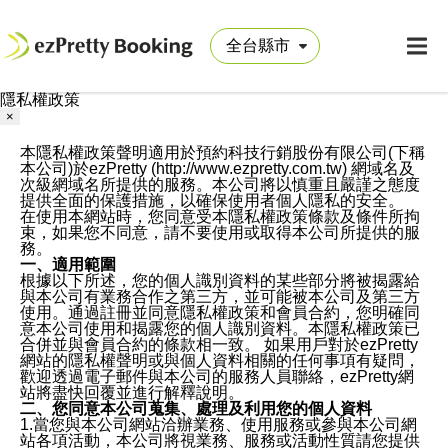
隱私權政策
×
本隱私權政策聲明適用於預約科技行銷股份有限公司(下稱
本公司)於ezPretty (http://www.ezpretty.com.tw) 網域名及
次級網域名所提供的服務。本公司將以慎重且嚴謹之態度
提供全面的保護措施，以確保使用者個人隱私的安全。
在使用本網站時，您同意受本隱私權政策條款及條件所拘
束，如果您不同意，請不要使用或取得本公司所提供的服
務。
一、適用範圍
根據以下所述，您的個人識別資料的某些部分將被揭露給
與本公司有業務合作之第三方，並可能被本公司及第三方
使用。通過註冊並同意隱私權政策和會員合約，您明確同
意本公司使用和揭露您的個人識別資料。本隱私權政策已
合併並與會員合約的條款相一致。 如果用戶對於ezPretty
網站的隱私權聲明或與個人資料相關的任何事項有疑問，
歡迎透過電子郵件與本公司的服務人員聯絡，ezPretty網
站將盡快回覆並進行解釋說明。
二、您同意本公司蒐集、處理及利用您的個人資料
1.當您與本公司網站洽辦業務、使用服務或參與本公司網
站各項活動，本公司將視業務、服務或活動性質請您提供