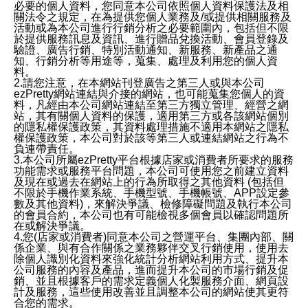
必要的個人資料，您同意本公司依照個人資料保護法及相
關法令之規定，在為提供您個人業務及/或提供相關服務及
活動或為本公司進行行銷分析之必要範圍內，包括但不限
於提供服務訊息及資訊、進行贈品兌換活動、會員登錄及
驗證、廣告行銷、特別活動通知、新服務、新產品之通
知、行銷分析等用途等，蒐集、處理及利用您的個人資
料。
2.請您注意，在本網站刊登廣告之第三人或與本公司
ezPretty網站連結與介接的網站，也可能蒐集您個人的資
料，凡經由本公司網站連結至第三方獨立管理、經營之網
站，其有關個人資料的保護，適用第三方或各該網站個別
的隱私權保護政策，其資料處理措施不適用本網站之隱私
權保護政策，本公司對於該等第三人或連結網站之行為不
負連帶責任。
3.本公司所屬ezPretty平台根據店家或消費者所要求的服務
功能需求或服務平台問題，本公司可使用您之前建立資料
及現在或過去在網站上的行為所取得之其他資料 (包括但
不限於手機作業系統、手機型號、手機帳號、APP設定參
數及其他資料)，來解決爭議、檢修障礙問題及執行本公司
的會員合約，本公司也有可能檢視多個會員以確認問題所
在或解決爭議。
4.您(店家或消費者)同意本公司之營運平台、集團內部、關
係企業、與有合作關係之業務夥伴交叉行銷使用，使用去
除個人識別化資料來強化統計分析網站利用方式、提升本
公司服務的內容及產品，進而提升本公司的市場行銷及促
銷、並且根據客戶的需求定義個人化製服務介面、網頁設
計及服務，這些使用改善並且調整本公司的網站使其更符
合您的需求。