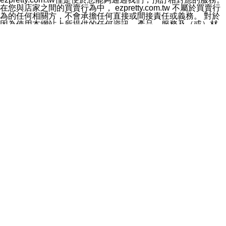
料於行銷活動資訊、商品訊息或新服務等相關行銷，且於
在您與店家之間的買賣行為中， ezpretty.com.tw 不屬於買賣行
首次行銷時，將提供您表示拒絕行銷之方式，本公司不會
為的任何相關方，不會承擔任何直接或間接責任或義務。 對於
向您索取相關費用。如您拒絕接受行銷服務或嗣後欲拒絕
因為使用本網站上所提供的任何資訊、產品、服務及（或）材
時，均可隨時通知本公司，本公司、所屬集團、關係企業
料，而產生或導致的任何損失或損害，ezpretty.com.tw 及其管
或與其合作行銷之第三方業務合作公司或第三方業務合作
理人員、員工或代表人均對此不承擔任何責任。 儘管
公司將立即停止利用您的個人資料行銷。
ezpretty.com.tw 已經盡了適當努力確保本網站上所列的服務符
四、個人資料利用之期間、地區、對象及方式如下
合合理的標準，仍不得將本網站內所列出的任何服務視為
1.期間：您同意於本公司存續期間或依法令之資料保存期
ezpretty.com.tw 推薦的服務，或是認為其代表該服務將會適用
間內，以及您的個人資料蒐集之目的消失或期限屆滿時，
於該用戶。如果該服務不適用於您，ezpretty.com.tw 將對此不
本公司得繼續保存、處理或利用您的個人資料。
承擔任何責任。
2.地區：就中華民國領域內。
網站使用者的守法義務及承諾
3.對象：本公司所屬公司(本公司)及其分公司、本公司之關
本條款構成您與 ezPretty 間之有效契約。 本條款中如有一部無
係企業、其他與本公司有業務往來或合作之機構。
效時，不影響其他條款之效力。 本條款如有未盡之處，雙方均
4.方式：以電話、簡訊、電子郵件、紙本或其他合於當時
應依誠實信用、平等互惠原則，共商解決之道。
科技之適當方式作個人資料之利用，(包括任何依法得利用
年齡和責任
之方式，但不限於使用於本網站或與外部合作之行銷)並於
你向 ezpretty.com.tw您確認您已經達到使用本網站的合法年
法令容許之範圍內，為行銷建檔、揭露、轉介或交互運用
齡。可以針對您在使用本網站時產生的任何責任，形成有約束力
予本公司及其合作對象。
的法律責任。您理解使用本網站時及他人使用您的登錄資訊使用
五、個人資料之類別
本網站時所產生的交易責任。
本聲明所指之個人資料類別如下:
網站連結
1.您提供之資料，包括您的姓名、性別、連絡方式(包括但
本網站可能包含有通往ezpretty.com.tw以外的其他方所運營網站
不限於電話、E-MAIL及地址等)、服務單位、職稱、為完
的超連結。此類超連結僅提供用於參考。此類網站不是由
成收款或付款所需之資料、IＰ位址、及其他得以直接或間
ezpretty.com.tw 控制，我們對其內容不承擔任何責任。在本網
接識別使用者身分之個人資料，及執行職務或業務之必要
站上加入通往此類網站的超連結，並非暗示我們贊同此類網站上
範圍內所需蒐集、處理及利用的個人資料。
的材料或是與其經營人之間存在任何聯繫。
2.為提升服務品質，本公司會依照所提供服務之性質，記
智慧財產權聲明
錄使用者的IP位址、以及在本公司內的瀏覽活動(例如，使
本網站上的所有資訊、內容、圖片、文字、聲音、圖像22、按
用者所使用的軟硬體、所點選的網頁)等資料，但是這些資
鈕、商標、服務標章及商品名稱均受中華民國國家法律及國際條