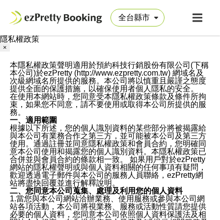
隱私權政策
×
本隱私權政策聲明適用於預約科技行銷股份有限公司(下稱
本公司)於ezPretty (http://www.ezpretty.com.tw) 網域名及
次級網域名所提供的服務。本公司將以慎重且嚴謹之態度
提供全面的保護措施，以確保使用者個人隱私的安全。
在使用本網站時，您同意受本隱私權政策條款及條件所拘
束，如果您不同意，請不要使用或取得本公司所提供的服
務。
一、適用範圍
根據以下所述，您的個人識別資料的某些部分將被揭露給
與本公司有業務合作之第三方，並可能被本公司及第三方
使用。通過註冊並同意隱私權政策和會員合約，您明確同
意本公司使用和揭露您的個人識別資料。本隱私權政策已
合併並與會員合約的條款相一致。 如果用戶對於ezPretty
網站的隱私權聲明或與個人資料相關的任何事項有疑問，
歡迎透過電子郵件與本公司的服務人員聯絡，ezPretty網
站將盡快回覆並進行解釋說明。
二、您同意本公司蒐集、處理及利用您的個人資料
1.當您與本公司網站洽辦業務、使用服務或參與本公司網
站各項活動，本公司將視業務、服務或活動性質請您提供
必要的個人資料，您同意本公司依照個人資料保護法及相