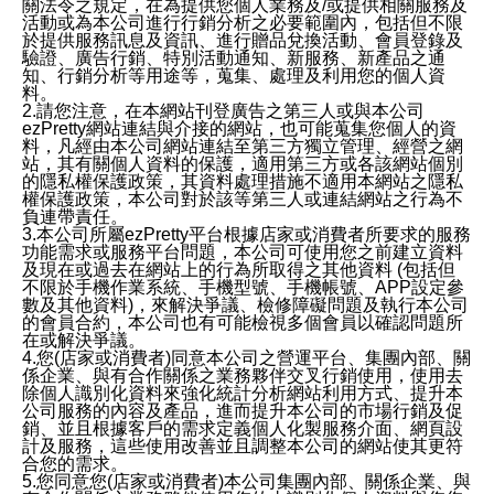
關法令之規定，在為提供您個人業務及/或提供相關服務及
活動或為本公司進行行銷分析之必要範圍內，包括但不限
於提供服務訊息及資訊、進行贈品兌換活動、會員登錄及
驗證、廣告行銷、特別活動通知、新服務、新產品之通
知、行銷分析等用途等，蒐集、處理及利用您的個人資
料。
2.請您注意，在本網站刊登廣告之第三人或與本公司
ezPretty網站連結與介接的網站，也可能蒐集您個人的資
料，凡經由本公司網站連結至第三方獨立管理、經營之網
站，其有關個人資料的保護，適用第三方或各該網站個別
的隱私權保護政策，其資料處理措施不適用本網站之隱私
權保護政策，本公司對於該等第三人或連結網站之行為不
負連帶責任。
3.本公司所屬ezPretty平台根據店家或消費者所要求的服務
功能需求或服務平台問題，本公司可使用您之前建立資料
及現在或過去在網站上的行為所取得之其他資料 (包括但
不限於手機作業系統、手機型號、手機帳號、APP設定參
數及其他資料)，來解決爭議、檢修障礙問題及執行本公司
的會員合約，本公司也有可能檢視多個會員以確認問題所
在或解決爭議。
4.您(店家或消費者)同意本公司之營運平台、集團內部、關
係企業、與有合作關係之業務夥伴交叉行銷使用，使用去
除個人識別化資料來強化統計分析網站利用方式、提升本
公司服務的內容及產品，進而提升本公司的市場行銷及促
銷、並且根據客戶的需求定義個人化製服務介面、網頁設
計及服務，這些使用改善並且調整本公司的網站使其更符
合您的需求。
5.您同意您(店家或消費者)本公司集團內部、關係企業、與