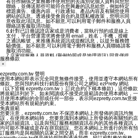
有合作關係之業務夥伴使用您的去識別化個人資料與您您
聯絡，並傳送那些可能符合您興趣的訊息給您，例如特定
標題廣告、優惠內容、行政通知、產品內容及有關您使用
網站的訊息。透過接受會員合約及隱私權政策，您明示同
意收取此項訊息。如不願意,可以利用電子郵件和服務人員
聯絡請客服取消功能。
6.針對已註冊認證店家或是消費者，當執行預約或是線上
支付，平台營運需求將會使用 email，姓名，手機，授權
之通訊帳號，來推播系統資訊或提醒訊息，以提升服務體
驗價值。如不願意,可以利用電子郵件和服務人員聯絡請客
服取消功能。
7.店家端服務人員資料 (舉例拍照或是地理資訊) 同意僅提
服務條款
供所屬店家管理人員可以使用消費者的作品集資料和員工
×
打卡個人圖像行為。本公司及ezPretty平台不會做任何使
用。
ezpretty.com.tw 聲明
三、本公司對您個人資料的揭露
使用本網站即表示完全同意無條件接受，使用並遵守本網站所有
1.基於現有服務平台的監管環境，預約科技保證不會揭露
條款。您與預約科技行銷股份有限公司之網站 ezPretty 網站
任何店家的營運資訊，且預約科技和店家均不能洩露消費
（以下皆稱 ezpretty.com.tw ）訂此合約(下稱本條款)，這些條款
者的個人資料。然而，在某些情況下，本公司可能會因受
將規範詳列於下。如未閱讀或不接受此規範請勿使用本網站，一
政府要求或法律規定，而被迫向政府或第三方提供資料。
旦使用本網站的全部或任何一部份，表示同ezpretty.com.tw意接
第三方也可能非法地攔截或存取傳輸的私人通訊，或會員
受本網站所有規範的約束。
可能濫用或誤用從本公司網站獲得的您的資料。因此，儘
免責規範
管本公司使用企業標準的保護措施來保護您的隱私，本公
您要注意，ezpretty.com.tw 不保證本網站上所發佈的資訊均無
司並未承諾您的個人識別資料或私人通訊將永遠保密。
誤，在使用本網站時，您要意識到本網站上所發佈的有關預約店
2.根據本公司的政策，本公司不會將涉及您的個人識別資
家的詳細資訊，以及與預訂服務相關資訊在內的其他各種資訊，
料出租或出售給第三方。
均可能不準確或是存在拼寫錯誤。您在本網站上所進行的所有預
3. 本公司、所屬集團、關係企業或與其合作行銷之第三方
訂服務均是與相關的店家之間交易，而非 ezpretty.com.tw。
業務合作公司會在您同意之情形下，始得利用您的個人資
ezpretty.com.tw僅是便於您能夠通過我們，預訂相對應的服務。