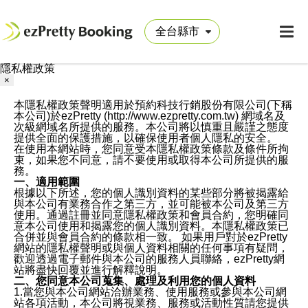
隱私權政策
×
本隱私權政策聲明適用於預約科技行銷股份有限公司(下稱
本公司)於ezPretty (http://www.ezpretty.com.tw) 網域名及
次級網域名所提供的服務。本公司將以慎重且嚴謹之態度
提供全面的保護措施，以確保使用者個人隱私的安全。
在使用本網站時，您同意受本隱私權政策條款及條件所拘
束，如果您不同意，請不要使用或取得本公司所提供的服
務。
一、適用範圍
根據以下所述，您的個人識別資料的某些部分將被揭露給
與本公司有業務合作之第三方，並可能被本公司及第三方
使用。通過註冊並同意隱私權政策和會員合約，您明確同
意本公司使用和揭露您的個人識別資料。本隱私權政策已
合併並與會員合約的條款相一致。 如果用戶對於ezPretty
網站的隱私權聲明或與個人資料相關的任何事項有疑問，
歡迎透過電子郵件與本公司的服務人員聯絡，ezPretty網
站將盡快回覆並進行解釋說明。
二、您同意本公司蒐集、處理及利用您的個人資料
1.當您與本公司網站洽辦業務、使用服務或參與本公司網
站各項活動，本公司將視業務、服務或活動性質請您提供