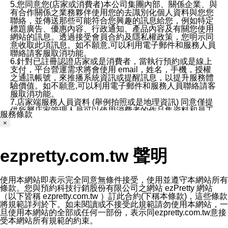
5.您同意您(店家或消費者)本公司集團內部、關係企業、與
有合作關係之業務夥伴使用您的去識別化個人資料與您您
聯絡，並傳送那些可能符合您興趣的訊息給您，例如特定
標題廣告、優惠內容、行政通知、產品內容及有關您使用
網站的訊息。透過接受會員合約及隱私權政策，您明示同
意收取此項訊息。如不願意,可以利用電子郵件和服務人員
聯絡請客服取消功能。
6.針對已註冊認證店家或是消費者，當執行預約或是線上
支付，平台營運需求將會使用 email，姓名，手機，授權
之通訊帳號，來推播系統資訊或提醒訊息，以提升服務體
驗價值。如不願意,可以利用電子郵件和服務人員聯絡請客
服取消功能。
7.店家端服務人員資料 (舉例拍照或是地理資訊) 同意僅提
供所屬店家管理人員可以使用消費者的作品集資料和員工
服務條款
打卡個人圖像行為。本公司及ezPretty平台不會做任何使
×
用。
三、本公司對您個人資料的揭露
1.基於現有服務平台的監管環境，預約科技保證不會揭露
ezpretty.com.tw 聲明
任何店家的營運資訊，且預約科技和店家均不能洩露消費
者的個人資料。然而，在某些情況下，本公司可能會因受
政府要求或法律規定，而被迫向政府或第三方提供資料。
第三方也可能非法地攔截或存取傳輸的私人通訊，或會員
使用本網站即表示完全同意無條件接受，使用並遵守本網站所有
可能濫用或誤用從本公司網站獲得的您的資料。因此，儘
條款。您與預約科技行銷股份有限公司之網站 ezPretty 網站
管本公司使用企業標準的保護措施來保護您的隱私，本公
（以下皆稱 ezpretty.com.tw ）訂此合約(下稱本條款)，這些條款
司並未承諾您的個人識別資料或私人通訊將永遠保密。
將規範詳列於下。如未閱讀或不接受此規範請勿使用本網站，一
2.根據本公司的政策，本公司不會將涉及您的個人識別資
旦使用本網站的全部或任何一部份，表示同ezpretty.com.tw意接
料出租或出售給第三方。
受本網站所有規範的約束。
3. 本公司、所屬集團、關係企業或與其合作行銷之第三方