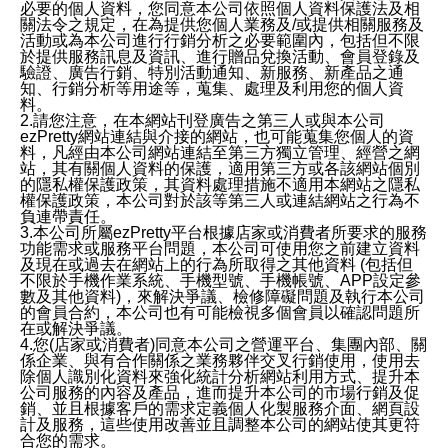
必要的個人資料，您同意本公司依照個人資料保護法及相
關法令之規定，在為提供您個人業務及/或提供相關服務及
活動或為本公司進行行銷分析之必要範圍內，包括但不限
於提供服務訊息及資訊、進行贈品兌換活動、會員登錄及
驗證、廣告行銷、特別活動通知、新服務、新產品之通
知、行銷分析等用途等，蒐集、處理及利用您的個人資
料。
2.請您注意，在本網站刊登廣告之第三人或與本公司
ezPretty網站連結與介接的網站，也可能蒐集您個人的資
料，凡經由本公司網站連結至第三方獨立管理、經營之網
站，其有關個人資料的保護，適用第三方或各該網站個別
的隱私權保護政策，其資料處理措施不適用本網站之隱私
權保護政策，本公司對於該等第三人或連結網站之行為不
負連帶責任。
3.本公司所屬ezPretty平台根據店家或消費者所要求的服務
功能需求或服務平台問題，本公司可使用您之前建立資料
及現在或過去在網站上的行為所取得之其他資料 (包括但
不限於手機作業系統、手機型號、手機帳號、APP設定參
數及其他資料)，來解決爭議、檢修障礙問題及執行本公司
的會員合約，本公司也有可能檢視多個會員以確認問題所
在或解決爭議。
4.您(店家或消費者)同意本公司之營運平台、集團內部、關
係企業、與有合作關係之業務夥伴交叉行銷使用，使用去
除個人識別化資料來強化統計分析網站利用方式、提升本
公司服務的內容及產品，進而提升本公司的市場行銷及促
銷、並且根據客戶的需求定義個人化製服務介面、網頁設
計及服務，這些使用改善並且調整本公司的網站使其更符
合您的需求。