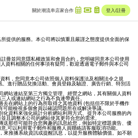
關於潮流串
店家合作
登入/註冊
域名及次級網域名所提供的服務。本公司將以慎重且嚴謹之態度提供全面的保
過註冊並同意隱私權政策和會員合約，您明確同意本公司使用
與個人資料相關的任何事項有疑問，歡迎透過電子郵件與本公司
人資料，您同意本公司依照個人資料保護法及相關法令之規
訊、進行贈品兌換活動、會員登錄及驗證、廣告行銷、特別活
本公司網站連結至第三方獨立管理、經營之網站，其有關個人資料
第三人或連結網站之行為不負連帶責任。
或過去在網站上的行為所取得之其他資料 (包括但不限於手機作
也有可能檢視多個會員以確認問題所在或解決爭議。
識別化資料來強化統計分析網站利用方式、提升本公司服務的內
善並且調整本公司的網站使其更符合您的需求。
並傳送那些可能符合您興趣的訊息給您，例如特定標題廣告、優
意,可以利用電子郵件和服務人員聯絡請客服取消功能。
帳號，來推播系統資訊或提醒訊息，以提升服務體驗價值。如不願