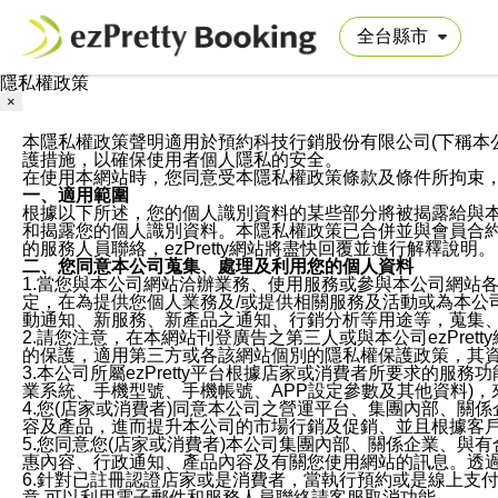
隱私權政策
×
本隱私權政策聲明適用於預約科技行銷股份有限公司(下稱本公司)於ezP
護措施，以確保使用者個人隱私的安全。
在使用本網站時，您同意受本隱私權政策條款及條件所拘束
一、適用範圍
根據以下所述，您的個人識別資料的某些部分將被揭露給與
和揭露您的個人識別資料。本隱私權政策已合併並與會員合約的
的服務人員聯絡，ezPretty網站將盡快回覆並進行解釋說明。
二、您同意本公司蒐集、處理及利用您的個人資料
1.當您與本公司網站洽辦業務、使用服務或參與本公司網站
定，在為提供您個人業務及/或提供相關服務及活動或為本
動通知、新服務、新產品之通知、行銷分析等用途等，蒐集
2.請您注意，在本網站刊登廣告之第三人或與本公司ezPr
的保護，適用第三方或各該網站個別的隱私權保護政策，其
3.本公司所屬ezPretty平台根據店家或消費者所要求的
業系統、手機型號、手機帳號、APP設定參數及其他資料)
4.您(店家或消費者)同意本公司之營運平台、集團內部、
容及產品，進而提升本公司的市場行銷及促銷、並且根據客
5.您同意您(店家或消費者)本公司集團內部、關係企業、
惠內容、行政通知、產品內容及有關您使用網站的訊息。透過
6.針對已註冊認證店家或是消費者，當執行預約或是線上支付
意,可以利用電子郵件和服務人員聯絡請客服取消功能。