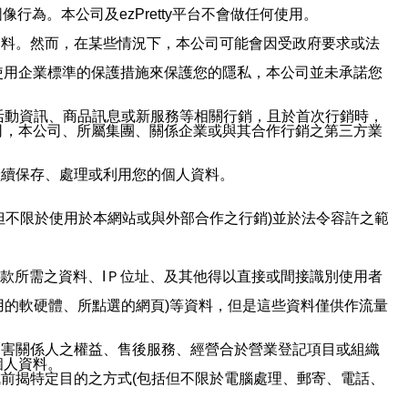
行為。本公司及ezPretty平台不會做任何使用。
資料。然而，在某些情況下，本公司可能會因受政府要求或法
使用企業標準的保護措施來保護您的隱私，本公司並未承諾您
活動資訊、商品訊息或新服務等相關行銷，且於首次行銷時，
司，本公司、所屬集團、關係企業或與其合作行銷之第三方業
繼續保存、處理或利用您的個人資料。
但不限於使用於本網站或與外部合作之行銷)並於法令容許之範
或付款所需之資料、IＰ位址、及其他得以直接或間接識別使用者
用的軟硬體、所點選的網頁)等資料，但是這些資料僅供作流量
利害關係人之權益、售後服務、經營合於營業登記項目或組織
個人資料。
前揭特定目的之方式(包括但不限於電腦處理、郵寄、電話、