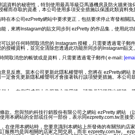
您個人辨認資料的秘密性，特別使用最高等級亞馬遜機房及防火牆來
失及未經授權而存取的資產，本公司使用多項安全措施以保護此類資料
在本公司ezPretty網站中要求更正，包括要求停止寄發相關
步功能，來將Instagram的貼文同步到 ezPretty 的作品集，使
步功能，您可以於任何時間取消您的 Instagram 授權，只需要
授權資料，並完全清除您透過此功能所同步的Instagram貼文
時間取消您的帳號或是資料，只需要透過電子郵件( e-mail:
[emai
應。當本公司更新此隱私權聲明，您將在 ezPretty網站 首頁
定會先更新隱私權聲明才會接著執行該項變更措施。本公司鼓勵您定
任何人。在您完成個人化服務之使用後，請務必記得登出帳號。
區。
並傳送或宣傳本網站各項服務之資料或電子郵件供您參考。您能
預約科技行銷股份有限公司之網站 ezPretty 網站 （以下皆稱 
網站的全部或任何一部份，表示同ezpretty.com.tw意
入本公司/本服務好友，您仍可接收到通知型訊息。
限，以廣告或其他目的的訊息皆不會被傳送。滿足以下三個條件
的資訊均無誤，在使用本網站時，您要意識到本網站上所發佈的有關預
號碼比對相符。
相關的店家之間交易，而非 ezpretty.com.tw。 ezpr
息。