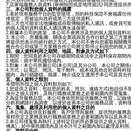
7.店家端服務人員資料 (舉例拍照或是地理資訊) 同意僅提
三、本公司對您個人資料的揭露
1.基於現有服務平台的監管環境，預約科技保證不會揭露任
律規定，而被迫向政府或第三方提供資料。
第三方也可能非法地攔截或存取傳輸的私人通訊，或會員可
的個人識別資料或私人通訊將永遠保密。
2.根據本公司的政策，本公司不會將涉及您的個人識別資料
3. 本公司、所屬集團、關係企業或與其合作行銷之第三方
將提供您表示拒絕行銷之方式，本公司不會向您索取相關費
務合作公司或第三方業務合作公司將立即停止利用您的個人
四、個人資料利用之期間、地區、對象及方式如下
1.期間：您同意於本公司存續期間或依法令之資料保存期間
2.地區：就中華民國領域內。
3.對象：本公司所屬公司(本公司)及其分公司、本公司之關
4.方式：以電話、簡訊、電子郵件、紙本或其他合於當時科
圍內，為行銷建檔、揭露、轉介或交互運用予本公司及其合
五、個人資料之類別
本聲明所指之個人資料類別如下:
1.您提供之資料，包括您的姓名、性別、連絡方式(包括但不
身分之個人資料，及執行職務或業務之必要範圍內所需蒐集
2.為提升服務品質，本公司會依照所提供服務之性質，記錄
分析和網路行為調查，以便於改善本公司的服務品質，資料
六、蒐集、處理及利用您的個人資料之目的
1.本公司為提供良好服務、客戶管理與服務、提供預約服務
章程所定之業務及執行職務或業務之必要範圍內等以及為本
2.本公司僅蒐集為執行上述特定目的所必要提供之個人資料
傳真)，於中華民國境內及法令許可之範圍內加以處理及利用
七、資料安全性