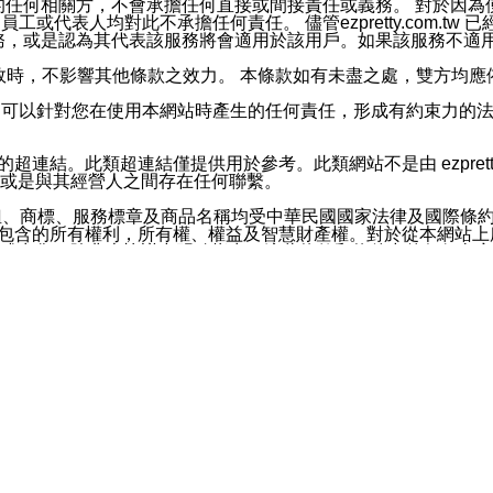
屬於買賣行為的任何相關方，不會承擔任何直接或間接責任或義務。 
人員、員工或代表人均對此不承擔任何責任。 儘管ezpretty.co
薦的服務，或是認為其代表該服務將會適用於該用戶。如果該服務不適用於您，
有一部無效時，不影響其他條款之效力。 本條款如有未盡之處，雙方
的合法年齡。可以針對您在使用本網站時產生的任何責任，形成有約束
官方帳號或認證官方帳號的通知型訊息。
網站的超連結。此類超連結僅提供用於參考。此類網站不是由 ezpret
或是與其經營人之間存在任何聯繫。
鈕、商標、服務標章及商品名稱均受中華民國國家法律及國際條
這些素材中所包含的所有權利，所有權、權益及智慧財產權。對於從本
或出售。除非本協議中明確指出，這些條款和條件中的任何內容
或任何協力廠商的業主權益中規定的任何權利的推斷結果。 如有任何人
其分公司、所屬機構、管理人員、代理人及其他合作夥伴和員工遭受的
構、管理人員、代理人及其他合作夥伴和員工不受損失。
依賴本網站上所提供的資訊、產品、服務或素材或通過使用本網
etty.com.tw提供電信及網路服務的提供商不會因您使用或不能使
etty.com.tw 不聲明、保證或承諾本網站或支持該網站的
影響本網站任何部分正常運行，且超出ezpretty.com.t
com.tw 不承擔任何責任。 在適用法律許可的最大範圍內，所
諾，其中包括但不僅限於其精確性、完整性或適銷性、品質或適用於特
些條款或是這些條款相關的權利。這些條款中使用的標題僅為了
款之內容及本網站上內容而不另行通知，同時，不對您、其他任何用戶