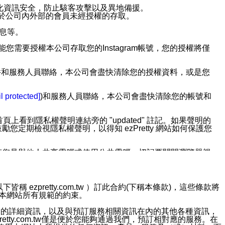
強化資訊安全，防止駭客攻擊以及異地備援。
免於公司內外部的會員未經授權的存取。
訊息等。
用此功能您需要授權本公司存取您的Instagram帳號，您的授權將僅
透過電子郵件和服務人員聯絡，本公司會盡快清除您的授權資料，或是您
。
l protected]
)和服務人員聯絡，本公司會盡快清除您的帳號和
上看到隱私權聲明連結旁的 "updated" 註記。如果聲明的
期檢視隱私權聲明，以得知 ezPretty 網站如何保護您
若您是與他人共享電腦或使用公共電腦，切記要關閉瀏覽器視
依照該資料或電子郵件所指示之方法、說明或功能連結，隨時
ezpretty.com.tw ）訂此合約(下稱本條款)，這些條款將
接受本網站所有規範的約束。
者，將可收到通知型訊息。
約店家的詳細資訊，以及與預訂服務相關資訊在內的其他各種資訊，
etty.com.tw僅是便於您能夠通過我們，預訂相對應的服務。在