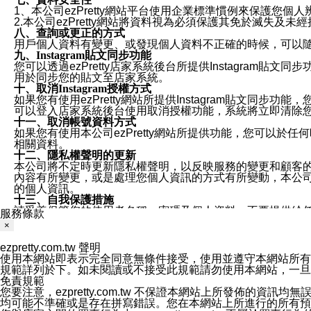
1、本公司ezPretty網站平台使用企業標準慣例來保護
2.本公司ezPretty網站將資料視為必須保護其免於滅
八、查詢或更正的方式
用戶個人資料有變更、或發現個人資料不正確的時候，可以隨時
九、Instagram貼文同步功能
您可以透過ezPretty店家系統後台所提供Instagram貼文同
用於同步您的貼文至店家系統。
十、取消Instagram授權方式
如果您有使用ezPretty網站所提供Instagram貼文同
可以登入店家系統後台使用取消授權功能，系統將立即清除您的
十一、取消帳號資料方式
如果您有使用本公司ezPretty網站所提供功能，您可以於任何
相關資料。
十二、隱私權聲明的更新
本公司將不定時更新隱私權聲明，以反映服務的變更和顧客的意見反
內容有所變更，或是處理您個人資訊的方式有所變動，本公司一
的個人資訊。
十三、自我保護措施
請妥善保管您的使用者名稱、密碼及個人資料，不要提供給
服務條款
窗，以防止他人讀取您的個人資料、信件或進入所機關管理
×
十四、傳送宣傳本站資訊或電子郵件之政策
您同意本公司網站，透過您所提供的郵件地址與您取得聯絡
ezpretty.com.tw 聲明
停止接收這些資料或電子郵件。
使用本網站即表示完全同意無條件接受，使用並遵守本網站所有條款。您與
十五、訊息通知
規範詳列於下。如未閱讀或不接受此規範請勿使用本網站，一旦使用本
本公司/本服務將以通知型訊息傳送重要訊息給您。即使未加
免責規範
本公司/本服務傳送之通知型訊息以對您有效且重要的訊息為
您要注意，ezpretty.com.tw 不保證本網站上所發佈
1.LINE 帳號設定的電話號碼與本公司/本服務所傳來的電話
均可能不準確或是存在拼寫錯誤。您在本網站上所進行的所有預訂服務均是與
2.該 LINE 帳號已在 LINE APP 設定中，同意接收通知型訊