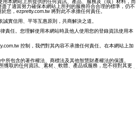
對於因為使用本網站上所提供的任何資訊、產品、服務及（或）材料，而
m.tw 已經盡了適當努力確保本網站上所列的服務符合合理的標準，仍不
ezpretty.com.tw 將對此不承擔任何責任。
均應依誠實信用、平等互惠原則，共商解決之道。
力的法律責任。您理解使用本網站時及他人使用您的登錄資訊使用本
ty.com.tw 控制，我們對其內容不承擔任何責任。在本網站上加
約中所包含的著作權法、商標法及其他智慧財產權法的保護。
網站上所獲取的任何資訊、素材、軟體、產品或服務，您不得對其更
不應被解釋為任何暗示或其他任何許可，或任何著作權法、商標
違反此規定，我們將追究其法律責任。
任何損失、責任及協力廠商的任何索賠或要求（包括律師費），將由
站而獲取到的資訊，而導致您遭受的任何風險或損失，將由您自
用本網站而造成的任何損失負責，同時，您會在此放棄有關此損失的所有及
伺服器不會發生缺陷，其中包括但不僅限於病毒或其他有害元素。對於
w 控制範圍的任何病毒感染、BUG、篡改、技術故障、錯誤、遺
有明示、暗示或法定及其他聲明、保證和條款均予以最大限度的排除，
定目的等。 ezpretty.com.tw 不能持續或在某階段
方便目的，其不應影響這些條款的範圍或意義，或是產生其他的
或任何協力廠商承擔任何責任。 在每次訪問網站時，您應檢查一下這