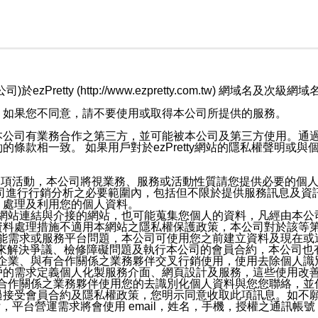
retty (http://www.ezpretty.com.tw) 網
，如果您不同意，請不要使用或取得本公司所提供的服務。
本公司有業務合作之第三方，並可能被本公司及第三方使用。通
條款相一致。 如果用戶對於ezPretty網站的隱私權聲明或
各項活動，本公司將視業務、服務或活動性質請您提供必要的個
公司進行行銷分析之必要範圍內，包括但不限於提供服務訊息及資
、處理及利用您的個人資料。
etty網站連結與介接的網站，也可能蒐集您個人的資料，凡經由
資料處理措施不適用本網站之隱私權保護政策，本公司對於該等
服務功能需求或服務平台問題，本公司可使用您之前建立資料及現在
，來解決爭議、檢修障礙問題及執行本公司的會員合約，本公司
關係企業、與有合作關係之業務夥伴交叉行銷使用，使用去除個人
戶的需求定義個人化製服務介面、網頁設計及服務，這些使用改
與有合作關係之業務夥伴使用您的去識別化個人資料與您您聯絡，
接受會員合約及隱私權政策，您明示同意收取此項訊息。如不願
，平台營運需求將會使用 email，姓名，手機，授權之通訊