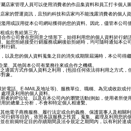
供所屬店家管理人員可以使用消費者的作品集資料和員工打卡個人圖像
何店家的營運資訊，且預約科技和店家均不能洩露消費者的個人
能濫用或誤用從本公司網站獲得的您的資料。因此，儘管本公司
出租或出售給第三方。
業務合作公司會在您同意之情形下，始得利用您的個人資料於行銷
用。如您拒絕接受行銷服務或嗣後欲拒絕時，均可隨時通知本公
資料行銷。
內，以及您的個人資料蒐集之目的消失或期限屆滿時，本公司得
係企業、其他與本公司有業務往來或合作之機構。
技之適當方式作個人資料之利用，(包括任何依法得利用之方式，
作對象。
限於電話、E-MAIL及地址等)、服務單位、職稱、為完成收款
、處理及利用的個人資料。
使用者的IP位址、以及在本公司內的瀏覽活動(例如，使用者所使
僅用於總量上分析，不會和特定個人相連繫。
及其他電子商務服務、履行法定或合約義務、保護當事人及相關
公司行銷等目的，依照各該服務之性質，蒐集、處理及利用您的
，並在前揭特定目的存續期間及法令規定之期間內，以有利於達成
。