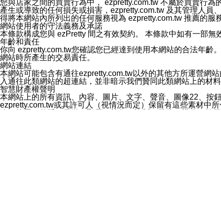
您與店家之間的買賣行為中， ezpretty.com.tw 不
3.LINE 帳號未封鎖傳送訊息之 LINE 官方帳號。
產生或導致的任何損失或損害，ezpretty.com.tw 及其管理
欲變更通知型訊息的設定，操作如下：
得將本網站內所列出的任何服務視為 ezpretty.com.tw 推
1.點選「主頁」＞「設定」
網站使用者的守法義務及承諾
2.點選「隱私設定」
本條款構成您與 ezPretty 間之有效契約。 本條款中如
3.點選「提供使用資料」
年齡和責任
4.點選「LINE通知型訊息」
你向 ezpretty.com.tw您確認您已經達到使用本網站
5.開關「接收LINE通知型訊息」
網站時所產生的交易責任。
❗️關閉「接收通知型訊息」後，將不會接收到來自任何企業
網站連結
本網站可能包含有通往ezpretty.com.tw以外的其他方所運營
入通往此類網站的超連結，並非暗示我們贊同此類網站上的材料
智慧財產權聲明
本網站上的所有資訊、內容、圖片、文字、聲音、圖像22、按
ezpretty.com.tw或其許可人（視情況而定）保留有
改、拷貝、傳播、發送、顯示、執行、複製、發佈、模仿、轉發
法或其他智慧財產權或 ezpretty.com.tw、其許可人
賠償
您同意因您使用本網站，而導致 ezpretty.com.tw、
您承擔賠償並保證 ezpretty.com.tw、其分公司、所屬機
免責聲明
您對本網站的所有使用均由您自擔風險。 因下載使用、參考或
己承擔全部責任。您同意 ezpretty.com.tw 及向ezpr
全部的索賠權利，無論是基於合約、侵權行為或其他依據。 ezpr
那些可損害或影響本網站管理、安全性、公正性和完整性，或是損害或
漏、中斷、刪除、缺陷、延遲或任何事件或事故，ezpretty.
其中包括但不僅限於有關本網站上服務、資訊及（或）聲明的保證或承
時間內對任一條款或多條條款的強制實施，不得將此視為放棄這
法律效應。 ezpretty.com.tw有權隨時變更本使用條