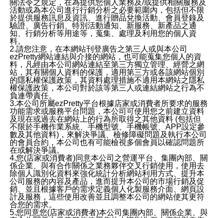
關法令之規定，在為提供您個人業務及/或提供相關服務及
活動或為本公司進行行銷分析之必要範圍內，包括但不限
於提供服務訊息及資訊、進行贈品兌換活動、會員登錄及
驗證、廣告行銷、特別活動通知、新服務、新產品之通
知、行銷分析等用途等，蒐集、處理及利用您的個人資
料。
2.請您注意，在本網站刊登廣告之第三人或與本公司
ezPretty網站連結與介接的網站，也可能蒐集您個人的資
料，凡經由本公司網站連結至第三方獨立管理、經營之網
站，其有關個人資料的保護，適用第三方或各該網站個別
的隱私權保護政策，其資料處理措施不適用本網站之隱私
權保護政策，本公司對於該等第三人或連結網站之行為不
負連帶責任。
3.本公司所屬ezPretty平台根據店家或消費者所要求的服務
功能需求或服務平台問題，本公司可使用您之前建立資料
及現在或過去在網站上的行為所取得之其他資料 (包括但
不限於手機作業系統、手機型號、手機帳號、APP設定參
數及其他資料)，來解決爭議、檢修障礙問題及執行本公司
的會員合約，本公司也有可能檢視多個會員以確認問題所
在或解決爭議。
4.您(店家或消費者)同意本公司之營運平台、集團內部、關
係企業、與有合作關係之業務夥伴交叉行銷使用，使用去
除個人識別化資料來強化統計分析網站利用方式、提升本
公司服務的內容及產品，進而提升本公司的市場行銷及促
銷、並且根據客戶的需求定義個人化製服務介面、網頁設
計及服務，這些使用改善並且調整本公司的網站使其更符
合您的需求。
5.您同意您(店家或消費者)本公司集團內部、關係企業、與