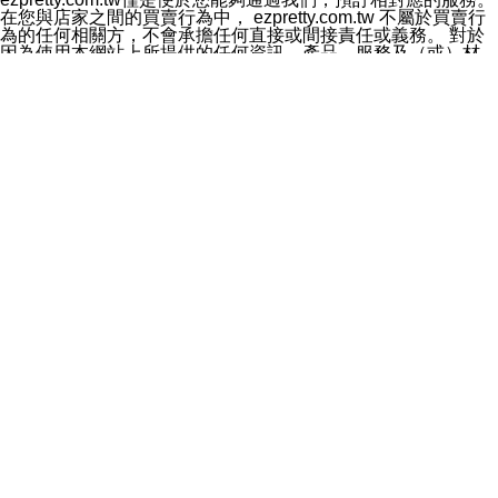
料於行銷活動資訊、商品訊息或新服務等相關行銷，且於
在您與店家之間的買賣行為中， ezpretty.com.tw 不屬於買賣行
首次行銷時，將提供您表示拒絕行銷之方式，本公司不會
為的任何相關方，不會承擔任何直接或間接責任或義務。 對於
向您索取相關費用。如您拒絕接受行銷服務或嗣後欲拒絕
因為使用本網站上所提供的任何資訊、產品、服務及（或）材
時，均可隨時通知本公司，本公司、所屬集團、關係企業
料，而產生或導致的任何損失或損害，ezpretty.com.tw 及其管
或與其合作行銷之第三方業務合作公司或第三方業務合作
理人員、員工或代表人均對此不承擔任何責任。 儘管
公司將立即停止利用您的個人資料行銷。
ezpretty.com.tw 已經盡了適當努力確保本網站上所列的服務符
四、個人資料利用之期間、地區、對象及方式如下
合合理的標準，仍不得將本網站內所列出的任何服務視為
1.期間：您同意於本公司存續期間或依法令之資料保存期
ezpretty.com.tw 推薦的服務，或是認為其代表該服務將會適用
間內，以及您的個人資料蒐集之目的消失或期限屆滿時，
於該用戶。如果該服務不適用於您，ezpretty.com.tw 將對此不
本公司得繼續保存、處理或利用您的個人資料。
承擔任何責任。
2.地區：就中華民國領域內。
網站使用者的守法義務及承諾
3.對象：本公司所屬公司(本公司)及其分公司、本公司之關
本條款構成您與 ezPretty 間之有效契約。 本條款中如有一部無
係企業、其他與本公司有業務往來或合作之機構。
效時，不影響其他條款之效力。 本條款如有未盡之處，雙方均
4.方式：以電話、簡訊、電子郵件、紙本或其他合於當時
應依誠實信用、平等互惠原則，共商解決之道。
科技之適當方式作個人資料之利用，(包括任何依法得利用
年齡和責任
之方式，但不限於使用於本網站或與外部合作之行銷)並於
你向 ezpretty.com.tw您確認您已經達到使用本網站的合法年
法令容許之範圍內，為行銷建檔、揭露、轉介或交互運用
齡。可以針對您在使用本網站時產生的任何責任，形成有約束力
予本公司及其合作對象。
的法律責任。您理解使用本網站時及他人使用您的登錄資訊使用
五、個人資料之類別
本網站時所產生的交易責任。
本聲明所指之個人資料類別如下:
網站連結
1.您提供之資料，包括您的姓名、性別、連絡方式(包括但
本網站可能包含有通往ezpretty.com.tw以外的其他方所運營網站
不限於電話、E-MAIL及地址等)、服務單位、職稱、為完
的超連結。此類超連結僅提供用於參考。此類網站不是由
成收款或付款所需之資料、IＰ位址、及其他得以直接或間
ezpretty.com.tw 控制，我們對其內容不承擔任何責任。在本網
接識別使用者身分之個人資料，及執行職務或業務之必要
站上加入通往此類網站的超連結，並非暗示我們贊同此類網站上
範圍內所需蒐集、處理及利用的個人資料。
的材料或是與其經營人之間存在任何聯繫。
2.為提升服務品質，本公司會依照所提供服務之性質，記
智慧財產權聲明
錄使用者的IP位址、以及在本公司內的瀏覽活動(例如，使
本網站上的所有資訊、內容、圖片、文字、聲音、圖像22、按
用者所使用的軟硬體、所點選的網頁)等資料，但是這些資
鈕、商標、服務標章及商品名稱均受中華民國國家法律及國際條