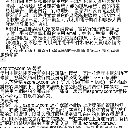
有合作關係之業務夥伴使用您的去識別化個人資料與您您
聯絡，並傳送那些可能符合您興趣的訊息給您，例如特定
標題廣告、優惠內容、行政通知、產品內容及有關您使用
網站的訊息。透過接受會員合約及隱私權政策，您明示同
意收取此項訊息。如不願意,可以利用電子郵件和服務人員
聯絡請客服取消功能。
6.針對已註冊認證店家或是消費者，當執行預約或是線上
支付，平台營運需求將會使用 email，姓名，手機，授權
之通訊帳號，來推播系統資訊或提醒訊息，以提升服務體
驗價值。如不願意,可以利用電子郵件和服務人員聯絡請客
服取消功能。
7.店家端服務人員資料 (舉例拍照或是地理資訊) 同意僅提
服務條款
供所屬店家管理人員可以使用消費者的作品集資料和員工
×
打卡個人圖像行為。本公司及ezPretty平台不會做任何使
用。
ezpretty.com.tw 聲明
三、本公司對您個人資料的揭露
使用本網站即表示完全同意無條件接受，使用並遵守本網站所有
1.基於現有服務平台的監管環境，預約科技保證不會揭露
條款。您與預約科技行銷股份有限公司之網站 ezPretty 網站
任何店家的營運資訊，且預約科技和店家均不能洩露消費
（以下皆稱 ezpretty.com.tw ）訂此合約(下稱本條款)，這些條款
者的個人資料。然而，在某些情況下，本公司可能會因受
將規範詳列於下。如未閱讀或不接受此規範請勿使用本網站，一
政府要求或法律規定，而被迫向政府或第三方提供資料。
旦使用本網站的全部或任何一部份，表示同ezpretty.com.tw意接
第三方也可能非法地攔截或存取傳輸的私人通訊，或會員
受本網站所有規範的約束。
可能濫用或誤用從本公司網站獲得的您的資料。因此，儘
免責規範
管本公司使用企業標準的保護措施來保護您的隱私，本公
您要注意，ezpretty.com.tw 不保證本網站上所發佈的資訊均無
司並未承諾您的個人識別資料或私人通訊將永遠保密。
誤，在使用本網站時，您要意識到本網站上所發佈的有關預約店
2.根據本公司的政策，本公司不會將涉及您的個人識別資
家的詳細資訊，以及與預訂服務相關資訊在內的其他各種資訊，
料出租或出售給第三方。
均可能不準確或是存在拼寫錯誤。您在本網站上所進行的所有預
3. 本公司、所屬集團、關係企業或與其合作行銷之第三方
訂服務均是與相關的店家之間交易，而非 ezpretty.com.tw。
業務合作公司會在您同意之情形下，始得利用您的個人資
ezpretty.com.tw僅是便於您能夠通過我們，預訂相對應的服務。