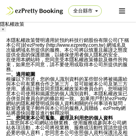
隱私權政策
×
本隱私權政策聲明適用於預約科技行銷股份有限公司(下稱
本公司)於ezPretty (http://www.ezpretty.com.tw) 網域名及
次級網域名所提供的服務。本公司將以慎重且嚴謹之態度
提供全面的保護措施，以確保使用者個人隱私的安全。
在使用本網站時，您同意受本隱私權政策條款及條件所拘
束，如果您不同意，請不要使用或取得本公司所提供的服
務。
一、適用範圍
根據以下所述，您的個人識別資料的某些部分將被揭露給
與本公司有業務合作之第三方，並可能被本公司及第三方
使用。通過註冊並同意隱私權政策和會員合約，您明確同
意本公司使用和揭露您的個人識別資料。本隱私權政策已
合併並與會員合約的條款相一致。 如果用戶對於ezPretty
網站的隱私權聲明或與個人資料相關的任何事項有疑問，
歡迎透過電子郵件與本公司的服務人員聯絡，ezPretty網
站將盡快回覆並進行解釋說明。
二、您同意本公司蒐集、處理及利用您的個人資料
1.當您與本公司網站洽辦業務、使用服務或參與本公司網
站各項活動，本公司將視業務、服務或活動性質請您提供
必要的個人資料，您同意本公司依照個人資料保護法及相