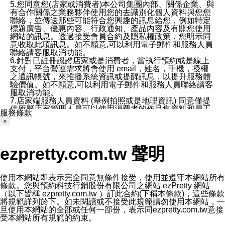
5.您同意您(店家或消費者)本公司集團內部、關係企業、與
有合作關係之業務夥伴使用您的去識別化個人資料與您您
聯絡，並傳送那些可能符合您興趣的訊息給您，例如特定
標題廣告、優惠內容、行政通知、產品內容及有關您使用
網站的訊息。透過接受會員合約及隱私權政策，您明示同
意收取此項訊息。如不願意,可以利用電子郵件和服務人員
聯絡請客服取消功能。
6.針對已註冊認證店家或是消費者，當執行預約或是線上
支付，平台營運需求將會使用 email，姓名，手機，授權
之通訊帳號，來推播系統資訊或提醒訊息，以提升服務體
驗價值。如不願意,可以利用電子郵件和服務人員聯絡請客
服取消功能。
7.店家端服務人員資料 (舉例拍照或是地理資訊) 同意僅提
供所屬店家管理人員可以使用消費者的作品集資料和員工
服務條款
打卡個人圖像行為。本公司及ezPretty平台不會做任何使
×
用。
三、本公司對您個人資料的揭露
1.基於現有服務平台的監管環境，預約科技保證不會揭露
ezpretty.com.tw 聲明
任何店家的營運資訊，且預約科技和店家均不能洩露消費
者的個人資料。然而，在某些情況下，本公司可能會因受
政府要求或法律規定，而被迫向政府或第三方提供資料。
第三方也可能非法地攔截或存取傳輸的私人通訊，或會員
使用本網站即表示完全同意無條件接受，使用並遵守本網站所有
可能濫用或誤用從本公司網站獲得的您的資料。因此，儘
條款。您與預約科技行銷股份有限公司之網站 ezPretty 網站
管本公司使用企業標準的保護措施來保護您的隱私，本公
（以下皆稱 ezpretty.com.tw ）訂此合約(下稱本條款)，這些條款
司並未承諾您的個人識別資料或私人通訊將永遠保密。
將規範詳列於下。如未閱讀或不接受此規範請勿使用本網站，一
2.根據本公司的政策，本公司不會將涉及您的個人識別資
旦使用本網站的全部或任何一部份，表示同ezpretty.com.tw意接
料出租或出售給第三方。
受本網站所有規範的約束。
3. 本公司、所屬集團、關係企業或與其合作行銷之第三方