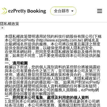
隱私權政策
×
本隱私權政策聲明適用於預約科技行銷股份有限公司(下稱
本公司)於ezPretty (http://www.ezpretty.com.tw) 網域名及
次級網域名所提供的服務。本公司將以慎重且嚴謹之態度
提供全面的保護措施，以確保使用者個人隱私的安全。
在使用本網站時，您同意受本隱私權政策條款及條件所拘
束，如果您不同意，請不要使用或取得本公司所提供的服
務。
一、適用範圍
根據以下所述，您的個人識別資料的某些部分將被揭露給
與本公司有業務合作之第三方，並可能被本公司及第三方
使用。通過註冊並同意隱私權政策和會員合約，您明確同
意本公司使用和揭露您的個人識別資料。本隱私權政策已
合併並與會員合約的條款相一致。 如果用戶對於ezPretty
網站的隱私權聲明或與個人資料相關的任何事項有疑問，
歡迎透過電子郵件與本公司的服務人員聯絡，ezPretty網
站將盡快回覆並進行解釋說明。
二、您同意本公司蒐集、處理及利用您的個人資料
1.當您與本公司網站洽辦業務、使用服務或參與本公司網
站各項活動，本公司將視業務、服務或活動性質請您提供