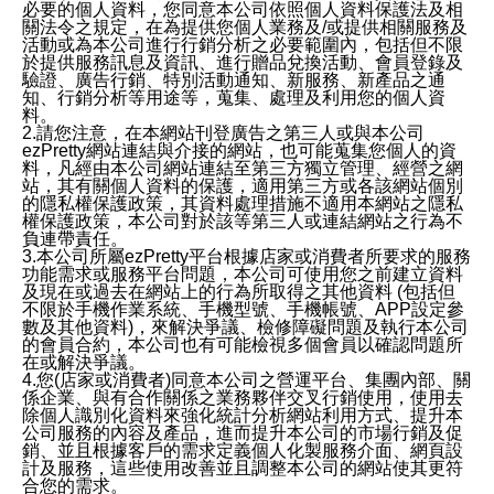
必要的個人資料，您同意本公司依照個人資料保護法及相
關法令之規定，在為提供您個人業務及/或提供相關服務及
活動或為本公司進行行銷分析之必要範圍內，包括但不限
於提供服務訊息及資訊、進行贈品兌換活動、會員登錄及
驗證、廣告行銷、特別活動通知、新服務、新產品之通
知、行銷分析等用途等，蒐集、處理及利用您的個人資
料。
2.請您注意，在本網站刊登廣告之第三人或與本公司
ezPretty網站連結與介接的網站，也可能蒐集您個人的資
料，凡經由本公司網站連結至第三方獨立管理、經營之網
站，其有關個人資料的保護，適用第三方或各該網站個別
的隱私權保護政策，其資料處理措施不適用本網站之隱私
權保護政策，本公司對於該等第三人或連結網站之行為不
負連帶責任。
3.本公司所屬ezPretty平台根據店家或消費者所要求的服務
功能需求或服務平台問題，本公司可使用您之前建立資料
及現在或過去在網站上的行為所取得之其他資料 (包括但
不限於手機作業系統、手機型號、手機帳號、APP設定參
數及其他資料)，來解決爭議、檢修障礙問題及執行本公司
的會員合約，本公司也有可能檢視多個會員以確認問題所
在或解決爭議。
4.您(店家或消費者)同意本公司之營運平台、集團內部、關
係企業、與有合作關係之業務夥伴交叉行銷使用，使用去
除個人識別化資料來強化統計分析網站利用方式、提升本
公司服務的內容及產品，進而提升本公司的市場行銷及促
銷、並且根據客戶的需求定義個人化製服務介面、網頁設
計及服務，這些使用改善並且調整本公司的網站使其更符
合您的需求。