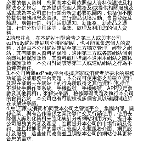
必要的個人資料，您同意本公司依照個人資料保護法及相
關法令之規定，在為提供您個人業務及/或提供相關服務及
活動或為本公司進行行銷分析之必要範圍內，包括但不限
於提供服務訊息及資訊、進行贈品兌換活動、會員登錄及
驗證、廣告行銷、特別活動通知、新服務、新產品之通
知、行銷分析等用途等，蒐集、處理及利用您的個人資
料。
2.請您注意，在本網站刊登廣告之第三人或與本公司
ezPretty網站連結與介接的網站，也可能蒐集您個人的資
料，凡經由本公司網站連結至第三方獨立管理、經營之網
站，其有關個人資料的保護，適用第三方或各該網站個別
的隱私權保護政策，其資料處理措施不適用本網站之隱私
權保護政策，本公司對於該等第三人或連結網站之行為不
負連帶責任。
3.本公司所屬ezPretty平台根據店家或消費者所要求的服務
功能需求或服務平台問題，本公司可使用您之前建立資料
及現在或過去在網站上的行為所取得之其他資料 (包括但
不限於手機作業系統、手機型號、手機帳號、APP設定參
數及其他資料)，來解決爭議、檢修障礙問題及執行本公司
的會員合約，本公司也有可能檢視多個會員以確認問題所
在或解決爭議。
4.您(店家或消費者)同意本公司之營運平台、集團內部、關
係企業、與有合作關係之業務夥伴交叉行銷使用，使用去
除個人識別化資料來強化統計分析網站利用方式、提升本
公司服務的內容及產品，進而提升本公司的市場行銷及促
銷、並且根據客戶的需求定義個人化製服務介面、網頁設
計及服務，這些使用改善並且調整本公司的網站使其更符
合您的需求。