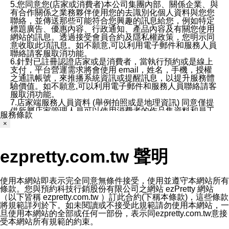
5.您同意您(店家或消費者)本公司集團內部、關係企業、與
有合作關係之業務夥伴使用您的去識別化個人資料與您您
聯絡，並傳送那些可能符合您興趣的訊息給您，例如特定
標題廣告、優惠內容、行政通知、產品內容及有關您使用
網站的訊息。透過接受會員合約及隱私權政策，您明示同
意收取此項訊息。如不願意,可以利用電子郵件和服務人員
聯絡請客服取消功能。
6.針對已註冊認證店家或是消費者，當執行預約或是線上
支付，平台營運需求將會使用 email，姓名，手機，授權
之通訊帳號，來推播系統資訊或提醒訊息，以提升服務體
驗價值。如不願意,可以利用電子郵件和服務人員聯絡請客
服取消功能。
7.店家端服務人員資料 (舉例拍照或是地理資訊) 同意僅提
供所屬店家管理人員可以使用消費者的作品集資料和員工
服務條款
打卡個人圖像行為。本公司及ezPretty平台不會做任何使
×
用。
三、本公司對您個人資料的揭露
1.基於現有服務平台的監管環境，預約科技保證不會揭露
ezpretty.com.tw 聲明
任何店家的營運資訊，且預約科技和店家均不能洩露消費
者的個人資料。然而，在某些情況下，本公司可能會因受
政府要求或法律規定，而被迫向政府或第三方提供資料。
第三方也可能非法地攔截或存取傳輸的私人通訊，或會員
使用本網站即表示完全同意無條件接受，使用並遵守本網站所有
可能濫用或誤用從本公司網站獲得的您的資料。因此，儘
條款。您與預約科技行銷股份有限公司之網站 ezPretty 網站
管本公司使用企業標準的保護措施來保護您的隱私，本公
（以下皆稱 ezpretty.com.tw ）訂此合約(下稱本條款)，這些條款
司並未承諾您的個人識別資料或私人通訊將永遠保密。
將規範詳列於下。如未閱讀或不接受此規範請勿使用本網站，一
2.根據本公司的政策，本公司不會將涉及您的個人識別資
旦使用本網站的全部或任何一部份，表示同ezpretty.com.tw意接
料出租或出售給第三方。
受本網站所有規範的約束。
3. 本公司、所屬集團、關係企業或與其合作行銷之第三方