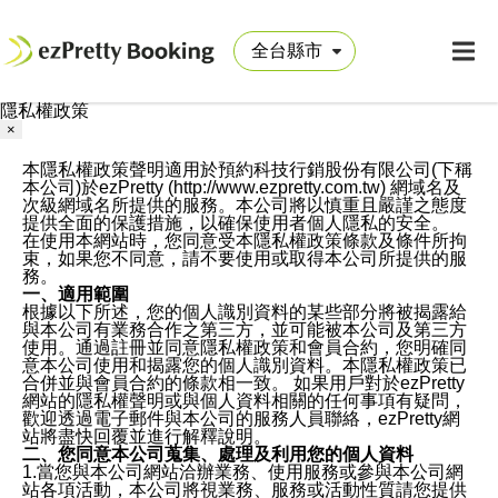
隱私權政策
×
本隱私權政策聲明適用於預約科技行銷股份有限公司(下稱
本公司)於ezPretty (http://www.ezpretty.com.tw) 網域名及
次級網域名所提供的服務。本公司將以慎重且嚴謹之態度
提供全面的保護措施，以確保使用者個人隱私的安全。
在使用本網站時，您同意受本隱私權政策條款及條件所拘
束，如果您不同意，請不要使用或取得本公司所提供的服
務。
一、適用範圍
根據以下所述，您的個人識別資料的某些部分將被揭露給
與本公司有業務合作之第三方，並可能被本公司及第三方
使用。通過註冊並同意隱私權政策和會員合約，您明確同
意本公司使用和揭露您的個人識別資料。本隱私權政策已
合併並與會員合約的條款相一致。 如果用戶對於ezPretty
網站的隱私權聲明或與個人資料相關的任何事項有疑問，
歡迎透過電子郵件與本公司的服務人員聯絡，ezPretty網
站將盡快回覆並進行解釋說明。
二、您同意本公司蒐集、處理及利用您的個人資料
1.當您與本公司網站洽辦業務、使用服務或參與本公司網
站各項活動，本公司將視業務、服務或活動性質請您提供