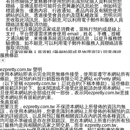
有合作關係之業務夥伴使用您的去識別化個人資料與您您
聯絡，並傳送那些可能符合您興趣的訊息給您，例如特定
標題廣告、優惠內容、行政通知、產品內容及有關您使用
網站的訊息。透過接受會員合約及隱私權政策，您明示同
意收取此項訊息。如不願意,可以利用電子郵件和服務人員
聯絡請客服取消功能。
6.針對已註冊認證店家或是消費者，當執行預約或是線上
支付，平台營運需求將會使用 email，姓名，手機，授權
之通訊帳號，來推播系統資訊或提醒訊息，以提升服務體
驗價值。如不願意,可以利用電子郵件和服務人員聯絡請客
服取消功能。
7.店家端服務人員資料 (舉例拍照或是地理資訊) 同意僅提
服務條款
供所屬店家管理人員可以使用消費者的作品集資料和員工
×
打卡個人圖像行為。本公司及ezPretty平台不會做任何使
用。
ezpretty.com.tw 聲明
三、本公司對您個人資料的揭露
使用本網站即表示完全同意無條件接受，使用並遵守本網站所有
1.基於現有服務平台的監管環境，預約科技保證不會揭露
條款。您與預約科技行銷股份有限公司之網站 ezPretty 網站
任何店家的營運資訊，且預約科技和店家均不能洩露消費
（以下皆稱 ezpretty.com.tw ）訂此合約(下稱本條款)，這些條款
者的個人資料。然而，在某些情況下，本公司可能會因受
將規範詳列於下。如未閱讀或不接受此規範請勿使用本網站，一
政府要求或法律規定，而被迫向政府或第三方提供資料。
旦使用本網站的全部或任何一部份，表示同ezpretty.com.tw意接
第三方也可能非法地攔截或存取傳輸的私人通訊，或會員
受本網站所有規範的約束。
可能濫用或誤用從本公司網站獲得的您的資料。因此，儘
免責規範
管本公司使用企業標準的保護措施來保護您的隱私，本公
您要注意，ezpretty.com.tw 不保證本網站上所發佈的資訊均無
司並未承諾您的個人識別資料或私人通訊將永遠保密。
誤，在使用本網站時，您要意識到本網站上所發佈的有關預約店
2.根據本公司的政策，本公司不會將涉及您的個人識別資
家的詳細資訊，以及與預訂服務相關資訊在內的其他各種資訊，
料出租或出售給第三方。
均可能不準確或是存在拼寫錯誤。您在本網站上所進行的所有預
3. 本公司、所屬集團、關係企業或與其合作行銷之第三方
訂服務均是與相關的店家之間交易，而非 ezpretty.com.tw。
業務合作公司會在您同意之情形下，始得利用您的個人資
ezpretty.com.tw僅是便於您能夠通過我們，預訂相對應的服務。