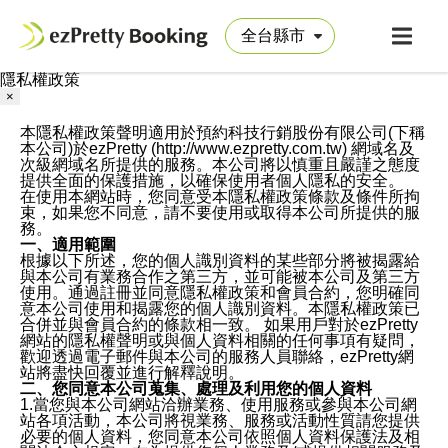
隱私權政策
×
本隱私權政策聲明適用於預約科技行銷股份有限公司(下稱
本公司)於ezPretty (http://www.ezpretty.com.tw) 網域名及
次級網域名所提供的服務。本公司將以慎重且嚴謹之態度
提供全面的保護措施，以確保使用者個人隱私的安全。
在使用本網站時，您同意受本隱私權政策條款及條件所拘
束，如果您不同意，請不要使用或取得本公司所提供的服
務。
一、適用範圍
根據以下所述，您的個人識別資料的某些部分將被揭露給
與本公司有業務合作之第三方，並可能被本公司及第三方
使用。通過註冊並同意隱私權政策和會員合約，您明確同
意本公司使用和揭露您的個人識別資料。本隱私權政策已
合併並與會員合約的條款相一致。 如果用戶對於ezPretty
網站的隱私權聲明或與個人資料相關的任何事項有疑問，
歡迎透過電子郵件與本公司的服務人員聯絡，ezPretty網
站將盡快回覆並進行解釋說明。
二、您同意本公司蒐集、處理及利用您的個人資料
1.當您與本公司網站洽辦業務、使用服務或參與本公司網
站各項活動，本公司將視業務、服務或活動性質請您提供
必要的個人資料，您同意本公司依照個人資料保護法及相