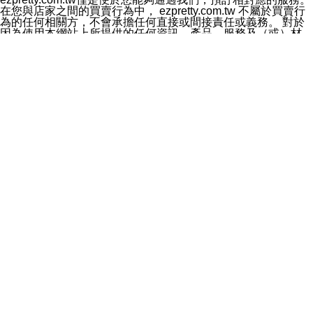
料於行銷活動資訊、商品訊息或新服務等相關行銷，且於
在您與店家之間的買賣行為中， ezpretty.com.tw 不屬於買賣行
首次行銷時，將提供您表示拒絕行銷之方式，本公司不會
為的任何相關方，不會承擔任何直接或間接責任或義務。 對於
向您索取相關費用。如您拒絕接受行銷服務或嗣後欲拒絕
因為使用本網站上所提供的任何資訊、產品、服務及（或）材
時，均可隨時通知本公司，本公司、所屬集團、關係企業
料，而產生或導致的任何損失或損害，ezpretty.com.tw 及其管
或與其合作行銷之第三方業務合作公司或第三方業務合作
理人員、員工或代表人均對此不承擔任何責任。 儘管
公司將立即停止利用您的個人資料行銷。
ezpretty.com.tw 已經盡了適當努力確保本網站上所列的服務符
四、個人資料利用之期間、地區、對象及方式如下
合合理的標準，仍不得將本網站內所列出的任何服務視為
1.期間：您同意於本公司存續期間或依法令之資料保存期
ezpretty.com.tw 推薦的服務，或是認為其代表該服務將會適用
間內，以及您的個人資料蒐集之目的消失或期限屆滿時，
於該用戶。如果該服務不適用於您，ezpretty.com.tw 將對此不
本公司得繼續保存、處理或利用您的個人資料。
承擔任何責任。
2.地區：就中華民國領域內。
網站使用者的守法義務及承諾
3.對象：本公司所屬公司(本公司)及其分公司、本公司之關
本條款構成您與 ezPretty 間之有效契約。 本條款中如有一部無
係企業、其他與本公司有業務往來或合作之機構。
效時，不影響其他條款之效力。 本條款如有未盡之處，雙方均
4.方式：以電話、簡訊、電子郵件、紙本或其他合於當時
應依誠實信用、平等互惠原則，共商解決之道。
科技之適當方式作個人資料之利用，(包括任何依法得利用
年齡和責任
之方式，但不限於使用於本網站或與外部合作之行銷)並於
你向 ezpretty.com.tw您確認您已經達到使用本網站的合法年
法令容許之範圍內，為行銷建檔、揭露、轉介或交互運用
齡。可以針對您在使用本網站時產生的任何責任，形成有約束力
予本公司及其合作對象。
的法律責任。您理解使用本網站時及他人使用您的登錄資訊使用
五、個人資料之類別
本網站時所產生的交易責任。
本聲明所指之個人資料類別如下:
網站連結
1.您提供之資料，包括您的姓名、性別、連絡方式(包括但
本網站可能包含有通往ezpretty.com.tw以外的其他方所運營網站
不限於電話、E-MAIL及地址等)、服務單位、職稱、為完
的超連結。此類超連結僅提供用於參考。此類網站不是由
成收款或付款所需之資料、IＰ位址、及其他得以直接或間
ezpretty.com.tw 控制，我們對其內容不承擔任何責任。在本網
接識別使用者身分之個人資料，及執行職務或業務之必要
站上加入通往此類網站的超連結，並非暗示我們贊同此類網站上
範圍內所需蒐集、處理及利用的個人資料。
的材料或是與其經營人之間存在任何聯繫。
2.為提升服務品質，本公司會依照所提供服務之性質，記
智慧財產權聲明
錄使用者的IP位址、以及在本公司內的瀏覽活動(例如，使
本網站上的所有資訊、內容、圖片、文字、聲音、圖像22、按
用者所使用的軟硬體、所點選的網頁)等資料，但是這些資
鈕、商標、服務標章及商品名稱均受中華民國國家法律及國際條