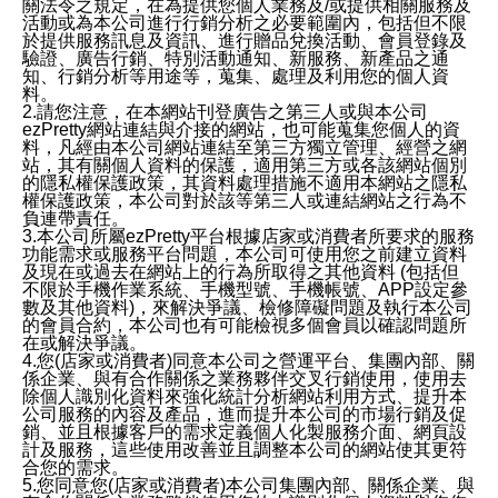
關法令之規定，在為提供您個人業務及/或提供相關服務及
活動或為本公司進行行銷分析之必要範圍內，包括但不限
於提供服務訊息及資訊、進行贈品兌換活動、會員登錄及
驗證、廣告行銷、特別活動通知、新服務、新產品之通
知、行銷分析等用途等，蒐集、處理及利用您的個人資
料。
2.請您注意，在本網站刊登廣告之第三人或與本公司
ezPretty網站連結與介接的網站，也可能蒐集您個人的資
料，凡經由本公司網站連結至第三方獨立管理、經營之網
站，其有關個人資料的保護，適用第三方或各該網站個別
的隱私權保護政策，其資料處理措施不適用本網站之隱私
權保護政策，本公司對於該等第三人或連結網站之行為不
負連帶責任。
3.本公司所屬ezPretty平台根據店家或消費者所要求的服務
功能需求或服務平台問題，本公司可使用您之前建立資料
及現在或過去在網站上的行為所取得之其他資料 (包括但
不限於手機作業系統、手機型號、手機帳號、APP設定參
數及其他資料)，來解決爭議、檢修障礙問題及執行本公司
的會員合約，本公司也有可能檢視多個會員以確認問題所
在或解決爭議。
4.您(店家或消費者)同意本公司之營運平台、集團內部、關
係企業、與有合作關係之業務夥伴交叉行銷使用，使用去
除個人識別化資料來強化統計分析網站利用方式、提升本
公司服務的內容及產品，進而提升本公司的市場行銷及促
銷、並且根據客戶的需求定義個人化製服務介面、網頁設
計及服務，這些使用改善並且調整本公司的網站使其更符
合您的需求。
5.您同意您(店家或消費者)本公司集團內部、關係企業、與