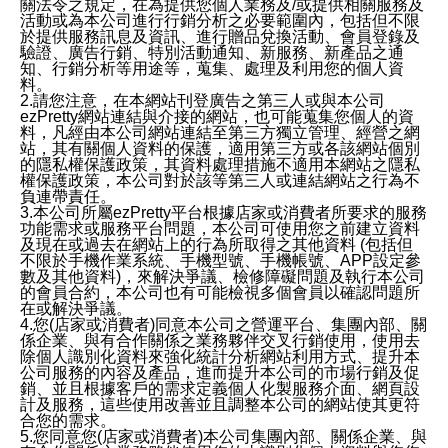
關法令之規定，在為提供您個人業務及/或提供相關服務及
活動或為本公司進行行銷分析之必要範圍內，包括但不限
於提供服務訊息及資訊、進行贈品兌換活動、會員登錄及
驗證、廣告行銷、特別活動通知、新服務、新產品之通
知、行銷分析等用途等，蒐集、處理及利用您的個人資
料。
2.請您注意，在本網站刊登廣告之第三人或與本公司
ezPretty網站連結與介接的網站，也可能蒐集您個人的資
料，凡經由本公司網站連結至第三方獨立管理、經營之網
站，其有關個人資料的保護，適用第三方或各該網站個別
的隱私權保護政策，其資料處理措施不適用本網站之隱私
權保護政策，本公司對於該等第三人或連結網站之行為不
負連帶責任。
3.本公司所屬ezPretty平台根據店家或消費者所要求的服務
功能需求或服務平台問題，本公司可使用您之前建立資料
及現在或過去在網站上的行為所取得之其他資料 (包括但
不限於手機作業系統、手機型號、手機帳號、APP設定參
數及其他資料)，來解決爭議、檢修障礙問題及執行本公司
的會員合約，本公司也有可能檢視多個會員以確認問題所
在或解決爭議。
4.您(店家或消費者)同意本公司之營運平台、集團內部、關
係企業、與有合作關係之業務夥伴交叉行銷使用，使用去
除個人識別化資料來強化統計分析網站利用方式、提升本
公司服務的內容及產品，進而提升本公司的市場行銷及促
銷、並且根據客戶的需求定義個人化製服務介面、網頁設
計及服務，這些使用改善並且調整本公司的網站使其更符
合您的需求。
5.您同意您(店家或消費者)本公司集團內部、關係企業、與