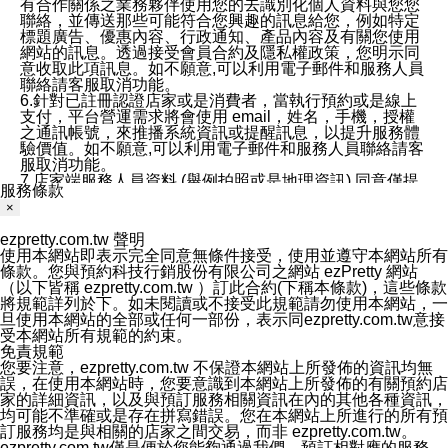
有合作關係之業務夥伴使用您的去識別化個人資料與您您
聯絡，並傳送那些可能符合您興趣的訊息給您，例如特定
標題廣告、優惠內容、行政通知、產品內容及有關您使用
網站的訊息。透過接受會員合約及隱私權政策，您明示同
意收取此項訊息。如不願意,可以利用電子郵件和服務人員
聯絡請客服取消功能。
6.針對已註冊認證店家或是消費者，當執行預約或是線上
支付，平台營運需求將會使用 email，姓名，手機，授權
之通訊帳號，來推播系統資訊或提醒訊息，以提升服務體
驗價值。如不願意,可以利用電子郵件和服務人員聯絡請客
服取消功能。
7.店家端服務人員資料 (舉例拍照或是地理資訊) 同意僅提
服務條款
供所屬店家管理人員可以使用消費者的作品集資料和員工
×
打卡個人圖像行為。本公司及ezPretty平台不會做任何使
用。
ezpretty.com.tw 聲明
三、本公司對您個人資料的揭露
使用本網站即表示完全同意無條件接受，使用並遵守本網站所有
1.基於現有服務平台的監管環境，預約科技保證不會揭露
條款。您與預約科技行銷股份有限公司之網站 ezPretty 網站
任何店家的營運資訊，且預約科技和店家均不能洩露消費
（以下皆稱 ezpretty.com.tw ）訂此合約(下稱本條款)，這些條款
者的個人資料。然而，在某些情況下，本公司可能會因受
將規範詳列於下。如未閱讀或不接受此規範請勿使用本網站，一
政府要求或法律規定，而被迫向政府或第三方提供資料。
旦使用本網站的全部或任何一部份，表示同ezpretty.com.tw意接
第三方也可能非法地攔截或存取傳輸的私人通訊，或會員
受本網站所有規範的約束。
可能濫用或誤用從本公司網站獲得的您的資料。因此，儘
免責規範
管本公司使用企業標準的保護措施來保護您的隱私，本公
您要注意，ezpretty.com.tw 不保證本網站上所發佈的資訊均無
司並未承諾您的個人識別資料或私人通訊將永遠保密。
誤，在使用本網站時，您要意識到本網站上所發佈的有關預約店
2.根據本公司的政策，本公司不會將涉及您的個人識別資
家的詳細資訊，以及與預訂服務相關資訊在內的其他各種資訊，
料出租或出售給第三方。
均可能不準確或是存在拼寫錯誤。您在本網站上所進行的所有預
3. 本公司、所屬集團、關係企業或與其合作行銷之第三方
訂服務均是與相關的店家之間交易，而非 ezpretty.com.tw。
業務合作公司會在您同意之情形下，始得利用您的個人資
ezpretty.com.tw僅是便於您能夠通過我們，預訂相對應的服務。