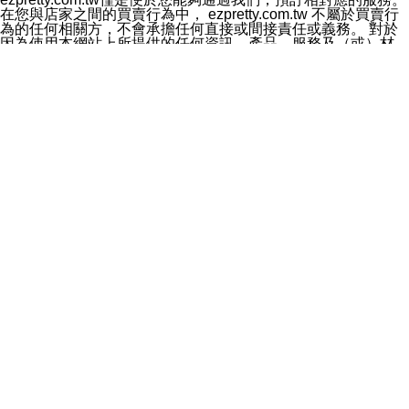
料於行銷活動資訊、商品訊息或新服務等相關行銷，且於
在您與店家之間的買賣行為中， ezpretty.com.tw 不屬於買賣行
首次行銷時，將提供您表示拒絕行銷之方式，本公司不會
為的任何相關方，不會承擔任何直接或間接責任或義務。 對於
向您索取相關費用。如您拒絕接受行銷服務或嗣後欲拒絕
因為使用本網站上所提供的任何資訊、產品、服務及（或）材
時，均可隨時通知本公司，本公司、所屬集團、關係企業
料，而產生或導致的任何損失或損害，ezpretty.com.tw 及其管
或與其合作行銷之第三方業務合作公司或第三方業務合作
理人員、員工或代表人均對此不承擔任何責任。 儘管
公司將立即停止利用您的個人資料行銷。
ezpretty.com.tw 已經盡了適當努力確保本網站上所列的服務符
四、個人資料利用之期間、地區、對象及方式如下
合合理的標準，仍不得將本網站內所列出的任何服務視為
1.期間：您同意於本公司存續期間或依法令之資料保存期
ezpretty.com.tw 推薦的服務，或是認為其代表該服務將會適用
間內，以及您的個人資料蒐集之目的消失或期限屆滿時，
於該用戶。如果該服務不適用於您，ezpretty.com.tw 將對此不
本公司得繼續保存、處理或利用您的個人資料。
承擔任何責任。
2.地區：就中華民國領域內。
網站使用者的守法義務及承諾
3.對象：本公司所屬公司(本公司)及其分公司、本公司之關
本條款構成您與 ezPretty 間之有效契約。 本條款中如有一部無
係企業、其他與本公司有業務往來或合作之機構。
效時，不影響其他條款之效力。 本條款如有未盡之處，雙方均
4.方式：以電話、簡訊、電子郵件、紙本或其他合於當時
應依誠實信用、平等互惠原則，共商解決之道。
科技之適當方式作個人資料之利用，(包括任何依法得利用
年齡和責任
之方式，但不限於使用於本網站或與外部合作之行銷)並於
你向 ezpretty.com.tw您確認您已經達到使用本網站的合法年
法令容許之範圍內，為行銷建檔、揭露、轉介或交互運用
齡。可以針對您在使用本網站時產生的任何責任，形成有約束力
予本公司及其合作對象。
的法律責任。您理解使用本網站時及他人使用您的登錄資訊使用
五、個人資料之類別
本網站時所產生的交易責任。
本聲明所指之個人資料類別如下:
網站連結
1.您提供之資料，包括您的姓名、性別、連絡方式(包括但
本網站可能包含有通往ezpretty.com.tw以外的其他方所運營網站
不限於電話、E-MAIL及地址等)、服務單位、職稱、為完
的超連結。此類超連結僅提供用於參考。此類網站不是由
成收款或付款所需之資料、IＰ位址、及其他得以直接或間
ezpretty.com.tw 控制，我們對其內容不承擔任何責任。在本網
接識別使用者身分之個人資料，及執行職務或業務之必要
站上加入通往此類網站的超連結，並非暗示我們贊同此類網站上
範圍內所需蒐集、處理及利用的個人資料。
的材料或是與其經營人之間存在任何聯繫。
2.為提升服務品質，本公司會依照所提供服務之性質，記
智慧財產權聲明
錄使用者的IP位址、以及在本公司內的瀏覽活動(例如，使
本網站上的所有資訊、內容、圖片、文字、聲音、圖像22、按
用者所使用的軟硬體、所點選的網頁)等資料，但是這些資
鈕、商標、服務標章及商品名稱均受中華民國國家法律及國際條