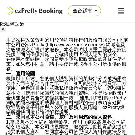
隱私權政策
×
本隱私權政策聲明適用於預約科技行銷股份有限公司(下稱
本公司)於ezPretty (http://www.ezpretty.com.tw) 網域名及
次級網域名所提供的服務。本公司將以慎重且嚴謹之態度
提供全面的保護措施，以確保使用者個人隱私的安全。
在使用本網站時，您同意受本隱私權政策條款及條件所拘
束，如果您不同意，請不要使用或取得本公司所提供的服
務。
一、適用範圍
根據以下所述，您的個人識別資料的某些部分將被揭露給
與本公司有業務合作之第三方，並可能被本公司及第三方
使用。通過註冊並同意隱私權政策和會員合約，您明確同
意本公司使用和揭露您的個人識別資料。本隱私權政策已
合併並與會員合約的條款相一致。 如果用戶對於ezPretty
網站的隱私權聲明或與個人資料相關的任何事項有疑問，
歡迎透過電子郵件與本公司的服務人員聯絡，ezPretty網
站將盡快回覆並進行解釋說明。
二、您同意本公司蒐集、處理及利用您的個人資料
1.當您與本公司網站洽辦業務、使用服務或參與本公司網
站各項活動，本公司將視業務、服務或活動性質請您提供
必要的個人資料，您同意本公司依照個人資料保護法及相