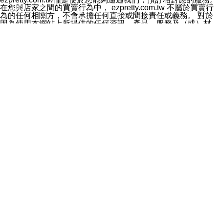
料於行銷活動資訊、商品訊息或新服務等相關行銷，且於
在您與店家之間的買賣行為中， ezpretty.com.tw 不屬於買賣行
首次行銷時，將提供您表示拒絕行銷之方式，本公司不會
為的任何相關方，不會承擔任何直接或間接責任或義務。 對於
向您索取相關費用。如您拒絕接受行銷服務或嗣後欲拒絕
因為使用本網站上所提供的任何資訊、產品、服務及（或）材
時，均可隨時通知本公司，本公司、所屬集團、關係企業
料，而產生或導致的任何損失或損害，ezpretty.com.tw 及其管
或與其合作行銷之第三方業務合作公司或第三方業務合作
理人員、員工或代表人均對此不承擔任何責任。 儘管
公司將立即停止利用您的個人資料行銷。
ezpretty.com.tw 已經盡了適當努力確保本網站上所列的服務符
四、個人資料利用之期間、地區、對象及方式如下
合合理的標準，仍不得將本網站內所列出的任何服務視為
1.期間：您同意於本公司存續期間或依法令之資料保存期
ezpretty.com.tw 推薦的服務，或是認為其代表該服務將會適用
間內，以及您的個人資料蒐集之目的消失或期限屆滿時，
於該用戶。如果該服務不適用於您，ezpretty.com.tw 將對此不
本公司得繼續保存、處理或利用您的個人資料。
承擔任何責任。
2.地區：就中華民國領域內。
網站使用者的守法義務及承諾
3.對象：本公司所屬公司(本公司)及其分公司、本公司之關
本條款構成您與 ezPretty 間之有效契約。 本條款中如有一部無
係企業、其他與本公司有業務往來或合作之機構。
效時，不影響其他條款之效力。 本條款如有未盡之處，雙方均
4.方式：以電話、簡訊、電子郵件、紙本或其他合於當時
應依誠實信用、平等互惠原則，共商解決之道。
科技之適當方式作個人資料之利用，(包括任何依法得利用
年齡和責任
之方式，但不限於使用於本網站或與外部合作之行銷)並於
你向 ezpretty.com.tw您確認您已經達到使用本網站的合法年
法令容許之範圍內，為行銷建檔、揭露、轉介或交互運用
齡。可以針對您在使用本網站時產生的任何責任，形成有約束力
予本公司及其合作對象。
的法律責任。您理解使用本網站時及他人使用您的登錄資訊使用
五、個人資料之類別
本網站時所產生的交易責任。
本聲明所指之個人資料類別如下:
網站連結
1.您提供之資料，包括您的姓名、性別、連絡方式(包括但
本網站可能包含有通往ezpretty.com.tw以外的其他方所運營網站
不限於電話、E-MAIL及地址等)、服務單位、職稱、為完
的超連結。此類超連結僅提供用於參考。此類網站不是由
成收款或付款所需之資料、IＰ位址、及其他得以直接或間
ezpretty.com.tw 控制，我們對其內容不承擔任何責任。在本網
接識別使用者身分之個人資料，及執行職務或業務之必要
站上加入通往此類網站的超連結，並非暗示我們贊同此類網站上
範圍內所需蒐集、處理及利用的個人資料。
的材料或是與其經營人之間存在任何聯繫。
2.為提升服務品質，本公司會依照所提供服務之性質，記
智慧財產權聲明
錄使用者的IP位址、以及在本公司內的瀏覽活動(例如，使
本網站上的所有資訊、內容、圖片、文字、聲音、圖像22、按
用者所使用的軟硬體、所點選的網頁)等資料，但是這些資
鈕、商標、服務標章及商品名稱均受中華民國國家法律及國際條