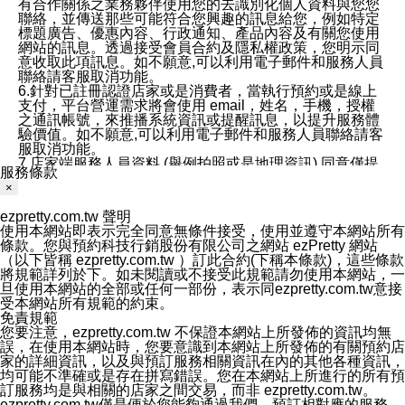
有合作關係之業務夥伴使用您的去識別化個人資料與您您
聯絡，並傳送那些可能符合您興趣的訊息給您，例如特定
標題廣告、優惠內容、行政通知、產品內容及有關您使用
網站的訊息。透過接受會員合約及隱私權政策，您明示同
意收取此項訊息。如不願意,可以利用電子郵件和服務人員
聯絡請客服取消功能。
6.針對已註冊認證店家或是消費者，當執行預約或是線上
支付，平台營運需求將會使用 email，姓名，手機，授權
之通訊帳號，來推播系統資訊或提醒訊息，以提升服務體
驗價值。如不願意,可以利用電子郵件和服務人員聯絡請客
服取消功能。
7.店家端服務人員資料 (舉例拍照或是地理資訊) 同意僅提
服務條款
供所屬店家管理人員可以使用消費者的作品集資料和員工
×
打卡個人圖像行為。本公司及ezPretty平台不會做任何使
用。
ezpretty.com.tw 聲明
三、本公司對您個人資料的揭露
使用本網站即表示完全同意無條件接受，使用並遵守本網站所有
1.基於現有服務平台的監管環境，預約科技保證不會揭露
條款。您與預約科技行銷股份有限公司之網站 ezPretty 網站
任何店家的營運資訊，且預約科技和店家均不能洩露消費
（以下皆稱 ezpretty.com.tw ）訂此合約(下稱本條款)，這些條款
者的個人資料。然而，在某些情況下，本公司可能會因受
將規範詳列於下。如未閱讀或不接受此規範請勿使用本網站，一
政府要求或法律規定，而被迫向政府或第三方提供資料。
旦使用本網站的全部或任何一部份，表示同ezpretty.com.tw意接
第三方也可能非法地攔截或存取傳輸的私人通訊，或會員
受本網站所有規範的約束。
可能濫用或誤用從本公司網站獲得的您的資料。因此，儘
免責規範
管本公司使用企業標準的保護措施來保護您的隱私，本公
您要注意，ezpretty.com.tw 不保證本網站上所發佈的資訊均無
司並未承諾您的個人識別資料或私人通訊將永遠保密。
誤，在使用本網站時，您要意識到本網站上所發佈的有關預約店
2.根據本公司的政策，本公司不會將涉及您的個人識別資
家的詳細資訊，以及與預訂服務相關資訊在內的其他各種資訊，
料出租或出售給第三方。
均可能不準確或是存在拼寫錯誤。您在本網站上所進行的所有預
3. 本公司、所屬集團、關係企業或與其合作行銷之第三方
訂服務均是與相關的店家之間交易，而非 ezpretty.com.tw。
業務合作公司會在您同意之情形下，始得利用您的個人資
ezpretty.com.tw僅是便於您能夠通過我們，預訂相對應的服務。