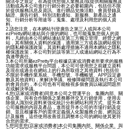
關法令之規定，在為提供您個人業務及/或提供相關服務及
活動或為本公司進行行銷分析之必要範圍內，包括但不限
於提供服務訊息及資訊、進行贈品兌換活動、會員登錄及
驗證、廣告行銷、特別活動通知、新服務、新產品之通
知、行銷分析等用途等，蒐集、處理及利用您的個人資
料。
2.請您注意，在本網站刊登廣告之第三人或與本公司
ezPretty網站連結與介接的網站，也可能蒐集您個人的資
料，凡經由本公司網站連結至第三方獨立管理、經營之網
站，其有關個人資料的保護，適用第三方或各該網站個別
的隱私權保護政策，其資料處理措施不適用本網站之隱私
權保護政策，本公司對於該等第三人或連結網站之行為不
負連帶責任。
3.本公司所屬ezPretty平台根據店家或消費者所要求的服務
功能需求或服務平台問題，本公司可使用您之前建立資料
及現在或過去在網站上的行為所取得之其他資料 (包括但
不限於手機作業系統、手機型號、手機帳號、APP設定參
數及其他資料)，來解決爭議、檢修障礙問題及執行本公司
的會員合約，本公司也有可能檢視多個會員以確認問題所
在或解決爭議。
4.您(店家或消費者)同意本公司之營運平台、集團內部、關
係企業、與有合作關係之業務夥伴交叉行銷使用，使用去
除個人識別化資料來強化統計分析網站利用方式、提升本
公司服務的內容及產品，進而提升本公司的市場行銷及促
銷、並且根據客戶的需求定義個人化製服務介面、網頁設
計及服務，這些使用改善並且調整本公司的網站使其更符
合您的需求。
5.您同意您(店家或消費者)本公司集團內部、關係企業、與