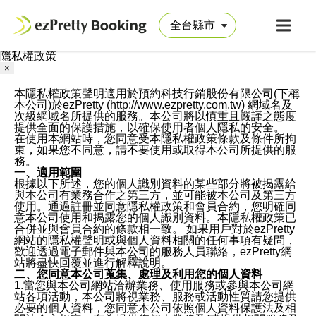
隱私權政策
×
本隱私權政策聲明適用於預約科技行銷股份有限公司(下稱
本公司)於ezPretty (http://www.ezpretty.com.tw) 網域名及
次級網域名所提供的服務。本公司將以慎重且嚴謹之態度
提供全面的保護措施，以確保使用者個人隱私的安全。
在使用本網站時，您同意受本隱私權政策條款及條件所拘
束，如果您不同意，請不要使用或取得本公司所提供的服
務。
一、適用範圍
根據以下所述，您的個人識別資料的某些部分將被揭露給
與本公司有業務合作之第三方，並可能被本公司及第三方
使用。通過註冊並同意隱私權政策和會員合約，您明確同
意本公司使用和揭露您的個人識別資料。本隱私權政策已
合併並與會員合約的條款相一致。 如果用戶對於ezPretty
網站的隱私權聲明或與個人資料相關的任何事項有疑問，
歡迎透過電子郵件與本公司的服務人員聯絡，ezPretty網
站將盡快回覆並進行解釋說明。
二、您同意本公司蒐集、處理及利用您的個人資料
1.當您與本公司網站洽辦業務、使用服務或參與本公司網
站各項活動，本公司將視業務、服務或活動性質請您提供
必要的個人資料，您同意本公司依照個人資料保護法及相