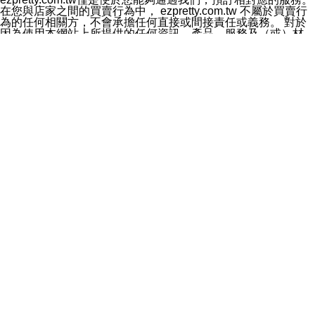
料於行銷活動資訊、商品訊息或新服務等相關行銷，且於
在您與店家之間的買賣行為中， ezpretty.com.tw 不屬於買賣行
首次行銷時，將提供您表示拒絕行銷之方式，本公司不會
為的任何相關方，不會承擔任何直接或間接責任或義務。 對於
向您索取相關費用。如您拒絕接受行銷服務或嗣後欲拒絕
因為使用本網站上所提供的任何資訊、產品、服務及（或）材
時，均可隨時通知本公司，本公司、所屬集團、關係企業
料，而產生或導致的任何損失或損害，ezpretty.com.tw 及其管
或與其合作行銷之第三方業務合作公司或第三方業務合作
理人員、員工或代表人均對此不承擔任何責任。 儘管
公司將立即停止利用您的個人資料行銷。
ezpretty.com.tw 已經盡了適當努力確保本網站上所列的服務符
四、個人資料利用之期間、地區、對象及方式如下
合合理的標準，仍不得將本網站內所列出的任何服務視為
1.期間：您同意於本公司存續期間或依法令之資料保存期
ezpretty.com.tw 推薦的服務，或是認為其代表該服務將會適用
間內，以及您的個人資料蒐集之目的消失或期限屆滿時，
於該用戶。如果該服務不適用於您，ezpretty.com.tw 將對此不
本公司得繼續保存、處理或利用您的個人資料。
承擔任何責任。
2.地區：就中華民國領域內。
網站使用者的守法義務及承諾
3.對象：本公司所屬公司(本公司)及其分公司、本公司之關
本條款構成您與 ezPretty 間之有效契約。 本條款中如有一部無
係企業、其他與本公司有業務往來或合作之機構。
效時，不影響其他條款之效力。 本條款如有未盡之處，雙方均
4.方式：以電話、簡訊、電子郵件、紙本或其他合於當時
應依誠實信用、平等互惠原則，共商解決之道。
科技之適當方式作個人資料之利用，(包括任何依法得利用
年齡和責任
之方式，但不限於使用於本網站或與外部合作之行銷)並於
你向 ezpretty.com.tw您確認您已經達到使用本網站的合法年
法令容許之範圍內，為行銷建檔、揭露、轉介或交互運用
齡。可以針對您在使用本網站時產生的任何責任，形成有約束力
予本公司及其合作對象。
的法律責任。您理解使用本網站時及他人使用您的登錄資訊使用
五、個人資料之類別
本網站時所產生的交易責任。
本聲明所指之個人資料類別如下:
網站連結
1.您提供之資料，包括您的姓名、性別、連絡方式(包括但
本網站可能包含有通往ezpretty.com.tw以外的其他方所運營網站
不限於電話、E-MAIL及地址等)、服務單位、職稱、為完
的超連結。此類超連結僅提供用於參考。此類網站不是由
成收款或付款所需之資料、IＰ位址、及其他得以直接或間
ezpretty.com.tw 控制，我們對其內容不承擔任何責任。在本網
接識別使用者身分之個人資料，及執行職務或業務之必要
站上加入通往此類網站的超連結，並非暗示我們贊同此類網站上
範圍內所需蒐集、處理及利用的個人資料。
的材料或是與其經營人之間存在任何聯繫。
2.為提升服務品質，本公司會依照所提供服務之性質，記
智慧財產權聲明
錄使用者的IP位址、以及在本公司內的瀏覽活動(例如，使
本網站上的所有資訊、內容、圖片、文字、聲音、圖像22、按
用者所使用的軟硬體、所點選的網頁)等資料，但是這些資
鈕、商標、服務標章及商品名稱均受中華民國國家法律及國際條