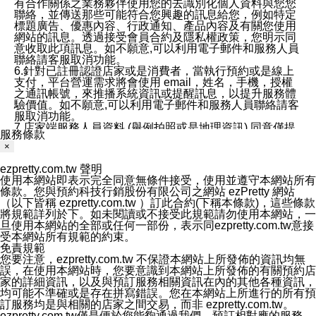
有合作關係之業務夥伴使用您的去識別化個人資料與您您
聯絡，並傳送那些可能符合您興趣的訊息給您，例如特定
標題廣告、優惠內容、行政通知、產品內容及有關您使用
網站的訊息。透過接受會員合約及隱私權政策，您明示同
意收取此項訊息。如不願意,可以利用電子郵件和服務人員
聯絡請客服取消功能。
6.針對已註冊認證店家或是消費者，當執行預約或是線上
支付，平台營運需求將會使用 email，姓名，手機，授權
之通訊帳號，來推播系統資訊或提醒訊息，以提升服務體
驗價值。如不願意,可以利用電子郵件和服務人員聯絡請客
服取消功能。
7.店家端服務人員資料 (舉例拍照或是地理資訊) 同意僅提
服務條款
供所屬店家管理人員可以使用消費者的作品集資料和員工
×
打卡個人圖像行為。本公司及ezPretty平台不會做任何使
用。
ezpretty.com.tw 聲明
三、本公司對您個人資料的揭露
使用本網站即表示完全同意無條件接受，使用並遵守本網站所有
1.基於現有服務平台的監管環境，預約科技保證不會揭露
條款。您與預約科技行銷股份有限公司之網站 ezPretty 網站
任何店家的營運資訊，且預約科技和店家均不能洩露消費
（以下皆稱 ezpretty.com.tw ）訂此合約(下稱本條款)，這些條款
者的個人資料。然而，在某些情況下，本公司可能會因受
將規範詳列於下。如未閱讀或不接受此規範請勿使用本網站，一
政府要求或法律規定，而被迫向政府或第三方提供資料。
旦使用本網站的全部或任何一部份，表示同ezpretty.com.tw意接
第三方也可能非法地攔截或存取傳輸的私人通訊，或會員
受本網站所有規範的約束。
可能濫用或誤用從本公司網站獲得的您的資料。因此，儘
免責規範
管本公司使用企業標準的保護措施來保護您的隱私，本公
您要注意，ezpretty.com.tw 不保證本網站上所發佈的資訊均無
司並未承諾您的個人識別資料或私人通訊將永遠保密。
誤，在使用本網站時，您要意識到本網站上所發佈的有關預約店
2.根據本公司的政策，本公司不會將涉及您的個人識別資
家的詳細資訊，以及與預訂服務相關資訊在內的其他各種資訊，
料出租或出售給第三方。
均可能不準確或是存在拼寫錯誤。您在本網站上所進行的所有預
3. 本公司、所屬集團、關係企業或與其合作行銷之第三方
訂服務均是與相關的店家之間交易，而非 ezpretty.com.tw。
業務合作公司會在您同意之情形下，始得利用您的個人資
ezpretty.com.tw僅是便於您能夠通過我們，預訂相對應的服務。