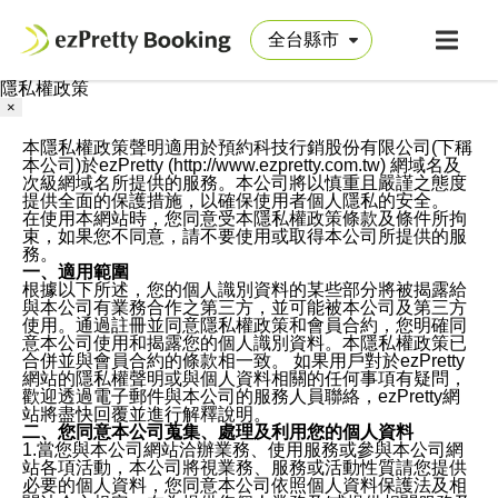
隱私權政策
×
本隱私權政策聲明適用於預約科技行銷股份有限公司(下稱
本公司)於ezPretty (http://www.ezpretty.com.tw) 網域名及
次級網域名所提供的服務。本公司將以慎重且嚴謹之態度
提供全面的保護措施，以確保使用者個人隱私的安全。
在使用本網站時，您同意受本隱私權政策條款及條件所拘
束，如果您不同意，請不要使用或取得本公司所提供的服
務。
一、適用範圍
根據以下所述，您的個人識別資料的某些部分將被揭露給
與本公司有業務合作之第三方，並可能被本公司及第三方
使用。通過註冊並同意隱私權政策和會員合約，您明確同
意本公司使用和揭露您的個人識別資料。本隱私權政策已
合併並與會員合約的條款相一致。 如果用戶對於ezPretty
網站的隱私權聲明或與個人資料相關的任何事項有疑問，
歡迎透過電子郵件與本公司的服務人員聯絡，ezPretty網
站將盡快回覆並進行解釋說明。
二、您同意本公司蒐集、處理及利用您的個人資料
1.當您與本公司網站洽辦業務、使用服務或參與本公司網
站各項活動，本公司將視業務、服務或活動性質請您提供
必要的個人資料，您同意本公司依照個人資料保護法及相