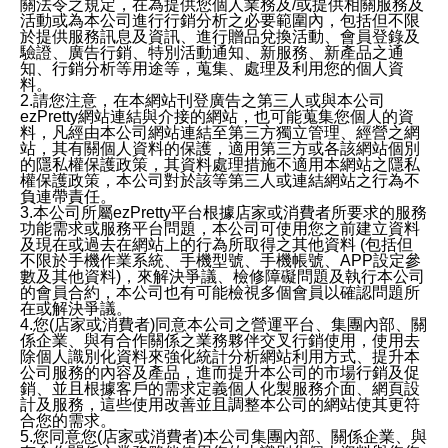
關法令之規定，在為提供您個人業務及/或提供相關服務及
活動或為本公司進行行銷分析之必要範圍內，包括但不限
於提供服務訊息及資訊、進行贈品兌換活動、會員登錄及
驗證、廣告行銷、特別活動通知、新服務、新產品之通
知、行銷分析等用途等，蒐集、處理及利用您的個人資
料。
2.請您注意，在本網站刊登廣告之第三人或與本公司
ezPretty網站連結與介接的網站，也可能蒐集您個人的資
料，凡經由本公司網站連結至第三方獨立管理、經營之網
站，其有關個人資料的保護，適用第三方或各該網站個別
的隱私權保護政策，其資料處理措施不適用本網站之隱私
權保護政策，本公司對於該等第三人或連結網站之行為不
負連帶責任。
3.本公司所屬ezPretty平台根據店家或消費者所要求的服務
功能需求或服務平台問題，本公司可使用您之前建立資料
及現在或過去在網站上的行為所取得之其他資料 (包括但
不限於手機作業系統、手機型號、手機帳號、APP設定參
數及其他資料)，來解決爭議、檢修障礙問題及執行本公司
的會員合約，本公司也有可能檢視多個會員以確認問題所
在或解決爭議。
4.您(店家或消費者)同意本公司之營運平台、集團內部、關
係企業、與有合作關係之業務夥伴交叉行銷使用，使用去
除個人識別化資料來強化統計分析網站利用方式、提升本
公司服務的內容及產品，進而提升本公司的市場行銷及促
銷、並且根據客戶的需求定義個人化製服務介面、網頁設
計及服務，這些使用改善並且調整本公司的網站使其更符
合您的需求。
5.您同意您(店家或消費者)本公司集團內部、關係企業、與