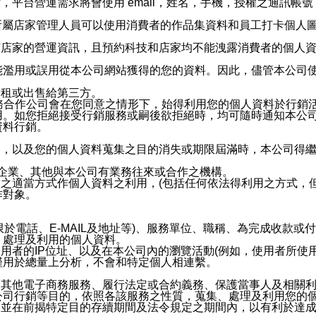
，平台營運需求將會使用 email，姓名，手機，授權之通訊
供所屬店家管理人員可以使用消費者的作品集資料和員工打卡個人圖像
何店家的營運資訊，且預約科技和店家均不能洩露消費者的個人
能濫用或誤用從本公司網站獲得的您的資料。因此，儘管本公司
出租或出售給第三方。
業務合作公司會在您同意之情形下，始得利用您的個人資料於行銷
用。如您拒絕接受行銷服務或嗣後欲拒絕時，均可隨時通知本公
資料行銷。
內，以及您的個人資料蒐集之目的消失或期限屆滿時，本公司得
係企業、其他與本公司有業務往來或合作之機構。
技之適當方式作個人資料之利用，(包括任何依法得利用之方式，
作對象。
限於電話、E-MAIL及地址等)、服務單位、職稱、為完成收款
、處理及利用的個人資料。
使用者的IP位址、以及在本公司內的瀏覽活動(例如，使用者所使
僅用於總量上分析，不會和特定個人相連繫。
及其他電子商務服務、履行法定或合約義務、保護當事人及相關
公司行銷等目的，依照各該服務之性質，蒐集、處理及利用您的
，並在前揭特定目的存續期間及法令規定之期間內，以有利於達成