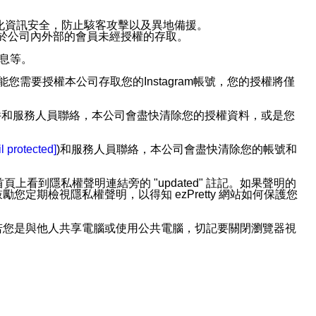
強化資訊安全，防止駭客攻擊以及異地備援。
免於公司內外部的會員未經授權的存取。
訊息等。
用此功能您需要授權本公司存取您的Instagram帳號，您的授權將僅
透過電子郵件和服務人員聯絡，本公司會盡快清除您的授權資料，或是您
。
l protected]
)和服務人員聯絡，本公司會盡快清除您的帳號和
上看到隱私權聲明連結旁的 "updated" 註記。如果聲明的
期檢視隱私權聲明，以得知 ezPretty 網站如何保護您
若您是與他人共享電腦或使用公共電腦，切記要關閉瀏覽器視
依照該資料或電子郵件所指示之方法、說明或功能連結，隨時
者，將可收到通知型訊息。