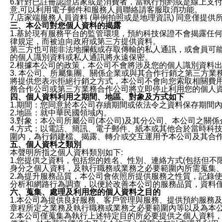
6.針對已註冊認證店家或是消費者，當執行預約或是線上支付
意,可以利用電子郵件和服務人員聯絡請客服取消功能。
7.店家端服務人員資料 (舉例拍照或是地理資訊) 同意僅提
三、本公司對您個人資料的揭露
1.基於現有服務平台的監管環境，預約科技保證不會揭露任
律規定，而被迫向政府或第三方提供資料。
第三方也可能非法地攔截或存取傳輸的私人通訊，或會員可
的個人識別資料或私人通訊將永遠保密。
2.根據本公司的政策，本公司不會將涉及您的個人識別資料
3. 本公司、所屬集團、關係企業或與其合作行銷之第三方
將提供您表示拒絕行銷之方式，本公司不會向您索取相關費
務合作公司或第三方業務合作公司將立即停止利用您的個人
四、個人資料利用之期間、地區、對象及方式如下
1.期間：您同意於本公司存續期間或依法令之資料保存期間
2.地區：就中華民國領域內。
3.對象：本公司所屬公司(本公司)及其分公司、本公司之關
4.方式：以電話、簡訊、電子郵件、紙本或其他合於當時科
圍內，為行銷建檔、揭露、轉介或交互運用予本公司及其合
五、個人資料之類別
本聲明所指之個人資料類別如下:
1.您提供之資料，包括您的姓名、性別、連絡方式(包括但不
身分之個人資料，及執行職務或業務之必要範圍內所需蒐集
2.為提升服務品質，本公司會依照所提供服務之性質，記錄
分析和網路行為調查，以便於改善本公司的服務品質，資料
六、蒐集、處理及利用您的個人資料之目的
1.本公司為提供良好服務、客戶管理與服務、提供預約服務
章程所定之業務及執行職務或業務之必要範圍內等以及為本
2.本公司僅蒐集為執行上述特定目的所必要提供之個人資料