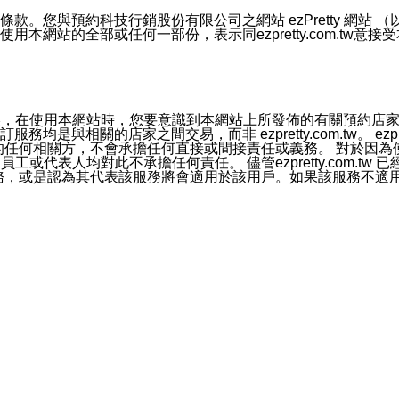
號碼比對相符。
息。
預約科技行銷股份有限公司之網站 ezPretty 網站 （以下皆稱 
網站的全部或任何一部份，表示同ezpretty.com.tw意
的資訊均無誤，在使用本網站時，您要意識到本網站上所發佈的有關預
官方帳號或認證官方帳號的通知型訊息。
相關的店家之間交易，而非 ezpretty.com.tw。 ezpr
屬於買賣行為的任何相關方，不會承擔任何直接或間接責任或義務。 
人員、員工或代表人均對此不承擔任何責任。 儘管ezpretty.co
薦的服務，或是認為其代表該服務將會適用於該用戶。如果該服務不適用於您，
有一部無效時，不影響其他條款之效力。 本條款如有未盡之處，雙方
的合法年齡。可以針對您在使用本網站時產生的任何責任，形成有約束