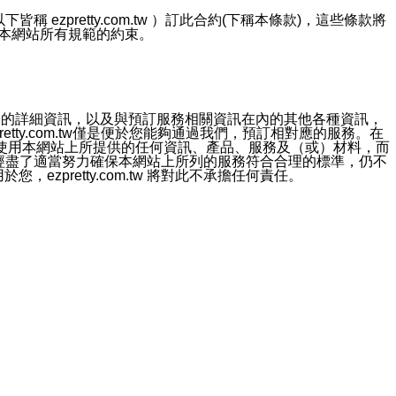
ezpretty.com.tw ）訂此合約(下稱本條款)，這些條款將
接受本網站所有規範的約束。
約店家的詳細資訊，以及與預訂服務相關資訊在內的其他各種資訊，
etty.com.tw僅是便於您能夠通過我們，預訂相對應的服務。在
對於因為使用本網站上所提供的任何資訊、產品、服務及（或）材料，而
m.tw 已經盡了適當努力確保本網站上所列的服務符合合理的標準，仍不
ezpretty.com.tw 將對此不承擔任何責任。
均應依誠實信用、平等互惠原則，共商解決之道。
力的法律責任。您理解使用本網站時及他人使用您的登錄資訊使用本