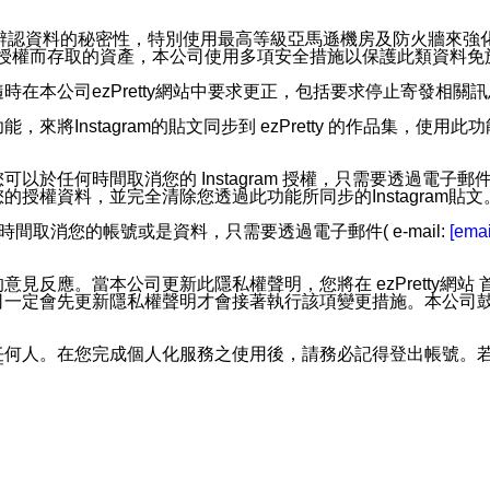
。
您個人辨認資料的秘密性，特別使用最高等級亞馬遜機房及防火牆來
失及未經授權而存取的資產，本公司使用多項安全措施以保護此類資料
在本公司ezPretty網站中要求更正，包括要求停止寄發相關
步功能，來將Instagram的貼文同步到 ezPretty 的作品集，使
步功能，您可以於任何時間取消您的 Instagram 授權，只需要
授權資料，並完全清除您透過此功能所同步的Instagram貼文
時間取消您的帳號或是資料，只需要透過電子郵件( e-mail:
[emai
應。當本公司更新此隱私權聲明，您將在 ezPretty網站 首頁
定會先更新隱私權聲明才會接著執行該項變更措施。本公司鼓勵您定
任何人。在您完成個人化服務之使用後，請務必記得登出帳號。
區。
並傳送或宣傳本網站各項服務之資料或電子郵件供您參考。您能
入本公司/本服務好友，您仍可接收到通知型訊息。
限，以廣告或其他目的的訊息皆不會被傳送。滿足以下三個條件