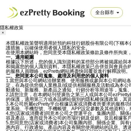
隱私權政策
×
本隱私權政策聲明適用於預約科技行銷股份有限公司(下稱本公司)於ezP
護措施，以確保使用者個人隱私的安全。
在使用本網站時，您同意受本隱私權政策條款及條件所拘束
一、適用範圍
根據以下所述，您的個人識別資料的某些部分將被揭露給與
和揭露您的個人識別資料。本隱私權政策已合併並與會員合約的
的服務人員聯絡，ezPretty網站將盡快回覆並進行解釋說明。
二、您同意本公司蒐集、處理及利用您的個人資料
1.當您與本公司網站洽辦業務、使用服務或參與本公司網站
定，在為提供您個人業務及/或提供相關服務及活動或為本
動通知、新服務、新產品之通知、行銷分析等用途等，蒐集
2.請您注意，在本網站刊登廣告之第三人或與本公司ezPr
的保護，適用第三方或各該網站個別的隱私權保護政策，其
3.本公司所屬ezPretty平台根據店家或消費者所要求的
業系統、手機型號、手機帳號、APP設定參數及其他資料)
4.您(店家或消費者)同意本公司之營運平台、集團內部、
容及產品，進而提升本公司的市場行銷及促銷、並且根據客
5.您同意您(店家或消費者)本公司集團內部、關係企業、
惠內容、行政通知、產品內容及有關您使用網站的訊息。透過