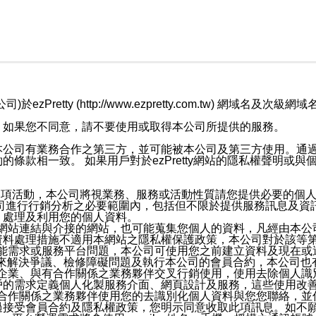
retty (http://www.ezpretty.com.tw) 網
，如果您不同意，請不要使用或取得本公司所提供的服務。
本公司有業務合作之第三方，並可能被本公司及第三方使用。通
條款相一致。 如果用戶對於ezPretty網站的隱私權聲明或
各項活動，本公司將視業務、服務或活動性質請您提供必要的個
公司進行行銷分析之必要範圍內，包括但不限於提供服務訊息及資
、處理及利用您的個人資料。
etty網站連結與介接的網站，也可能蒐集您個人的資料，凡經由
資料處理措施不適用本網站之隱私權保護政策，本公司對於該等
服務功能需求或服務平台問題，本公司可使用您之前建立資料及現在
，來解決爭議、檢修障礙問題及執行本公司的會員合約，本公司
關係企業、與有合作關係之業務夥伴交叉行銷使用，使用去除個人
戶的需求定義個人化製服務介面、網頁設計及服務，這些使用改
與有合作關係之業務夥伴使用您的去識別化個人資料與您您聯絡，
接受會員合約及隱私權政策，您明示同意收取此項訊息。如不願