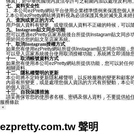
傳真)，於中華民國境內及法令許可之範圍內加以處理及利用
七、資料安全性
1、本公司ezPretty網站平台使用企業標準慣例來保護
2.本公司ezPretty網站將資料視為必須保護其免於滅
八、查詢或更正的方式
用戶個人資料有變更、或發現個人資料不正確的時候，可以隨時
九、Instagram貼文同步功能
您可以透過ezPretty店家系統後台所提供Instagram貼文同
用於同步您的貼文至店家系統。
十、取消Instagram授權方式
如果您有使用ezPretty網站所提供Instagram貼文同
可以登入店家系統後台使用取消授權功能，系統將立即清除您的
十一、取消帳號資料方式
如果您有使用本公司ezPretty網站所提供功能，您可以於任何
相關資料。
十二、隱私權聲明的更新
本公司將不定時更新隱私權聲明，以反映服務的變更和顧客的意見反
內容有所變更，或是處理您個人資訊的方式有所變動，本公司一
的個人資訊。
十三、自我保護措施
請妥善保管您的使用者名稱、密碼及個人資料，不要提供給
窗，以防止他人讀取您的個人資料、信件或進入所機關管理
服務條款
十四、傳送宣傳本站資訊或電子郵件之政策
×
您同意本公司網站，透過您所提供的郵件地址與您取得聯絡
停止接收這些資料或電子郵件。
十五、訊息通知
ezpretty.com.tw 聲明
本公司/本服務將以通知型訊息傳送重要訊息給您。即使未加
本公司/本服務傳送之通知型訊息以對您有效且重要的訊息為