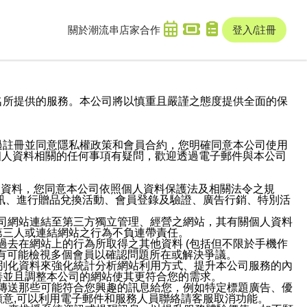
關於潮流串
店家合作
登入/註冊
域名及次級網域名所提供的服務。本公司將以慎重且嚴謹之態度提供全面的保
過註冊並同意隱私權政策和會員合約，您明確同意本公司使用
與個人資料相關的任何事項有疑問，歡迎透過電子郵件與本公司
人資料，您同意本公司依照個人資料保護法及相關法令之規
訊、進行贈品兌換活動、會員登錄及驗證、廣告行銷、特別活
本公司網站連結至第三方獨立管理、經營之網站，其有關個人資料
第三人或連結網站之行為不負連帶責任。
或過去在網站上的行為所取得之其他資料 (包括但不限於手機作
也有可能檢視多個會員以確認問題所在或解決爭議。
識別化資料來強化統計分析網站利用方式、提升本公司服務的內
善並且調整本公司的網站使其更符合您的需求。
並傳送那些可能符合您興趣的訊息給您，例如特定標題廣告、優
意,可以利用電子郵件和服務人員聯絡請客服取消功能。