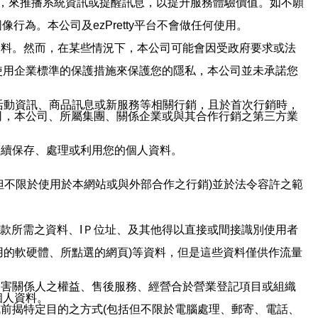
帳號，來推播系統資訊或提醒訊息，以提升服務體驗價值。如不願
行為。本公司及ezPretty平台不會做任何使用。
資料。然而，在某些情況下，本公司可能會因受政府要求或法
使用企業標準的保護措施來保護您的隱私，本公司並未承諾您
活動資訊、商品訊息或新服務等相關行銷，且於首次行銷時，
司，本公司、所屬集團、關係企業或與其合作行銷之第三方業
繼續保存、處理或利用您的個人資料。
但不限於使用於本網站或與外部合作之行銷)並於法令容許之範
或付款所需之資料、IＰ位址、及其他得以直接或間接識別使用者
用的軟硬體、所點選的網頁)等資料，但是這些資料僅供作流量
利害關係人之權益、售後服務、經營合於營業登記項目或組織
個人資料。
前揭特定目的之方式(包括但不限於電腦處理、郵寄、電話、