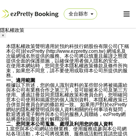
隱私權政策
×
本隱私權政策聲明適用於預約科技行銷股份有限公司(下稱
本公司)於ezPretty (http://www.ezpretty.com.tw) 網域名及
次級網域名所提供的服務。本公司將以慎重且嚴謹之態度
提供全面的保護措施，以確保使用者個人隱私的安全。
在使用本網站時，您同意受本隱私權政策條款及條件所拘
束，如果您不同意，請不要使用或取得本公司所提供的服
務。
一、適用範圍
根據以下所述，您的個人識別資料的某些部分將被揭露給
與本公司有業務合作之第三方，並可能被本公司及第三方
使用。通過註冊並同意隱私權政策和會員合約，您明確同
意本公司使用和揭露您的個人識別資料。本隱私權政策已
合併並與會員合約的條款相一致。 如果用戶對於ezPretty
網站的隱私權聲明或與個人資料相關的任何事項有疑問，
歡迎透過電子郵件與本公司的服務人員聯絡，ezPretty網
站將盡快回覆並進行解釋說明。
二、您同意本公司蒐集、處理及利用您的個人資料
1.當您與本公司網站洽辦業務、使用服務或參與本公司網
站各項活動，本公司將視業務、服務或活動性質請您提供