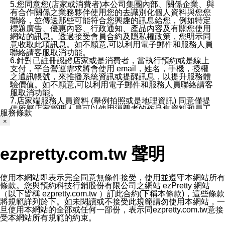
5.您同意您(店家或消費者)本公司集團內部、關係企業、與
有合作關係之業務夥伴使用您的去識別化個人資料與您您
聯絡，並傳送那些可能符合您興趣的訊息給您，例如特定
標題廣告、優惠內容、行政通知、產品內容及有關您使用
網站的訊息。透過接受會員合約及隱私權政策，您明示同
意收取此項訊息。如不願意,可以利用電子郵件和服務人員
聯絡請客服取消功能。
6.針對已註冊認證店家或是消費者，當執行預約或是線上
支付，平台營運需求將會使用 email，姓名，手機，授權
之通訊帳號，來推播系統資訊或提醒訊息，以提升服務體
驗價值。如不願意,可以利用電子郵件和服務人員聯絡請客
服取消功能。
7.店家端服務人員資料 (舉例拍照或是地理資訊) 同意僅提
供所屬店家管理人員可以使用消費者的作品集資料和員工
服務條款
打卡個人圖像行為。本公司及ezPretty平台不會做任何使
×
用。
三、本公司對您個人資料的揭露
1.基於現有服務平台的監管環境，預約科技保證不會揭露
ezpretty.com.tw 聲明
任何店家的營運資訊，且預約科技和店家均不能洩露消費
者的個人資料。然而，在某些情況下，本公司可能會因受
政府要求或法律規定，而被迫向政府或第三方提供資料。
第三方也可能非法地攔截或存取傳輸的私人通訊，或會員
使用本網站即表示完全同意無條件接受，使用並遵守本網站所有
可能濫用或誤用從本公司網站獲得的您的資料。因此，儘
條款。您與預約科技行銷股份有限公司之網站 ezPretty 網站
管本公司使用企業標準的保護措施來保護您的隱私，本公
（以下皆稱 ezpretty.com.tw ）訂此合約(下稱本條款)，這些條款
司並未承諾您的個人識別資料或私人通訊將永遠保密。
將規範詳列於下。如未閱讀或不接受此規範請勿使用本網站，一
2.根據本公司的政策，本公司不會將涉及您的個人識別資
旦使用本網站的全部或任何一部份，表示同ezpretty.com.tw意接
料出租或出售給第三方。
受本網站所有規範的約束。
3. 本公司、所屬集團、關係企業或與其合作行銷之第三方