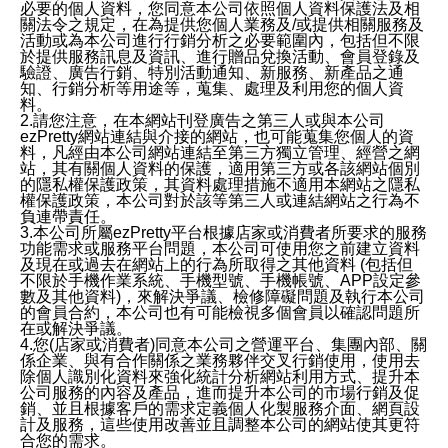
必要的個人資料，您同意本公司依照個人資料保護法及相
關法令之規定，在為提供您個人業務及/或提供相關服務及
活動或為本公司進行行銷分析之必要範圍內，包括但不限
於提供服務訊息及資訊、進行贈品兌換活動、會員登錄及
驗證、廣告行銷、特別活動通知、新服務、新產品之通
知、行銷分析等用途等，蒐集、處理及利用您的個人資
料。
2.請您注意，在本網站刊登廣告之第三人或與本公司
ezPretty網站連結與介接的網站，也可能蒐集您個人的資
料，凡經由本公司網站連結至第三方獨立管理、經營之網
站，其有關個人資料的保護，適用第三方或各該網站個別
的隱私權保護政策，其資料處理措施不適用本網站之隱私
權保護政策，本公司對於該等第三人或連結網站之行為不
負連帶責任。
3.本公司所屬ezPretty平台根據店家或消費者所要求的服務
功能需求或服務平台問題，本公司可使用您之前建立資料
及現在或過去在網站上的行為所取得之其他資料 (包括但
不限於手機作業系統、手機型號、手機帳號、APP設定參
數及其他資料)，來解決爭議、檢修障礙問題及執行本公司
的會員合約，本公司也有可能檢視多個會員以確認問題所
在或解決爭議。
4.您(店家或消費者)同意本公司之營運平台、集團內部、關
係企業、與有合作關係之業務夥伴交叉行銷使用，使用去
除個人識別化資料來強化統計分析網站利用方式、提升本
公司服務的內容及產品，進而提升本公司的市場行銷及促
銷、並且根據客戶的需求定義個人化製服務介面、網頁設
計及服務，這些使用改善並且調整本公司的網站使其更符
合您的需求。