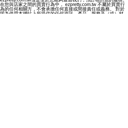
料於行銷活動資訊、商品訊息或新服務等相關行銷，且於
在您與店家之間的買賣行為中， ezpretty.com.tw 不屬於買賣行
首次行銷時，將提供您表示拒絕行銷之方式，本公司不會
為的任何相關方，不會承擔任何直接或間接責任或義務。 對於
向您索取相關費用。如您拒絕接受行銷服務或嗣後欲拒絕
因為使用本網站上所提供的任何資訊、產品、服務及（或）材
時，均可隨時通知本公司，本公司、所屬集團、關係企業
料，而產生或導致的任何損失或損害，ezpretty.com.tw 及其管
或與其合作行銷之第三方業務合作公司或第三方業務合作
理人員、員工或代表人均對此不承擔任何責任。 儘管
公司將立即停止利用您的個人資料行銷。
ezpretty.com.tw 已經盡了適當努力確保本網站上所列的服務符
四、個人資料利用之期間、地區、對象及方式如下
合合理的標準，仍不得將本網站內所列出的任何服務視為
1.期間：您同意於本公司存續期間或依法令之資料保存期
ezpretty.com.tw 推薦的服務，或是認為其代表該服務將會適用
間內，以及您的個人資料蒐集之目的消失或期限屆滿時，
於該用戶。如果該服務不適用於您，ezpretty.com.tw 將對此不
本公司得繼續保存、處理或利用您的個人資料。
承擔任何責任。
2.地區：就中華民國領域內。
網站使用者的守法義務及承諾
3.對象：本公司所屬公司(本公司)及其分公司、本公司之關
本條款構成您與 ezPretty 間之有效契約。 本條款中如有一部無
係企業、其他與本公司有業務往來或合作之機構。
效時，不影響其他條款之效力。 本條款如有未盡之處，雙方均
4.方式：以電話、簡訊、電子郵件、紙本或其他合於當時
應依誠實信用、平等互惠原則，共商解決之道。
科技之適當方式作個人資料之利用，(包括任何依法得利用
年齡和責任
之方式，但不限於使用於本網站或與外部合作之行銷)並於
你向 ezpretty.com.tw您確認您已經達到使用本網站的合法年
法令容許之範圍內，為行銷建檔、揭露、轉介或交互運用
齡。可以針對您在使用本網站時產生的任何責任，形成有約束力
予本公司及其合作對象。
的法律責任。您理解使用本網站時及他人使用您的登錄資訊使用
五、個人資料之類別
本網站時所產生的交易責任。
本聲明所指之個人資料類別如下:
網站連結
1.您提供之資料，包括您的姓名、性別、連絡方式(包括但
本網站可能包含有通往ezpretty.com.tw以外的其他方所運營網站
不限於電話、E-MAIL及地址等)、服務單位、職稱、為完
的超連結。此類超連結僅提供用於參考。此類網站不是由
成收款或付款所需之資料、IＰ位址、及其他得以直接或間
ezpretty.com.tw 控制，我們對其內容不承擔任何責任。在本網
接識別使用者身分之個人資料，及執行職務或業務之必要
站上加入通往此類網站的超連結，並非暗示我們贊同此類網站上
範圍內所需蒐集、處理及利用的個人資料。
的材料或是與其經營人之間存在任何聯繫。
2.為提升服務品質，本公司會依照所提供服務之性質，記
智慧財產權聲明
錄使用者的IP位址、以及在本公司內的瀏覽活動(例如，使
本網站上的所有資訊、內容、圖片、文字、聲音、圖像22、按
用者所使用的軟硬體、所點選的網頁)等資料，但是這些資
鈕、商標、服務標章及商品名稱均受中華民國國家法律及國際條