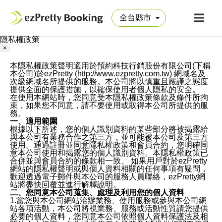
隱私權政策
×
本隱私權政策聲明適用於預約科技行銷股份有限公司(下稱
本公司)於ezPretty (http://www.ezpretty.com.tw) 網域名及
次級網域名所提供的服務。本公司將以慎重且嚴謹之態度
提供全面的保護措施，以確保使用者個人隱私的安全。
在使用本網站時，您同意受本隱私權政策條款及條件所拘
束，如果您不同意，請不要使用或取得本公司所提供的服
務。
一、適用範圍
根據以下所述，您的個人識別資料的某些部分將被揭露給
與本公司有業務合作之第三方，並可能被本公司及第三方
使用。通過註冊並同意隱私權政策和會員合約，您明確同
意本公司使用和揭露您的個人識別資料。本隱私權政策已
合併並與會員合約的條款相一致。 如果用戶對於ezPretty
網站的隱私權聲明或與個人資料相關的任何事項有疑問，
歡迎透過電子郵件與本公司的服務人員聯絡，ezPretty網
站將盡快回覆並進行解釋說明。
二、您同意本公司蒐集、處理及利用您的個人資料
1.當您與本公司網站洽辦業務、使用服務或參與本公司網
站各項活動，本公司將視業務、服務或活動性質請您提供
必要的個人資料，您同意本公司依照個人資料保護法及相