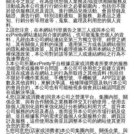
關法令之規定，在為提供您個人業務及/或提供相關服務及
活動或為本公司進行行銷分析之必要範圍內，包括但不限
於提供服務訊息及資訊、進行贈品兌換活動、會員登錄及
驗證、廣告行銷、特別活動通知、新服務、新產品之通
知、行銷分析等用途等，蒐集、處理及利用您的個人資
料。
2.請您注意，在本網站刊登廣告之第三人或與本公司
ezPretty網站連結與介接的網站，也可能蒐集您個人的資
料，凡經由本公司網站連結至第三方獨立管理、經營之網
站，其有關個人資料的保護，適用第三方或各該網站個別
的隱私權保護政策，其資料處理措施不適用本網站之隱私
權保護政策，本公司對於該等第三人或連結網站之行為不
負連帶責任。
3.本公司所屬ezPretty平台根據店家或消費者所要求的服務
功能需求或服務平台問題，本公司可使用您之前建立資料
及現在或過去在網站上的行為所取得之其他資料 (包括但
不限於手機作業系統、手機型號、手機帳號、APP設定參
數及其他資料)，來解決爭議、檢修障礙問題及執行本公司
的會員合約，本公司也有可能檢視多個會員以確認問題所
在或解決爭議。
4.您(店家或消費者)同意本公司之營運平台、集團內部、關
係企業、與有合作關係之業務夥伴交叉行銷使用，使用去
除個人識別化資料來強化統計分析網站利用方式、提升本
公司服務的內容及產品，進而提升本公司的市場行銷及促
銷、並且根據客戶的需求定義個人化製服務介面、網頁設
計及服務，這些使用改善並且調整本公司的網站使其更符
合您的需求。
5.您同意您(店家或消費者)本公司集團內部、關係企業、與