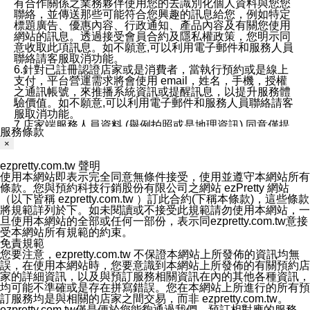
有合作關係之業務夥伴使用您的去識別化個人資料與您您
聯絡，並傳送那些可能符合您興趣的訊息給您，例如特定
標題廣告、優惠內容、行政通知、產品內容及有關您使用
網站的訊息。透過接受會員合約及隱私權政策，您明示同
意收取此項訊息。如不願意,可以利用電子郵件和服務人員
聯絡請客服取消功能。
6.針對已註冊認證店家或是消費者，當執行預約或是線上
支付，平台營運需求將會使用 email，姓名，手機，授權
之通訊帳號，來推播系統資訊或提醒訊息，以提升服務體
驗價值。如不願意,可以利用電子郵件和服務人員聯絡請客
服取消功能。
7.店家端服務人員資料 (舉例拍照或是地理資訊) 同意僅提
服務條款
供所屬店家管理人員可以使用消費者的作品集資料和員工
×
打卡個人圖像行為。本公司及ezPretty平台不會做任何使
用。
ezpretty.com.tw 聲明
三、本公司對您個人資料的揭露
使用本網站即表示完全同意無條件接受，使用並遵守本網站所有
1.基於現有服務平台的監管環境，預約科技保證不會揭露
條款。您與預約科技行銷股份有限公司之網站 ezPretty 網站
任何店家的營運資訊，且預約科技和店家均不能洩露消費
（以下皆稱 ezpretty.com.tw ）訂此合約(下稱本條款)，這些條款
者的個人資料。然而，在某些情況下，本公司可能會因受
將規範詳列於下。如未閱讀或不接受此規範請勿使用本網站，一
政府要求或法律規定，而被迫向政府或第三方提供資料。
旦使用本網站的全部或任何一部份，表示同ezpretty.com.tw意接
第三方也可能非法地攔截或存取傳輸的私人通訊，或會員
受本網站所有規範的約束。
可能濫用或誤用從本公司網站獲得的您的資料。因此，儘
免責規範
管本公司使用企業標準的保護措施來保護您的隱私，本公
您要注意，ezpretty.com.tw 不保證本網站上所發佈的資訊均無
司並未承諾您的個人識別資料或私人通訊將永遠保密。
誤，在使用本網站時，您要意識到本網站上所發佈的有關預約店
2.根據本公司的政策，本公司不會將涉及您的個人識別資
家的詳細資訊，以及與預訂服務相關資訊在內的其他各種資訊，
料出租或出售給第三方。
均可能不準確或是存在拼寫錯誤。您在本網站上所進行的所有預
3. 本公司、所屬集團、關係企業或與其合作行銷之第三方
訂服務均是與相關的店家之間交易，而非 ezpretty.com.tw。
業務合作公司會在您同意之情形下，始得利用您的個人資
ezpretty.com.tw僅是便於您能夠通過我們，預訂相對應的服務。