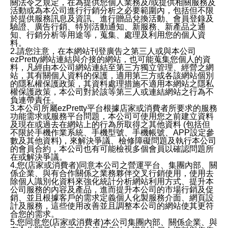
關法令之規定，在為提供您個人業務及/或提供相關服務及
活動或為本公司進行行銷分析之必要範圍內，包括但不限
於提供服務訊息及資訊、進行贈品兌換活動、會員登錄及
驗證、廣告行銷、特別活動通知、新服務、新產品之通
知、行銷分析等用途等，蒐集、處理及利用您的個人資
料。
2.請您注意，在本網站刊登廣告之第三人或與本公司
ezPretty網站連結與介接的網站，也可能蒐集您個人的資
料，凡經由本公司網站連結至第三方獨立管理、經營之網
站，其有關個人資料的保護，適用第三方或各該網站個別
的隱私權保護政策，其資料處理措施不適用本網站之隱私
權保護政策，本公司對於該等第三人或連結網站之行為不
負連帶責任。
3.本公司所屬ezPretty平台根據店家或消費者所要求的服務
功能需求或服務平台問題，本公司可使用您之前建立資料
及現在或過去在網站上的行為所取得之其他資料 (包括但
不限於手機作業系統、手機型號、手機帳號、APP設定參
數及其他資料)，來解決爭議、檢修障礙問題及執行本公司
的會員合約，本公司也有可能檢視多個會員以確認問題所
在或解決爭議。
4.您(店家或消費者)同意本公司之營運平台、集團內部、關
係企業、與有合作關係之業務夥伴交叉行銷使用，使用去
除個人識別化資料來強化統計分析網站利用方式、提升本
公司服務的內容及產品，進而提升本公司的市場行銷及促
銷、並且根據客戶的需求定義個人化製服務介面、網頁設
計及服務，這些使用改善並且調整本公司的網站使其更符
合您的需求。
5.您同意您(店家或消費者)本公司集團內部、關係企業、與