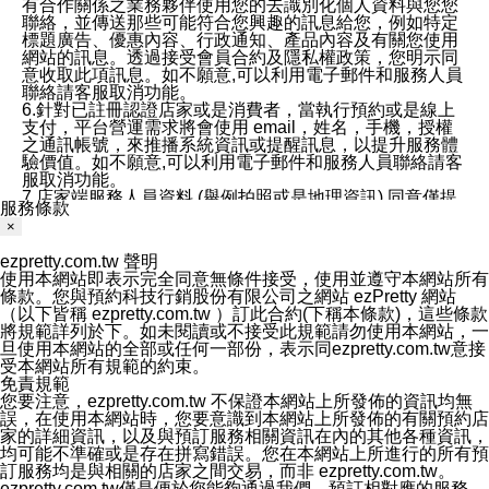
有合作關係之業務夥伴使用您的去識別化個人資料與您您
聯絡，並傳送那些可能符合您興趣的訊息給您，例如特定
標題廣告、優惠內容、行政通知、產品內容及有關您使用
網站的訊息。透過接受會員合約及隱私權政策，您明示同
意收取此項訊息。如不願意,可以利用電子郵件和服務人員
聯絡請客服取消功能。
6.針對已註冊認證店家或是消費者，當執行預約或是線上
支付，平台營運需求將會使用 email，姓名，手機，授權
之通訊帳號，來推播系統資訊或提醒訊息，以提升服務體
驗價值。如不願意,可以利用電子郵件和服務人員聯絡請客
服取消功能。
7.店家端服務人員資料 (舉例拍照或是地理資訊) 同意僅提
服務條款
供所屬店家管理人員可以使用消費者的作品集資料和員工
×
打卡個人圖像行為。本公司及ezPretty平台不會做任何使
用。
ezpretty.com.tw 聲明
三、本公司對您個人資料的揭露
使用本網站即表示完全同意無條件接受，使用並遵守本網站所有
1.基於現有服務平台的監管環境，預約科技保證不會揭露
條款。您與預約科技行銷股份有限公司之網站 ezPretty 網站
任何店家的營運資訊，且預約科技和店家均不能洩露消費
（以下皆稱 ezpretty.com.tw ）訂此合約(下稱本條款)，這些條款
者的個人資料。然而，在某些情況下，本公司可能會因受
將規範詳列於下。如未閱讀或不接受此規範請勿使用本網站，一
政府要求或法律規定，而被迫向政府或第三方提供資料。
旦使用本網站的全部或任何一部份，表示同ezpretty.com.tw意接
第三方也可能非法地攔截或存取傳輸的私人通訊，或會員
受本網站所有規範的約束。
可能濫用或誤用從本公司網站獲得的您的資料。因此，儘
免責規範
管本公司使用企業標準的保護措施來保護您的隱私，本公
您要注意，ezpretty.com.tw 不保證本網站上所發佈的資訊均無
司並未承諾您的個人識別資料或私人通訊將永遠保密。
誤，在使用本網站時，您要意識到本網站上所發佈的有關預約店
2.根據本公司的政策，本公司不會將涉及您的個人識別資
家的詳細資訊，以及與預訂服務相關資訊在內的其他各種資訊，
料出租或出售給第三方。
均可能不準確或是存在拼寫錯誤。您在本網站上所進行的所有預
3. 本公司、所屬集團、關係企業或與其合作行銷之第三方
訂服務均是與相關的店家之間交易，而非 ezpretty.com.tw。
業務合作公司會在您同意之情形下，始得利用您的個人資
ezpretty.com.tw僅是便於您能夠通過我們，預訂相對應的服務。