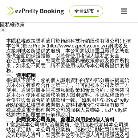
隱私權政策
×
本隱私權政策聲明適用於預約科技行銷股份有限公司(下稱
本公司)於ezPretty (http://www.ezpretty.com.tw) 網域名及
次級網域名所提供的服務。本公司將以慎重且嚴謹之態度
提供全面的保護措施，以確保使用者個人隱私的安全。
在使用本網站時，您同意受本隱私權政策條款及條件所拘
束，如果您不同意，請不要使用或取得本公司所提供的服
務。
一、適用範圍
根據以下所述，您的個人識別資料的某些部分將被揭露給
與本公司有業務合作之第三方，並可能被本公司及第三方
使用。通過註冊並同意隱私權政策和會員合約，您明確同
意本公司使用和揭露您的個人識別資料。本隱私權政策已
合併並與會員合約的條款相一致。 如果用戶對於ezPretty
網站的隱私權聲明或與個人資料相關的任何事項有疑問，
歡迎透過電子郵件與本公司的服務人員聯絡，ezPretty網
站將盡快回覆並進行解釋說明。
二、您同意本公司蒐集、處理及利用您的個人資料
1.當您與本公司網站洽辦業務、使用服務或參與本公司網
站各項活動，本公司將視業務、服務或活動性質請您提供
必要的個人資料，您同意本公司依照個人資料保護法及相