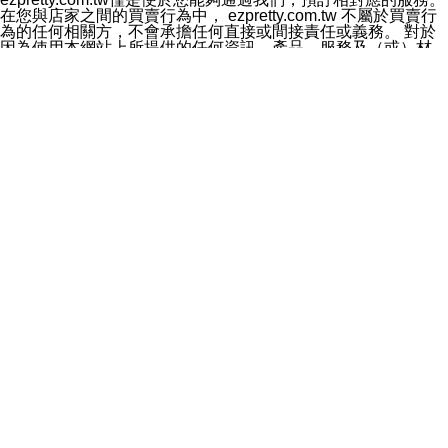
料於行銷活動資訊、商品訊息或新服務等相關行銷，且於
在您與店家之間的買賣行為中， ezpretty.com.tw 不屬於買賣行
首次行銷時，將提供您表示拒絕行銷之方式，本公司不會
為的任何相關方，不會承擔任何直接或間接責任或義務。 對於
向您索取相關費用。如您拒絕接受行銷服務或嗣後欲拒絕
因為使用本網站上所提供的任何資訊、產品、服務及（或）材
時，均可隨時通知本公司，本公司、所屬集團、關係企業
料，而產生或導致的任何損失或損害，ezpretty.com.tw 及其管
或與其合作行銷之第三方業務合作公司或第三方業務合作
理人員、員工或代表人均對此不承擔任何責任。 儘管
公司將立即停止利用您的個人資料行銷。
ezpretty.com.tw 已經盡了適當努力確保本網站上所列的服務符
四、個人資料利用之期間、地區、對象及方式如下
合合理的標準，仍不得將本網站內所列出的任何服務視為
1.期間：您同意於本公司存續期間或依法令之資料保存期
ezpretty.com.tw 推薦的服務，或是認為其代表該服務將會適用
間內，以及您的個人資料蒐集之目的消失或期限屆滿時，
於該用戶。如果該服務不適用於您，ezpretty.com.tw 將對此不
本公司得繼續保存、處理或利用您的個人資料。
承擔任何責任。
2.地區：就中華民國領域內。
網站使用者的守法義務及承諾
3.對象：本公司所屬公司(本公司)及其分公司、本公司之關
本條款構成您與 ezPretty 間之有效契約。 本條款中如有一部無
係企業、其他與本公司有業務往來或合作之機構。
效時，不影響其他條款之效力。 本條款如有未盡之處，雙方均
4.方式：以電話、簡訊、電子郵件、紙本或其他合於當時
應依誠實信用、平等互惠原則，共商解決之道。
科技之適當方式作個人資料之利用，(包括任何依法得利用
年齡和責任
之方式，但不限於使用於本網站或與外部合作之行銷)並於
你向 ezpretty.com.tw您確認您已經達到使用本網站的合法年
法令容許之範圍內，為行銷建檔、揭露、轉介或交互運用
齡。可以針對您在使用本網站時產生的任何責任，形成有約束力
予本公司及其合作對象。
的法律責任。您理解使用本網站時及他人使用您的登錄資訊使用
五、個人資料之類別
本網站時所產生的交易責任。
本聲明所指之個人資料類別如下:
網站連結
1.您提供之資料，包括您的姓名、性別、連絡方式(包括但
本網站可能包含有通往ezpretty.com.tw以外的其他方所運營網站
不限於電話、E-MAIL及地址等)、服務單位、職稱、為完
的超連結。此類超連結僅提供用於參考。此類網站不是由
成收款或付款所需之資料、IＰ位址、及其他得以直接或間
ezpretty.com.tw 控制，我們對其內容不承擔任何責任。在本網
接識別使用者身分之個人資料，及執行職務或業務之必要
站上加入通往此類網站的超連結，並非暗示我們贊同此類網站上
範圍內所需蒐集、處理及利用的個人資料。
的材料或是與其經營人之間存在任何聯繫。
2.為提升服務品質，本公司會依照所提供服務之性質，記
智慧財產權聲明
錄使用者的IP位址、以及在本公司內的瀏覽活動(例如，使
本網站上的所有資訊、內容、圖片、文字、聲音、圖像22、按
用者所使用的軟硬體、所點選的網頁)等資料，但是這些資
鈕、商標、服務標章及商品名稱均受中華民國國家法律及國際條