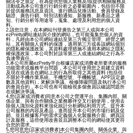
關法令之規定，在為提供您個人業務及/或提供相關服務及
活動或為本公司進行行銷分析之必要範圍內，包括但不限
於提供服務訊息及資訊、進行贈品兌換活動、會員登錄及
驗證、廣告行銷、特別活動通知、新服務、新產品之通
知、行銷分析等用途等，蒐集、處理及利用您的個人資
料。
2.請您注意，在本網站刊登廣告之第三人或與本公司
ezPretty網站連結與介接的網站，也可能蒐集您個人的資
料，凡經由本公司網站連結至第三方獨立管理、經營之網
站，其有關個人資料的保護，適用第三方或各該網站個別
的隱私權保護政策，其資料處理措施不適用本網站之隱私
權保護政策，本公司對於該等第三人或連結網站之行為不
負連帶責任。
3.本公司所屬ezPretty平台根據店家或消費者所要求的服務
功能需求或服務平台問題，本公司可使用您之前建立資料
及現在或過去在網站上的行為所取得之其他資料 (包括但
不限於手機作業系統、手機型號、手機帳號、APP設定參
數及其他資料)，來解決爭議、檢修障礙問題及執行本公司
的會員合約，本公司也有可能檢視多個會員以確認問題所
在或解決爭議。
4.您(店家或消費者)同意本公司之營運平台、集團內部、關
係企業、與有合作關係之業務夥伴交叉行銷使用，使用去
除個人識別化資料來強化統計分析網站利用方式、提升本
公司服務的內容及產品，進而提升本公司的市場行銷及促
銷、並且根據客戶的需求定義個人化製服務介面、網頁設
計及服務，這些使用改善並且調整本公司的網站使其更符
合您的需求。
5.您同意您(店家或消費者)本公司集團內部、關係企業、與