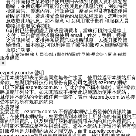
有合作關係之業務夥伴使用您的去識別化個人資料與您您
聯絡，並傳送那些可能符合您興趣的訊息給您，例如特定
標題廣告、優惠內容、行政通知、產品內容及有關您使用
網站的訊息。透過接受會員合約及隱私權政策，您明示同
意收取此項訊息。如不願意,可以利用電子郵件和服務人員
聯絡請客服取消功能。
6.針對已註冊認證店家或是消費者，當執行預約或是線上
支付，平台營運需求將會使用 email，姓名，手機，授權
之通訊帳號，來推播系統資訊或提醒訊息，以提升服務體
驗價值。如不願意,可以利用電子郵件和服務人員聯絡請客
服取消功能。
7.店家端服務人員資料 (舉例拍照或是地理資訊) 同意僅提
服務條款
供所屬店家管理人員可以使用消費者的作品集資料和員工
×
打卡個人圖像行為。本公司及ezPretty平台不會做任何使
用。
ezpretty.com.tw 聲明
三、本公司對您個人資料的揭露
使用本網站即表示完全同意無條件接受，使用並遵守本網站所有
1.基於現有服務平台的監管環境，預約科技保證不會揭露
條款。您與預約科技行銷股份有限公司之網站 ezPretty 網站
任何店家的營運資訊，且預約科技和店家均不能洩露消費
（以下皆稱 ezpretty.com.tw ）訂此合約(下稱本條款)，這些條款
者的個人資料。然而，在某些情況下，本公司可能會因受
將規範詳列於下。如未閱讀或不接受此規範請勿使用本網站，一
政府要求或法律規定，而被迫向政府或第三方提供資料。
旦使用本網站的全部或任何一部份，表示同ezpretty.com.tw意接
第三方也可能非法地攔截或存取傳輸的私人通訊，或會員
受本網站所有規範的約束。
可能濫用或誤用從本公司網站獲得的您的資料。因此，儘
免責規範
管本公司使用企業標準的保護措施來保護您的隱私，本公
您要注意，ezpretty.com.tw 不保證本網站上所發佈的資訊均無
司並未承諾您的個人識別資料或私人通訊將永遠保密。
誤，在使用本網站時，您要意識到本網站上所發佈的有關預約店
2.根據本公司的政策，本公司不會將涉及您的個人識別資
家的詳細資訊，以及與預訂服務相關資訊在內的其他各種資訊，
料出租或出售給第三方。
均可能不準確或是存在拼寫錯誤。您在本網站上所進行的所有預
3. 本公司、所屬集團、關係企業或與其合作行銷之第三方
訂服務均是與相關的店家之間交易，而非 ezpretty.com.tw。
業務合作公司會在您同意之情形下，始得利用您的個人資
ezpretty.com.tw僅是便於您能夠通過我們，預訂相對應的服務。