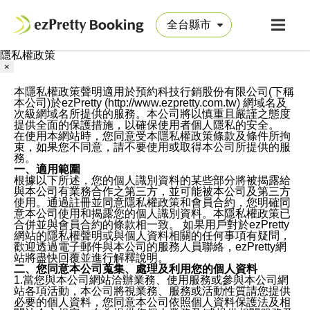
隱私權政策
×
本隱私權政策聲明適用於預約科技行銷股份有限公司(下稱
本公司)於ezPretty (http://www.ezpretty.com.tw) 網域名及
次級網域名所提供的服務。本公司將以慎重且嚴謹之態度
提供全面的保護措施，以確保使用者個人隱私的安全。
在使用本網站時，您同意受本隱私權政策條款及條件所拘
束，如果您不同意，請不要使用或取得本公司所提供的服
務。
一、適用範圍
根據以下所述，您的個人識別資料的某些部分將被揭露給
與本公司有業務合作之第三方，並可能被本公司及第三方
使用。通過註冊並同意隱私權政策和會員合約，您明確同
意本公司使用和揭露您的個人識別資料。本隱私權政策已
合併並與會員合約的條款相一致。 如果用戶對於ezPretty
網站的隱私權聲明或與個人資料相關的任何事項有疑問，
歡迎透過電子郵件與本公司的服務人員聯絡，ezPretty網
站將盡快回覆並進行解釋說明。
二、您同意本公司蒐集、處理及利用您的個人資料
1.當您與本公司網站洽辦業務、使用服務或參與本公司網
站各項活動，本公司將視業務、服務或活動性質請您提供
必要的個人資料，您同意本公司依照個人資料保護法及相