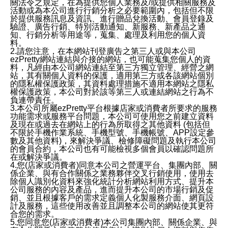
關法令之規定，在為提供您個人業務及/或提供相關服務及
活動或為本公司進行行銷分析之必要範圍內，包括但不限
於提供服務訊息及資訊、進行贈品兌換活動、會員登錄及
驗證、廣告行銷、特別活動通知、新服務、新產品之通
知、行銷分析等用途等，蒐集、處理及利用您的個人資
料。
2.請您注意，在本網站刊登廣告之第三人或與本公司
ezPretty網站連結與介接的網站，也可能蒐集您個人的資
料，凡經由本公司網站連結至第三方獨立管理、經營之網
站，其有關個人資料的保護，適用第三方或各該網站個別
的隱私權保護政策，其資料處理措施不適用本網站之隱私
權保護政策，本公司對於該等第三人或連結網站之行為不
負連帶責任。
3.本公司所屬ezPretty平台根據店家或消費者所要求的服務
功能需求或服務平台問題，本公司可使用您之前建立資料
及現在或過去在網站上的行為所取得之其他資料 (包括但
不限於手機作業系統、手機型號、手機帳號、APP設定參
數及其他資料)，來解決爭議、檢修障礙問題及執行本公司
的會員合約，本公司也有可能檢視多個會員以確認問題所
在或解決爭議。
4.您(店家或消費者)同意本公司之營運平台、集團內部、關
係企業、與有合作關係之業務夥伴交叉行銷使用，使用去
除個人識別化資料來強化統計分析網站利用方式、提升本
公司服務的內容及產品，進而提升本公司的市場行銷及促
銷、並且根據客戶的需求定義個人化製服務介面、網頁設
計及服務，這些使用改善並且調整本公司的網站使其更符
合您的需求。
5.您同意您(店家或消費者)本公司集團內部、關係企業、與