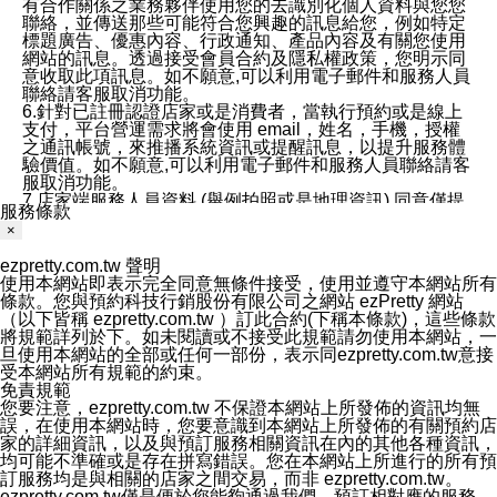
有合作關係之業務夥伴使用您的去識別化個人資料與您您
聯絡，並傳送那些可能符合您興趣的訊息給您，例如特定
標題廣告、優惠內容、行政通知、產品內容及有關您使用
網站的訊息。透過接受會員合約及隱私權政策，您明示同
意收取此項訊息。如不願意,可以利用電子郵件和服務人員
聯絡請客服取消功能。
6.針對已註冊認證店家或是消費者，當執行預約或是線上
支付，平台營運需求將會使用 email，姓名，手機，授權
之通訊帳號，來推播系統資訊或提醒訊息，以提升服務體
驗價值。如不願意,可以利用電子郵件和服務人員聯絡請客
服取消功能。
7.店家端服務人員資料 (舉例拍照或是地理資訊) 同意僅提
服務條款
供所屬店家管理人員可以使用消費者的作品集資料和員工
×
打卡個人圖像行為。本公司及ezPretty平台不會做任何使
用。
ezpretty.com.tw 聲明
三、本公司對您個人資料的揭露
使用本網站即表示完全同意無條件接受，使用並遵守本網站所有
1.基於現有服務平台的監管環境，預約科技保證不會揭露
條款。您與預約科技行銷股份有限公司之網站 ezPretty 網站
任何店家的營運資訊，且預約科技和店家均不能洩露消費
（以下皆稱 ezpretty.com.tw ）訂此合約(下稱本條款)，這些條款
者的個人資料。然而，在某些情況下，本公司可能會因受
將規範詳列於下。如未閱讀或不接受此規範請勿使用本網站，一
政府要求或法律規定，而被迫向政府或第三方提供資料。
旦使用本網站的全部或任何一部份，表示同ezpretty.com.tw意接
第三方也可能非法地攔截或存取傳輸的私人通訊，或會員
受本網站所有規範的約束。
可能濫用或誤用從本公司網站獲得的您的資料。因此，儘
免責規範
管本公司使用企業標準的保護措施來保護您的隱私，本公
您要注意，ezpretty.com.tw 不保證本網站上所發佈的資訊均無
司並未承諾您的個人識別資料或私人通訊將永遠保密。
誤，在使用本網站時，您要意識到本網站上所發佈的有關預約店
2.根據本公司的政策，本公司不會將涉及您的個人識別資
家的詳細資訊，以及與預訂服務相關資訊在內的其他各種資訊，
料出租或出售給第三方。
均可能不準確或是存在拼寫錯誤。您在本網站上所進行的所有預
3. 本公司、所屬集團、關係企業或與其合作行銷之第三方
訂服務均是與相關的店家之間交易，而非 ezpretty.com.tw。
業務合作公司會在您同意之情形下，始得利用您的個人資
ezpretty.com.tw僅是便於您能夠通過我們，預訂相對應的服務。