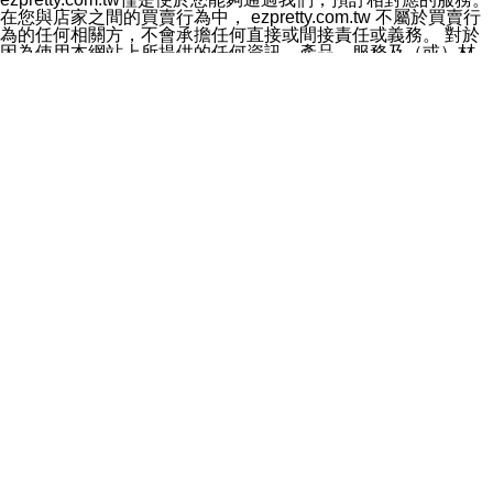
料於行銷活動資訊、商品訊息或新服務等相關行銷，且於
在您與店家之間的買賣行為中， ezpretty.com.tw 不屬於買賣行
首次行銷時，將提供您表示拒絕行銷之方式，本公司不會
為的任何相關方，不會承擔任何直接或間接責任或義務。 對於
向您索取相關費用。如您拒絕接受行銷服務或嗣後欲拒絕
因為使用本網站上所提供的任何資訊、產品、服務及（或）材
時，均可隨時通知本公司，本公司、所屬集團、關係企業
料，而產生或導致的任何損失或損害，ezpretty.com.tw 及其管
或與其合作行銷之第三方業務合作公司或第三方業務合作
理人員、員工或代表人均對此不承擔任何責任。 儘管
公司將立即停止利用您的個人資料行銷。
ezpretty.com.tw 已經盡了適當努力確保本網站上所列的服務符
四、個人資料利用之期間、地區、對象及方式如下
合合理的標準，仍不得將本網站內所列出的任何服務視為
1.期間：您同意於本公司存續期間或依法令之資料保存期
ezpretty.com.tw 推薦的服務，或是認為其代表該服務將會適用
間內，以及您的個人資料蒐集之目的消失或期限屆滿時，
於該用戶。如果該服務不適用於您，ezpretty.com.tw 將對此不
本公司得繼續保存、處理或利用您的個人資料。
承擔任何責任。
2.地區：就中華民國領域內。
網站使用者的守法義務及承諾
3.對象：本公司所屬公司(本公司)及其分公司、本公司之關
本條款構成您與 ezPretty 間之有效契約。 本條款中如有一部無
係企業、其他與本公司有業務往來或合作之機構。
效時，不影響其他條款之效力。 本條款如有未盡之處，雙方均
4.方式：以電話、簡訊、電子郵件、紙本或其他合於當時
應依誠實信用、平等互惠原則，共商解決之道。
科技之適當方式作個人資料之利用，(包括任何依法得利用
年齡和責任
之方式，但不限於使用於本網站或與外部合作之行銷)並於
你向 ezpretty.com.tw您確認您已經達到使用本網站的合法年
法令容許之範圍內，為行銷建檔、揭露、轉介或交互運用
齡。可以針對您在使用本網站時產生的任何責任，形成有約束力
予本公司及其合作對象。
的法律責任。您理解使用本網站時及他人使用您的登錄資訊使用
五、個人資料之類別
本網站時所產生的交易責任。
本聲明所指之個人資料類別如下:
網站連結
1.您提供之資料，包括您的姓名、性別、連絡方式(包括但
本網站可能包含有通往ezpretty.com.tw以外的其他方所運營網站
不限於電話、E-MAIL及地址等)、服務單位、職稱、為完
的超連結。此類超連結僅提供用於參考。此類網站不是由
成收款或付款所需之資料、IＰ位址、及其他得以直接或間
ezpretty.com.tw 控制，我們對其內容不承擔任何責任。在本網
接識別使用者身分之個人資料，及執行職務或業務之必要
站上加入通往此類網站的超連結，並非暗示我們贊同此類網站上
範圍內所需蒐集、處理及利用的個人資料。
的材料或是與其經營人之間存在任何聯繫。
2.為提升服務品質，本公司會依照所提供服務之性質，記
智慧財產權聲明
錄使用者的IP位址、以及在本公司內的瀏覽活動(例如，使
本網站上的所有資訊、內容、圖片、文字、聲音、圖像22、按
用者所使用的軟硬體、所點選的網頁)等資料，但是這些資
鈕、商標、服務標章及商品名稱均受中華民國國家法律及國際條