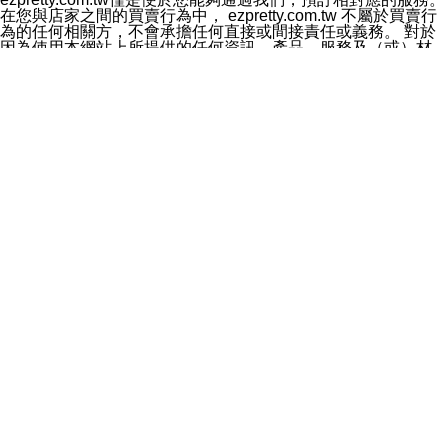
料於行銷活動資訊、商品訊息或新服務等相關行銷，且於
在您與店家之間的買賣行為中， ezpretty.com.tw 不屬於買賣行
首次行銷時，將提供您表示拒絕行銷之方式，本公司不會
為的任何相關方，不會承擔任何直接或間接責任或義務。 對於
向您索取相關費用。如您拒絕接受行銷服務或嗣後欲拒絕
因為使用本網站上所提供的任何資訊、產品、服務及（或）材
時，均可隨時通知本公司，本公司、所屬集團、關係企業
料，而產生或導致的任何損失或損害，ezpretty.com.tw 及其管
或與其合作行銷之第三方業務合作公司或第三方業務合作
理人員、員工或代表人均對此不承擔任何責任。 儘管
公司將立即停止利用您的個人資料行銷。
ezpretty.com.tw 已經盡了適當努力確保本網站上所列的服務符
四、個人資料利用之期間、地區、對象及方式如下
合合理的標準，仍不得將本網站內所列出的任何服務視為
1.期間：您同意於本公司存續期間或依法令之資料保存期
ezpretty.com.tw 推薦的服務，或是認為其代表該服務將會適用
間內，以及您的個人資料蒐集之目的消失或期限屆滿時，
於該用戶。如果該服務不適用於您，ezpretty.com.tw 將對此不
本公司得繼續保存、處理或利用您的個人資料。
承擔任何責任。
2.地區：就中華民國領域內。
網站使用者的守法義務及承諾
3.對象：本公司所屬公司(本公司)及其分公司、本公司之關
本條款構成您與 ezPretty 間之有效契約。 本條款中如有一部無
係企業、其他與本公司有業務往來或合作之機構。
效時，不影響其他條款之效力。 本條款如有未盡之處，雙方均
4.方式：以電話、簡訊、電子郵件、紙本或其他合於當時
應依誠實信用、平等互惠原則，共商解決之道。
科技之適當方式作個人資料之利用，(包括任何依法得利用
年齡和責任
之方式，但不限於使用於本網站或與外部合作之行銷)並於
你向 ezpretty.com.tw您確認您已經達到使用本網站的合法年
法令容許之範圍內，為行銷建檔、揭露、轉介或交互運用
齡。可以針對您在使用本網站時產生的任何責任，形成有約束力
予本公司及其合作對象。
的法律責任。您理解使用本網站時及他人使用您的登錄資訊使用
五、個人資料之類別
本網站時所產生的交易責任。
本聲明所指之個人資料類別如下:
網站連結
1.您提供之資料，包括您的姓名、性別、連絡方式(包括但
本網站可能包含有通往ezpretty.com.tw以外的其他方所運營網站
不限於電話、E-MAIL及地址等)、服務單位、職稱、為完
的超連結。此類超連結僅提供用於參考。此類網站不是由
成收款或付款所需之資料、IＰ位址、及其他得以直接或間
ezpretty.com.tw 控制，我們對其內容不承擔任何責任。在本網
接識別使用者身分之個人資料，及執行職務或業務之必要
站上加入通往此類網站的超連結，並非暗示我們贊同此類網站上
範圍內所需蒐集、處理及利用的個人資料。
的材料或是與其經營人之間存在任何聯繫。
2.為提升服務品質，本公司會依照所提供服務之性質，記
智慧財產權聲明
錄使用者的IP位址、以及在本公司內的瀏覽活動(例如，使
本網站上的所有資訊、內容、圖片、文字、聲音、圖像22、按
用者所使用的軟硬體、所點選的網頁)等資料，但是這些資
鈕、商標、服務標章及商品名稱均受中華民國國家法律及國際條