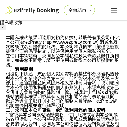
隱私權政策
×
本隱私權政策聲明適用於預約科技行銷股份有限公司(下稱
本公司)於ezPretty (http://www.ezpretty.com.tw) 網域名及
次級網域名所提供的服務。本公司將以慎重且嚴謹之態度
提供全面的保護措施，以確保使用者個人隱私的安全。
在使用本網站時，您同意受本隱私權政策條款及條件所拘
束，如果您不同意，請不要使用或取得本公司所提供的服
務。
一、適用範圍
根據以下所述，您的個人識別資料的某些部分將被揭露給
與本公司有業務合作之第三方，並可能被本公司及第三方
使用。通過註冊並同意隱私權政策和會員合約，您明確同
意本公司使用和揭露您的個人識別資料。本隱私權政策已
合併並與會員合約的條款相一致。 如果用戶對於ezPretty
網站的隱私權聲明或與個人資料相關的任何事項有疑問，
歡迎透過電子郵件與本公司的服務人員聯絡，ezPretty網
站將盡快回覆並進行解釋說明。
二、您同意本公司蒐集、處理及利用您的個人資料
1.當您與本公司網站洽辦業務、使用服務或參與本公司網
站各項活動，本公司將視業務、服務或活動性質請您提供
必要的個人資料，您同意本公司依照個人資料保護法及相