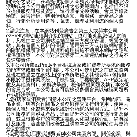
關法令之規定，在為提供您個人業務及/或提供相關服務及
活動或為本公司進行行銷分析之必要範圍內，包括但不限
於提供服務訊息及資訊、進行贈品兌換活動、會員登錄及
驗證、廣告行銷、特別活動通知、新服務、新產品之通
知、行銷分析等用途等，蒐集、處理及利用您的個人資
料。
2.請您注意，在本網站刊登廣告之第三人或與本公司
ezPretty網站連結與介接的網站，也可能蒐集您個人的資
料，凡經由本公司網站連結至第三方獨立管理、經營之網
站，其有關個人資料的保護，適用第三方或各該網站個別
的隱私權保護政策，其資料處理措施不適用本網站之隱私
權保護政策，本公司對於該等第三人或連結網站之行為不
負連帶責任。
3.本公司所屬ezPretty平台根據店家或消費者所要求的服務
功能需求或服務平台問題，本公司可使用您之前建立資料
及現在或過去在網站上的行為所取得之其他資料 (包括但
不限於手機作業系統、手機型號、手機帳號、APP設定參
數及其他資料)，來解決爭議、檢修障礙問題及執行本公司
的會員合約，本公司也有可能檢視多個會員以確認問題所
在或解決爭議。
4.您(店家或消費者)同意本公司之營運平台、集團內部、關
係企業、與有合作關係之業務夥伴交叉行銷使用，使用去
除個人識別化資料來強化統計分析網站利用方式、提升本
公司服務的內容及產品，進而提升本公司的市場行銷及促
銷、並且根據客戶的需求定義個人化製服務介面、網頁設
計及服務，這些使用改善並且調整本公司的網站使其更符
合您的需求。
5.您同意您(店家或消費者)本公司集團內部、關係企業、與