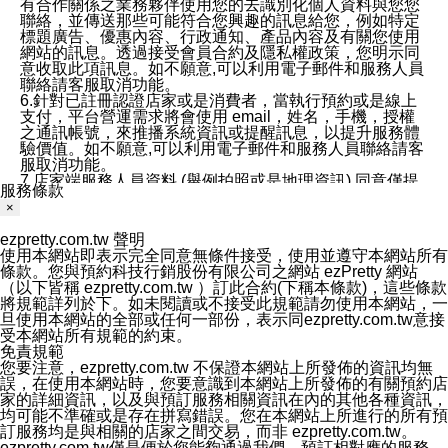
有合作關係之業務夥伴使用您的去識別化個人資料與您您
聯絡，並傳送那些可能符合您興趣的訊息給您，例如特定
標題廣告、優惠內容、行政通知、產品內容及有關您使用
網站的訊息。透過接受會員合約及隱私權政策，您明示同
意收取此項訊息。如不願意,可以利用電子郵件和服務人員
聯絡請客服取消功能。
6.針對已註冊認證店家或是消費者，當執行預約或是線上
支付，平台營運需求將會使用 email，姓名，手機，授權
之通訊帳號，來推播系統資訊或提醒訊息，以提升服務體
驗價值。如不願意,可以利用電子郵件和服務人員聯絡請客
服取消功能。
7.店家端服務人員資料 (舉例拍照或是地理資訊) 同意僅提
服務條款
供所屬店家管理人員可以使用消費者的作品集資料和員工
×
打卡個人圖像行為。本公司及ezPretty平台不會做任何使
用。
ezpretty.com.tw 聲明
三、本公司對您個人資料的揭露
使用本網站即表示完全同意無條件接受，使用並遵守本網站所有
1.基於現有服務平台的監管環境，預約科技保證不會揭露
條款。您與預約科技行銷股份有限公司之網站 ezPretty 網站
任何店家的營運資訊，且預約科技和店家均不能洩露消費
（以下皆稱 ezpretty.com.tw ）訂此合約(下稱本條款)，這些條款
者的個人資料。然而，在某些情況下，本公司可能會因受
將規範詳列於下。如未閱讀或不接受此規範請勿使用本網站，一
政府要求或法律規定，而被迫向政府或第三方提供資料。
旦使用本網站的全部或任何一部份，表示同ezpretty.com.tw意接
第三方也可能非法地攔截或存取傳輸的私人通訊，或會員
受本網站所有規範的約束。
可能濫用或誤用從本公司網站獲得的您的資料。因此，儘
免責規範
管本公司使用企業標準的保護措施來保護您的隱私，本公
您要注意，ezpretty.com.tw 不保證本網站上所發佈的資訊均無
司並未承諾您的個人識別資料或私人通訊將永遠保密。
誤，在使用本網站時，您要意識到本網站上所發佈的有關預約店
2.根據本公司的政策，本公司不會將涉及您的個人識別資
家的詳細資訊，以及與預訂服務相關資訊在內的其他各種資訊，
料出租或出售給第三方。
均可能不準確或是存在拼寫錯誤。您在本網站上所進行的所有預
3. 本公司、所屬集團、關係企業或與其合作行銷之第三方
訂服務均是與相關的店家之間交易，而非 ezpretty.com.tw。
業務合作公司會在您同意之情形下，始得利用您的個人資
ezpretty.com.tw僅是便於您能夠通過我們，預訂相對應的服務。