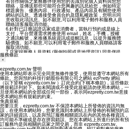
有合作關係之業務夥伴使用您的去識別化個人資料與您您
聯絡，並傳送那些可能符合您興趣的訊息給您，例如特定
標題廣告、優惠內容、行政通知、產品內容及有關您使用
網站的訊息。透過接受會員合約及隱私權政策，您明示同
意收取此項訊息。如不願意,可以利用電子郵件和服務人員
聯絡請客服取消功能。
6.針對已註冊認證店家或是消費者，當執行預約或是線上
支付，平台營運需求將會使用 email，姓名，手機，授權
之通訊帳號，來推播系統資訊或提醒訊息，以提升服務體
驗價值。如不願意,可以利用電子郵件和服務人員聯絡請客
服取消功能。
7.店家端服務人員資料 (舉例拍照或是地理資訊) 同意僅提
服務條款
供所屬店家管理人員可以使用消費者的作品集資料和員工
×
打卡個人圖像行為。本公司及ezPretty平台不會做任何使
用。
ezpretty.com.tw 聲明
三、本公司對您個人資料的揭露
使用本網站即表示完全同意無條件接受，使用並遵守本網站所有
1.基於現有服務平台的監管環境，預約科技保證不會揭露
條款。您與預約科技行銷股份有限公司之網站 ezPretty 網站
任何店家的營運資訊，且預約科技和店家均不能洩露消費
（以下皆稱 ezpretty.com.tw ）訂此合約(下稱本條款)，這些條款
者的個人資料。然而，在某些情況下，本公司可能會因受
將規範詳列於下。如未閱讀或不接受此規範請勿使用本網站，一
政府要求或法律規定，而被迫向政府或第三方提供資料。
旦使用本網站的全部或任何一部份，表示同ezpretty.com.tw意接
第三方也可能非法地攔截或存取傳輸的私人通訊，或會員
受本網站所有規範的約束。
可能濫用或誤用從本公司網站獲得的您的資料。因此，儘
免責規範
管本公司使用企業標準的保護措施來保護您的隱私，本公
您要注意，ezpretty.com.tw 不保證本網站上所發佈的資訊均無
司並未承諾您的個人識別資料或私人通訊將永遠保密。
誤，在使用本網站時，您要意識到本網站上所發佈的有關預約店
2.根據本公司的政策，本公司不會將涉及您的個人識別資
家的詳細資訊，以及與預訂服務相關資訊在內的其他各種資訊，
料出租或出售給第三方。
均可能不準確或是存在拼寫錯誤。您在本網站上所進行的所有預
3. 本公司、所屬集團、關係企業或與其合作行銷之第三方
訂服務均是與相關的店家之間交易，而非 ezpretty.com.tw。
業務合作公司會在您同意之情形下，始得利用您的個人資
ezpretty.com.tw僅是便於您能夠通過我們，預訂相對應的服務。