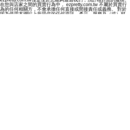
料於行銷活動資訊、商品訊息或新服務等相關行銷，且於
在您與店家之間的買賣行為中， ezpretty.com.tw 不屬於買賣行
首次行銷時，將提供您表示拒絕行銷之方式，本公司不會
為的任何相關方，不會承擔任何直接或間接責任或義務。 對於
向您索取相關費用。如您拒絕接受行銷服務或嗣後欲拒絕
因為使用本網站上所提供的任何資訊、產品、服務及（或）材
時，均可隨時通知本公司，本公司、所屬集團、關係企業
料，而產生或導致的任何損失或損害，ezpretty.com.tw 及其管
或與其合作行銷之第三方業務合作公司或第三方業務合作
理人員、員工或代表人均對此不承擔任何責任。 儘管
公司將立即停止利用您的個人資料行銷。
ezpretty.com.tw 已經盡了適當努力確保本網站上所列的服務符
四、個人資料利用之期間、地區、對象及方式如下
合合理的標準，仍不得將本網站內所列出的任何服務視為
1.期間：您同意於本公司存續期間或依法令之資料保存期
ezpretty.com.tw 推薦的服務，或是認為其代表該服務將會適用
間內，以及您的個人資料蒐集之目的消失或期限屆滿時，
於該用戶。如果該服務不適用於您，ezpretty.com.tw 將對此不
本公司得繼續保存、處理或利用您的個人資料。
承擔任何責任。
2.地區：就中華民國領域內。
網站使用者的守法義務及承諾
3.對象：本公司所屬公司(本公司)及其分公司、本公司之關
本條款構成您與 ezPretty 間之有效契約。 本條款中如有一部無
係企業、其他與本公司有業務往來或合作之機構。
效時，不影響其他條款之效力。 本條款如有未盡之處，雙方均
4.方式：以電話、簡訊、電子郵件、紙本或其他合於當時
應依誠實信用、平等互惠原則，共商解決之道。
科技之適當方式作個人資料之利用，(包括任何依法得利用
年齡和責任
之方式，但不限於使用於本網站或與外部合作之行銷)並於
你向 ezpretty.com.tw您確認您已經達到使用本網站的合法年
法令容許之範圍內，為行銷建檔、揭露、轉介或交互運用
齡。可以針對您在使用本網站時產生的任何責任，形成有約束力
予本公司及其合作對象。
的法律責任。您理解使用本網站時及他人使用您的登錄資訊使用
五、個人資料之類別
本網站時所產生的交易責任。
本聲明所指之個人資料類別如下:
網站連結
1.您提供之資料，包括您的姓名、性別、連絡方式(包括但
本網站可能包含有通往ezpretty.com.tw以外的其他方所運營網站
不限於電話、E-MAIL及地址等)、服務單位、職稱、為完
的超連結。此類超連結僅提供用於參考。此類網站不是由
成收款或付款所需之資料、IＰ位址、及其他得以直接或間
ezpretty.com.tw 控制，我們對其內容不承擔任何責任。在本網
接識別使用者身分之個人資料，及執行職務或業務之必要
站上加入通往此類網站的超連結，並非暗示我們贊同此類網站上
範圍內所需蒐集、處理及利用的個人資料。
的材料或是與其經營人之間存在任何聯繫。
2.為提升服務品質，本公司會依照所提供服務之性質，記
智慧財產權聲明
錄使用者的IP位址、以及在本公司內的瀏覽活動(例如，使
本網站上的所有資訊、內容、圖片、文字、聲音、圖像22、按
用者所使用的軟硬體、所點選的網頁)等資料，但是這些資
鈕、商標、服務標章及商品名稱均受中華民國國家法律及國際條