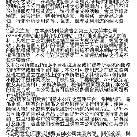
關法令之規定，在為提供您個人業務及/或提供相關服務及
活動或為本公司進行行銷分析之必要範圍內，包括但不限
於提供服務訊息及資訊、進行贈品兌換活動、會員登錄及
驗證、廣告行銷、特別活動通知、新服務、新產品之通
知、行銷分析等用途等，蒐集、處理及利用您的個人資
料。
2.請您注意，在本網站刊登廣告之第三人或與本公司
ezPretty網站連結與介接的網站，也可能蒐集您個人的資
料，凡經由本公司網站連結至第三方獨立管理、經營之網
站，其有關個人資料的保護，適用第三方或各該網站個別
的隱私權保護政策，其資料處理措施不適用本網站之隱私
權保護政策，本公司對於該等第三人或連結網站之行為不
負連帶責任。
3.本公司所屬ezPretty平台根據店家或消費者所要求的服務
功能需求或服務平台問題，本公司可使用您之前建立資料
及現在或過去在網站上的行為所取得之其他資料 (包括但
不限於手機作業系統、手機型號、手機帳號、APP設定參
數及其他資料)，來解決爭議、檢修障礙問題及執行本公司
的會員合約，本公司也有可能檢視多個會員以確認問題所
在或解決爭議。
4.您(店家或消費者)同意本公司之營運平台、集團內部、關
係企業、與有合作關係之業務夥伴交叉行銷使用，使用去
除個人識別化資料來強化統計分析網站利用方式、提升本
公司服務的內容及產品，進而提升本公司的市場行銷及促
銷、並且根據客戶的需求定義個人化製服務介面、網頁設
計及服務，這些使用改善並且調整本公司的網站使其更符
合您的需求。
5.您同意您(店家或消費者)本公司集團內部、關係企業、與