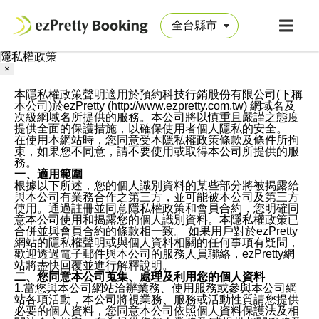
隱私權政策
×
本隱私權政策聲明適用於預約科技行銷股份有限公司(下稱
本公司)於ezPretty (http://www.ezpretty.com.tw) 網域名及
次級網域名所提供的服務。本公司將以慎重且嚴謹之態度
提供全面的保護措施，以確保使用者個人隱私的安全。
在使用本網站時，您同意受本隱私權政策條款及條件所拘
束，如果您不同意，請不要使用或取得本公司所提供的服
務。
一、適用範圍
根據以下所述，您的個人識別資料的某些部分將被揭露給
與本公司有業務合作之第三方，並可能被本公司及第三方
使用。通過註冊並同意隱私權政策和會員合約，您明確同
意本公司使用和揭露您的個人識別資料。本隱私權政策已
合併並與會員合約的條款相一致。 如果用戶對於ezPretty
網站的隱私權聲明或與個人資料相關的任何事項有疑問，
歡迎透過電子郵件與本公司的服務人員聯絡，ezPretty網
站將盡快回覆並進行解釋說明。
二、您同意本公司蒐集、處理及利用您的個人資料
1.當您與本公司網站洽辦業務、使用服務或參與本公司網
站各項活動，本公司將視業務、服務或活動性質請您提供
必要的個人資料，您同意本公司依照個人資料保護法及相