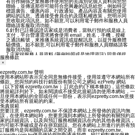
有合作關係之業務夥伴使用您的去識別化個人資料與您您
聯絡，並傳送那些可能符合您興趣的訊息給您，例如特定
標題廣告、優惠內容、行政通知、產品內容及有關您使用
網站的訊息。透過接受會員合約及隱私權政策，您明示同
意收取此項訊息。如不願意,可以利用電子郵件和服務人員
聯絡請客服取消功能。
6.針對已註冊認證店家或是消費者，當執行預約或是線上
支付，平台營運需求將會使用 email，姓名，手機，授權
之通訊帳號，來推播系統資訊或提醒訊息，以提升服務體
驗價值。如不願意,可以利用電子郵件和服務人員聯絡請客
服取消功能。
7.店家端服務人員資料 (舉例拍照或是地理資訊) 同意僅提
服務條款
供所屬店家管理人員可以使用消費者的作品集資料和員工
×
打卡個人圖像行為。本公司及ezPretty平台不會做任何使
用。
ezpretty.com.tw 聲明
三、本公司對您個人資料的揭露
使用本網站即表示完全同意無條件接受，使用並遵守本網站所有
1.基於現有服務平台的監管環境，預約科技保證不會揭露
條款。您與預約科技行銷股份有限公司之網站 ezPretty 網站
任何店家的營運資訊，且預約科技和店家均不能洩露消費
（以下皆稱 ezpretty.com.tw ）訂此合約(下稱本條款)，這些條款
者的個人資料。然而，在某些情況下，本公司可能會因受
將規範詳列於下。如未閱讀或不接受此規範請勿使用本網站，一
政府要求或法律規定，而被迫向政府或第三方提供資料。
旦使用本網站的全部或任何一部份，表示同ezpretty.com.tw意接
第三方也可能非法地攔截或存取傳輸的私人通訊，或會員
受本網站所有規範的約束。
可能濫用或誤用從本公司網站獲得的您的資料。因此，儘
免責規範
管本公司使用企業標準的保護措施來保護您的隱私，本公
您要注意，ezpretty.com.tw 不保證本網站上所發佈的資訊均無
司並未承諾您的個人識別資料或私人通訊將永遠保密。
誤，在使用本網站時，您要意識到本網站上所發佈的有關預約店
2.根據本公司的政策，本公司不會將涉及您的個人識別資
家的詳細資訊，以及與預訂服務相關資訊在內的其他各種資訊，
料出租或出售給第三方。
均可能不準確或是存在拼寫錯誤。您在本網站上所進行的所有預
3. 本公司、所屬集團、關係企業或與其合作行銷之第三方
訂服務均是與相關的店家之間交易，而非 ezpretty.com.tw。
業務合作公司會在您同意之情形下，始得利用您的個人資
ezpretty.com.tw僅是便於您能夠通過我們，預訂相對應的服務。