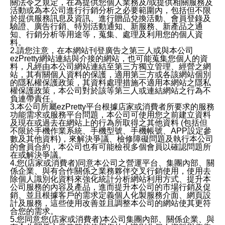
關法令之規定，在為提供您個人業務及/或提供相關服務及
活動或為本公司進行行銷分析之必要範圍內，包括但不限
於提供服務訊息及資訊、進行贈品兌換活動、會員登錄及
驗證、廣告行銷、特別活動通知、新服務、新產品之通
知、行銷分析等用途等，蒐集、處理及利用您的個人資
料。
2.請您注意，在本網站刊登廣告之第三人或與本公司
ezPretty網站連結與介接的網站，也可能蒐集您個人的資
料，凡經由本公司網站連結至第三方獨立管理、經營之網
站，其有關個人資料的保護，適用第三方或各該網站個別
的隱私權保護政策，其資料處理措施不適用本網站之隱私
權保護政策，本公司對於該等第三人或連結網站之行為不
負連帶責任。
3.本公司所屬ezPretty平台根據店家或消費者所要求的服務
功能需求或服務平台問題，本公司可使用您之前建立資料
及現在或過去在網站上的行為所取得之其他資料 (包括但
不限於手機作業系統、手機型號、手機帳號、APP設定參
數及其他資料)，來解決爭議、檢修障礙問題及執行本公司
的會員合約，本公司也有可能檢視多個會員以確認問題所
在或解決爭議。
4.您(店家或消費者)同意本公司之營運平台、集團內部、關
係企業、與有合作關係之業務夥伴交叉行銷使用，使用去
除個人識別化資料來強化統計分析網站利用方式、提升本
公司服務的內容及產品，進而提升本公司的市場行銷及促
銷、並且根據客戶的需求定義個人化製服務介面、網頁設
計及服務，這些使用改善並且調整本公司的網站使其更符
合您的需求。
5.您同意您(店家或消費者)本公司集團內部、關係企業、與