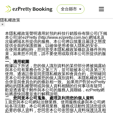
隱私權政策
×
本隱私權政策聲明適用於預約科技行銷股份有限公司(下稱
本公司)於ezPretty (http://www.ezpretty.com.tw) 網域名及
次級網域名所提供的服務。本公司將以慎重且嚴謹之態度
提供全面的保護措施，以確保使用者個人隱私的安全。
在使用本網站時，您同意受本隱私權政策條款及條件所拘
束，如果您不同意，請不要使用或取得本公司所提供的服
務。
一、適用範圍
根據以下所述，您的個人識別資料的某些部分將被揭露給
與本公司有業務合作之第三方，並可能被本公司及第三方
使用。通過註冊並同意隱私權政策和會員合約，您明確同
意本公司使用和揭露您的個人識別資料。本隱私權政策已
合併並與會員合約的條款相一致。 如果用戶對於ezPretty
網站的隱私權聲明或與個人資料相關的任何事項有疑問，
歡迎透過電子郵件與本公司的服務人員聯絡，ezPretty網
站將盡快回覆並進行解釋說明。
二、您同意本公司蒐集、處理及利用您的個人資料
1.當您與本公司網站洽辦業務、使用服務或參與本公司網
站各項活動，本公司將視業務、服務或活動性質請您提供
必要的個人資料，您同意本公司依照個人資料保護法及相