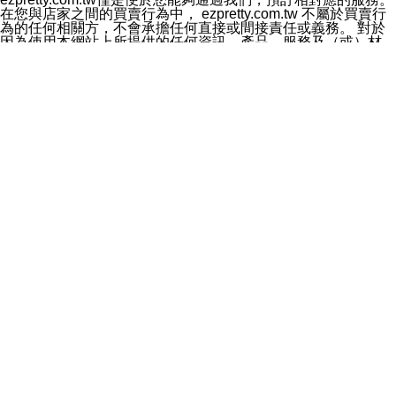
料於行銷活動資訊、商品訊息或新服務等相關行銷，且於
在您與店家之間的買賣行為中， ezpretty.com.tw 不屬於買賣行
首次行銷時，將提供您表示拒絕行銷之方式，本公司不會
為的任何相關方，不會承擔任何直接或間接責任或義務。 對於
向您索取相關費用。如您拒絕接受行銷服務或嗣後欲拒絕
因為使用本網站上所提供的任何資訊、產品、服務及（或）材
時，均可隨時通知本公司，本公司、所屬集團、關係企業
料，而產生或導致的任何損失或損害，ezpretty.com.tw 及其管
或與其合作行銷之第三方業務合作公司或第三方業務合作
理人員、員工或代表人均對此不承擔任何責任。 儘管
公司將立即停止利用您的個人資料行銷。
ezpretty.com.tw 已經盡了適當努力確保本網站上所列的服務符
四、個人資料利用之期間、地區、對象及方式如下
合合理的標準，仍不得將本網站內所列出的任何服務視為
1.期間：您同意於本公司存續期間或依法令之資料保存期
ezpretty.com.tw 推薦的服務，或是認為其代表該服務將會適用
間內，以及您的個人資料蒐集之目的消失或期限屆滿時，
於該用戶。如果該服務不適用於您，ezpretty.com.tw 將對此不
本公司得繼續保存、處理或利用您的個人資料。
承擔任何責任。
2.地區：就中華民國領域內。
網站使用者的守法義務及承諾
3.對象：本公司所屬公司(本公司)及其分公司、本公司之關
本條款構成您與 ezPretty 間之有效契約。 本條款中如有一部無
係企業、其他與本公司有業務往來或合作之機構。
效時，不影響其他條款之效力。 本條款如有未盡之處，雙方均
4.方式：以電話、簡訊、電子郵件、紙本或其他合於當時
應依誠實信用、平等互惠原則，共商解決之道。
科技之適當方式作個人資料之利用，(包括任何依法得利用
年齡和責任
之方式，但不限於使用於本網站或與外部合作之行銷)並於
你向 ezpretty.com.tw您確認您已經達到使用本網站的合法年
法令容許之範圍內，為行銷建檔、揭露、轉介或交互運用
齡。可以針對您在使用本網站時產生的任何責任，形成有約束力
予本公司及其合作對象。
的法律責任。您理解使用本網站時及他人使用您的登錄資訊使用
五、個人資料之類別
本網站時所產生的交易責任。
本聲明所指之個人資料類別如下:
網站連結
1.您提供之資料，包括您的姓名、性別、連絡方式(包括但
本網站可能包含有通往ezpretty.com.tw以外的其他方所運營網站
不限於電話、E-MAIL及地址等)、服務單位、職稱、為完
的超連結。此類超連結僅提供用於參考。此類網站不是由
成收款或付款所需之資料、IＰ位址、及其他得以直接或間
ezpretty.com.tw 控制，我們對其內容不承擔任何責任。在本網
接識別使用者身分之個人資料，及執行職務或業務之必要
站上加入通往此類網站的超連結，並非暗示我們贊同此類網站上
範圍內所需蒐集、處理及利用的個人資料。
的材料或是與其經營人之間存在任何聯繫。
2.為提升服務品質，本公司會依照所提供服務之性質，記
智慧財產權聲明
錄使用者的IP位址、以及在本公司內的瀏覽活動(例如，使
本網站上的所有資訊、內容、圖片、文字、聲音、圖像22、按
用者所使用的軟硬體、所點選的網頁)等資料，但是這些資
鈕、商標、服務標章及商品名稱均受中華民國國家法律及國際條