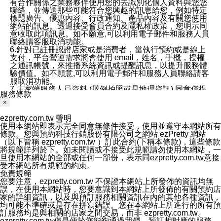
有合作關係之業務夥伴使用您的去識別化個人資料與您您
聯絡，並傳送那些可能符合您興趣的訊息給您，例如特定
標題廣告、優惠內容、行政通知、產品內容及有關您使用
網站的訊息。透過接受會員合約及隱私權政策，您明示同
意收取此項訊息。如不願意,可以利用電子郵件和服務人員
聯絡請客服取消功能。
6.針對已註冊認證店家或是消費者，當執行預約或是線上
支付，平台營運需求將會使用 email，姓名，手機，授權
之通訊帳號，來推播系統資訊或提醒訊息，以提升服務體
驗價值。如不願意,可以利用電子郵件和服務人員聯絡請客
服取消功能。
7.店家端服務人員資料 (舉例拍照或是地理資訊) 同意僅提
服務條款
供所屬店家管理人員可以使用消費者的作品集資料和員工
×
打卡個人圖像行為。本公司及ezPretty平台不會做任何使
用。
ezpretty.com.tw 聲明
三、本公司對您個人資料的揭露
使用本網站即表示完全同意無條件接受，使用並遵守本網站所有
1.基於現有服務平台的監管環境，預約科技保證不會揭露
條款。您與預約科技行銷股份有限公司之網站 ezPretty 網站
任何店家的營運資訊，且預約科技和店家均不能洩露消費
（以下皆稱 ezpretty.com.tw ）訂此合約(下稱本條款)，這些條款
者的個人資料。然而，在某些情況下，本公司可能會因受
將規範詳列於下。如未閱讀或不接受此規範請勿使用本網站，一
政府要求或法律規定，而被迫向政府或第三方提供資料。
旦使用本網站的全部或任何一部份，表示同ezpretty.com.tw意接
第三方也可能非法地攔截或存取傳輸的私人通訊，或會員
受本網站所有規範的約束。
可能濫用或誤用從本公司網站獲得的您的資料。因此，儘
免責規範
管本公司使用企業標準的保護措施來保護您的隱私，本公
您要注意，ezpretty.com.tw 不保證本網站上所發佈的資訊均無
司並未承諾您的個人識別資料或私人通訊將永遠保密。
誤，在使用本網站時，您要意識到本網站上所發佈的有關預約店
2.根據本公司的政策，本公司不會將涉及您的個人識別資
家的詳細資訊，以及與預訂服務相關資訊在內的其他各種資訊，
料出租或出售給第三方。
均可能不準確或是存在拼寫錯誤。您在本網站上所進行的所有預
3. 本公司、所屬集團、關係企業或與其合作行銷之第三方
訂服務均是與相關的店家之間交易，而非 ezpretty.com.tw。
業務合作公司會在您同意之情形下，始得利用您的個人資
ezpretty.com.tw僅是便於您能夠通過我們，預訂相對應的服務。