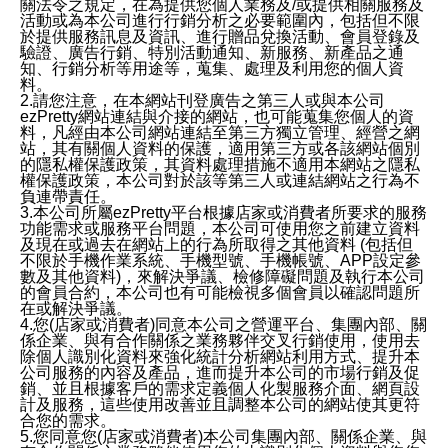
關法令之規定，在為提供您個人業務及/或提供相關服務及
活動或為本公司進行行銷分析之必要範圍內，包括但不限
於提供服務訊息及資訊、進行贈品兌換活動、會員登錄及
驗證、廣告行銷、特別活動通知、新服務、新產品之通
知、行銷分析等用途等，蒐集、處理及利用您的個人資
料。
2.請您注意，在本網站刊登廣告之第三人或與本公司
ezPretty網站連結與介接的網站，也可能蒐集您個人的資
料，凡經由本公司網站連結至第三方獨立管理、經營之網
站，其有關個人資料的保護，適用第三方或各該網站個別
的隱私權保護政策，其資料處理措施不適用本網站之隱私
權保護政策，本公司對於該等第三人或連結網站之行為不
負連帶責任。
3.本公司所屬ezPretty平台根據店家或消費者所要求的服務
功能需求或服務平台問題，本公司可使用您之前建立資料
及現在或過去在網站上的行為所取得之其他資料 (包括但
不限於手機作業系統、手機型號、手機帳號、APP設定參
數及其他資料)，來解決爭議、檢修障礙問題及執行本公司
的會員合約，本公司也有可能檢視多個會員以確認問題所
在或解決爭議。
4.您(店家或消費者)同意本公司之營運平台、集團內部、關
係企業、與有合作關係之業務夥伴交叉行銷使用，使用去
除個人識別化資料來強化統計分析網站利用方式、提升本
公司服務的內容及產品，進而提升本公司的市場行銷及促
銷、並且根據客戶的需求定義個人化製服務介面、網頁設
計及服務，這些使用改善並且調整本公司的網站使其更符
合您的需求。
5.您同意您(店家或消費者)本公司集團內部、關係企業、與