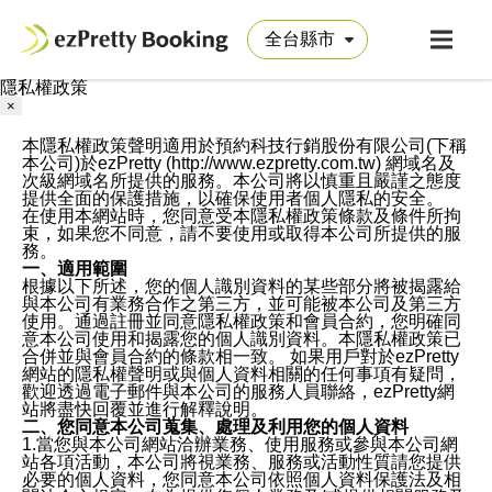
隱私權政策
×
本隱私權政策聲明適用於預約科技行銷股份有限公司(下稱
本公司)於ezPretty (http://www.ezpretty.com.tw) 網域名及
次級網域名所提供的服務。本公司將以慎重且嚴謹之態度
提供全面的保護措施，以確保使用者個人隱私的安全。
在使用本網站時，您同意受本隱私權政策條款及條件所拘
束，如果您不同意，請不要使用或取得本公司所提供的服
務。
一、適用範圍
根據以下所述，您的個人識別資料的某些部分將被揭露給
與本公司有業務合作之第三方，並可能被本公司及第三方
使用。通過註冊並同意隱私權政策和會員合約，您明確同
意本公司使用和揭露您的個人識別資料。本隱私權政策已
合併並與會員合約的條款相一致。 如果用戶對於ezPretty
網站的隱私權聲明或與個人資料相關的任何事項有疑問，
歡迎透過電子郵件與本公司的服務人員聯絡，ezPretty網
站將盡快回覆並進行解釋說明。
二、您同意本公司蒐集、處理及利用您的個人資料
1.當您與本公司網站洽辦業務、使用服務或參與本公司網
站各項活動，本公司將視業務、服務或活動性質請您提供
必要的個人資料，您同意本公司依照個人資料保護法及相