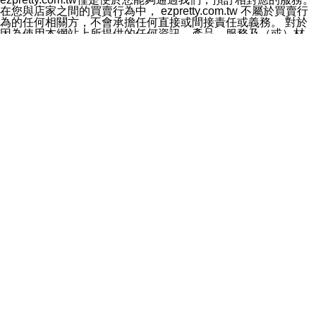
料於行銷活動資訊、商品訊息或新服務等相關行銷，且於
在您與店家之間的買賣行為中， ezpretty.com.tw 不屬於買賣行
首次行銷時，將提供您表示拒絕行銷之方式，本公司不會
為的任何相關方，不會承擔任何直接或間接責任或義務。 對於
向您索取相關費用。如您拒絕接受行銷服務或嗣後欲拒絕
因為使用本網站上所提供的任何資訊、產品、服務及（或）材
時，均可隨時通知本公司，本公司、所屬集團、關係企業
料，而產生或導致的任何損失或損害，ezpretty.com.tw 及其管
或與其合作行銷之第三方業務合作公司或第三方業務合作
理人員、員工或代表人均對此不承擔任何責任。 儘管
公司將立即停止利用您的個人資料行銷。
ezpretty.com.tw 已經盡了適當努力確保本網站上所列的服務符
四、個人資料利用之期間、地區、對象及方式如下
合合理的標準，仍不得將本網站內所列出的任何服務視為
1.期間：您同意於本公司存續期間或依法令之資料保存期
ezpretty.com.tw 推薦的服務，或是認為其代表該服務將會適用
間內，以及您的個人資料蒐集之目的消失或期限屆滿時，
於該用戶。如果該服務不適用於您，ezpretty.com.tw 將對此不
本公司得繼續保存、處理或利用您的個人資料。
承擔任何責任。
2.地區：就中華民國領域內。
網站使用者的守法義務及承諾
3.對象：本公司所屬公司(本公司)及其分公司、本公司之關
本條款構成您與 ezPretty 間之有效契約。 本條款中如有一部無
係企業、其他與本公司有業務往來或合作之機構。
效時，不影響其他條款之效力。 本條款如有未盡之處，雙方均
4.方式：以電話、簡訊、電子郵件、紙本或其他合於當時
應依誠實信用、平等互惠原則，共商解決之道。
科技之適當方式作個人資料之利用，(包括任何依法得利用
年齡和責任
之方式，但不限於使用於本網站或與外部合作之行銷)並於
你向 ezpretty.com.tw您確認您已經達到使用本網站的合法年
法令容許之範圍內，為行銷建檔、揭露、轉介或交互運用
齡。可以針對您在使用本網站時產生的任何責任，形成有約束力
予本公司及其合作對象。
的法律責任。您理解使用本網站時及他人使用您的登錄資訊使用
五、個人資料之類別
本網站時所產生的交易責任。
本聲明所指之個人資料類別如下:
網站連結
1.您提供之資料，包括您的姓名、性別、連絡方式(包括但
本網站可能包含有通往ezpretty.com.tw以外的其他方所運營網站
不限於電話、E-MAIL及地址等)、服務單位、職稱、為完
的超連結。此類超連結僅提供用於參考。此類網站不是由
成收款或付款所需之資料、IＰ位址、及其他得以直接或間
ezpretty.com.tw 控制，我們對其內容不承擔任何責任。在本網
接識別使用者身分之個人資料，及執行職務或業務之必要
站上加入通往此類網站的超連結，並非暗示我們贊同此類網站上
範圍內所需蒐集、處理及利用的個人資料。
的材料或是與其經營人之間存在任何聯繫。
2.為提升服務品質，本公司會依照所提供服務之性質，記
智慧財產權聲明
錄使用者的IP位址、以及在本公司內的瀏覽活動(例如，使
本網站上的所有資訊、內容、圖片、文字、聲音、圖像22、按
用者所使用的軟硬體、所點選的網頁)等資料，但是這些資
鈕、商標、服務標章及商品名稱均受中華民國國家法律及國際條