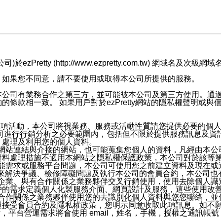
retty (http://www.ezpretty.com.tw) 網
，如果您不同意，請不要使用或取得本公司所提供的服務。
本公司有業務合作之第三方，並可能被本公司及第三方使用。通
條款相一致。 如果用戶對於ezPretty網站的隱私權聲明或
各項活動，本公司將視業務、服務或活動性質請您提供必要的個
公司進行行銷分析之必要範圍內，包括但不限於提供服務訊息及資
、處理及利用您的個人資料。
etty網站連結與介接的網站，也可能蒐集您個人的資料，凡經由
資料處理措施不適用本網站之隱私權保護政策，本公司對於該等
服務功能需求或服務平台問題，本公司可使用您之前建立資料及現在
，來解決爭議、檢修障礙問題及執行本公司的會員合約，本公司
關係企業、與有合作關係之業務夥伴交叉行銷使用，使用去除個人
戶的需求定義個人化製服務介面、網頁設計及服務，這些使用改
與有合作關係之業務夥伴使用您的去識別化個人資料與您您聯絡，
接受會員合約及隱私權政策，您明示同意收取此項訊息。如不願
，平台營運需求將會使用 email，姓名，手機，授權之通訊