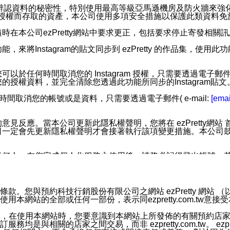
您個人辨認資料的秘密性，特別使用最高等級亞馬遜機房及防火牆來
失及未經授權而存取的資產，本公司使用多項安全措施以保護此類資料
在本公司ezPretty網站中要求更正，包括要求停止寄發相關
步功能，來將Instagram的貼文同步到 ezPretty 的作品集，使
步功能，您可以於任何時間取消您的 Instagram 授權，只需要
授權資料，並完全清除您透過此功能所同步的Instagram貼文
時間取消您的帳號或是資料，只需要透過電子郵件( e-mail:
[emai
應。當本公司更新此隱私權聲明，您將在 ezPretty網站 首頁
定會先更新隱私權聲明才會接著執行該項變更措施。本公司鼓勵您定
任何人。在您完成個人化服務之使用後，請務必記得登出帳號。
區。
並傳送或宣傳本網站各項服務之資料或電子郵件供您參考。您能
預約科技行銷股份有限公司之網站 ezPretty 網站 （以下皆稱 
網站的全部或任何一部份，表示同ezpretty.com.tw意
入本公司/本服務好友，您仍可接收到通知型訊息。
限，以廣告或其他目的的訊息皆不會被傳送。滿足以下三個條件
的資訊均無誤，在使用本網站時，您要意識到本網站上所發佈的有關預
號碼比對相符。
相關的店家之間交易，而非 ezpretty.com.tw。 ezpr
息。