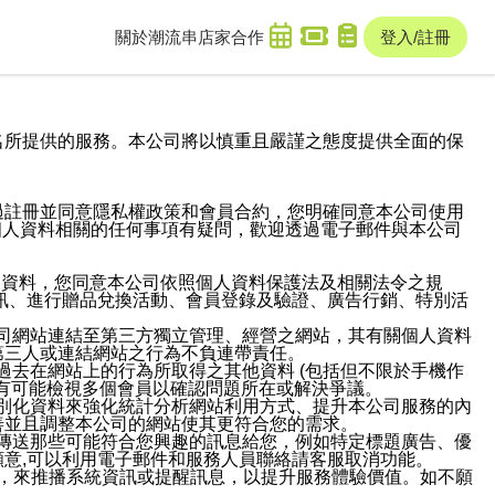
關於潮流串
店家合作
登入/註冊
域名及次級網域名所提供的服務。本公司將以慎重且嚴謹之態度提供全面的保
過註冊並同意隱私權政策和會員合約，您明確同意本公司使用
與個人資料相關的任何事項有疑問，歡迎透過電子郵件與本公司
人資料，您同意本公司依照個人資料保護法及相關法令之規
訊、進行贈品兌換活動、會員登錄及驗證、廣告行銷、特別活
本公司網站連結至第三方獨立管理、經營之網站，其有關個人資料
第三人或連結網站之行為不負連帶責任。
或過去在網站上的行為所取得之其他資料 (包括但不限於手機作
也有可能檢視多個會員以確認問題所在或解決爭議。
識別化資料來強化統計分析網站利用方式、提升本公司服務的內
善並且調整本公司的網站使其更符合您的需求。
並傳送那些可能符合您興趣的訊息給您，例如特定標題廣告、優
意,可以利用電子郵件和服務人員聯絡請客服取消功能。
帳號，來推播系統資訊或提醒訊息，以提升服務體驗價值。如不願