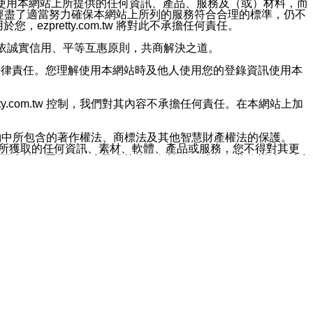
對於因為使用本網站上所提供的任何資訊、產品、服務及（或）材料，而
m.tw 已經盡了適當努力確保本網站上所列的服務符合合理的標準，仍不
ezpretty.com.tw 將對此不承擔任何責任。
均應依誠實信用、平等互惠原則，共商解決之道。
力的法律責任。您理解使用本網站時及他人使用您的登錄資訊使用本
ty.com.tw 控制，我們對其內容不承擔任何責任。在本網站上加
約中所包含的著作權法、商標法及其他智慧財產權法的保護。
網站上所獲取的任何資訊、素材、軟體、產品或服務，您不得對其更
不應被解釋為任何暗示或其他任何許可，或任何著作權法、商標
違反此規定，我們將追究其法律責任。
任何損失、責任及協力廠商的任何索賠或要求（包括律師費），將由
站而獲取到的資訊，而導致您遭受的任何風險或損失，將由您自
用本網站而造成的任何損失負責，同時，您會在此放棄有關此損失的所有及
伺服器不會發生缺陷，其中包括但不僅限於病毒或其他有害元素。對於
w 控制範圍的任何病毒感染、BUG、篡改、技術故障、錯誤、遺
有明示、暗示或法定及其他聲明、保證和條款均予以最大限度的排除，
定目的等。 ezpretty.com.tw 不能持續或在某階段
方便目的，其不應影響這些條款的範圍或意義，或是產生其他的
或任何協力廠商承擔任何責任。 在每次訪問網站時，您應檢查一下這