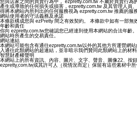
您與店家之間的買賣行為中， ezpretty.com.tw 不
3.LINE 帳號未封鎖傳送訊息之 LINE 官方帳號。
產生或導致的任何損失或損害，ezpretty.com.tw 及其管理
欲變更通知型訊息的設定，操作如下：
得將本網站內所列出的任何服務視為 ezpretty.com.tw 推
1.點選「主頁」＞「設定」
網站使用者的守法義務及承諾
2.點選「隱私設定」
本條款構成您與 ezPretty 間之有效契約。 本條款中如
3.點選「提供使用資料」
年齡和責任
4.點選「LINE通知型訊息」
你向 ezpretty.com.tw您確認您已經達到使用本網站
5.開關「接收LINE通知型訊息」
網站時所產生的交易責任。
❗️關閉「接收通知型訊息」後，將不會接收到來自任何企業
網站連結
本網站可能包含有通往ezpretty.com.tw以外的其他方所運營
入通往此類網站的超連結，並非暗示我們贊同此類網站上的材料
智慧財產權聲明
本網站上的所有資訊、內容、圖片、文字、聲音、圖像22、按
ezpretty.com.tw或其許可人（視情況而定）保留有
改、拷貝、傳播、發送、顯示、執行、複製、發佈、模仿、轉發
法或其他智慧財產權或 ezpretty.com.tw、其許可人
賠償
您同意因您使用本網站，而導致 ezpretty.com.tw、
您承擔賠償並保證 ezpretty.com.tw、其分公司、所屬機
免責聲明
您對本網站的所有使用均由您自擔風險。 因下載使用、參考或
己承擔全部責任。您同意 ezpretty.com.tw 及向ezpr
全部的索賠權利，無論是基於合約、侵權行為或其他依據。 ezpr
那些可損害或影響本網站管理、安全性、公正性和完整性，或是損害或
漏、中斷、刪除、缺陷、延遲或任何事件或事故，ezpretty.
其中包括但不僅限於有關本網站上服務、資訊及（或）聲明的保證或承
時間內對任一條款或多條條款的強制實施，不得將此視為放棄這
法律效應。 ezpretty.com.tw有權隨時變更本使用條