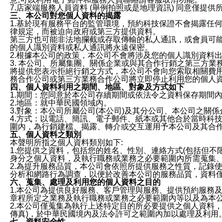
7.店家端服務人員資料 (舉例拍照或是地理資訊) 同意僅提
三、本公司對您個人資料的揭露
1.基於現有服務平台的監管環境，預約科技保證不會揭露任
律規定，而被迫向政府或第三方提供資料。
第三方也可能非法地攔截或存取傳輸的私人通訊，或會員可
的個人識別資料或私人通訊將永遠保密。
2.根據本公司的政策，本公司不會將涉及您的個人識別資料
3. 本公司、所屬集團、關係企業或與其合作行銷之第三方
將提供您表示拒絕行銷之方式，本公司不會向您索取相關費
務合作公司或第三方業務合作公司將立即停止利用您的個人
四、個人資料利用之期間、地區、對象及方式如下
1.期間：您同意於本公司存續期間或依法令之資料保存期間
2.地區：就中華民國領域內。
3.對象：本公司所屬公司(本公司)及其分公司、本公司之關
4.方式：以電話、簡訊、電子郵件、紙本或其他合於當時科
圍內，為行銷建檔、揭露、轉介或交互運用予本公司及其合
五、個人資料之類別
本聲明所指之個人資料類別如下:
1.您提供之資料，包括您的姓名、性別、連絡方式(包括但不
身分之個人資料，及執行職務或業務之必要範圍內所需蒐集
2.為提升服務品質，本公司會依照所提供服務之性質，記錄
分析和網路行為調查，以便於改善本公司的服務品質，資料
六、蒐集、處理及利用您的個人資料之目的
1.本公司為提供良好服務、客戶管理與服務、提供預約服務
章程所定之業務及執行職務或業務之必要範圍內等以及為本
2.本公司僅蒐集為執行上述特定目的所必要提供之個人資料
傳真)，於中華民國境內及法令許可之範圍內加以處理及利用
七、資料安全性