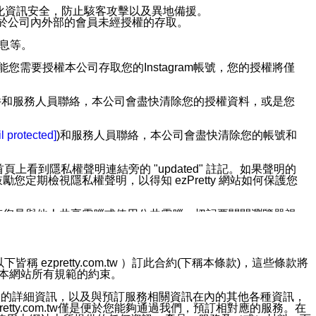
強化資訊安全，防止駭客攻擊以及異地備援。
免於公司內外部的會員未經授權的存取。
訊息等。
用此功能您需要授權本公司存取您的Instagram帳號，您的授權將僅
透過電子郵件和服務人員聯絡，本公司會盡快清除您的授權資料，或是您
。
l protected]
)和服務人員聯絡，本公司會盡快清除您的帳號和
上看到隱私權聲明連結旁的 "updated" 註記。如果聲明的
期檢視隱私權聲明，以得知 ezPretty 網站如何保護您
若您是與他人共享電腦或使用公共電腦，切記要關閉瀏覽器視
依照該資料或電子郵件所指示之方法、說明或功能連結，隨時
ezpretty.com.tw ）訂此合約(下稱本條款)，這些條款將
接受本網站所有規範的約束。
者，將可收到通知型訊息。
約店家的詳細資訊，以及與預訂服務相關資訊在內的其他各種資訊，
etty.com.tw僅是便於您能夠通過我們，預訂相對應的服務。在