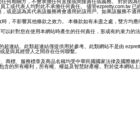
屬於買賣行為的任何相關方，不會承擔任何直接或間接責任或義務。 
人員、員工或代表人均對此不承擔任何責任。 儘管ezpretty.co
薦的服務，或是認為其代表該服務將會適用於該用戶。如果該服務不適用於您，
有一部無效時，不影響其他條款之效力。 本條款如有未盡之處，雙方
的合法年齡。可以針對您在使用本網站時產生的任何責任，形成有約束
官方帳號或認證官方帳號的通知型訊息。
網站的超連結。此類超連結僅提供用於參考。此類網站不是由 ezpret
或是與其經營人之間存在任何聯繫。
鈕、商標、服務標章及商品名稱均受中華民國國家法律及國際條
這些素材中所包含的所有權利，所有權、權益及智慧財產權。對於從本
或出售。除非本協議中明確指出，這些條款和條件中的任何內容
或任何協力廠商的業主權益中規定的任何權利的推斷結果。 如有任何人
其分公司、所屬機構、管理人員、代理人及其他合作夥伴和員工遭受的
構、管理人員、代理人及其他合作夥伴和員工不受損失。
依賴本網站上所提供的資訊、產品、服務或素材或通過使用本網
etty.com.tw提供電信及網路服務的提供商不會因您使用或不能使
etty.com.tw 不聲明、保證或承諾本網站或支持該網站的
影響本網站任何部分正常運行，且超出ezpretty.com.t
com.tw 不承擔任何責任。 在適用法律許可的最大範圍內，所
諾，其中包括但不僅限於其精確性、完整性或適銷性、品質或適用於特
些條款或是這些條款相關的權利。這些條款中使用的標題僅為了
款之內容及本網站上內容而不另行通知，同時，不對您、其他任何用戶