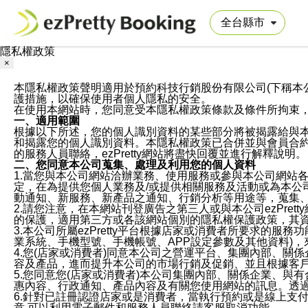
隱私權政策
×
本隱私權政策聲明適用於預約科技行銷股份有限公司(下稱本公司)於ezP
護措施，以確保使用者個人隱私的安全。
在使用本網站時，您同意受本隱私權政策條款及條件所拘束
一、適用範圍
根據以下所述，您的個人識別資料的某些部分將被揭露給與
和揭露您的個人識別資料。本隱私權政策已合併並與會員合約的
的服務人員聯絡，ezPretty網站將盡快回覆並進行解釋說明。
二、您同意本公司蒐集、處理及利用您的個人資料
1.當您與本公司網站洽辦業務、使用服務或參與本公司網站
定，在為提供您個人業務及/或提供相關服務及活動或為本
動通知、新服務、新產品之通知、行銷分析等用途等，蒐集
2.請您注意，在本網站刊登廣告之第三人或與本公司ezPr
的保護，適用第三方或各該網站個別的隱私權保護政策，其
3.本公司所屬ezPretty平台根據店家或消費者所要求的
業系統、手機型號、手機帳號、APP設定參數及其他資料)
4.您(店家或消費者)同意本公司之營運平台、集團內部、
容及產品，進而提升本公司的市場行銷及促銷、並且根據客
5.您同意您(店家或消費者)本公司集團內部、關係企業、
惠內容、行政通知、產品內容及有關您使用網站的訊息。透過
6.針對已註冊認證店家或是消費者，當執行預約或是線上支付
意,可以利用電子郵件和服務人員聯絡請客服取消功能。