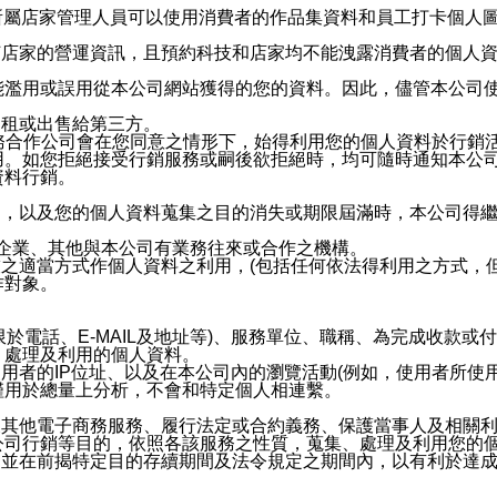
供所屬店家管理人員可以使用消費者的作品集資料和員工打卡個人圖像
何店家的營運資訊，且預約科技和店家均不能洩露消費者的個人
能濫用或誤用從本公司網站獲得的您的資料。因此，儘管本公司
出租或出售給第三方。
業務合作公司會在您同意之情形下，始得利用您的個人資料於行銷
用。如您拒絕接受行銷服務或嗣後欲拒絕時，均可隨時通知本公
資料行銷。
內，以及您的個人資料蒐集之目的消失或期限屆滿時，本公司得
係企業、其他與本公司有業務往來或合作之機構。
技之適當方式作個人資料之利用，(包括任何依法得利用之方式，
作對象。
限於電話、E-MAIL及地址等)、服務單位、職稱、為完成收款
、處理及利用的個人資料。
使用者的IP位址、以及在本公司內的瀏覽活動(例如，使用者所使
僅用於總量上分析，不會和特定個人相連繫。
及其他電子商務服務、履行法定或合約義務、保護當事人及相關
公司行銷等目的，依照各該服務之性質，蒐集、處理及利用您的
，並在前揭特定目的存續期間及法令規定之期間內，以有利於達成
。