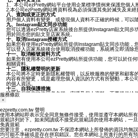
1、本公司ezPretty網站平台使用企業標準慣例來保護
2.本公司ezPretty網站將資料視為必須保護其免於滅
八、查詢或更正的方式
用戶個人資料有變更、或發現個人資料不正確的時候，可以隨時
九、Instagram貼文同步功能
您可以透過ezPretty店家系統後台所提供Instagram貼文同
用於同步您的貼文至店家系統。
十、取消Instagram授權方式
如果您有使用ezPretty網站所提供Instagram貼文同
可以登入店家系統後台使用取消授權功能，系統將立即清除您的
十一、取消帳號資料方式
如果您有使用本公司ezPretty網站所提供功能，您可以於任何
相關資料。
十二、隱私權聲明的更新
本公司將不定時更新隱私權聲明，以反映服務的變更和顧客的意見反
內容有所變更，或是處理您個人資訊的方式有所變動，本公司一
的個人資訊。
十三、自我保護措施
請妥善保管您的使用者名稱、密碼及個人資料，不要提供給
服務條款
窗，以防止他人讀取您的個人資料、信件或進入所機關管理
×
十四、傳送宣傳本站資訊或電子郵件之政策
您同意本公司網站，透過您所提供的郵件地址與您取得聯絡
ezpretty.com.tw 聲明
停止接收這些資料或電子郵件。
使用本網站即表示完全同意無條件接受，使用並遵守本網站所有條款。您與
十五、訊息通知
規範詳列於下。如未閱讀或不接受此規範請勿使用本網站，一旦使用本
本公司/本服務將以通知型訊息傳送重要訊息給您。即使未加
免責規範
本公司/本服務傳送之通知型訊息以對您有效且重要的訊息為
您要注意，ezpretty.com.tw 不保證本網站上所發佈
1.LINE 帳號設定的電話號碼與本公司/本服務所傳來的電話
均可能不準確或是存在拼寫錯誤。您在本網站上所進行的所有預訂服務均是與
2.該 LINE 帳號已在 LINE APP 設定中，同意接收通知型訊