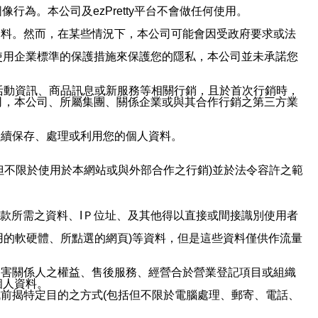
行為。本公司及ezPretty平台不會做任何使用。
資料。然而，在某些情況下，本公司可能會因受政府要求或法
使用企業標準的保護措施來保護您的隱私，本公司並未承諾您
活動資訊、商品訊息或新服務等相關行銷，且於首次行銷時，
司，本公司、所屬集團、關係企業或與其合作行銷之第三方業
繼續保存、處理或利用您的個人資料。
但不限於使用於本網站或與外部合作之行銷)並於法令容許之範
或付款所需之資料、IＰ位址、及其他得以直接或間接識別使用者
用的軟硬體、所點選的網頁)等資料，但是這些資料僅供作流量
利害關係人之權益、售後服務、經營合於營業登記項目或組織
個人資料。
前揭特定目的之方式(包括但不限於電腦處理、郵寄、電話、