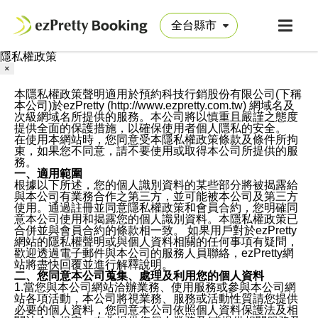
隱私權政策
×
本隱私權政策聲明適用於預約科技行銷股份有限公司(下稱
本公司)於ezPretty (http://www.ezpretty.com.tw) 網域名及
次級網域名所提供的服務。本公司將以慎重且嚴謹之態度
提供全面的保護措施，以確保使用者個人隱私的安全。
在使用本網站時，您同意受本隱私權政策條款及條件所拘
束，如果您不同意，請不要使用或取得本公司所提供的服
務。
一、適用範圍
根據以下所述，您的個人識別資料的某些部分將被揭露給
與本公司有業務合作之第三方，並可能被本公司及第三方
使用。通過註冊並同意隱私權政策和會員合約，您明確同
意本公司使用和揭露您的個人識別資料。本隱私權政策已
合併並與會員合約的條款相一致。 如果用戶對於ezPretty
網站的隱私權聲明或與個人資料相關的任何事項有疑問，
歡迎透過電子郵件與本公司的服務人員聯絡，ezPretty網
站將盡快回覆並進行解釋說明。
二、您同意本公司蒐集、處理及利用您的個人資料
1.當您與本公司網站洽辦業務、使用服務或參與本公司網
站各項活動，本公司將視業務、服務或活動性質請您提供
必要的個人資料，您同意本公司依照個人資料保護法及相