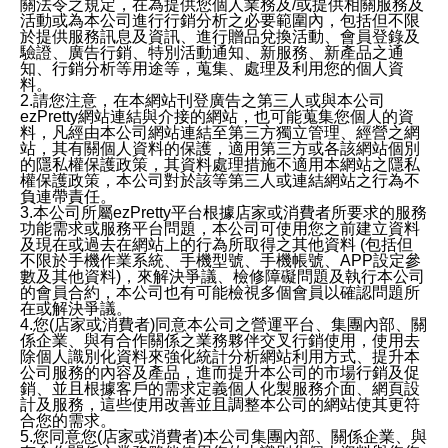
關法令之規定，在為提供您個人業務及/或提供相關服務及
活動或為本公司進行行銷分析之必要範圍內，包括但不限
於提供服務訊息及資訊、進行贈品兌換活動、會員登錄及
驗證、廣告行銷、特別活動通知、新服務、新產品之通
知、行銷分析等用途等，蒐集、處理及利用您的個人資
料。
2.請您注意，在本網站刊登廣告之第三人或與本公司
ezPretty網站連結與介接的網站，也可能蒐集您個人的資
料，凡經由本公司網站連結至第三方獨立管理、經營之網
站，其有關個人資料的保護，適用第三方或各該網站個別
的隱私權保護政策，其資料處理措施不適用本網站之隱私
權保護政策，本公司對於該等第三人或連結網站之行為不
負連帶責任。
3.本公司所屬ezPretty平台根據店家或消費者所要求的服務
功能需求或服務平台問題，本公司可使用您之前建立資料
及現在或過去在網站上的行為所取得之其他資料 (包括但
不限於手機作業系統、手機型號、手機帳號、APP設定參
數及其他資料)，來解決爭議、檢修障礙問題及執行本公司
的會員合約，本公司也有可能檢視多個會員以確認問題所
在或解決爭議。
4.您(店家或消費者)同意本公司之營運平台、集團內部、關
係企業、與有合作關係之業務夥伴交叉行銷使用，使用去
除個人識別化資料來強化統計分析網站利用方式、提升本
公司服務的內容及產品，進而提升本公司的市場行銷及促
銷、並且根據客戶的需求定義個人化製服務介面、網頁設
計及服務，這些使用改善並且調整本公司的網站使其更符
合您的需求。
5.您同意您(店家或消費者)本公司集團內部、關係企業、與