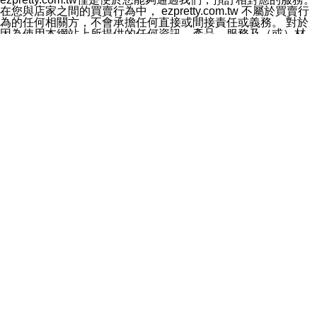
料於行銷活動資訊、商品訊息或新服務等相關行銷，且於
在您與店家之間的買賣行為中， ezpretty.com.tw 不屬於買賣行
首次行銷時，將提供您表示拒絕行銷之方式，本公司不會
為的任何相關方，不會承擔任何直接或間接責任或義務。 對於
向您索取相關費用。如您拒絕接受行銷服務或嗣後欲拒絕
因為使用本網站上所提供的任何資訊、產品、服務及（或）材
時，均可隨時通知本公司，本公司、所屬集團、關係企業
料，而產生或導致的任何損失或損害，ezpretty.com.tw 及其管
或與其合作行銷之第三方業務合作公司或第三方業務合作
理人員、員工或代表人均對此不承擔任何責任。 儘管
公司將立即停止利用您的個人資料行銷。
ezpretty.com.tw 已經盡了適當努力確保本網站上所列的服務符
四、個人資料利用之期間、地區、對象及方式如下
合合理的標準，仍不得將本網站內所列出的任何服務視為
1.期間：您同意於本公司存續期間或依法令之資料保存期
ezpretty.com.tw 推薦的服務，或是認為其代表該服務將會適用
間內，以及您的個人資料蒐集之目的消失或期限屆滿時，
於該用戶。如果該服務不適用於您，ezpretty.com.tw 將對此不
本公司得繼續保存、處理或利用您的個人資料。
承擔任何責任。
2.地區：就中華民國領域內。
網站使用者的守法義務及承諾
3.對象：本公司所屬公司(本公司)及其分公司、本公司之關
本條款構成您與 ezPretty 間之有效契約。 本條款中如有一部無
係企業、其他與本公司有業務往來或合作之機構。
效時，不影響其他條款之效力。 本條款如有未盡之處，雙方均
4.方式：以電話、簡訊、電子郵件、紙本或其他合於當時
應依誠實信用、平等互惠原則，共商解決之道。
科技之適當方式作個人資料之利用，(包括任何依法得利用
年齡和責任
之方式，但不限於使用於本網站或與外部合作之行銷)並於
你向 ezpretty.com.tw您確認您已經達到使用本網站的合法年
法令容許之範圍內，為行銷建檔、揭露、轉介或交互運用
齡。可以針對您在使用本網站時產生的任何責任，形成有約束力
予本公司及其合作對象。
的法律責任。您理解使用本網站時及他人使用您的登錄資訊使用
五、個人資料之類別
本網站時所產生的交易責任。
本聲明所指之個人資料類別如下:
網站連結
1.您提供之資料，包括您的姓名、性別、連絡方式(包括但
本網站可能包含有通往ezpretty.com.tw以外的其他方所運營網站
不限於電話、E-MAIL及地址等)、服務單位、職稱、為完
的超連結。此類超連結僅提供用於參考。此類網站不是由
成收款或付款所需之資料、IＰ位址、及其他得以直接或間
ezpretty.com.tw 控制，我們對其內容不承擔任何責任。在本網
接識別使用者身分之個人資料，及執行職務或業務之必要
站上加入通往此類網站的超連結，並非暗示我們贊同此類網站上
範圍內所需蒐集、處理及利用的個人資料。
的材料或是與其經營人之間存在任何聯繫。
2.為提升服務品質，本公司會依照所提供服務之性質，記
智慧財產權聲明
錄使用者的IP位址、以及在本公司內的瀏覽活動(例如，使
本網站上的所有資訊、內容、圖片、文字、聲音、圖像22、按
用者所使用的軟硬體、所點選的網頁)等資料，但是這些資
鈕、商標、服務標章及商品名稱均受中華民國國家法律及國際條