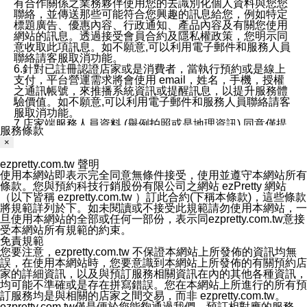
有合作關係之業務夥伴使用您的去識別化個人資料與您您
聯絡，並傳送那些可能符合您興趣的訊息給您，例如特定
標題廣告、優惠內容、行政通知、產品內容及有關您使用
網站的訊息。透過接受會員合約及隱私權政策，您明示同
意收取此項訊息。如不願意,可以利用電子郵件和服務人員
聯絡請客服取消功能。
6.針對已註冊認證店家或是消費者，當執行預約或是線上
支付，平台營運需求將會使用 email，姓名，手機，授權
之通訊帳號，來推播系統資訊或提醒訊息，以提升服務體
驗價值。如不願意,可以利用電子郵件和服務人員聯絡請客
服取消功能。
7.店家端服務人員資料 (舉例拍照或是地理資訊) 同意僅提
服務條款
供所屬店家管理人員可以使用消費者的作品集資料和員工
×
打卡個人圖像行為。本公司及ezPretty平台不會做任何使
用。
ezpretty.com.tw 聲明
三、本公司對您個人資料的揭露
使用本網站即表示完全同意無條件接受，使用並遵守本網站所有
1.基於現有服務平台的監管環境，預約科技保證不會揭露
條款。您與預約科技行銷股份有限公司之網站 ezPretty 網站
任何店家的營運資訊，且預約科技和店家均不能洩露消費
（以下皆稱 ezpretty.com.tw ）訂此合約(下稱本條款)，這些條款
者的個人資料。然而，在某些情況下，本公司可能會因受
將規範詳列於下。如未閱讀或不接受此規範請勿使用本網站，一
政府要求或法律規定，而被迫向政府或第三方提供資料。
旦使用本網站的全部或任何一部份，表示同ezpretty.com.tw意接
第三方也可能非法地攔截或存取傳輸的私人通訊，或會員
受本網站所有規範的約束。
可能濫用或誤用從本公司網站獲得的您的資料。因此，儘
免責規範
管本公司使用企業標準的保護措施來保護您的隱私，本公
您要注意，ezpretty.com.tw 不保證本網站上所發佈的資訊均無
司並未承諾您的個人識別資料或私人通訊將永遠保密。
誤，在使用本網站時，您要意識到本網站上所發佈的有關預約店
2.根據本公司的政策，本公司不會將涉及您的個人識別資
家的詳細資訊，以及與預訂服務相關資訊在內的其他各種資訊，
料出租或出售給第三方。
均可能不準確或是存在拼寫錯誤。您在本網站上所進行的所有預
3. 本公司、所屬集團、關係企業或與其合作行銷之第三方
訂服務均是與相關的店家之間交易，而非 ezpretty.com.tw。
業務合作公司會在您同意之情形下，始得利用您的個人資
ezpretty.com.tw僅是便於您能夠通過我們，預訂相對應的服務。