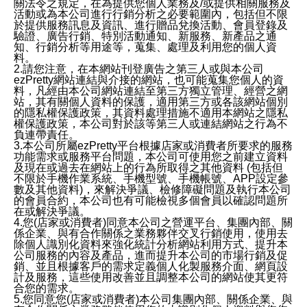
關法令之規定，在為提供您個人業務及/或提供相關服務及
活動或為本公司進行行銷分析之必要範圍內，包括但不限
於提供服務訊息及資訊、進行贈品兌換活動、會員登錄及
驗證、廣告行銷、特別活動通知、新服務、新產品之通
知、行銷分析等用途等，蒐集、處理及利用您的個人資
料。
2.請您注意，在本網站刊登廣告之第三人或與本公司
ezPretty網站連結與介接的網站，也可能蒐集您個人的資
料，凡經由本公司網站連結至第三方獨立管理、經營之網
站，其有關個人資料的保護，適用第三方或各該網站個別
的隱私權保護政策，其資料處理措施不適用本網站之隱私
權保護政策，本公司對於該等第三人或連結網站之行為不
負連帶責任。
3.本公司所屬ezPretty平台根據店家或消費者所要求的服務
功能需求或服務平台問題，本公司可使用您之前建立資料
及現在或過去在網站上的行為所取得之其他資料 (包括但
不限於手機作業系統、手機型號、手機帳號、APP設定參
數及其他資料)，來解決爭議、檢修障礙問題及執行本公司
的會員合約，本公司也有可能檢視多個會員以確認問題所
在或解決爭議。
4.您(店家或消費者)同意本公司之營運平台、集團內部、關
係企業、與有合作關係之業務夥伴交叉行銷使用，使用去
除個人識別化資料來強化統計分析網站利用方式、提升本
公司服務的內容及產品，進而提升本公司的市場行銷及促
銷、並且根據客戶的需求定義個人化製服務介面、網頁設
計及服務，這些使用改善並且調整本公司的網站使其更符
合您的需求。
5.您同意您(店家或消費者)本公司集團內部、關係企業、與