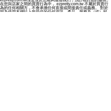
料於行銷活動資訊、商品訊息或新服務等相關行銷，且於
在您與店家之間的買賣行為中， ezpretty.com.tw 不屬於買賣行
首次行銷時，將提供您表示拒絕行銷之方式，本公司不會
為的任何相關方，不會承擔任何直接或間接責任或義務。 對於
向您索取相關費用。如您拒絕接受行銷服務或嗣後欲拒絕
因為使用本網站上所提供的任何資訊、產品、服務及（或）材
時，均可隨時通知本公司，本公司、所屬集團、關係企業
料，而產生或導致的任何損失或損害，ezpretty.com.tw 及其管
或與其合作行銷之第三方業務合作公司或第三方業務合作
理人員、員工或代表人均對此不承擔任何責任。 儘管
公司將立即停止利用您的個人資料行銷。
ezpretty.com.tw 已經盡了適當努力確保本網站上所列的服務符
四、個人資料利用之期間、地區、對象及方式如下
合合理的標準，仍不得將本網站內所列出的任何服務視為
1.期間：您同意於本公司存續期間或依法令之資料保存期
ezpretty.com.tw 推薦的服務，或是認為其代表該服務將會適用
間內，以及您的個人資料蒐集之目的消失或期限屆滿時，
於該用戶。如果該服務不適用於您，ezpretty.com.tw 將對此不
本公司得繼續保存、處理或利用您的個人資料。
承擔任何責任。
2.地區：就中華民國領域內。
網站使用者的守法義務及承諾
3.對象：本公司所屬公司(本公司)及其分公司、本公司之關
本條款構成您與 ezPretty 間之有效契約。 本條款中如有一部無
係企業、其他與本公司有業務往來或合作之機構。
效時，不影響其他條款之效力。 本條款如有未盡之處，雙方均
4.方式：以電話、簡訊、電子郵件、紙本或其他合於當時
應依誠實信用、平等互惠原則，共商解決之道。
科技之適當方式作個人資料之利用，(包括任何依法得利用
年齡和責任
之方式，但不限於使用於本網站或與外部合作之行銷)並於
你向 ezpretty.com.tw您確認您已經達到使用本網站的合法年
法令容許之範圍內，為行銷建檔、揭露、轉介或交互運用
齡。可以針對您在使用本網站時產生的任何責任，形成有約束力
予本公司及其合作對象。
的法律責任。您理解使用本網站時及他人使用您的登錄資訊使用
五、個人資料之類別
本網站時所產生的交易責任。
本聲明所指之個人資料類別如下:
網站連結
1.您提供之資料，包括您的姓名、性別、連絡方式(包括但
本網站可能包含有通往ezpretty.com.tw以外的其他方所運營網站
不限於電話、E-MAIL及地址等)、服務單位、職稱、為完
的超連結。此類超連結僅提供用於參考。此類網站不是由
成收款或付款所需之資料、IＰ位址、及其他得以直接或間
ezpretty.com.tw 控制，我們對其內容不承擔任何責任。在本網
接識別使用者身分之個人資料，及執行職務或業務之必要
站上加入通往此類網站的超連結，並非暗示我們贊同此類網站上
範圍內所需蒐集、處理及利用的個人資料。
的材料或是與其經營人之間存在任何聯繫。
2.為提升服務品質，本公司會依照所提供服務之性質，記
智慧財產權聲明
錄使用者的IP位址、以及在本公司內的瀏覽活動(例如，使
本網站上的所有資訊、內容、圖片、文字、聲音、圖像22、按
用者所使用的軟硬體、所點選的網頁)等資料，但是這些資
鈕、商標、服務標章及商品名稱均受中華民國國家法律及國際條