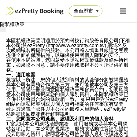
隱私權政策
×
本隱私權政策聲明適用於預約科技行銷股份有限公司(下稱
本公司)於ezPretty (http://www.ezpretty.com.tw) 網域名及
次級網域名所提供的服務。本公司將以慎重且嚴謹之態度
提供全面的保護措施，以確保使用者個人隱私的安全。
在使用本網站時，您同意受本隱私權政策條款及條件所拘
束，如果您不同意，請不要使用或取得本公司所提供的服
務。
一、適用範圍
根據以下所述，您的個人識別資料的某些部分將被揭露給
與本公司有業務合作之第三方，並可能被本公司及第三方
使用。通過註冊並同意隱私權政策和會員合約，您明確同
意本公司使用和揭露您的個人識別資料。本隱私權政策已
合併並與會員合約的條款相一致。 如果用戶對於ezPretty
網站的隱私權聲明或與個人資料相關的任何事項有疑問，
歡迎透過電子郵件與本公司的服務人員聯絡，ezPretty網
站將盡快回覆並進行解釋說明。
二、您同意本公司蒐集、處理及利用您的個人資料
1.當您與本公司網站洽辦業務、使用服務或參與本公司網
站各項活動，本公司將視業務、服務或活動性質請您提供
必要的個人資料，您同意本公司依照個人資料保護法及相