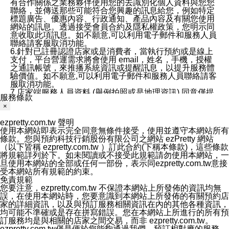
有合作關係之業務夥伴使用您的去識別化個人資料與您您
聯絡，並傳送那些可能符合您興趣的訊息給您，例如特定
標題廣告、優惠內容、行政通知、產品內容及有關您使用
網站的訊息。透過接受會員合約及隱私權政策，您明示同
意收取此項訊息。如不願意,可以利用電子郵件和服務人員
聯絡請客服取消功能。
6.針對已註冊認證店家或是消費者，當執行預約或是線上
支付，平台營運需求將會使用 email，姓名，手機，授權
之通訊帳號，來推播系統資訊或提醒訊息，以提升服務體
驗價值。如不願意,可以利用電子郵件和服務人員聯絡請客
服取消功能。
7.店家端服務人員資料 (舉例拍照或是地理資訊) 同意僅提
服務條款
供所屬店家管理人員可以使用消費者的作品集資料和員工
×
打卡個人圖像行為。本公司及ezPretty平台不會做任何使
用。
ezpretty.com.tw 聲明
三、本公司對您個人資料的揭露
使用本網站即表示完全同意無條件接受，使用並遵守本網站所有
1.基於現有服務平台的監管環境，預約科技保證不會揭露
條款。您與預約科技行銷股份有限公司之網站 ezPretty 網站
任何店家的營運資訊，且預約科技和店家均不能洩露消費
（以下皆稱 ezpretty.com.tw ）訂此合約(下稱本條款)，這些條款
者的個人資料。然而，在某些情況下，本公司可能會因受
將規範詳列於下。如未閱讀或不接受此規範請勿使用本網站，一
政府要求或法律規定，而被迫向政府或第三方提供資料。
旦使用本網站的全部或任何一部份，表示同ezpretty.com.tw意接
第三方也可能非法地攔截或存取傳輸的私人通訊，或會員
受本網站所有規範的約束。
可能濫用或誤用從本公司網站獲得的您的資料。因此，儘
免責規範
管本公司使用企業標準的保護措施來保護您的隱私，本公
您要注意，ezpretty.com.tw 不保證本網站上所發佈的資訊均無
司並未承諾您的個人識別資料或私人通訊將永遠保密。
誤，在使用本網站時，您要意識到本網站上所發佈的有關預約店
2.根據本公司的政策，本公司不會將涉及您的個人識別資
家的詳細資訊，以及與預訂服務相關資訊在內的其他各種資訊，
料出租或出售給第三方。
均可能不準確或是存在拼寫錯誤。您在本網站上所進行的所有預
3. 本公司、所屬集團、關係企業或與其合作行銷之第三方
訂服務均是與相關的店家之間交易，而非 ezpretty.com.tw。
業務合作公司會在您同意之情形下，始得利用您的個人資
ezpretty.com.tw僅是便於您能夠通過我們，預訂相對應的服務。