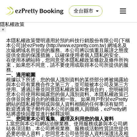
隱私權政策
×
本隱私權政策聲明適用於預約科技行銷股份有限公司(下稱
本公司)於ezPretty (http://www.ezpretty.com.tw) 網域名及
次級網域名所提供的服務。本公司將以慎重且嚴謹之態度
提供全面的保護措施，以確保使用者個人隱私的安全。
在使用本網站時，您同意受本隱私權政策條款及條件所拘
束，如果您不同意，請不要使用或取得本公司所提供的服
務。
一、適用範圍
根據以下所述，您的個人識別資料的某些部分將被揭露給
與本公司有業務合作之第三方，並可能被本公司及第三方
使用。通過註冊並同意隱私權政策和會員合約，您明確同
意本公司使用和揭露您的個人識別資料。本隱私權政策已
合併並與會員合約的條款相一致。 如果用戶對於ezPretty
網站的隱私權聲明或與個人資料相關的任何事項有疑問，
歡迎透過電子郵件與本公司的服務人員聯絡，ezPretty網
站將盡快回覆並進行解釋說明。
二、您同意本公司蒐集、處理及利用您的個人資料
1.當您與本公司網站洽辦業務、使用服務或參與本公司網
站各項活動，本公司將視業務、服務或活動性質請您提供
必要的個人資料，您同意本公司依照個人資料保護法及相