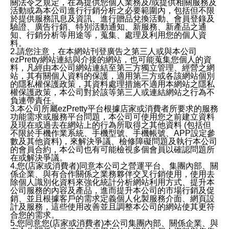
關法令之規定，在為提供您個人業務及/或提供相關服務及
活動或為本公司進行行銷分析之必要範圍內，包括但不限
於提供服務訊息及資訊、進行贈品兌換活動、會員登錄及
驗證、廣告行銷、特別活動通知、新服務、新產品之通
知、行銷分析等用途等，蒐集、處理及利用您的個人資
料。
2.請您注意，在本網站刊登廣告之第三人或與本公司
ezPretty網站連結與介接的網站，也可能蒐集您個人的資
料，凡經由本公司網站連結至第三方獨立管理、經營之網
站，其有關個人資料的保護，適用第三方或各該網站個別
的隱私權保護政策，其資料處理措施不適用本網站之隱私
權保護政策，本公司對於該等第三人或連結網站之行為不
負連帶責任。
3.本公司所屬ezPretty平台根據店家或消費者所要求的服務
功能需求或服務平台問題，本公司可使用您之前建立資料
及現在或過去在網站上的行為所取得之其他資料 (包括但
不限於手機作業系統、手機型號、手機帳號、APP設定參
數及其他資料)，來解決爭議、檢修障礙問題及執行本公司
的會員合約，本公司也有可能檢視多個會員以確認問題所
在或解決爭議。
4.您(店家或消費者)同意本公司之營運平台、集團內部、關
係企業、與有合作關係之業務夥伴交叉行銷使用，使用去
除個人識別化資料來強化統計分析網站利用方式、提升本
公司服務的內容及產品，進而提升本公司的市場行銷及促
銷、並且根據客戶的需求定義個人化製服務介面、網頁設
計及服務，這些使用改善並且調整本公司的網站使其更符
合您的需求。
5.您同意您(店家或消費者)本公司集團內部、關係企業、與