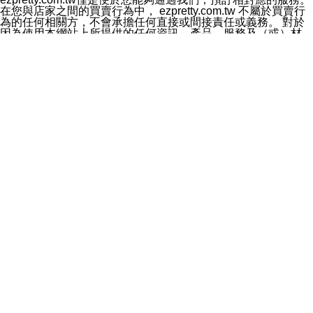
料於行銷活動資訊、商品訊息或新服務等相關行銷，且於
在您與店家之間的買賣行為中， ezpretty.com.tw 不屬於買賣行
首次行銷時，將提供您表示拒絕行銷之方式，本公司不會
為的任何相關方，不會承擔任何直接或間接責任或義務。 對於
向您索取相關費用。如您拒絕接受行銷服務或嗣後欲拒絕
因為使用本網站上所提供的任何資訊、產品、服務及（或）材
時，均可隨時通知本公司，本公司、所屬集團、關係企業
料，而產生或導致的任何損失或損害，ezpretty.com.tw 及其管
或與其合作行銷之第三方業務合作公司或第三方業務合作
理人員、員工或代表人均對此不承擔任何責任。 儘管
公司將立即停止利用您的個人資料行銷。
ezpretty.com.tw 已經盡了適當努力確保本網站上所列的服務符
四、個人資料利用之期間、地區、對象及方式如下
合合理的標準，仍不得將本網站內所列出的任何服務視為
1.期間：您同意於本公司存續期間或依法令之資料保存期
ezpretty.com.tw 推薦的服務，或是認為其代表該服務將會適用
間內，以及您的個人資料蒐集之目的消失或期限屆滿時，
於該用戶。如果該服務不適用於您，ezpretty.com.tw 將對此不
本公司得繼續保存、處理或利用您的個人資料。
承擔任何責任。
2.地區：就中華民國領域內。
網站使用者的守法義務及承諾
3.對象：本公司所屬公司(本公司)及其分公司、本公司之關
本條款構成您與 ezPretty 間之有效契約。 本條款中如有一部無
係企業、其他與本公司有業務往來或合作之機構。
效時，不影響其他條款之效力。 本條款如有未盡之處，雙方均
4.方式：以電話、簡訊、電子郵件、紙本或其他合於當時
應依誠實信用、平等互惠原則，共商解決之道。
科技之適當方式作個人資料之利用，(包括任何依法得利用
年齡和責任
之方式，但不限於使用於本網站或與外部合作之行銷)並於
你向 ezpretty.com.tw您確認您已經達到使用本網站的合法年
法令容許之範圍內，為行銷建檔、揭露、轉介或交互運用
齡。可以針對您在使用本網站時產生的任何責任，形成有約束力
予本公司及其合作對象。
的法律責任。您理解使用本網站時及他人使用您的登錄資訊使用
五、個人資料之類別
本網站時所產生的交易責任。
本聲明所指之個人資料類別如下:
網站連結
1.您提供之資料，包括您的姓名、性別、連絡方式(包括但
本網站可能包含有通往ezpretty.com.tw以外的其他方所運營網站
不限於電話、E-MAIL及地址等)、服務單位、職稱、為完
的超連結。此類超連結僅提供用於參考。此類網站不是由
成收款或付款所需之資料、IＰ位址、及其他得以直接或間
ezpretty.com.tw 控制，我們對其內容不承擔任何責任。在本網
接識別使用者身分之個人資料，及執行職務或業務之必要
站上加入通往此類網站的超連結，並非暗示我們贊同此類網站上
範圍內所需蒐集、處理及利用的個人資料。
的材料或是與其經營人之間存在任何聯繫。
2.為提升服務品質，本公司會依照所提供服務之性質，記
智慧財產權聲明
錄使用者的IP位址、以及在本公司內的瀏覽活動(例如，使
本網站上的所有資訊、內容、圖片、文字、聲音、圖像22、按
用者所使用的軟硬體、所點選的網頁)等資料，但是這些資
鈕、商標、服務標章及商品名稱均受中華民國國家法律及國際條