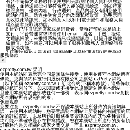
有合作關係之業務夥伴使用您的去識別化個人資料與您您
聯絡，並傳送那些可能符合您興趣的訊息給您，例如特定
標題廣告、優惠內容、行政通知、產品內容及有關您使用
網站的訊息。透過接受會員合約及隱私權政策，您明示同
意收取此項訊息。如不願意,可以利用電子郵件和服務人員
聯絡請客服取消功能。
6.針對已註冊認證店家或是消費者，當執行預約或是線上
支付，平台營運需求將會使用 email，姓名，手機，授權
之通訊帳號，來推播系統資訊或提醒訊息，以提升服務體
驗價值。如不願意,可以利用電子郵件和服務人員聯絡請客
服取消功能。
7.店家端服務人員資料 (舉例拍照或是地理資訊) 同意僅提
服務條款
供所屬店家管理人員可以使用消費者的作品集資料和員工
×
打卡個人圖像行為。本公司及ezPretty平台不會做任何使
用。
ezpretty.com.tw 聲明
三、本公司對您個人資料的揭露
使用本網站即表示完全同意無條件接受，使用並遵守本網站所有
1.基於現有服務平台的監管環境，預約科技保證不會揭露
條款。您與預約科技行銷股份有限公司之網站 ezPretty 網站
任何店家的營運資訊，且預約科技和店家均不能洩露消費
（以下皆稱 ezpretty.com.tw ）訂此合約(下稱本條款)，這些條款
者的個人資料。然而，在某些情況下，本公司可能會因受
將規範詳列於下。如未閱讀或不接受此規範請勿使用本網站，一
政府要求或法律規定，而被迫向政府或第三方提供資料。
旦使用本網站的全部或任何一部份，表示同ezpretty.com.tw意接
第三方也可能非法地攔截或存取傳輸的私人通訊，或會員
受本網站所有規範的約束。
可能濫用或誤用從本公司網站獲得的您的資料。因此，儘
免責規範
管本公司使用企業標準的保護措施來保護您的隱私，本公
您要注意，ezpretty.com.tw 不保證本網站上所發佈的資訊均無
司並未承諾您的個人識別資料或私人通訊將永遠保密。
誤，在使用本網站時，您要意識到本網站上所發佈的有關預約店
2.根據本公司的政策，本公司不會將涉及您的個人識別資
家的詳細資訊，以及與預訂服務相關資訊在內的其他各種資訊，
料出租或出售給第三方。
均可能不準確或是存在拼寫錯誤。您在本網站上所進行的所有預
3. 本公司、所屬集團、關係企業或與其合作行銷之第三方
訂服務均是與相關的店家之間交易，而非 ezpretty.com.tw。
業務合作公司會在您同意之情形下，始得利用您的個人資
ezpretty.com.tw僅是便於您能夠通過我們，預訂相對應的服務。