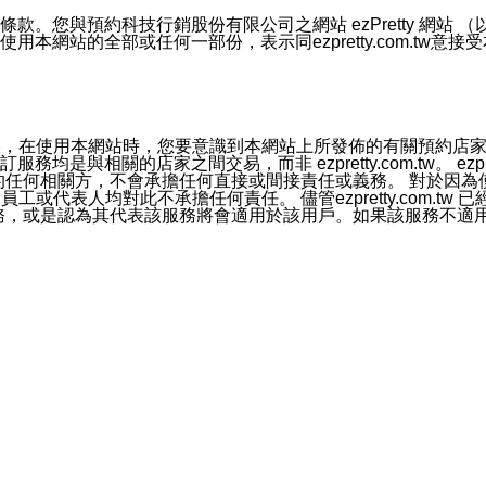
號碼比對相符。
息。
預約科技行銷股份有限公司之網站 ezPretty 網站 （以下皆稱 
網站的全部或任何一部份，表示同ezpretty.com.tw意
的資訊均無誤，在使用本網站時，您要意識到本網站上所發佈的有關預
官方帳號或認證官方帳號的通知型訊息。
相關的店家之間交易，而非 ezpretty.com.tw。 ezpr
屬於買賣行為的任何相關方，不會承擔任何直接或間接責任或義務。 
人員、員工或代表人均對此不承擔任何責任。 儘管ezpretty.co
薦的服務，或是認為其代表該服務將會適用於該用戶。如果該服務不適用於您，
有一部無效時，不影響其他條款之效力。 本條款如有未盡之處，雙方
的合法年齡。可以針對您在使用本網站時產生的任何責任，形成有約束