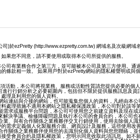
retty (http://www.ezpretty.com.tw) 網
，如果您不同意，請不要使用或取得本公司所提供的服務。
本公司有業務合作之第三方，並可能被本公司及第三方使用。通
條款相一致。 如果用戶對於ezPretty網站的隱私權聲明或
各項活動，本公司將視業務、服務或活動性質請您提供必要的個
公司進行行銷分析之必要範圍內，包括但不限於提供服務訊息及資
、處理及利用您的個人資料。
etty網站連結與介接的網站，也可能蒐集您個人的資料，凡經由
資料處理措施不適用本網站之隱私權保護政策，本公司對於該等
服務功能需求或服務平台問題，本公司可使用您之前建立資料及現在
，來解決爭議、檢修障礙問題及執行本公司的會員合約，本公司
關係企業、與有合作關係之業務夥伴交叉行銷使用，使用去除個人
戶的需求定義個人化製服務介面、網頁設計及服務，這些使用改
與有合作關係之業務夥伴使用您的去識別化個人資料與您您聯絡，
接受會員合約及隱私權政策，您明示同意收取此項訊息。如不願