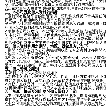
6.針對已註冊認證店家或是消費者，當執行預約或是線上支付
意,可以利用電子郵件和服務人員聯絡請客服取消功能。
7.店家端服務人員資料 (舉例拍照或是地理資訊) 同意僅提
三、本公司對您個人資料的揭露
1.基於現有服務平台的監管環境，預約科技保證不會揭露任
律規定，而被迫向政府或第三方提供資料。
第三方也可能非法地攔截或存取傳輸的私人通訊，或會員可
的個人識別資料或私人通訊將永遠保密。
2.根據本公司的政策，本公司不會將涉及您的個人識別資料
3. 本公司、所屬集團、關係企業或與其合作行銷之第三方
將提供您表示拒絕行銷之方式，本公司不會向您索取相關費
務合作公司或第三方業務合作公司將立即停止利用您的個人
四、個人資料利用之期間、地區、對象及方式如下
1.期間：您同意於本公司存續期間或依法令之資料保存期間
2.地區：就中華民國領域內。
3.對象：本公司所屬公司(本公司)及其分公司、本公司之關
4.方式：以電話、簡訊、電子郵件、紙本或其他合於當時科
圍內，為行銷建檔、揭露、轉介或交互運用予本公司及其合
五、個人資料之類別
本聲明所指之個人資料類別如下:
1.您提供之資料，包括您的姓名、性別、連絡方式(包括但不
身分之個人資料，及執行職務或業務之必要範圍內所需蒐集
2.為提升服務品質，本公司會依照所提供服務之性質，記錄
分析和網路行為調查，以便於改善本公司的服務品質，資料
六、蒐集、處理及利用您的個人資料之目的
1.本公司為提供良好服務、客戶管理與服務、提供預約服務
章程所定之業務及執行職務或業務之必要範圍內等以及為本
2.本公司僅蒐集為執行上述特定目的所必要提供之個人資料