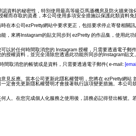
。
您個人辨認資料的秘密性，特別使用最高等級亞馬遜機房及防火牆來
失及未經授權而存取的資產，本公司使用多項安全措施以保護此類資料
在本公司ezPretty網站中要求更正，包括要求停止寄發相關
步功能，來將Instagram的貼文同步到 ezPretty 的作品集，使
步功能，您可以於任何時間取消您的 Instagram 授權，只需要
授權資料，並完全清除您透過此功能所同步的Instagram貼文
時間取消您的帳號或是資料，只需要透過電子郵件( e-mail:
[emai
應。當本公司更新此隱私權聲明，您將在 ezPretty網站 首頁
定會先更新隱私權聲明才會接著執行該項變更措施。本公司鼓勵您定
任何人。在您完成個人化服務之使用後，請務必記得登出帳號。
區。
並傳送或宣傳本網站各項服務之資料或電子郵件供您參考。您能
入本公司/本服務好友，您仍可接收到通知型訊息。
限，以廣告或其他目的的訊息皆不會被傳送。滿足以下三個條件