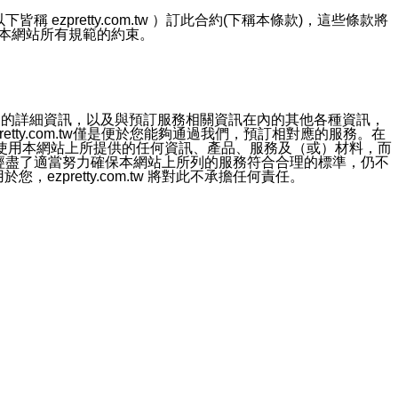
ezpretty.com.tw ）訂此合約(下稱本條款)，這些條款將
接受本網站所有規範的約束。
約店家的詳細資訊，以及與預訂服務相關資訊在內的其他各種資訊，
etty.com.tw僅是便於您能夠通過我們，預訂相對應的服務。在
對於因為使用本網站上所提供的任何資訊、產品、服務及（或）材料，而
m.tw 已經盡了適當努力確保本網站上所列的服務符合合理的標準，仍不
ezpretty.com.tw 將對此不承擔任何責任。
均應依誠實信用、平等互惠原則，共商解決之道。
力的法律責任。您理解使用本網站時及他人使用您的登錄資訊使用本