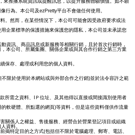
帳號，來推播系統資訊或提醒訊息，以提升服務體驗價值。如不願
行為。本公司及ezPretty平台不會做任何使用。
資料。然而，在某些情況下，本公司可能會因受政府要求或法
使用企業標準的保護措施來保護您的隱私，本公司並未承諾您
活動資訊、商品訊息或新服務等相關行銷，且於首次行銷時，
司，本公司、所屬集團、關係企業或與其合作行銷之第三方業
繼續保存、處理或利用您的個人資料。
但不限於使用於本網站或與外部合作之行銷)並於法令容許之範
或付款所需之資料、IＰ位址、及其他得以直接或間接識別使用者
用的軟硬體、所點選的網頁)等資料，但是這些資料僅供作流量
利害關係人之權益、售後服務、經營合於營業登記項目或組織
個人資料。
前揭特定目的之方式(包括但不限於電腦處理、郵寄、電話、