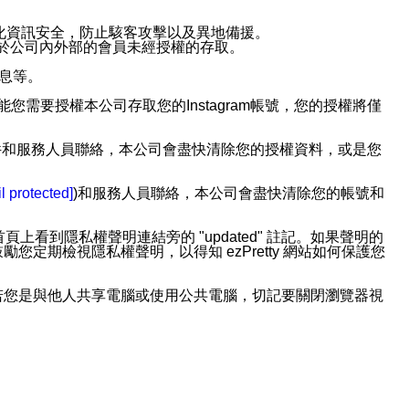
強化資訊安全，防止駭客攻擊以及異地備援。
免於公司內外部的會員未經授權的存取。
訊息等。
用此功能您需要授權本公司存取您的Instagram帳號，您的授權將僅
透過電子郵件和服務人員聯絡，本公司會盡快清除您的授權資料，或是您
。
l protected]
)和服務人員聯絡，本公司會盡快清除您的帳號和
上看到隱私權聲明連結旁的 "updated" 註記。如果聲明的
期檢視隱私權聲明，以得知 ezPretty 網站如何保護您
若您是與他人共享電腦或使用公共電腦，切記要關閉瀏覽器視
依照該資料或電子郵件所指示之方法、說明或功能連結，隨時
者，將可收到通知型訊息。