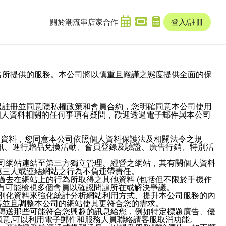
關於潮流串
店家合作
登入/註冊
域名及次級網域名所提供的服務。本公司將以慎重且嚴謹之態度提供全面的保
過註冊並同意隱私權政策和會員合約，您明確同意本公司使用
與個人資料相關的任何事項有疑問，歡迎透過電子郵件與本公司
人資料，您同意本公司依照個人資料保護法及相關法令之規
訊、進行贈品兌換活動、會員登錄及驗證、廣告行銷、特別活
本公司網站連結至第三方獨立管理、經營之網站，其有關個人資料
第三人或連結網站之行為不負連帶責任。
或過去在網站上的行為所取得之其他資料 (包括但不限於手機作
也有可能檢視多個會員以確認問題所在或解決爭議。
識別化資料來強化統計分析網站利用方式、提升本公司服務的內
善並且調整本公司的網站使其更符合您的需求。
並傳送那些可能符合您興趣的訊息給您，例如特定標題廣告、優
意,可以利用電子郵件和服務人員聯絡請客服取消功能。