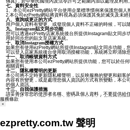
傳真)，於中華民國境內及法令許可之範圍內加以處理及利用
七、資料安全性
1、本公司ezPretty網站平台使用企業標準慣例來保護
2.本公司ezPretty網站將資料視為必須保護其免於滅
八、查詢或更正的方式
用戶個人資料有變更、或發現個人資料不正確的時候，可以隨時
九、Instagram貼文同步功能
您可以透過ezPretty店家系統後台所提供Instagram貼文同
用於同步您的貼文至店家系統。
十、取消Instagram授權方式
如果您有使用ezPretty網站所提供Instagram貼文同
可以登入店家系統後台使用取消授權功能，系統將立即清除您的
十一、取消帳號資料方式
如果您有使用本公司ezPretty網站所提供功能，您可以於任何
相關資料。
十二、隱私權聲明的更新
本公司將不定時更新隱私權聲明，以反映服務的變更和顧客的意見反
內容有所變更，或是處理您個人資訊的方式有所變動，本公司一
的個人資訊。
十三、自我保護措施
請妥善保管您的使用者名稱、密碼及個人資料，不要提供給
窗，以防止他人讀取您的個人資料、信件或進入所機關管理
服務條款
十四、傳送宣傳本站資訊或電子郵件之政策
×
您同意本公司網站，透過您所提供的郵件地址與您取得聯絡
停止接收這些資料或電子郵件。
十五、訊息通知
ezpretty.com.tw 聲明
本公司/本服務將以通知型訊息傳送重要訊息給您。即使未加
本公司/本服務傳送之通知型訊息以對您有效且重要的訊息為