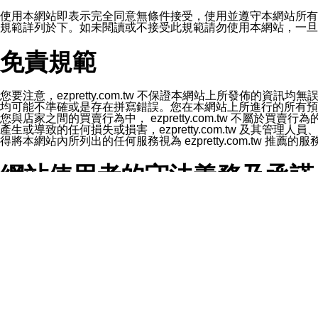
1.LINE 帳號設定的電話號碼與本公司/本服務所傳來的電話
2.該 LINE 帳號已在 LINE APP 設定中，同意接收通知型訊
使用本網站即表示完全同意無條件接受，使用並遵守本網站所有條款。您與
3.LINE 帳號未封鎖傳送訊息之 LINE 官方帳號。
規範詳列於下。如未閱讀或不接受此規範請勿使用本網站，一旦使用本
欲變更通知型訊息的設定，操作如下：
1.點選「主頁」＞「設定」
免責規範
2.點選「隱私設定」
3.點選「提供使用資料」
4.點選「LINE通知型訊息」
5.開關「接收LINE通知型訊息」
您要注意，ezpretty.com.tw 不保證本網站上所發佈
❗️關閉「接收通知型訊息」後，將不會接收到來自任何企業
均可能不準確或是存在拼寫錯誤。您在本網站上所進行的所有預訂服務均是與
您與店家之間的買賣行為中， ezpretty.com.tw 不
產生或導致的任何損失或損害，ezpretty.com.tw 及其管理
得將本網站內所列出的任何服務視為 ezpretty.com.tw 推
網站使用者的守法義務及承諾
本條款構成您與 ezPretty 間之有效契約。 本條款中如
年齡和責任
你向 ezpretty.com.tw您確認您已經達到使用本網站
網站時所產生的交易責任。