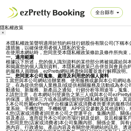
隱私權政策
×
本隱私權政策聲明適用於預約科技行銷股份有限公司(下稱本公司)於ezP
護措施，以確保使用者個人隱私的安全。
在使用本網站時，您同意受本隱私權政策條款及條件所拘束
一、適用範圍
根據以下所述，您的個人識別資料的某些部分將被揭露給與
和揭露您的個人識別資料。本隱私權政策已合併並與會員合約的
的服務人員聯絡，ezPretty網站將盡快回覆並進行解釋說明。
二、您同意本公司蒐集、處理及利用您的個人資料
1.當您與本公司網站洽辦業務、使用服務或參與本公司網站
定，在為提供您個人業務及/或提供相關服務及活動或為本
動通知、新服務、新產品之通知、行銷分析等用途等，蒐集
2.請您注意，在本網站刊登廣告之第三人或與本公司ezPr
的保護，適用第三方或各該網站個別的隱私權保護政策，其
3.本公司所屬ezPretty平台根據店家或消費者所要求的
業系統、手機型號、手機帳號、APP設定參數及其他資料)
4.您(店家或消費者)同意本公司之營運平台、集團內部、
容及產品，進而提升本公司的市場行銷及促銷、並且根據客
5.您同意您(店家或消費者)本公司集團內部、關係企業、
惠內容、行政通知、產品內容及有關您使用網站的訊息。透過