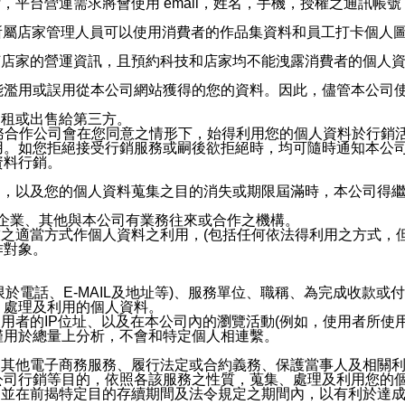
，平台營運需求將會使用 email，姓名，手機，授權之通訊
供所屬店家管理人員可以使用消費者的作品集資料和員工打卡個人圖像
何店家的營運資訊，且預約科技和店家均不能洩露消費者的個人
能濫用或誤用從本公司網站獲得的您的資料。因此，儘管本公司
出租或出售給第三方。
業務合作公司會在您同意之情形下，始得利用您的個人資料於行銷
用。如您拒絕接受行銷服務或嗣後欲拒絕時，均可隨時通知本公
資料行銷。
內，以及您的個人資料蒐集之目的消失或期限屆滿時，本公司得
係企業、其他與本公司有業務往來或合作之機構。
技之適當方式作個人資料之利用，(包括任何依法得利用之方式，
作對象。
限於電話、E-MAIL及地址等)、服務單位、職稱、為完成收款
、處理及利用的個人資料。
使用者的IP位址、以及在本公司內的瀏覽活動(例如，使用者所使
僅用於總量上分析，不會和特定個人相連繫。
及其他電子商務服務、履行法定或合約義務、保護當事人及相關
公司行銷等目的，依照各該服務之性質，蒐集、處理及利用您的
，並在前揭特定目的存續期間及法令規定之期間內，以有利於達成