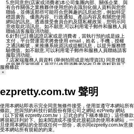
5.您同意您(店家或消費者)本公司集團內部、關係企業、與
有合作關係之業務夥伴使用您的去識別化個人資料與您您
聯絡，並傳送那些可能符合您興趣的訊息給您，例如特定
標題廣告、優惠內容、行政通知、產品內容及有關您使用
網站的訊息。透過接受會員合約及隱私權政策，您明示同
意收取此項訊息。如不願意,可以利用電子郵件和服務人員
聯絡請客服取消功能。
6.針對已註冊認證店家或是消費者，當執行預約或是線上
支付，平台營運需求將會使用 email，姓名，手機，授權
之通訊帳號，來推播系統資訊或提醒訊息，以提升服務體
驗價值。如不願意,可以利用電子郵件和服務人員聯絡請客
服取消功能。
7.店家端服務人員資料 (舉例拍照或是地理資訊) 同意僅提
供所屬店家管理人員可以使用消費者的作品集資料和員工
服務條款
打卡個人圖像行為。本公司及ezPretty平台不會做任何使
×
用。
三、本公司對您個人資料的揭露
1.基於現有服務平台的監管環境，預約科技保證不會揭露
ezpretty.com.tw 聲明
任何店家的營運資訊，且預約科技和店家均不能洩露消費
者的個人資料。然而，在某些情況下，本公司可能會因受
政府要求或法律規定，而被迫向政府或第三方提供資料。
第三方也可能非法地攔截或存取傳輸的私人通訊，或會員
使用本網站即表示完全同意無條件接受，使用並遵守本網站所有
可能濫用或誤用從本公司網站獲得的您的資料。因此，儘
條款。您與預約科技行銷股份有限公司之網站 ezPretty 網站
管本公司使用企業標準的保護措施來保護您的隱私，本公
（以下皆稱 ezpretty.com.tw ）訂此合約(下稱本條款)，這些條款
司並未承諾您的個人識別資料或私人通訊將永遠保密。
將規範詳列於下。如未閱讀或不接受此規範請勿使用本網站，一
2.根據本公司的政策，本公司不會將涉及您的個人識別資
旦使用本網站的全部或任何一部份，表示同ezpretty.com.tw意接
料出租或出售給第三方。
受本網站所有規範的約束。
3. 本公司、所屬集團、關係企業或與其合作行銷之第三方