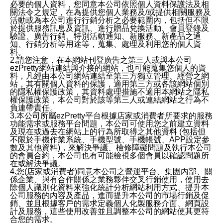
必要的個人資料，您同意本公司依照個人資料保護法及相
關法令之規定，在為提供您個人業務及/或提供相關服務及
活動或為本公司進行行銷分析之必要範圍內，包括但不限
於提供服務訊息及資訊、進行贈品兌換活動、會員登錄及
驗證、廣告行銷、特別活動通知、新服務、新產品之通
知、行銷分析等用途等，蒐集、處理及利用您的個人資
料。
2.請您注意，在本網站刊登廣告之第三人或與本公司
ezPretty網站連結與介接的網站，也可能蒐集您個人的資
料，凡經由本公司網站連結至第三方獨立管理、經營之網
站，其有關個人資料的保護，適用第三方或各該網站個別
的隱私權保護政策，其資料處理措施不適用本網站之隱私
權保護政策，本公司對於該等第三人或連結網站之行為不
負連帶責任。
3.本公司所屬ezPretty平台根據店家或消費者所要求的服務
功能需求或服務平台問題，本公司可使用您之前建立資料
及現在或過去在網站上的行為所取得之其他資料 (包括但
不限於手機作業系統、手機型號、手機帳號、APP設定參
數及其他資料)，來解決爭議、檢修障礙問題及執行本公司
的會員合約，本公司也有可能檢視多個會員以確認問題所
在或解決爭議。
4.您(店家或消費者)同意本公司之營運平台、集團內部、關
係企業、與有合作關係之業務夥伴交叉行銷使用，使用去
除個人識別化資料來強化統計分析網站利用方式、提升本
公司服務的內容及產品，進而提升本公司的市場行銷及促
銷、並且根據客戶的需求定義個人化製服務介面、網頁設
計及服務，這些使用改善並且調整本公司的網站使其更符
合您的需求。