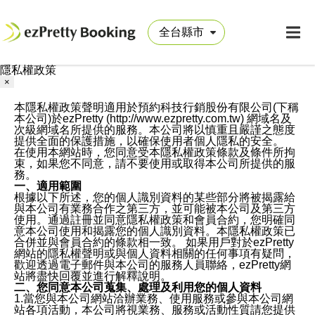
隱私權政策
×
本隱私權政策聲明適用於預約科技行銷股份有限公司(下稱
本公司)於ezPretty (http://www.ezpretty.com.tw) 網域名及
次級網域名所提供的服務。本公司將以慎重且嚴謹之態度
提供全面的保護措施，以確保使用者個人隱私的安全。
在使用本網站時，您同意受本隱私權政策條款及條件所拘
束，如果您不同意，請不要使用或取得本公司所提供的服
務。
一、適用範圍
根據以下所述，您的個人識別資料的某些部分將被揭露給
與本公司有業務合作之第三方，並可能被本公司及第三方
使用。通過註冊並同意隱私權政策和會員合約，您明確同
意本公司使用和揭露您的個人識別資料。本隱私權政策已
合併並與會員合約的條款相一致。 如果用戶對於ezPretty
網站的隱私權聲明或與個人資料相關的任何事項有疑問，
歡迎透過電子郵件與本公司的服務人員聯絡，ezPretty網
站將盡快回覆並進行解釋說明。
二、您同意本公司蒐集、處理及利用您的個人資料
1.當您與本公司網站洽辦業務、使用服務或參與本公司網
站各項活動，本公司將視業務、服務或活動性質請您提供