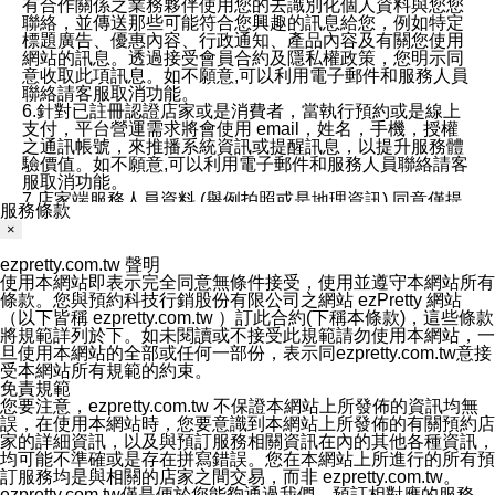
有合作關係之業務夥伴使用您的去識別化個人資料與您您
聯絡，並傳送那些可能符合您興趣的訊息給您，例如特定
標題廣告、優惠內容、行政通知、產品內容及有關您使用
網站的訊息。透過接受會員合約及隱私權政策，您明示同
意收取此項訊息。如不願意,可以利用電子郵件和服務人員
聯絡請客服取消功能。
6.針對已註冊認證店家或是消費者，當執行預約或是線上
支付，平台營運需求將會使用 email，姓名，手機，授權
之通訊帳號，來推播系統資訊或提醒訊息，以提升服務體
驗價值。如不願意,可以利用電子郵件和服務人員聯絡請客
服取消功能。
7.店家端服務人員資料 (舉例拍照或是地理資訊) 同意僅提
服務條款
供所屬店家管理人員可以使用消費者的作品集資料和員工
×
打卡個人圖像行為。本公司及ezPretty平台不會做任何使
用。
ezpretty.com.tw 聲明
三、本公司對您個人資料的揭露
使用本網站即表示完全同意無條件接受，使用並遵守本網站所有
1.基於現有服務平台的監管環境，預約科技保證不會揭露
條款。您與預約科技行銷股份有限公司之網站 ezPretty 網站
任何店家的營運資訊，且預約科技和店家均不能洩露消費
（以下皆稱 ezpretty.com.tw ）訂此合約(下稱本條款)，這些條款
者的個人資料。然而，在某些情況下，本公司可能會因受
將規範詳列於下。如未閱讀或不接受此規範請勿使用本網站，一
政府要求或法律規定，而被迫向政府或第三方提供資料。
旦使用本網站的全部或任何一部份，表示同ezpretty.com.tw意接
第三方也可能非法地攔截或存取傳輸的私人通訊，或會員
受本網站所有規範的約束。
可能濫用或誤用從本公司網站獲得的您的資料。因此，儘
免責規範
管本公司使用企業標準的保護措施來保護您的隱私，本公
您要注意，ezpretty.com.tw 不保證本網站上所發佈的資訊均無
司並未承諾您的個人識別資料或私人通訊將永遠保密。
誤，在使用本網站時，您要意識到本網站上所發佈的有關預約店
2.根據本公司的政策，本公司不會將涉及您的個人識別資
家的詳細資訊，以及與預訂服務相關資訊在內的其他各種資訊，
料出租或出售給第三方。
均可能不準確或是存在拼寫錯誤。您在本網站上所進行的所有預
3. 本公司、所屬集團、關係企業或與其合作行銷之第三方
訂服務均是與相關的店家之間交易，而非 ezpretty.com.tw。
業務合作公司會在您同意之情形下，始得利用您的個人資
ezpretty.com.tw僅是便於您能夠通過我們，預訂相對應的服務。