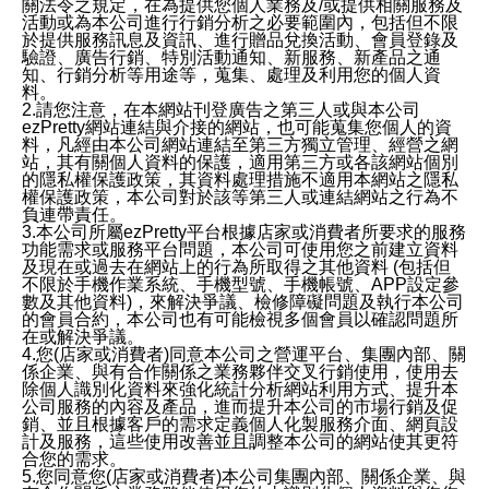
關法令之規定，在為提供您個人業務及/或提供相關服務及
活動或為本公司進行行銷分析之必要範圍內，包括但不限
於提供服務訊息及資訊、進行贈品兌換活動、會員登錄及
驗證、廣告行銷、特別活動通知、新服務、新產品之通
知、行銷分析等用途等，蒐集、處理及利用您的個人資
料。
2.請您注意，在本網站刊登廣告之第三人或與本公司
ezPretty網站連結與介接的網站，也可能蒐集您個人的資
料，凡經由本公司網站連結至第三方獨立管理、經營之網
站，其有關個人資料的保護，適用第三方或各該網站個別
的隱私權保護政策，其資料處理措施不適用本網站之隱私
權保護政策，本公司對於該等第三人或連結網站之行為不
負連帶責任。
3.本公司所屬ezPretty平台根據店家或消費者所要求的服務
功能需求或服務平台問題，本公司可使用您之前建立資料
及現在或過去在網站上的行為所取得之其他資料 (包括但
不限於手機作業系統、手機型號、手機帳號、APP設定參
數及其他資料)，來解決爭議、檢修障礙問題及執行本公司
的會員合約，本公司也有可能檢視多個會員以確認問題所
在或解決爭議。
4.您(店家或消費者)同意本公司之營運平台、集團內部、關
係企業、與有合作關係之業務夥伴交叉行銷使用，使用去
除個人識別化資料來強化統計分析網站利用方式、提升本
公司服務的內容及產品，進而提升本公司的市場行銷及促
銷、並且根據客戶的需求定義個人化製服務介面、網頁設
計及服務，這些使用改善並且調整本公司的網站使其更符
合您的需求。
5.您同意您(店家或消費者)本公司集團內部、關係企業、與