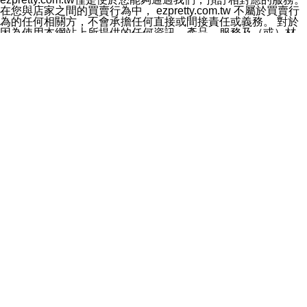
料於行銷活動資訊、商品訊息或新服務等相關行銷，且於
在您與店家之間的買賣行為中， ezpretty.com.tw 不屬於買賣行
首次行銷時，將提供您表示拒絕行銷之方式，本公司不會
為的任何相關方，不會承擔任何直接或間接責任或義務。 對於
向您索取相關費用。如您拒絕接受行銷服務或嗣後欲拒絕
因為使用本網站上所提供的任何資訊、產品、服務及（或）材
時，均可隨時通知本公司，本公司、所屬集團、關係企業
料，而產生或導致的任何損失或損害，ezpretty.com.tw 及其管
或與其合作行銷之第三方業務合作公司或第三方業務合作
理人員、員工或代表人均對此不承擔任何責任。 儘管
公司將立即停止利用您的個人資料行銷。
ezpretty.com.tw 已經盡了適當努力確保本網站上所列的服務符
四、個人資料利用之期間、地區、對象及方式如下
合合理的標準，仍不得將本網站內所列出的任何服務視為
1.期間：您同意於本公司存續期間或依法令之資料保存期
ezpretty.com.tw 推薦的服務，或是認為其代表該服務將會適用
間內，以及您的個人資料蒐集之目的消失或期限屆滿時，
於該用戶。如果該服務不適用於您，ezpretty.com.tw 將對此不
本公司得繼續保存、處理或利用您的個人資料。
承擔任何責任。
2.地區：就中華民國領域內。
網站使用者的守法義務及承諾
3.對象：本公司所屬公司(本公司)及其分公司、本公司之關
本條款構成您與 ezPretty 間之有效契約。 本條款中如有一部無
係企業、其他與本公司有業務往來或合作之機構。
效時，不影響其他條款之效力。 本條款如有未盡之處，雙方均
4.方式：以電話、簡訊、電子郵件、紙本或其他合於當時
應依誠實信用、平等互惠原則，共商解決之道。
科技之適當方式作個人資料之利用，(包括任何依法得利用
年齡和責任
之方式，但不限於使用於本網站或與外部合作之行銷)並於
你向 ezpretty.com.tw您確認您已經達到使用本網站的合法年
法令容許之範圍內，為行銷建檔、揭露、轉介或交互運用
齡。可以針對您在使用本網站時產生的任何責任，形成有約束力
予本公司及其合作對象。
的法律責任。您理解使用本網站時及他人使用您的登錄資訊使用
五、個人資料之類別
本網站時所產生的交易責任。
本聲明所指之個人資料類別如下:
網站連結
1.您提供之資料，包括您的姓名、性別、連絡方式(包括但
本網站可能包含有通往ezpretty.com.tw以外的其他方所運營網站
不限於電話、E-MAIL及地址等)、服務單位、職稱、為完
的超連結。此類超連結僅提供用於參考。此類網站不是由
成收款或付款所需之資料、IＰ位址、及其他得以直接或間
ezpretty.com.tw 控制，我們對其內容不承擔任何責任。在本網
接識別使用者身分之個人資料，及執行職務或業務之必要
站上加入通往此類網站的超連結，並非暗示我們贊同此類網站上
範圍內所需蒐集、處理及利用的個人資料。
的材料或是與其經營人之間存在任何聯繫。
2.為提升服務品質，本公司會依照所提供服務之性質，記
智慧財產權聲明
錄使用者的IP位址、以及在本公司內的瀏覽活動(例如，使
本網站上的所有資訊、內容、圖片、文字、聲音、圖像22、按
用者所使用的軟硬體、所點選的網頁)等資料，但是這些資
鈕、商標、服務標章及商品名稱均受中華民國國家法律及國際條