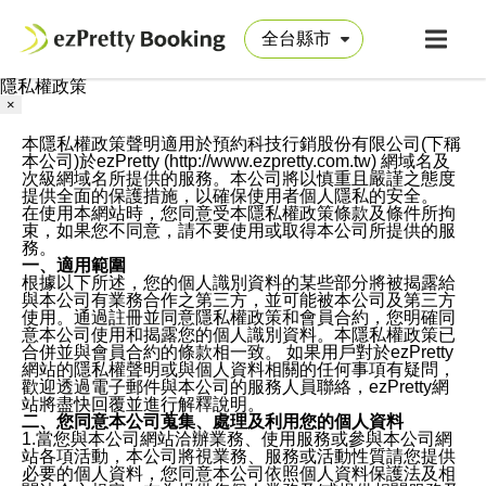
隱私權政策
×
本隱私權政策聲明適用於預約科技行銷股份有限公司(下稱
本公司)於ezPretty (http://www.ezpretty.com.tw) 網域名及
次級網域名所提供的服務。本公司將以慎重且嚴謹之態度
提供全面的保護措施，以確保使用者個人隱私的安全。
在使用本網站時，您同意受本隱私權政策條款及條件所拘
束，如果您不同意，請不要使用或取得本公司所提供的服
務。
一、適用範圍
根據以下所述，您的個人識別資料的某些部分將被揭露給
與本公司有業務合作之第三方，並可能被本公司及第三方
使用。通過註冊並同意隱私權政策和會員合約，您明確同
意本公司使用和揭露您的個人識別資料。本隱私權政策已
合併並與會員合約的條款相一致。 如果用戶對於ezPretty
網站的隱私權聲明或與個人資料相關的任何事項有疑問，
歡迎透過電子郵件與本公司的服務人員聯絡，ezPretty網
站將盡快回覆並進行解釋說明。
二、您同意本公司蒐集、處理及利用您的個人資料
1.當您與本公司網站洽辦業務、使用服務或參與本公司網
站各項活動，本公司將視業務、服務或活動性質請您提供
必要的個人資料，您同意本公司依照個人資料保護法及相