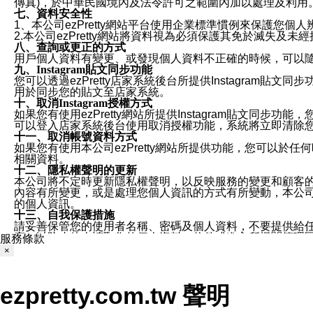
傳真)，於中華民國境內及法令許可之範圍內加以處理及利用
七、資料安全性
1、本公司ezPretty網站平台使用企業標準慣例來保護
2.本公司ezPretty網站將資料視為必須保護其免於滅
八、查詢或更正的方式
用戶個人資料有變更、或發現個人資料不正確的時候，可以隨時
九、Instagram貼文同步功能
您可以透過ezPretty店家系統後台所提供Instagram貼文同
用於同步您的貼文至店家系統。
十、取消Instagram授權方式
如果您有使用ezPretty網站所提供Instagram貼文同
可以登入店家系統後台使用取消授權功能，系統將立即清除您的
十一、取消帳號資料方式
如果您有使用本公司ezPretty網站所提供功能，您可以於任何
相關資料。
十二、隱私權聲明的更新
本公司將不定時更新隱私權聲明，以反映服務的變更和顧客的意見反
內容有所變更，或是處理您個人資訊的方式有所變動，本公司一
的個人資訊。
十三、自我保護措施
請妥善保管您的使用者名稱、密碼及個人資料，不要提供給
窗，以防止他人讀取您的個人資料、信件或進入所機關管理
服務條款
十四、傳送宣傳本站資訊或電子郵件之政策
×
您同意本公司網站，透過您所提供的郵件地址與您取得聯絡
停止接收這些資料或電子郵件。
十五、訊息通知
ezpretty.com.tw 聲明
本公司/本服務將以通知型訊息傳送重要訊息給您。即使未加
本公司/本服務傳送之通知型訊息以對您有效且重要的訊息為