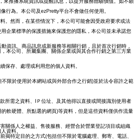
帳號，來推播系統資訊或提醒訊息，以提升服務體驗價值。如不願
行為。本公司及ezPretty平台不會做任何使用。
資料。然而，在某些情況下，本公司可能會因受政府要求或法
使用企業標準的保護措施來保護您的隱私，本公司並未承諾您
活動資訊、商品訊息或新服務等相關行銷，且於首次行銷時，
司，本公司、所屬集團、關係企業或與其合作行銷之第三方業
繼續保存、處理或利用您的個人資料。
但不限於使用於本網站或與外部合作之行銷)並於法令容許之範
或付款所需之資料、IＰ位址、及其他得以直接或間接識別使用者
用的軟硬體、所點選的網頁)等資料，但是這些資料僅供作流量
利害關係人之權益、售後服務、經營合於營業登記項目或組織
個人資料。
前揭特定目的之方式(包括但不限於電腦處理、郵寄、電話、