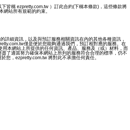
ezpretty.com.tw ）訂此合約(下稱本條款)，這些條款將
接受本網站所有規範的約束。
約店家的詳細資訊，以及與預訂服務相關資訊在內的其他各種資訊，
etty.com.tw僅是便於您能夠通過我們，預訂相對應的服務。在
對於因為使用本網站上所提供的任何資訊、產品、服務及（或）材料，而
m.tw 已經盡了適當努力確保本網站上所列的服務符合合理的標準，仍不
ezpretty.com.tw 將對此不承擔任何責任。
均應依誠實信用、平等互惠原則，共商解決之道。
力的法律責任。您理解使用本網站時及他人使用您的登錄資訊使用本