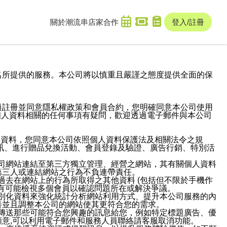
關於潮流串
店家合作
登入/註冊
域名及次級網域名所提供的服務。本公司將以慎重且嚴謹之態度提供全面的保
過註冊並同意隱私權政策和會員合約，您明確同意本公司使用
與個人資料相關的任何事項有疑問，歡迎透過電子郵件與本公司
人資料，您同意本公司依照個人資料保護法及相關法令之規
訊、進行贈品兌換活動、會員登錄及驗證、廣告行銷、特別活
本公司網站連結至第三方獨立管理、經營之網站，其有關個人資料
第三人或連結網站之行為不負連帶責任。
或過去在網站上的行為所取得之其他資料 (包括但不限於手機作
也有可能檢視多個會員以確認問題所在或解決爭議。
識別化資料來強化統計分析網站利用方式、提升本公司服務的內
善並且調整本公司的網站使其更符合您的需求。
並傳送那些可能符合您興趣的訊息給您，例如特定標題廣告、優
意,可以利用電子郵件和服務人員聯絡請客服取消功能。