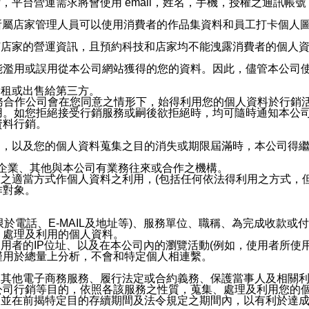
，平台營運需求將會使用 email，姓名，手機，授權之通訊
供所屬店家管理人員可以使用消費者的作品集資料和員工打卡個人圖像
何店家的營運資訊，且預約科技和店家均不能洩露消費者的個人
能濫用或誤用從本公司網站獲得的您的資料。因此，儘管本公司
出租或出售給第三方。
業務合作公司會在您同意之情形下，始得利用您的個人資料於行銷
用。如您拒絕接受行銷服務或嗣後欲拒絕時，均可隨時通知本公
資料行銷。
內，以及您的個人資料蒐集之目的消失或期限屆滿時，本公司得
係企業、其他與本公司有業務往來或合作之機構。
技之適當方式作個人資料之利用，(包括任何依法得利用之方式，
作對象。
限於電話、E-MAIL及地址等)、服務單位、職稱、為完成收款
、處理及利用的個人資料。
使用者的IP位址、以及在本公司內的瀏覽活動(例如，使用者所使
僅用於總量上分析，不會和特定個人相連繫。
及其他電子商務服務、履行法定或合約義務、保護當事人及相關
公司行銷等目的，依照各該服務之性質，蒐集、處理及利用您的
，並在前揭特定目的存續期間及法令規定之期間內，以有利於達成