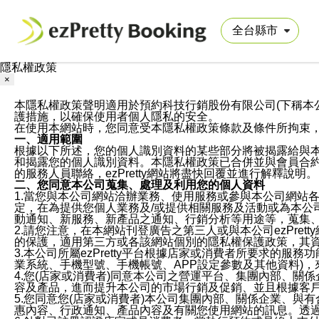
隱私權政策
×
本隱私權政策聲明適用於預約科技行銷股份有限公司(下稱本公司)於ezP
護措施，以確保使用者個人隱私的安全。
在使用本網站時，您同意受本隱私權政策條款及條件所拘束
一、適用範圍
根據以下所述，您的個人識別資料的某些部分將被揭露給與
和揭露您的個人識別資料。本隱私權政策已合併並與會員合約的
的服務人員聯絡，ezPretty網站將盡快回覆並進行解釋說明。
二、您同意本公司蒐集、處理及利用您的個人資料
1.當您與本公司網站洽辦業務、使用服務或參與本公司網站
定，在為提供您個人業務及/或提供相關服務及活動或為本
動通知、新服務、新產品之通知、行銷分析等用途等，蒐集
2.請您注意，在本網站刊登廣告之第三人或與本公司ezPr
的保護，適用第三方或各該網站個別的隱私權保護政策，其
3.本公司所屬ezPretty平台根據店家或消費者所要求的
業系統、手機型號、手機帳號、APP設定參數及其他資料)
4.您(店家或消費者)同意本公司之營運平台、集團內部、
容及產品，進而提升本公司的市場行銷及促銷、並且根據客
5.您同意您(店家或消費者)本公司集團內部、關係企業、
惠內容、行政通知、產品內容及有關您使用網站的訊息。透過