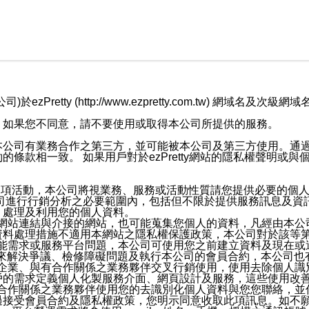
retty (http://www.ezpretty.com.tw) 網
，如果您不同意，請不要使用或取得本公司所提供的服務。
本公司有業務合作之第三方，並可能被本公司及第三方使用。通
條款相一致。 如果用戶對於ezPretty網站的隱私權聲明或
各項活動，本公司將視業務、服務或活動性質請您提供必要的個
公司進行行銷分析之必要範圍內，包括但不限於提供服務訊息及資
、處理及利用您的個人資料。
etty網站連結與介接的網站，也可能蒐集您個人的資料，凡經由
資料處理措施不適用本網站之隱私權保護政策，本公司對於該等
服務功能需求或服務平台問題，本公司可使用您之前建立資料及現在
，來解決爭議、檢修障礙問題及執行本公司的會員合約，本公司
關係企業、與有合作關係之業務夥伴交叉行銷使用，使用去除個人
戶的需求定義個人化製服務介面、網頁設計及服務，這些使用改
與有合作關係之業務夥伴使用您的去識別化個人資料與您您聯絡，
接受會員合約及隱私權政策，您明示同意收取此項訊息。如不願