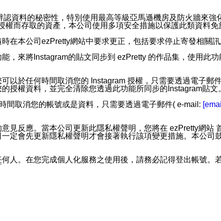
。
您個人辨認資料的秘密性，特別使用最高等級亞馬遜機房及防火牆來
失及未經授權而存取的資產，本公司使用多項安全措施以保護此類資料
在本公司ezPretty網站中要求更正，包括要求停止寄發相關
步功能，來將Instagram的貼文同步到 ezPretty 的作品集，使
步功能，您可以於任何時間取消您的 Instagram 授權，只需要
授權資料，並完全清除您透過此功能所同步的Instagram貼文
時間取消您的帳號或是資料，只需要透過電子郵件( e-mail:
[emai
應。當本公司更新此隱私權聲明，您將在 ezPretty網站 首頁
定會先更新隱私權聲明才會接著執行該項變更措施。本公司鼓勵您定
任何人。在您完成個人化服務之使用後，請務必記得登出帳號。
區。
並傳送或宣傳本網站各項服務之資料或電子郵件供您參考。您能
入本公司/本服務好友，您仍可接收到通知型訊息。
限，以廣告或其他目的的訊息皆不會被傳送。滿足以下三個條件