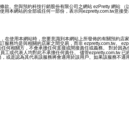
號碼比對相符。
息。
預約科技行銷股份有限公司之網站 ezPretty 網站 （以下皆稱 
網站的全部或任何一部份，表示同ezpretty.com.tw意
的資訊均無誤，在使用本網站時，您要意識到本網站上所發佈的有關預
官方帳號或認證官方帳號的通知型訊息。
相關的店家之間交易，而非 ezpretty.com.tw。 ezpr
屬於買賣行為的任何相關方，不會承擔任何直接或間接責任或義務。 
人員、員工或代表人均對此不承擔任何責任。 儘管ezpretty.co
薦的服務，或是認為其代表該服務將會適用於該用戶。如果該服務不適用於您，
有一部無效時，不影響其他條款之效力。 本條款如有未盡之處，雙方
的合法年齡。可以針對您在使用本網站時產生的任何責任，形成有約束