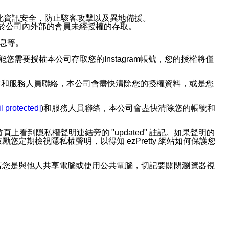
強化資訊安全，防止駭客攻擊以及異地備援。
免於公司內外部的會員未經授權的存取。
訊息等。
用此功能您需要授權本公司存取您的Instagram帳號，您的授權將僅
透過電子郵件和服務人員聯絡，本公司會盡快清除您的授權資料，或是您
。
l protected]
)和服務人員聯絡，本公司會盡快清除您的帳號和
上看到隱私權聲明連結旁的 "updated" 註記。如果聲明的
期檢視隱私權聲明，以得知 ezPretty 網站如何保護您
若您是與他人共享電腦或使用公共電腦，切記要關閉瀏覽器視
依照該資料或電子郵件所指示之方法、說明或功能連結，隨時
者，將可收到通知型訊息。