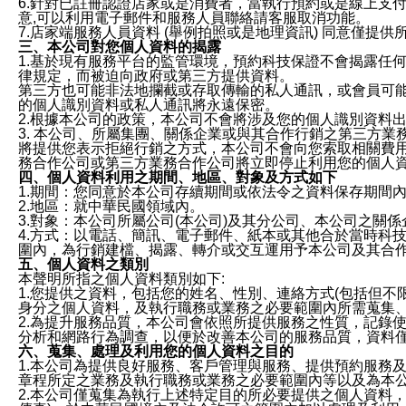
6.針對已註冊認證店家或是消費者，當執行預約或是線上支付
意,可以利用電子郵件和服務人員聯絡請客服取消功能。
7.店家端服務人員資料 (舉例拍照或是地理資訊) 同意僅提
三、本公司對您個人資料的揭露
1.基於現有服務平台的監管環境，預約科技保證不會揭露任
律規定，而被迫向政府或第三方提供資料。
第三方也可能非法地攔截或存取傳輸的私人通訊，或會員可
的個人識別資料或私人通訊將永遠保密。
2.根據本公司的政策，本公司不會將涉及您的個人識別資料
3. 本公司、所屬集團、關係企業或與其合作行銷之第三方
將提供您表示拒絕行銷之方式，本公司不會向您索取相關費
務合作公司或第三方業務合作公司將立即停止利用您的個人
四、個人資料利用之期間、地區、對象及方式如下
1.期間：您同意於本公司存續期間或依法令之資料保存期間
2.地區：就中華民國領域內。
3.對象：本公司所屬公司(本公司)及其分公司、本公司之關
4.方式：以電話、簡訊、電子郵件、紙本或其他合於當時科
圍內，為行銷建檔、揭露、轉介或交互運用予本公司及其合
五、個人資料之類別
本聲明所指之個人資料類別如下:
1.您提供之資料，包括您的姓名、性別、連絡方式(包括但不
身分之個人資料，及執行職務或業務之必要範圍內所需蒐集
2.為提升服務品質，本公司會依照所提供服務之性質，記錄
分析和網路行為調查，以便於改善本公司的服務品質，資料
六、蒐集、處理及利用您的個人資料之目的
1.本公司為提供良好服務、客戶管理與服務、提供預約服務
章程所定之業務及執行職務或業務之必要範圍內等以及為本
2.本公司僅蒐集為執行上述特定目的所必要提供之個人資料