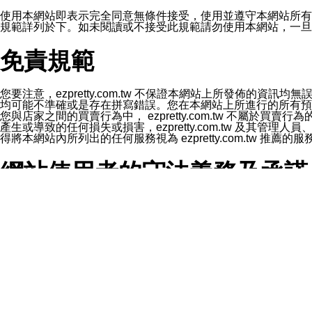
1.LINE 帳號設定的電話號碼與本公司/本服務所傳來的電話
2.該 LINE 帳號已在 LINE APP 設定中，同意接收通知型訊
使用本網站即表示完全同意無條件接受，使用並遵守本網站所有條款。您與
3.LINE 帳號未封鎖傳送訊息之 LINE 官方帳號。
規範詳列於下。如未閱讀或不接受此規範請勿使用本網站，一旦使用本
欲變更通知型訊息的設定，操作如下：
1.點選「主頁」＞「設定」
免責規範
2.點選「隱私設定」
3.點選「提供使用資料」
4.點選「LINE通知型訊息」
5.開關「接收LINE通知型訊息」
您要注意，ezpretty.com.tw 不保證本網站上所發佈
❗️關閉「接收通知型訊息」後，將不會接收到來自任何企業
均可能不準確或是存在拼寫錯誤。您在本網站上所進行的所有預訂服務均是與
您與店家之間的買賣行為中， ezpretty.com.tw 不
產生或導致的任何損失或損害，ezpretty.com.tw 及其管理
得將本網站內所列出的任何服務視為 ezpretty.com.tw 推
網站使用者的守法義務及承諾
本條款構成您與 ezPretty 間之有效契約。 本條款中如
年齡和責任
你向 ezpretty.com.tw您確認您已經達到使用本網站
網站時所產生的交易責任。