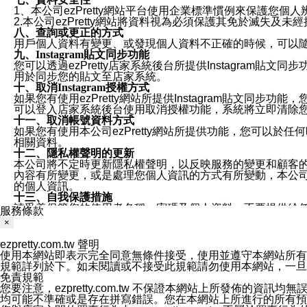
1、本公司ezPretty網站平台使用企業標準慣例來保護
2.本公司ezPretty網站將資料視為必須保護其免於滅
八、查詢或更正的方式
用戶個人資料有變更、或發現個人資料不正確的時候，可以隨時
九、Instagram貼文同步功能
您可以透過ezPretty店家系統後台所提供Instagram貼文同
用於同步您的貼文至店家系統。
十、取消Instagram授權方式
如果您有使用ezPretty網站所提供Instagram貼文同
可以登入店家系統後台使用取消授權功能，系統將立即清除您的
十一、取消帳號資料方式
如果您有使用本公司ezPretty網站所提供功能，您可以於任何
相關資料。
十二、隱私權聲明的更新
本公司將不定時更新隱私權聲明，以反映服務的變更和顧客的意見反
內容有所變更，或是處理您個人資訊的方式有所變動，本公司一
的個人資訊。
十三、自我保護措施
請妥善保管您的使用者名稱、密碼及個人資料，不要提供給
服務條款
窗，以防止他人讀取您的個人資料、信件或進入所機關管理
×
十四、傳送宣傳本站資訊或電子郵件之政策
您同意本公司網站，透過您所提供的郵件地址與您取得聯絡
ezpretty.com.tw 聲明
停止接收這些資料或電子郵件。
使用本網站即表示完全同意無條件接受，使用並遵守本網站所有條款。您與
十五、訊息通知
規範詳列於下。如未閱讀或不接受此規範請勿使用本網站，一旦使用本
本公司/本服務將以通知型訊息傳送重要訊息給您。即使未加
免責規範
本公司/本服務傳送之通知型訊息以對您有效且重要的訊息為
您要注意，ezpretty.com.tw 不保證本網站上所發佈
1.LINE 帳號設定的電話號碼與本公司/本服務所傳來的電話
均可能不準確或是存在拼寫錯誤。您在本網站上所進行的所有預訂服務均是與
2.該 LINE 帳號已在 LINE APP 設定中，同意接收通知型訊