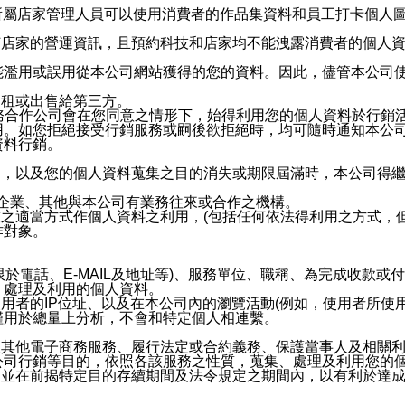
供所屬店家管理人員可以使用消費者的作品集資料和員工打卡個人圖像
何店家的營運資訊，且預約科技和店家均不能洩露消費者的個人
能濫用或誤用從本公司網站獲得的您的資料。因此，儘管本公司
出租或出售給第三方。
業務合作公司會在您同意之情形下，始得利用您的個人資料於行銷
用。如您拒絕接受行銷服務或嗣後欲拒絕時，均可隨時通知本公
資料行銷。
內，以及您的個人資料蒐集之目的消失或期限屆滿時，本公司得
係企業、其他與本公司有業務往來或合作之機構。
技之適當方式作個人資料之利用，(包括任何依法得利用之方式，
作對象。
限於電話、E-MAIL及地址等)、服務單位、職稱、為完成收款
、處理及利用的個人資料。
使用者的IP位址、以及在本公司內的瀏覽活動(例如，使用者所使
僅用於總量上分析，不會和特定個人相連繫。
及其他電子商務服務、履行法定或合約義務、保護當事人及相關
公司行銷等目的，依照各該服務之性質，蒐集、處理及利用您的
，並在前揭特定目的存續期間及法令規定之期間內，以有利於達成
。