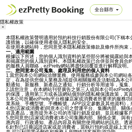
隱私權政策
×
本隱私權政策聲明適用於預約科技行銷股份有限公司(下稱本公司)於ezP
護措施，以確保使用者個人隱私的安全。
在使用本網站時，您同意受本隱私權政策條款及條件所拘束
一、適用範圍
根據以下所述，您的個人識別資料的某些部分將被揭露給與
和揭露您的個人識別資料。本隱私權政策已合併並與會員合約的
的服務人員聯絡，ezPretty網站將盡快回覆並進行解釋說明。
二、您同意本公司蒐集、處理及利用您的個人資料
1.當您與本公司網站洽辦業務、使用服務或參與本公司網站
定，在為提供您個人業務及/或提供相關服務及活動或為本
動通知、新服務、新產品之通知、行銷分析等用途等，蒐集
2.請您注意，在本網站刊登廣告之第三人或與本公司ezPr
的保護，適用第三方或各該網站個別的隱私權保護政策，其
3.本公司所屬ezPretty平台根據店家或消費者所要求的
業系統、手機型號、手機帳號、APP設定參數及其他資料)
4.您(店家或消費者)同意本公司之營運平台、集團內部、
容及產品，進而提升本公司的市場行銷及促銷、並且根據客
5.您同意您(店家或消費者)本公司集團內部、關係企業、
惠內容、行政通知、產品內容及有關您使用網站的訊息。透過
6.針對已註冊認證店家或是消費者，當執行預約或是線上支付
意,可以利用電子郵件和服務人員聯絡請客服取消功能。