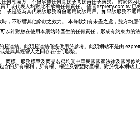
屬於買賣行為的任何相關方，不會承擔任何直接或間接責任或義務。 
人員、員工或代表人均對此不承擔任何責任。 儘管ezpretty.co
薦的服務，或是認為其代表該服務將會適用於該用戶。如果該服務不適用於您，
有一部無效時，不影響其他條款之效力。 本條款如有未盡之處，雙方
的合法年齡。可以針對您在使用本網站時產生的任何責任，形成有約束
官方帳號或認證官方帳號的通知型訊息。
網站的超連結。此類超連結僅提供用於參考。此類網站不是由 ezpret
或是與其經營人之間存在任何聯繫。
鈕、商標、服務標章及商品名稱均受中華民國國家法律及國際條
這些素材中所包含的所有權利，所有權、權益及智慧財產權。對於從本
或出售。除非本協議中明確指出，這些條款和條件中的任何內容
或任何協力廠商的業主權益中規定的任何權利的推斷結果。 如有任何人
其分公司、所屬機構、管理人員、代理人及其他合作夥伴和員工遭受的
構、管理人員、代理人及其他合作夥伴和員工不受損失。
依賴本網站上所提供的資訊、產品、服務或素材或通過使用本網
etty.com.tw提供電信及網路服務的提供商不會因您使用或不能使
etty.com.tw 不聲明、保證或承諾本網站或支持該網站的
影響本網站任何部分正常運行，且超出ezpretty.com.t
com.tw 不承擔任何責任。 在適用法律許可的最大範圍內，所
諾，其中包括但不僅限於其精確性、完整性或適銷性、品質或適用於特
些條款或是這些條款相關的權利。這些條款中使用的標題僅為了
款之內容及本網站上內容而不另行通知，同時，不對您、其他任何用戶