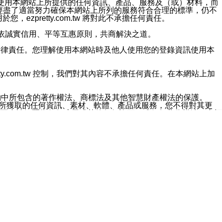
對於因為使用本網站上所提供的任何資訊、產品、服務及（或）材料，而
m.tw 已經盡了適當努力確保本網站上所列的服務符合合理的標準，仍不
ezpretty.com.tw 將對此不承擔任何責任。
均應依誠實信用、平等互惠原則，共商解決之道。
力的法律責任。您理解使用本網站時及他人使用您的登錄資訊使用本
ty.com.tw 控制，我們對其內容不承擔任何責任。在本網站上加
約中所包含的著作權法、商標法及其他智慧財產權法的保護。
網站上所獲取的任何資訊、素材、軟體、產品或服務，您不得對其更
不應被解釋為任何暗示或其他任何許可，或任何著作權法、商標
違反此規定，我們將追究其法律責任。
任何損失、責任及協力廠商的任何索賠或要求（包括律師費），將由
站而獲取到的資訊，而導致您遭受的任何風險或損失，將由您自
用本網站而造成的任何損失負責，同時，您會在此放棄有關此損失的所有及
伺服器不會發生缺陷，其中包括但不僅限於病毒或其他有害元素。對於
w 控制範圍的任何病毒感染、BUG、篡改、技術故障、錯誤、遺
有明示、暗示或法定及其他聲明、保證和條款均予以最大限度的排除，
定目的等。 ezpretty.com.tw 不能持續或在某階段
方便目的，其不應影響這些條款的範圍或意義，或是產生其他的
或任何協力廠商承擔任何責任。 在每次訪問網站時，您應檢查一下這