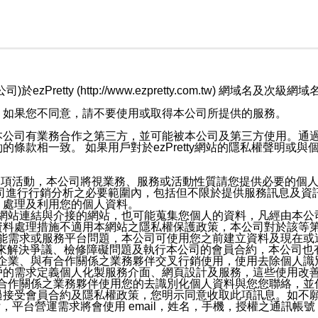
retty (http://www.ezpretty.com.tw) 網
，如果您不同意，請不要使用或取得本公司所提供的服務。
本公司有業務合作之第三方，並可能被本公司及第三方使用。通
條款相一致。 如果用戶對於ezPretty網站的隱私權聲明或
各項活動，本公司將視業務、服務或活動性質請您提供必要的個
公司進行行銷分析之必要範圍內，包括但不限於提供服務訊息及資
、處理及利用您的個人資料。
etty網站連結與介接的網站，也可能蒐集您個人的資料，凡經由
資料處理措施不適用本網站之隱私權保護政策，本公司對於該等
服務功能需求或服務平台問題，本公司可使用您之前建立資料及現在
，來解決爭議、檢修障礙問題及執行本公司的會員合約，本公司
關係企業、與有合作關係之業務夥伴交叉行銷使用，使用去除個人
戶的需求定義個人化製服務介面、網頁設計及服務，這些使用改
與有合作關係之業務夥伴使用您的去識別化個人資料與您您聯絡，
接受會員合約及隱私權政策，您明示同意收取此項訊息。如不願
，平台營運需求將會使用 email，姓名，手機，授權之通訊