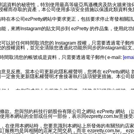
您個人辨認資料的秘密性，特別使用最高等級亞馬遜機房及防火牆來
失及未經授權而存取的資產，本公司使用多項安全措施以保護此類資料
在本公司ezPretty網站中要求更正，包括要求停止寄發相關
步功能，來將Instagram的貼文同步到 ezPretty 的作品集，使
步功能，您可以於任何時間取消您的 Instagram 授權，只需要
授權資料，並完全清除您透過此功能所同步的Instagram貼文
時間取消您的帳號或是資料，只需要透過電子郵件( e-mail:
[emai
應。當本公司更新此隱私權聲明，您將在 ezPretty網站 首頁
定會先更新隱私權聲明才會接著執行該項變更措施。本公司鼓勵您定
任何人。在您完成個人化服務之使用後，請務必記得登出帳號。
區。
並傳送或宣傳本網站各項服務之資料或電子郵件供您參考。您能
預約科技行銷股份有限公司之網站 ezPretty 網站 （以下皆稱 
網站的全部或任何一部份，表示同ezpretty.com.tw意
入本公司/本服務好友，您仍可接收到通知型訊息。
限，以廣告或其他目的的訊息皆不會被傳送。滿足以下三個條件
的資訊均無誤，在使用本網站時，您要意識到本網站上所發佈的有關預
號碼比對相符。
相關的店家之間交易，而非 ezpretty.com.tw。 ezpr
息。