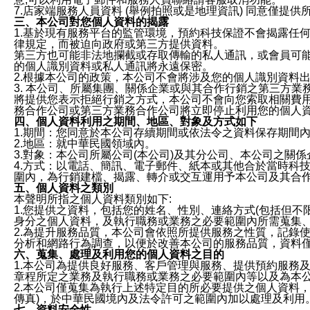
7.店家端服務人員資料 (舉例拍照或是地理資訊) 同意僅提
三、本公司對您個人資料的揭露
1.基於現有服務平台的監管環境，預約科技保證不會揭露任
律規定，而被迫向政府或第三方提供資料。
第三方也可能非法地攔截或存取傳輸的私人通訊，或會員可
的個人識別資料或私人通訊將永遠保密。
2.根據本公司的政策，本公司不會將涉及您的個人識別資料
3. 本公司、所屬集團、關係企業或與其合作行銷之第三方
將提供您表示拒絕行銷之方式，本公司不會向您索取相關費
務合作公司或第三方業務合作公司將立即停止利用您的個人
四、個人資料利用之期間、地區、對象及方式如下
1.期間：您同意於本公司存續期間或依法令之資料保存期間
2.地區：就中華民國領域內。
3.對象：本公司所屬公司(本公司)及其分公司、本公司之關
4.方式：以電話、簡訊、電子郵件、紙本或其他合於當時科
圍內，為行銷建檔、揭露、轉介或交互運用予本公司及其合
五、個人資料之類別
本聲明所指之個人資料類別如下:
1.您提供之資料，包括您的姓名、性別、連絡方式(包括但不
身分之個人資料，及執行職務或業務之必要範圍內所需蒐集
2.為提升服務品質，本公司會依照所提供服務之性質，記錄
分析和網路行為調查，以便於改善本公司的服務品質，資料
六、蒐集、處理及利用您的個人資料之目的
1.本公司為提供良好服務、客戶管理與服務、提供預約服務
章程所定之業務及執行職務或業務之必要範圍內等以及為本
2.本公司僅蒐集為執行上述特定目的所必要提供之個人資料
傳真)，於中華民國境內及法令許可之範圍內加以處理及利用
七、資料安全性