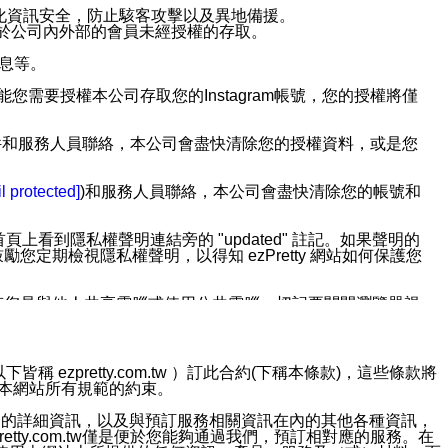
強化資訊安全，防止駭客攻擊以及異地備援。
免於公司內外部的會員未經授權的存取。
訊息等。
用此功能您需要授權本公司存取您的Instagram帳號，您的授權將僅
透過電子郵件和服務人員聯絡，本公司會盡快清除您的授權資料，或是您
。
l protected]
)和服務人員聯絡，本公司會盡快清除您的帳號和
上看到隱私權聲明連結旁的 "updated" 註記。如果聲明的
期檢視隱私權聲明，以得知 ezPretty 網站如何保護您
若您是與他人共享電腦或使用公共電腦，切記要關閉瀏覽器視
依照該資料或電子郵件所指示之方法、說明或功能連結，隨時
ezpretty.com.tw ）訂此合約(下稱本條款)，這些條款將
接受本網站所有規範的約束。
者，將可收到通知型訊息。
約店家的詳細資訊，以及與預訂服務相關資訊在內的其他各種資訊，
etty.com.tw僅是便於您能夠通過我們，預訂相對應的服務。在