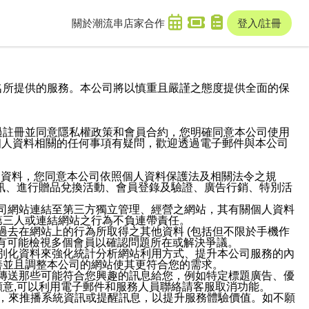
關於潮流串
店家合作
登入/註冊
域名及次級網域名所提供的服務。本公司將以慎重且嚴謹之態度提供全面的保
過註冊並同意隱私權政策和會員合約，您明確同意本公司使用
與個人資料相關的任何事項有疑問，歡迎透過電子郵件與本公司
人資料，您同意本公司依照個人資料保護法及相關法令之規
訊、進行贈品兌換活動、會員登錄及驗證、廣告行銷、特別活
本公司網站連結至第三方獨立管理、經營之網站，其有關個人資料
第三人或連結網站之行為不負連帶責任。
或過去在網站上的行為所取得之其他資料 (包括但不限於手機作
也有可能檢視多個會員以確認問題所在或解決爭議。
識別化資料來強化統計分析網站利用方式、提升本公司服務的內
善並且調整本公司的網站使其更符合您的需求。
並傳送那些可能符合您興趣的訊息給您，例如特定標題廣告、優
意,可以利用電子郵件和服務人員聯絡請客服取消功能。
帳號，來推播系統資訊或提醒訊息，以提升服務體驗價值。如不願