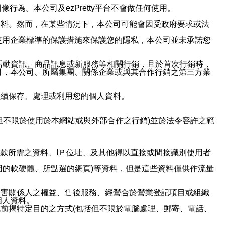
行為。本公司及ezPretty平台不會做任何使用。
資料。然而，在某些情況下，本公司可能會因受政府要求或法
使用企業標準的保護措施來保護您的隱私，本公司並未承諾您
活動資訊、商品訊息或新服務等相關行銷，且於首次行銷時，
司，本公司、所屬集團、關係企業或與其合作行銷之第三方業
繼續保存、處理或利用您的個人資料。
但不限於使用於本網站或與外部合作之行銷)並於法令容許之範
或付款所需之資料、IＰ位址、及其他得以直接或間接識別使用者
用的軟硬體、所點選的網頁)等資料，但是這些資料僅供作流量
利害關係人之權益、售後服務、經營合於營業登記項目或組織
個人資料。
前揭特定目的之方式(包括但不限於電腦處理、郵寄、電話、