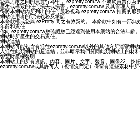
您與店家之間的買賣行為中， ezpretty.com.tw 不
3.LINE 帳號未封鎖傳送訊息之 LINE 官方帳號。
產生或導致的任何損失或損害，ezpretty.com.tw 及其管理
欲變更通知型訊息的設定，操作如下：
得將本網站內所列出的任何服務視為 ezpretty.com.tw 推
1.點選「主頁」＞「設定」
網站使用者的守法義務及承諾
2.點選「隱私設定」
本條款構成您與 ezPretty 間之有效契約。 本條款中如
3.點選「提供使用資料」
年齡和責任
4.點選「LINE通知型訊息」
你向 ezpretty.com.tw您確認您已經達到使用本網站
5.開關「接收LINE通知型訊息」
網站時所產生的交易責任。
❗️關閉「接收通知型訊息」後，將不會接收到來自任何企業
網站連結
本網站可能包含有通往ezpretty.com.tw以外的其他方所運營
入通往此類網站的超連結，並非暗示我們贊同此類網站上的材料
智慧財產權聲明
本網站上的所有資訊、內容、圖片、文字、聲音、圖像22、按
ezpretty.com.tw或其許可人（視情況而定）保留有
改、拷貝、傳播、發送、顯示、執行、複製、發佈、模仿、轉發
法或其他智慧財產權或 ezpretty.com.tw、其許可人
賠償
您同意因您使用本網站，而導致 ezpretty.com.tw、
您承擔賠償並保證 ezpretty.com.tw、其分公司、所屬機
免責聲明
您對本網站的所有使用均由您自擔風險。 因下載使用、參考或
己承擔全部責任。您同意 ezpretty.com.tw 及向ezpr
全部的索賠權利，無論是基於合約、侵權行為或其他依據。 ezpr
那些可損害或影響本網站管理、安全性、公正性和完整性，或是損害或
漏、中斷、刪除、缺陷、延遲或任何事件或事故，ezpretty.
其中包括但不僅限於有關本網站上服務、資訊及（或）聲明的保證或承
時間內對任一條款或多條條款的強制實施，不得將此視為放棄這
法律效應。 ezpretty.com.tw有權隨時變更本使用條