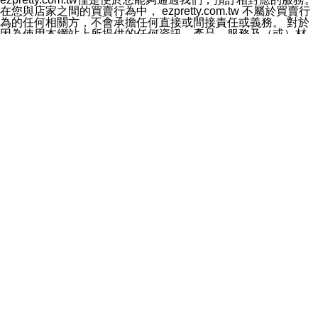
料於行銷活動資訊、商品訊息或新服務等相關行銷，且於
在您與店家之間的買賣行為中， ezpretty.com.tw 不屬於買賣行
首次行銷時，將提供您表示拒絕行銷之方式，本公司不會
為的任何相關方，不會承擔任何直接或間接責任或義務。 對於
向您索取相關費用。如您拒絕接受行銷服務或嗣後欲拒絕
因為使用本網站上所提供的任何資訊、產品、服務及（或）材
時，均可隨時通知本公司，本公司、所屬集團、關係企業
料，而產生或導致的任何損失或損害，ezpretty.com.tw 及其管
或與其合作行銷之第三方業務合作公司或第三方業務合作
理人員、員工或代表人均對此不承擔任何責任。 儘管
公司將立即停止利用您的個人資料行銷。
ezpretty.com.tw 已經盡了適當努力確保本網站上所列的服務符
四、個人資料利用之期間、地區、對象及方式如下
合合理的標準，仍不得將本網站內所列出的任何服務視為
1.期間：您同意於本公司存續期間或依法令之資料保存期
ezpretty.com.tw 推薦的服務，或是認為其代表該服務將會適用
間內，以及您的個人資料蒐集之目的消失或期限屆滿時，
於該用戶。如果該服務不適用於您，ezpretty.com.tw 將對此不
本公司得繼續保存、處理或利用您的個人資料。
承擔任何責任。
2.地區：就中華民國領域內。
網站使用者的守法義務及承諾
3.對象：本公司所屬公司(本公司)及其分公司、本公司之關
本條款構成您與 ezPretty 間之有效契約。 本條款中如有一部無
係企業、其他與本公司有業務往來或合作之機構。
效時，不影響其他條款之效力。 本條款如有未盡之處，雙方均
4.方式：以電話、簡訊、電子郵件、紙本或其他合於當時
應依誠實信用、平等互惠原則，共商解決之道。
科技之適當方式作個人資料之利用，(包括任何依法得利用
年齡和責任
之方式，但不限於使用於本網站或與外部合作之行銷)並於
你向 ezpretty.com.tw您確認您已經達到使用本網站的合法年
法令容許之範圍內，為行銷建檔、揭露、轉介或交互運用
齡。可以針對您在使用本網站時產生的任何責任，形成有約束力
予本公司及其合作對象。
的法律責任。您理解使用本網站時及他人使用您的登錄資訊使用
五、個人資料之類別
本網站時所產生的交易責任。
本聲明所指之個人資料類別如下:
網站連結
1.您提供之資料，包括您的姓名、性別、連絡方式(包括但
本網站可能包含有通往ezpretty.com.tw以外的其他方所運營網站
不限於電話、E-MAIL及地址等)、服務單位、職稱、為完
的超連結。此類超連結僅提供用於參考。此類網站不是由
成收款或付款所需之資料、IＰ位址、及其他得以直接或間
ezpretty.com.tw 控制，我們對其內容不承擔任何責任。在本網
接識別使用者身分之個人資料，及執行職務或業務之必要
站上加入通往此類網站的超連結，並非暗示我們贊同此類網站上
範圍內所需蒐集、處理及利用的個人資料。
的材料或是與其經營人之間存在任何聯繫。
2.為提升服務品質，本公司會依照所提供服務之性質，記
智慧財產權聲明
錄使用者的IP位址、以及在本公司內的瀏覽活動(例如，使
本網站上的所有資訊、內容、圖片、文字、聲音、圖像22、按
用者所使用的軟硬體、所點選的網頁)等資料，但是這些資
鈕、商標、服務標章及商品名稱均受中華民國國家法律及國際條