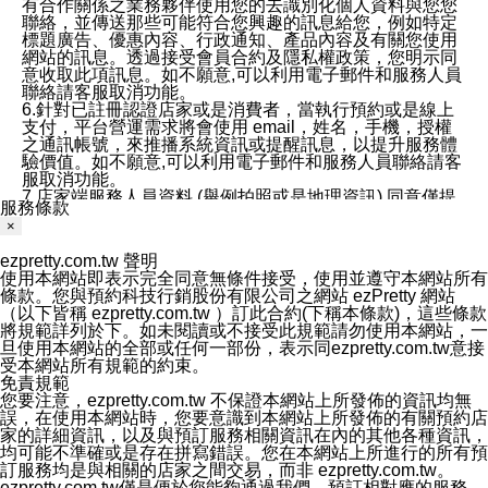
有合作關係之業務夥伴使用您的去識別化個人資料與您您
聯絡，並傳送那些可能符合您興趣的訊息給您，例如特定
標題廣告、優惠內容、行政通知、產品內容及有關您使用
網站的訊息。透過接受會員合約及隱私權政策，您明示同
意收取此項訊息。如不願意,可以利用電子郵件和服務人員
聯絡請客服取消功能。
6.針對已註冊認證店家或是消費者，當執行預約或是線上
支付，平台營運需求將會使用 email，姓名，手機，授權
之通訊帳號，來推播系統資訊或提醒訊息，以提升服務體
驗價值。如不願意,可以利用電子郵件和服務人員聯絡請客
服取消功能。
7.店家端服務人員資料 (舉例拍照或是地理資訊) 同意僅提
服務條款
供所屬店家管理人員可以使用消費者的作品集資料和員工
×
打卡個人圖像行為。本公司及ezPretty平台不會做任何使
用。
ezpretty.com.tw 聲明
三、本公司對您個人資料的揭露
使用本網站即表示完全同意無條件接受，使用並遵守本網站所有
1.基於現有服務平台的監管環境，預約科技保證不會揭露
條款。您與預約科技行銷股份有限公司之網站 ezPretty 網站
任何店家的營運資訊，且預約科技和店家均不能洩露消費
（以下皆稱 ezpretty.com.tw ）訂此合約(下稱本條款)，這些條款
者的個人資料。然而，在某些情況下，本公司可能會因受
將規範詳列於下。如未閱讀或不接受此規範請勿使用本網站，一
政府要求或法律規定，而被迫向政府或第三方提供資料。
旦使用本網站的全部或任何一部份，表示同ezpretty.com.tw意接
第三方也可能非法地攔截或存取傳輸的私人通訊，或會員
受本網站所有規範的約束。
可能濫用或誤用從本公司網站獲得的您的資料。因此，儘
免責規範
管本公司使用企業標準的保護措施來保護您的隱私，本公
您要注意，ezpretty.com.tw 不保證本網站上所發佈的資訊均無
司並未承諾您的個人識別資料或私人通訊將永遠保密。
誤，在使用本網站時，您要意識到本網站上所發佈的有關預約店
2.根據本公司的政策，本公司不會將涉及您的個人識別資
家的詳細資訊，以及與預訂服務相關資訊在內的其他各種資訊，
料出租或出售給第三方。
均可能不準確或是存在拼寫錯誤。您在本網站上所進行的所有預
3. 本公司、所屬集團、關係企業或與其合作行銷之第三方
訂服務均是與相關的店家之間交易，而非 ezpretty.com.tw。
業務合作公司會在您同意之情形下，始得利用您的個人資
ezpretty.com.tw僅是便於您能夠通過我們，預訂相對應的服務。