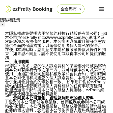
隱私權政策
×
本隱私權政策聲明適用於預約科技行銷股份有限公司(下稱
本公司)於ezPretty (http://www.ezpretty.com.tw) 網域名及
次級網域名所提供的服務。本公司將以慎重且嚴謹之態度
提供全面的保護措施，以確保使用者個人隱私的安全。
在使用本網站時，您同意受本隱私權政策條款及條件所拘
束，如果您不同意，請不要使用或取得本公司所提供的服
務。
一、適用範圍
根據以下所述，您的個人識別資料的某些部分將被揭露給
與本公司有業務合作之第三方，並可能被本公司及第三方
使用。通過註冊並同意隱私權政策和會員合約，您明確同
意本公司使用和揭露您的個人識別資料。本隱私權政策已
合併並與會員合約的條款相一致。 如果用戶對於ezPretty
網站的隱私權聲明或與個人資料相關的任何事項有疑問，
歡迎透過電子郵件與本公司的服務人員聯絡，ezPretty網
站將盡快回覆並進行解釋說明。
二、您同意本公司蒐集、處理及利用您的個人資料
1.當您與本公司網站洽辦業務、使用服務或參與本公司網
站各項活動，本公司將視業務、服務或活動性質請您提供
必要的個人資料，您同意本公司依照個人資料保護法及相