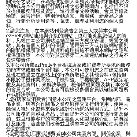
關法令之規定，在為提供您個人業務及/或提供相關服務及
活動或為本公司進行行銷分析之必要範圍內，包括但不限
於提供服務訊息及資訊、進行贈品兌換活動、會員登錄及
驗證、廣告行銷、特別活動通知、新服務、新產品之通
知、行銷分析等用途等，蒐集、處理及利用您的個人資
料。
2.請您注意，在本網站刊登廣告之第三人或與本公司
ezPretty網站連結與介接的網站，也可能蒐集您個人的資
料，凡經由本公司網站連結至第三方獨立管理、經營之網
站，其有關個人資料的保護，適用第三方或各該網站個別
的隱私權保護政策，其資料處理措施不適用本網站之隱私
權保護政策，本公司對於該等第三人或連結網站之行為不
負連帶責任。
3.本公司所屬ezPretty平台根據店家或消費者所要求的服務
功能需求或服務平台問題，本公司可使用您之前建立資料
及現在或過去在網站上的行為所取得之其他資料 (包括但
不限於手機作業系統、手機型號、手機帳號、APP設定參
數及其他資料)，來解決爭議、檢修障礙問題及執行本公司
的會員合約，本公司也有可能檢視多個會員以確認問題所
在或解決爭議。
4.您(店家或消費者)同意本公司之營運平台、集團內部、關
係企業、與有合作關係之業務夥伴交叉行銷使用，使用去
除個人識別化資料來強化統計分析網站利用方式、提升本
公司服務的內容及產品，進而提升本公司的市場行銷及促
銷、並且根據客戶的需求定義個人化製服務介面、網頁設
計及服務，這些使用改善並且調整本公司的網站使其更符
合您的需求。
5.您同意您(店家或消費者)本公司集團內部、關係企業、與