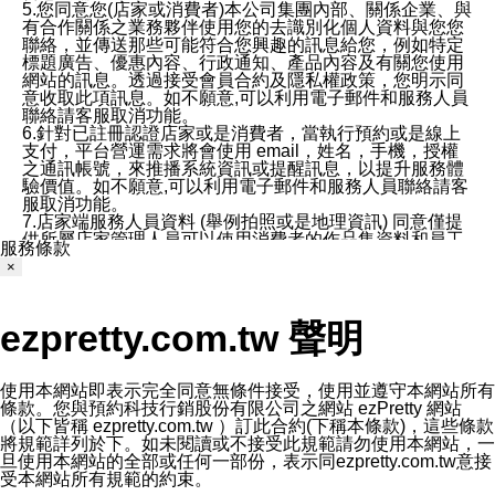
5.您同意您(店家或消費者)本公司集團內部、關係企業、與
有合作關係之業務夥伴使用您的去識別化個人資料與您您
聯絡，並傳送那些可能符合您興趣的訊息給您，例如特定
標題廣告、優惠內容、行政通知、產品內容及有關您使用
網站的訊息。透過接受會員合約及隱私權政策，您明示同
意收取此項訊息。如不願意,可以利用電子郵件和服務人員
聯絡請客服取消功能。
6.針對已註冊認證店家或是消費者，當執行預約或是線上
支付，平台營運需求將會使用 email，姓名，手機，授權
之通訊帳號，來推播系統資訊或提醒訊息，以提升服務體
驗價值。如不願意,可以利用電子郵件和服務人員聯絡請客
服取消功能。
7.店家端服務人員資料 (舉例拍照或是地理資訊) 同意僅提
供所屬店家管理人員可以使用消費者的作品集資料和員工
服務條款
打卡個人圖像行為。本公司及ezPretty平台不會做任何使
×
用。
三、本公司對您個人資料的揭露
1.基於現有服務平台的監管環境，預約科技保證不會揭露
ezpretty.com.tw 聲明
任何店家的營運資訊，且預約科技和店家均不能洩露消費
者的個人資料。然而，在某些情況下，本公司可能會因受
政府要求或法律規定，而被迫向政府或第三方提供資料。
第三方也可能非法地攔截或存取傳輸的私人通訊，或會員
使用本網站即表示完全同意無條件接受，使用並遵守本網站所有
可能濫用或誤用從本公司網站獲得的您的資料。因此，儘
條款。您與預約科技行銷股份有限公司之網站 ezPretty 網站
管本公司使用企業標準的保護措施來保護您的隱私，本公
（以下皆稱 ezpretty.com.tw ）訂此合約(下稱本條款)，這些條款
司並未承諾您的個人識別資料或私人通訊將永遠保密。
將規範詳列於下。如未閱讀或不接受此規範請勿使用本網站，一
2.根據本公司的政策，本公司不會將涉及您的個人識別資
旦使用本網站的全部或任何一部份，表示同ezpretty.com.tw意接
料出租或出售給第三方。
受本網站所有規範的約束。
3. 本公司、所屬集團、關係企業或與其合作行銷之第三方