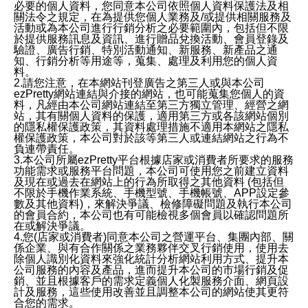
必要的個人資料，您同意本公司依照個人資料保護法及相
關法令之規定，在為提供您個人業務及/或提供相關服務及
活動或為本公司進行行銷分析之必要範圍內，包括但不限
於提供服務訊息及資訊、進行贈品兌換活動、會員登錄及
驗證、廣告行銷、特別活動通知、新服務、新產品之通
知、行銷分析等用途等，蒐集、處理及利用您的個人資
料。
2.請您注意，在本網站刊登廣告之第三人或與本公司
ezPretty網站連結與介接的網站，也可能蒐集您個人的資
料，凡經由本公司網站連結至第三方獨立管理、經營之網
站，其有關個人資料的保護，適用第三方或各該網站個別
的隱私權保護政策，其資料處理措施不適用本網站之隱私
權保護政策，本公司對於該等第三人或連結網站之行為不
負連帶責任。
3.本公司所屬ezPretty平台根據店家或消費者所要求的服務
功能需求或服務平台問題，本公司可使用您之前建立資料
及現在或過去在網站上的行為所取得之其他資料 (包括但
不限於手機作業系統、手機型號、手機帳號、APP設定參
數及其他資料)，來解決爭議、檢修障礙問題及執行本公司
的會員合約，本公司也有可能檢視多個會員以確認問題所
在或解決爭議。
4.您(店家或消費者)同意本公司之營運平台、集團內部、關
係企業、與有合作關係之業務夥伴交叉行銷使用，使用去
除個人識別化資料來強化統計分析網站利用方式、提升本
公司服務的內容及產品，進而提升本公司的市場行銷及促
銷、並且根據客戶的需求定義個人化製服務介面、網頁設
計及服務，這些使用改善並且調整本公司的網站使其更符
合您的需求。