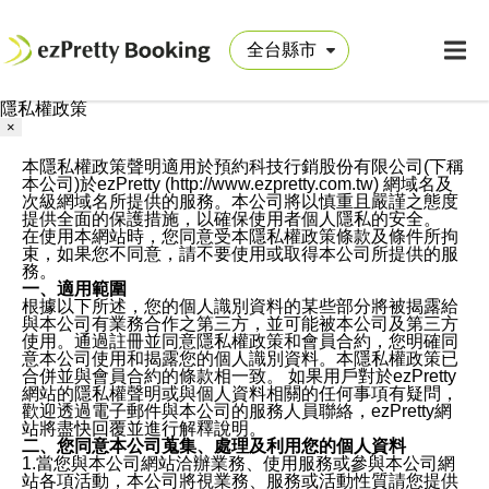
隱私權政策
×
本隱私權政策聲明適用於預約科技行銷股份有限公司(下稱
本公司)於ezPretty (http://www.ezpretty.com.tw) 網域名及
次級網域名所提供的服務。本公司將以慎重且嚴謹之態度
提供全面的保護措施，以確保使用者個人隱私的安全。
在使用本網站時，您同意受本隱私權政策條款及條件所拘
束，如果您不同意，請不要使用或取得本公司所提供的服
務。
一、適用範圍
根據以下所述，您的個人識別資料的某些部分將被揭露給
與本公司有業務合作之第三方，並可能被本公司及第三方
使用。通過註冊並同意隱私權政策和會員合約，您明確同
意本公司使用和揭露您的個人識別資料。本隱私權政策已
合併並與會員合約的條款相一致。 如果用戶對於ezPretty
網站的隱私權聲明或與個人資料相關的任何事項有疑問，
歡迎透過電子郵件與本公司的服務人員聯絡，ezPretty網
站將盡快回覆並進行解釋說明。
二、您同意本公司蒐集、處理及利用您的個人資料
1.當您與本公司網站洽辦業務、使用服務或參與本公司網
站各項活動，本公司將視業務、服務或活動性質請您提供