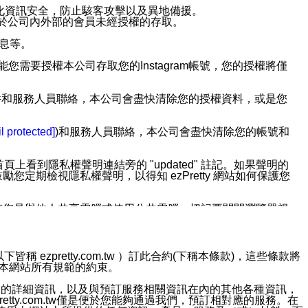
強化資訊安全，防止駭客攻擊以及異地備援。
免於公司內外部的會員未經授權的存取。
訊息等。
用此功能您需要授權本公司存取您的Instagram帳號，您的授權將僅
透過電子郵件和服務人員聯絡，本公司會盡快清除您的授權資料，或是您
。
l protected]
)和服務人員聯絡，本公司會盡快清除您的帳號和
上看到隱私權聲明連結旁的 "updated" 註記。如果聲明的
期檢視隱私權聲明，以得知 ezPretty 網站如何保護您
若您是與他人共享電腦或使用公共電腦，切記要關閉瀏覽器視
依照該資料或電子郵件所指示之方法、說明或功能連結，隨時
ezpretty.com.tw ）訂此合約(下稱本條款)，這些條款將
接受本網站所有規範的約束。
者，將可收到通知型訊息。
約店家的詳細資訊，以及與預訂服務相關資訊在內的其他各種資訊，
etty.com.tw僅是便於您能夠通過我們，預訂相對應的服務。在