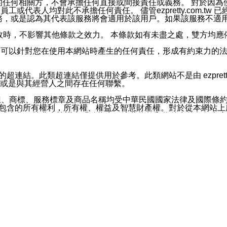
屬於買賣行為的任何相關方，不會承擔任何直接或間接責任或義務。 
人員、員工或代表人均對此不承擔任何責任。 儘管ezpretty.co
薦的服務，或是認為其代表該服務將會適用於該用戶。如果該服務不適用於您，
有一部無效時，不影響其他條款之效力。 本條款如有未盡之處，雙方
的合法年齡。可以針對您在使用本網站時產生的任何責任，形成有約束
官方帳號或認證官方帳號的通知型訊息。
網站的超連結。此類超連結僅提供用於參考。此類網站不是由 ezpret
或是與其經營人之間存在任何聯繫。
鈕、商標、服務標章及商品名稱均受中華民國國家法律及國際條
這些素材中所包含的所有權利，所有權、權益及智慧財產權。對於從本
或出售。除非本協議中明確指出，這些條款和條件中的任何內容
或任何協力廠商的業主權益中規定的任何權利的推斷結果。 如有任何人
其分公司、所屬機構、管理人員、代理人及其他合作夥伴和員工遭受的
構、管理人員、代理人及其他合作夥伴和員工不受損失。
依賴本網站上所提供的資訊、產品、服務或素材或通過使用本網
etty.com.tw提供電信及網路服務的提供商不會因您使用或不能使
etty.com.tw 不聲明、保證或承諾本網站或支持該網站的
影響本網站任何部分正常運行，且超出ezpretty.com.t
com.tw 不承擔任何責任。 在適用法律許可的最大範圍內，所
諾，其中包括但不僅限於其精確性、完整性或適銷性、品質或適用於特
些條款或是這些條款相關的權利。這些條款中使用的標題僅為了
款之內容及本網站上內容而不另行通知，同時，不對您、其他任何用戶