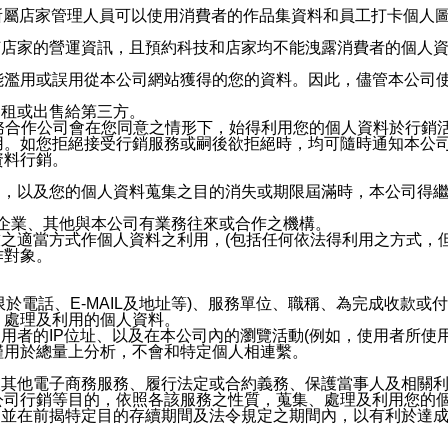
供所屬店家管理人員可以使用消費者的作品集資料和員工打卡個人圖像
何店家的營運資訊，且預約科技和店家均不能洩露消費者的個人
能濫用或誤用從本公司網站獲得的您的資料。因此，儘管本公司
出租或出售給第三方。
業務合作公司會在您同意之情形下，始得利用您的個人資料於行銷
用。如您拒絕接受行銷服務或嗣後欲拒絕時，均可隨時通知本公
資料行銷。
內，以及您的個人資料蒐集之目的消失或期限屆滿時，本公司得
係企業、其他與本公司有業務往來或合作之機構。
技之適當方式作個人資料之利用，(包括任何依法得利用之方式，
作對象。
限於電話、E-MAIL及地址等)、服務單位、職稱、為完成收款
、處理及利用的個人資料。
使用者的IP位址、以及在本公司內的瀏覽活動(例如，使用者所使
僅用於總量上分析，不會和特定個人相連繫。
及其他電子商務服務、履行法定或合約義務、保護當事人及相關
公司行銷等目的，依照各該服務之性質，蒐集、處理及利用您的
，並在前揭特定目的存續期間及法令規定之期間內，以有利於達成
。