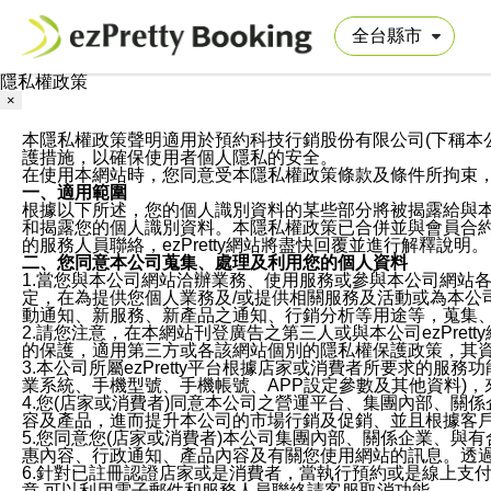
隱私權政策
×
本隱私權政策聲明適用於預約科技行銷股份有限公司(下稱本公司)於ezP
護措施，以確保使用者個人隱私的安全。
在使用本網站時，您同意受本隱私權政策條款及條件所拘束
一、適用範圍
根據以下所述，您的個人識別資料的某些部分將被揭露給與
和揭露您的個人識別資料。本隱私權政策已合併並與會員合約的
的服務人員聯絡，ezPretty網站將盡快回覆並進行解釋說明。
二、您同意本公司蒐集、處理及利用您的個人資料
1.當您與本公司網站洽辦業務、使用服務或參與本公司網站
定，在為提供您個人業務及/或提供相關服務及活動或為本
動通知、新服務、新產品之通知、行銷分析等用途等，蒐集
2.請您注意，在本網站刊登廣告之第三人或與本公司ezPr
的保護，適用第三方或各該網站個別的隱私權保護政策，其
3.本公司所屬ezPretty平台根據店家或消費者所要求的
業系統、手機型號、手機帳號、APP設定參數及其他資料)
4.您(店家或消費者)同意本公司之營運平台、集團內部、
容及產品，進而提升本公司的市場行銷及促銷、並且根據客
5.您同意您(店家或消費者)本公司集團內部、關係企業、
惠內容、行政通知、產品內容及有關您使用網站的訊息。透過
6.針對已註冊認證店家或是消費者，當執行預約或是線上支付
意,可以利用電子郵件和服務人員聯絡請客服取消功能。