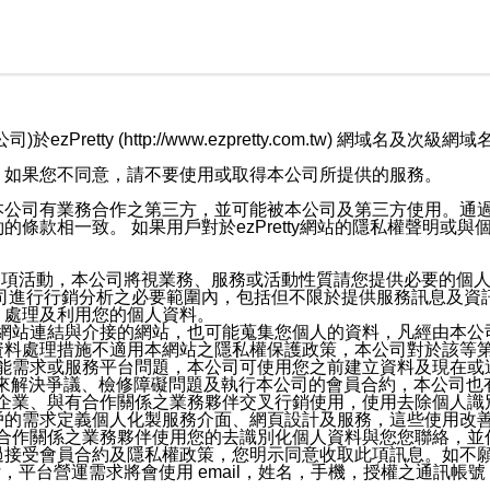
retty (http://www.ezpretty.com.tw) 網
，如果您不同意，請不要使用或取得本公司所提供的服務。
本公司有業務合作之第三方，並可能被本公司及第三方使用。通
條款相一致。 如果用戶對於ezPretty網站的隱私權聲明或
各項活動，本公司將視業務、服務或活動性質請您提供必要的個
公司進行行銷分析之必要範圍內，包括但不限於提供服務訊息及資
、處理及利用您的個人資料。
etty網站連結與介接的網站，也可能蒐集您個人的資料，凡經由
資料處理措施不適用本網站之隱私權保護政策，本公司對於該等
服務功能需求或服務平台問題，本公司可使用您之前建立資料及現在
，來解決爭議、檢修障礙問題及執行本公司的會員合約，本公司
關係企業、與有合作關係之業務夥伴交叉行銷使用，使用去除個人
戶的需求定義個人化製服務介面、網頁設計及服務，這些使用改
與有合作關係之業務夥伴使用您的去識別化個人資料與您您聯絡，
接受會員合約及隱私權政策，您明示同意收取此項訊息。如不願
，平台營運需求將會使用 email，姓名，手機，授權之通訊