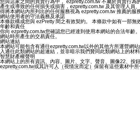
您與店家之間的買賣行為中， ezpretty.com.tw 不
3.LINE 帳號未封鎖傳送訊息之 LINE 官方帳號。
產生或導致的任何損失或損害，ezpretty.com.tw 及其管理
欲變更通知型訊息的設定，操作如下：
得將本網站內所列出的任何服務視為 ezpretty.com.tw 推
1.點選「主頁」＞「設定」
網站使用者的守法義務及承諾
2.點選「隱私設定」
本條款構成您與 ezPretty 間之有效契約。 本條款中如
3.點選「提供使用資料」
年齡和責任
4.點選「LINE通知型訊息」
你向 ezpretty.com.tw您確認您已經達到使用本網站
5.開關「接收LINE通知型訊息」
網站時所產生的交易責任。
❗️關閉「接收通知型訊息」後，將不會接收到來自任何企業
網站連結
本網站可能包含有通往ezpretty.com.tw以外的其他方所運營
入通往此類網站的超連結，並非暗示我們贊同此類網站上的材料
智慧財產權聲明
本網站上的所有資訊、內容、圖片、文字、聲音、圖像22、按
ezpretty.com.tw或其許可人（視情況而定）保留有
改、拷貝、傳播、發送、顯示、執行、複製、發佈、模仿、轉發
法或其他智慧財產權或 ezpretty.com.tw、其許可人
賠償
您同意因您使用本網站，而導致 ezpretty.com.tw、
您承擔賠償並保證 ezpretty.com.tw、其分公司、所屬機
免責聲明
您對本網站的所有使用均由您自擔風險。 因下載使用、參考或
己承擔全部責任。您同意 ezpretty.com.tw 及向ezpr
全部的索賠權利，無論是基於合約、侵權行為或其他依據。 ezpr
那些可損害或影響本網站管理、安全性、公正性和完整性，或是損害或
漏、中斷、刪除、缺陷、延遲或任何事件或事故，ezpretty.
其中包括但不僅限於有關本網站上服務、資訊及（或）聲明的保證或承
時間內對任一條款或多條條款的強制實施，不得將此視為放棄這
法律效應。 ezpretty.com.tw有權隨時變更本使用條