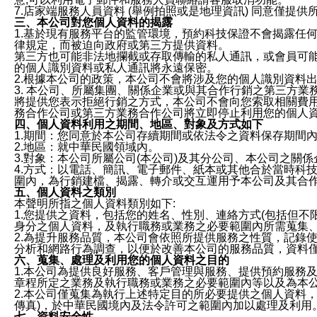
7.店家端服務人員資料 (舉例拍照或是地理資訊) 同意僅提
三、本公司對您個人資料的揭露
1.基於現有服務平台的監管環境，預約科技保證不會揭露任
律規定，而被迫向政府或第三方提供資料。
第三方也可能非法地攔截或存取傳輸的私人通訊，或會員可
的個人識別資料或私人通訊將永遠保密。
2.根據本公司的政策，本公司不會將涉及您的個人識別資料
3. 本公司、所屬集團、關係企業或與其合作行銷之第三方
將提供您表示拒絕行銷之方式，本公司不會向您索取相關費
務合作公司或第三方業務合作公司將立即停止利用您的個人
四、個人資料利用之期間、地區、對象及方式如下
1.期間：您同意於本公司存續期間或依法令之資料保存期間
2.地區：就中華民國領域內。
3.對象：本公司所屬公司(本公司)及其分公司、本公司之關
4.方式：以電話、簡訊、電子郵件、紙本或其他合於當時科
圍內，為行銷建檔、揭露、轉介或交互運用予本公司及其合
五、個人資料之類別
本聲明所指之個人資料類別如下:
1.您提供之資料，包括您的姓名、性別、連絡方式(包括但不
身分之個人資料，及執行職務或業務之必要範圍內所需蒐集
2.為提升服務品質，本公司會依照所提供服務之性質，記錄
分析和網路行為調查，以便於改善本公司的服務品質，資料
六、蒐集、處理及利用您的個人資料之目的
1.本公司為提供良好服務、客戶管理與服務、提供預約服務
章程所定之業務及執行職務或業務之必要範圍內等以及為本
2.本公司僅蒐集為執行上述特定目的所必要提供之個人資料
傳真)，於中華民國境內及法令許可之範圍內加以處理及利用
七、資料安全性