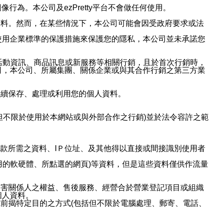
行為。本公司及ezPretty平台不會做任何使用。
資料。然而，在某些情況下，本公司可能會因受政府要求或法
使用企業標準的保護措施來保護您的隱私，本公司並未承諾您
活動資訊、商品訊息或新服務等相關行銷，且於首次行銷時，
司，本公司、所屬集團、關係企業或與其合作行銷之第三方業
繼續保存、處理或利用您的個人資料。
但不限於使用於本網站或與外部合作之行銷)並於法令容許之範
或付款所需之資料、IＰ位址、及其他得以直接或間接識別使用者
用的軟硬體、所點選的網頁)等資料，但是這些資料僅供作流量
利害關係人之權益、售後服務、經營合於營業登記項目或組織
個人資料。
前揭特定目的之方式(包括但不限於電腦處理、郵寄、電話、