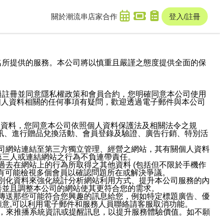
關於潮流串
店家合作
登入/註冊
域名及次級網域名所提供的服務。本公司將以慎重且嚴謹之態度提供全面的保
過註冊並同意隱私權政策和會員合約，您明確同意本公司使用
與個人資料相關的任何事項有疑問，歡迎透過電子郵件與本公司
人資料，您同意本公司依照個人資料保護法及相關法令之規
訊、進行贈品兌換活動、會員登錄及驗證、廣告行銷、特別活
本公司網站連結至第三方獨立管理、經營之網站，其有關個人資料
第三人或連結網站之行為不負連帶責任。
或過去在網站上的行為所取得之其他資料 (包括但不限於手機作
也有可能檢視多個會員以確認問題所在或解決爭議。
識別化資料來強化統計分析網站利用方式、提升本公司服務的內
善並且調整本公司的網站使其更符合您的需求。
並傳送那些可能符合您興趣的訊息給您，例如特定標題廣告、優
意,可以利用電子郵件和服務人員聯絡請客服取消功能。
帳號，來推播系統資訊或提醒訊息，以提升服務體驗價值。如不願