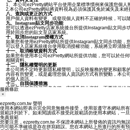
1、本公司ezPretty網站平台使用企業標準慣例來保護
2.本公司ezPretty網站將資料視為必須保護其免於滅
八、查詢或更正的方式
用戶個人資料有變更、或發現個人資料不正確的時候，可以隨時
九、Instagram貼文同步功能
您可以透過ezPretty店家系統後台所提供Instagram貼文同
用於同步您的貼文至店家系統。
十、取消Instagram授權方式
如果您有使用ezPretty網站所提供Instagram貼文同
可以登入店家系統後台使用取消授權功能，系統將立即清除您的
十一、取消帳號資料方式
如果您有使用本公司ezPretty網站所提供功能，您可以於任何
相關資料。
十二、隱私權聲明的更新
本公司將不定時更新隱私權聲明，以反映服務的變更和顧客的意見反
內容有所變更，或是處理您個人資訊的方式有所變動，本公司一
的個人資訊。
十三、自我保護措施
請妥善保管您的使用者名稱、密碼及個人資料，不要提供給
服務條款
窗，以防止他人讀取您的個人資料、信件或進入所機關管理
×
十四、傳送宣傳本站資訊或電子郵件之政策
您同意本公司網站，透過您所提供的郵件地址與您取得聯絡
ezpretty.com.tw 聲明
停止接收這些資料或電子郵件。
使用本網站即表示完全同意無條件接受，使用並遵守本網站所有條款。您與
十五、訊息通知
規範詳列於下。如未閱讀或不接受此規範請勿使用本網站，一旦使用本
本公司/本服務將以通知型訊息傳送重要訊息給您。即使未加
免責規範
本公司/本服務傳送之通知型訊息以對您有效且重要的訊息為
您要注意，ezpretty.com.tw 不保證本網站上所發佈
1.LINE 帳號設定的電話號碼與本公司/本服務所傳來的電話
均可能不準確或是存在拼寫錯誤。您在本網站上所進行的所有預訂服務均是與
2.該 LINE 帳號已在 LINE APP 設定中，同意接收通知型訊