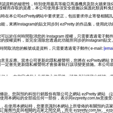
您個人辨認資料的秘密性，特別使用最高等級亞馬遜機房及防火牆來
失及未經授權而存取的資產，本公司使用多項安全措施以保護此類資料
在本公司ezPretty網站中要求更正，包括要求停止寄發相關
步功能，來將Instagram的貼文同步到 ezPretty 的作品集，使
步功能，您可以於任何時間取消您的 Instagram 授權，只需要
授權資料，並完全清除您透過此功能所同步的Instagram貼文
時間取消您的帳號或是資料，只需要透過電子郵件( e-mail:
[emai
應。當本公司更新此隱私權聲明，您將在 ezPretty網站 首頁
定會先更新隱私權聲明才會接著執行該項變更措施。本公司鼓勵您定
任何人。在您完成個人化服務之使用後，請務必記得登出帳號。
區。
並傳送或宣傳本網站各項服務之資料或電子郵件供您參考。您能
預約科技行銷股份有限公司之網站 ezPretty 網站 （以下皆稱 
網站的全部或任何一部份，表示同ezpretty.com.tw意
入本公司/本服務好友，您仍可接收到通知型訊息。
限，以廣告或其他目的的訊息皆不會被傳送。滿足以下三個條件
的資訊均無誤，在使用本網站時，您要意識到本網站上所發佈的有關預
號碼比對相符。
相關的店家之間交易，而非 ezpretty.com.tw。 ezpr
息。