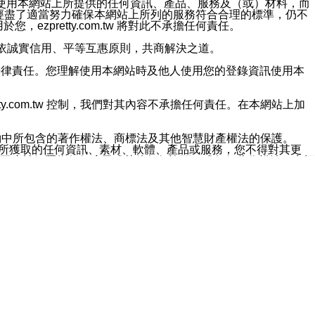
對於因為使用本網站上所提供的任何資訊、產品、服務及（或）材料，而
m.tw 已經盡了適當努力確保本網站上所列的服務符合合理的標準，仍不
ezpretty.com.tw 將對此不承擔任何責任。
均應依誠實信用、平等互惠原則，共商解決之道。
力的法律責任。您理解使用本網站時及他人使用您的登錄資訊使用本
ty.com.tw 控制，我們對其內容不承擔任何責任。在本網站上加
約中所包含的著作權法、商標法及其他智慧財產權法的保護。
網站上所獲取的任何資訊、素材、軟體、產品或服務，您不得對其更
不應被解釋為任何暗示或其他任何許可，或任何著作權法、商標
違反此規定，我們將追究其法律責任。
任何損失、責任及協力廠商的任何索賠或要求（包括律師費），將由
站而獲取到的資訊，而導致您遭受的任何風險或損失，將由您自
用本網站而造成的任何損失負責，同時，您會在此放棄有關此損失的所有及
伺服器不會發生缺陷，其中包括但不僅限於病毒或其他有害元素。對於
w 控制範圍的任何病毒感染、BUG、篡改、技術故障、錯誤、遺
有明示、暗示或法定及其他聲明、保證和條款均予以最大限度的排除，
定目的等。 ezpretty.com.tw 不能持續或在某階段
方便目的，其不應影響這些條款的範圍或意義，或是產生其他的
或任何協力廠商承擔任何責任。 在每次訪問網站時，您應檢查一下這