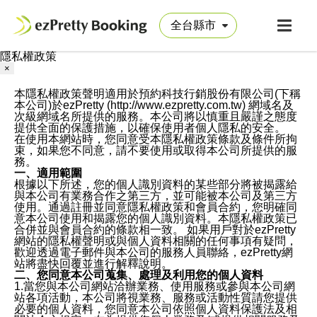
隱私權政策
×
本隱私權政策聲明適用於預約科技行銷股份有限公司(下稱
本公司)於ezPretty (http://www.ezpretty.com.tw) 網域名及
次級網域名所提供的服務。本公司將以慎重且嚴謹之態度
提供全面的保護措施，以確保使用者個人隱私的安全。
在使用本網站時，您同意受本隱私權政策條款及條件所拘
束，如果您不同意，請不要使用或取得本公司所提供的服
務。
一、適用範圍
根據以下所述，您的個人識別資料的某些部分將被揭露給
與本公司有業務合作之第三方，並可能被本公司及第三方
使用。通過註冊並同意隱私權政策和會員合約，您明確同
意本公司使用和揭露您的個人識別資料。本隱私權政策已
合併並與會員合約的條款相一致。 如果用戶對於ezPretty
網站的隱私權聲明或與個人資料相關的任何事項有疑問，
歡迎透過電子郵件與本公司的服務人員聯絡，ezPretty網
站將盡快回覆並進行解釋說明。
二、您同意本公司蒐集、處理及利用您的個人資料
1.當您與本公司網站洽辦業務、使用服務或參與本公司網
站各項活動，本公司將視業務、服務或活動性質請您提供
必要的個人資料，您同意本公司依照個人資料保護法及相