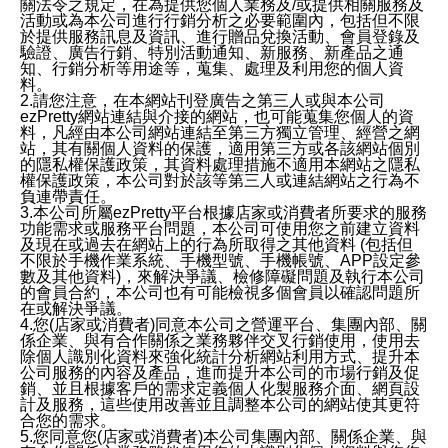
關法令之規定，在為提供您個人業務及/或提供相關服務及
活動或為本公司進行行銷分析之必要範圍內，包括但不限
於提供服務訊息及資訊、進行贈品兌換活動、會員登錄及
驗證、廣告行銷、特別活動通知、新服務、新產品之通
知、行銷分析等用途等，蒐集、處理及利用您的個人資
料。
2.請您注意，在本網站刊登廣告之第三人或與本公司
ezPretty網站連結與介接的網站，也可能蒐集您個人的資
料，凡經由本公司網站連結至第三方獨立管理、經營之網
站，其有關個人資料的保護，適用第三方或各該網站個別
的隱私權保護政策，其資料處理措施不適用本網站之隱私
權保護政策，本公司對於該等第三人或連結網站之行為不
負連帶責任。
3.本公司所屬ezPretty平台根據店家或消費者所要求的服務
功能需求或服務平台問題，本公司可使用您之前建立資料
及現在或過去在網站上的行為所取得之其他資料 (包括但
不限於手機作業系統、手機型號、手機帳號、APP設定參
數及其他資料)，來解決爭議、檢修障礙問題及執行本公司
的會員合約，本公司也有可能檢視多個會員以確認問題所
在或解決爭議。
4.您(店家或消費者)同意本公司之營運平台、集團內部、關
係企業、與有合作關係之業務夥伴交叉行銷使用，使用去
除個人識別化資料來強化統計分析網站利用方式、提升本
公司服務的內容及產品，進而提升本公司的市場行銷及促
銷、並且根據客戶的需求定義個人化製服務介面、網頁設
計及服務，這些使用改善並且調整本公司的網站使其更符
合您的需求。
5.您同意您(店家或消費者)本公司集團內部、關係企業、與