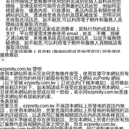
有合作關係之業務夥伴使用您的去識別化個人資料與您您
聯絡，並傳送那些可能符合您興趣的訊息給您，例如特定
標題廣告、優惠內容、行政通知、產品內容及有關您使用
網站的訊息。透過接受會員合約及隱私權政策，您明示同
意收取此項訊息。如不願意,可以利用電子郵件和服務人員
聯絡請客服取消功能。
6.針對已註冊認證店家或是消費者，當執行預約或是線上
支付，平台營運需求將會使用 email，姓名，手機，授權
之通訊帳號，來推播系統資訊或提醒訊息，以提升服務體
驗價值。如不願意,可以利用電子郵件和服務人員聯絡請客
服取消功能。
7.店家端服務人員資料 (舉例拍照或是地理資訊) 同意僅提
服務條款
供所屬店家管理人員可以使用消費者的作品集資料和員工
×
打卡個人圖像行為。本公司及ezPretty平台不會做任何使
用。
ezpretty.com.tw 聲明
三、本公司對您個人資料的揭露
使用本網站即表示完全同意無條件接受，使用並遵守本網站所有
1.基於現有服務平台的監管環境，預約科技保證不會揭露
條款。您與預約科技行銷股份有限公司之網站 ezPretty 網站
任何店家的營運資訊，且預約科技和店家均不能洩露消費
（以下皆稱 ezpretty.com.tw ）訂此合約(下稱本條款)，這些條款
者的個人資料。然而，在某些情況下，本公司可能會因受
將規範詳列於下。如未閱讀或不接受此規範請勿使用本網站，一
政府要求或法律規定，而被迫向政府或第三方提供資料。
旦使用本網站的全部或任何一部份，表示同ezpretty.com.tw意接
第三方也可能非法地攔截或存取傳輸的私人通訊，或會員
受本網站所有規範的約束。
可能濫用或誤用從本公司網站獲得的您的資料。因此，儘
免責規範
管本公司使用企業標準的保護措施來保護您的隱私，本公
您要注意，ezpretty.com.tw 不保證本網站上所發佈的資訊均無
司並未承諾您的個人識別資料或私人通訊將永遠保密。
誤，在使用本網站時，您要意識到本網站上所發佈的有關預約店
2.根據本公司的政策，本公司不會將涉及您的個人識別資
家的詳細資訊，以及與預訂服務相關資訊在內的其他各種資訊，
料出租或出售給第三方。
均可能不準確或是存在拼寫錯誤。您在本網站上所進行的所有預
3. 本公司、所屬集團、關係企業或與其合作行銷之第三方
訂服務均是與相關的店家之間交易，而非 ezpretty.com.tw。
業務合作公司會在您同意之情形下，始得利用您的個人資
ezpretty.com.tw僅是便於您能夠通過我們，預訂相對應的服務。