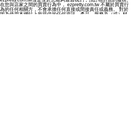
料於行銷活動資訊、商品訊息或新服務等相關行銷，且於
在您與店家之間的買賣行為中， ezpretty.com.tw 不屬於買賣行
首次行銷時，將提供您表示拒絕行銷之方式，本公司不會
為的任何相關方，不會承擔任何直接或間接責任或義務。 對於
向您索取相關費用。如您拒絕接受行銷服務或嗣後欲拒絕
因為使用本網站上所提供的任何資訊、產品、服務及（或）材
時，均可隨時通知本公司，本公司、所屬集團、關係企業
料，而產生或導致的任何損失或損害，ezpretty.com.tw 及其管
或與其合作行銷之第三方業務合作公司或第三方業務合作
理人員、員工或代表人均對此不承擔任何責任。 儘管
公司將立即停止利用您的個人資料行銷。
ezpretty.com.tw 已經盡了適當努力確保本網站上所列的服務符
四、個人資料利用之期間、地區、對象及方式如下
合合理的標準，仍不得將本網站內所列出的任何服務視為
1.期間：您同意於本公司存續期間或依法令之資料保存期
ezpretty.com.tw 推薦的服務，或是認為其代表該服務將會適用
間內，以及您的個人資料蒐集之目的消失或期限屆滿時，
於該用戶。如果該服務不適用於您，ezpretty.com.tw 將對此不
本公司得繼續保存、處理或利用您的個人資料。
承擔任何責任。
2.地區：就中華民國領域內。
網站使用者的守法義務及承諾
3.對象：本公司所屬公司(本公司)及其分公司、本公司之關
本條款構成您與 ezPretty 間之有效契約。 本條款中如有一部無
係企業、其他與本公司有業務往來或合作之機構。
效時，不影響其他條款之效力。 本條款如有未盡之處，雙方均
4.方式：以電話、簡訊、電子郵件、紙本或其他合於當時
應依誠實信用、平等互惠原則，共商解決之道。
科技之適當方式作個人資料之利用，(包括任何依法得利用
年齡和責任
之方式，但不限於使用於本網站或與外部合作之行銷)並於
你向 ezpretty.com.tw您確認您已經達到使用本網站的合法年
法令容許之範圍內，為行銷建檔、揭露、轉介或交互運用
齡。可以針對您在使用本網站時產生的任何責任，形成有約束力
予本公司及其合作對象。
的法律責任。您理解使用本網站時及他人使用您的登錄資訊使用
五、個人資料之類別
本網站時所產生的交易責任。
本聲明所指之個人資料類別如下:
網站連結
1.您提供之資料，包括您的姓名、性別、連絡方式(包括但
本網站可能包含有通往ezpretty.com.tw以外的其他方所運營網站
不限於電話、E-MAIL及地址等)、服務單位、職稱、為完
的超連結。此類超連結僅提供用於參考。此類網站不是由
成收款或付款所需之資料、IＰ位址、及其他得以直接或間
ezpretty.com.tw 控制，我們對其內容不承擔任何責任。在本網
接識別使用者身分之個人資料，及執行職務或業務之必要
站上加入通往此類網站的超連結，並非暗示我們贊同此類網站上
範圍內所需蒐集、處理及利用的個人資料。
的材料或是與其經營人之間存在任何聯繫。
2.為提升服務品質，本公司會依照所提供服務之性質，記
智慧財產權聲明
錄使用者的IP位址、以及在本公司內的瀏覽活動(例如，使
本網站上的所有資訊、內容、圖片、文字、聲音、圖像22、按
用者所使用的軟硬體、所點選的網頁)等資料，但是這些資
鈕、商標、服務標章及商品名稱均受中華民國國家法律及國際條