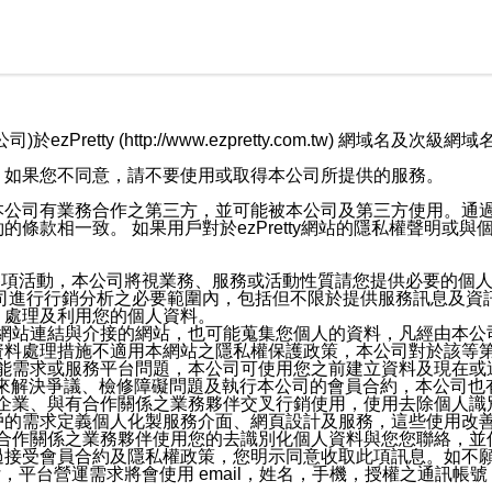
retty (http://www.ezpretty.com.tw) 網
，如果您不同意，請不要使用或取得本公司所提供的服務。
本公司有業務合作之第三方，並可能被本公司及第三方使用。通
條款相一致。 如果用戶對於ezPretty網站的隱私權聲明或
各項活動，本公司將視業務、服務或活動性質請您提供必要的個
公司進行行銷分析之必要範圍內，包括但不限於提供服務訊息及資
、處理及利用您的個人資料。
etty網站連結與介接的網站，也可能蒐集您個人的資料，凡經由
資料處理措施不適用本網站之隱私權保護政策，本公司對於該等
服務功能需求或服務平台問題，本公司可使用您之前建立資料及現在
，來解決爭議、檢修障礙問題及執行本公司的會員合約，本公司
關係企業、與有合作關係之業務夥伴交叉行銷使用，使用去除個人
戶的需求定義個人化製服務介面、網頁設計及服務，這些使用改
與有合作關係之業務夥伴使用您的去識別化個人資料與您您聯絡，
接受會員合約及隱私權政策，您明示同意收取此項訊息。如不願
，平台營運需求將會使用 email，姓名，手機，授權之通訊