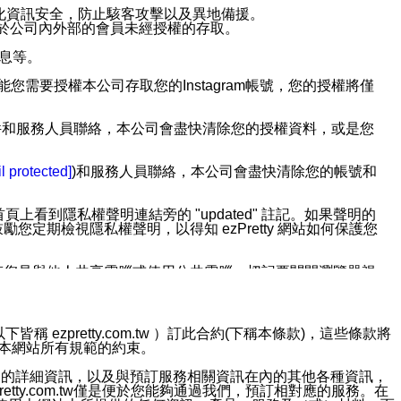
強化資訊安全，防止駭客攻擊以及異地備援。
免於公司內外部的會員未經授權的存取。
訊息等。
用此功能您需要授權本公司存取您的Instagram帳號，您的授權將僅
透過電子郵件和服務人員聯絡，本公司會盡快清除您的授權資料，或是您
。
l protected]
)和服務人員聯絡，本公司會盡快清除您的帳號和
上看到隱私權聲明連結旁的 "updated" 註記。如果聲明的
期檢視隱私權聲明，以得知 ezPretty 網站如何保護您
若您是與他人共享電腦或使用公共電腦，切記要關閉瀏覽器視
依照該資料或電子郵件所指示之方法、說明或功能連結，隨時
ezpretty.com.tw ）訂此合約(下稱本條款)，這些條款將
接受本網站所有規範的約束。
者，將可收到通知型訊息。
約店家的詳細資訊，以及與預訂服務相關資訊在內的其他各種資訊，
etty.com.tw僅是便於您能夠通過我們，預訂相對應的服務。在