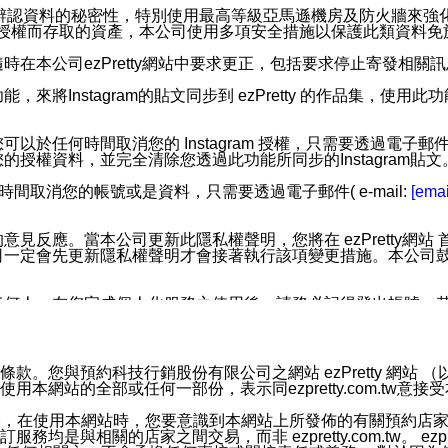
您個人辨認資料的秘密性，特別使用最高等級亞馬遜機房及防火牆來
失及未經授權而存取的資產，本公司使用多項安全措施以保護此類資料
在本公司ezPretty網站中要求更正，包括要求停止寄發相關
步功能，來將Instagram的貼文同步到 ezPretty 的作品集，使
步功能，您可以於任何時間取消您的 Instagram 授權，只需要
授權資料，並完全清除您透過此功能所同步的Instagram貼文
時間取消您的帳號或是資料，只需要透過電子郵件( e-mail:
[emai
應。當本公司更新此隱私權聲明，您將在 ezPretty網站 首頁
定會先更新隱私權聲明才會接著執行該項變更措施。本公司鼓勵您定
任何人。在您完成個人化服務之使用後，請務必記得登出帳號。
區。
並傳送或宣傳本網站各項服務之資料或電子郵件供您參考。您能
預約科技行銷股份有限公司之網站 ezPretty 網站 （以下皆稱 
網站的全部或任何一部份，表示同ezpretty.com.tw意
入本公司/本服務好友，您仍可接收到通知型訊息。
限，以廣告或其他目的的訊息皆不會被傳送。滿足以下三個條件
的資訊均無誤，在使用本網站時，您要意識到本網站上所發佈的有關預
號碼比對相符。
相關的店家之間交易，而非 ezpretty.com.tw。 ezpr
息。