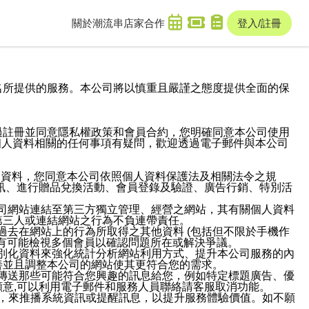
關於潮流串
店家合作
登入/註冊
域名及次級網域名所提供的服務。本公司將以慎重且嚴謹之態度提供全面的保
過註冊並同意隱私權政策和會員合約，您明確同意本公司使用
與個人資料相關的任何事項有疑問，歡迎透過電子郵件與本公司
人資料，您同意本公司依照個人資料保護法及相關法令之規
訊、進行贈品兌換活動、會員登錄及驗證、廣告行銷、特別活
本公司網站連結至第三方獨立管理、經營之網站，其有關個人資料
第三人或連結網站之行為不負連帶責任。
或過去在網站上的行為所取得之其他資料 (包括但不限於手機作
也有可能檢視多個會員以確認問題所在或解決爭議。
識別化資料來強化統計分析網站利用方式、提升本公司服務的內
善並且調整本公司的網站使其更符合您的需求。
並傳送那些可能符合您興趣的訊息給您，例如特定標題廣告、優
意,可以利用電子郵件和服務人員聯絡請客服取消功能。
帳號，來推播系統資訊或提醒訊息，以提升服務體驗價值。如不願