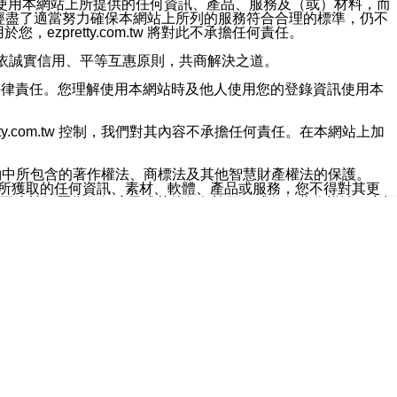
對於因為使用本網站上所提供的任何資訊、產品、服務及（或）材料，而
m.tw 已經盡了適當努力確保本網站上所列的服務符合合理的標準，仍不
ezpretty.com.tw 將對此不承擔任何責任。
均應依誠實信用、平等互惠原則，共商解決之道。
力的法律責任。您理解使用本網站時及他人使用您的登錄資訊使用本
ty.com.tw 控制，我們對其內容不承擔任何責任。在本網站上加
約中所包含的著作權法、商標法及其他智慧財產權法的保護。
網站上所獲取的任何資訊、素材、軟體、產品或服務，您不得對其更
不應被解釋為任何暗示或其他任何許可，或任何著作權法、商標
違反此規定，我們將追究其法律責任。
任何損失、責任及協力廠商的任何索賠或要求（包括律師費），將由
站而獲取到的資訊，而導致您遭受的任何風險或損失，將由您自
用本網站而造成的任何損失負責，同時，您會在此放棄有關此損失的所有及
伺服器不會發生缺陷，其中包括但不僅限於病毒或其他有害元素。對於
w 控制範圍的任何病毒感染、BUG、篡改、技術故障、錯誤、遺
有明示、暗示或法定及其他聲明、保證和條款均予以最大限度的排除，
定目的等。 ezpretty.com.tw 不能持續或在某階段
方便目的，其不應影響這些條款的範圍或意義，或是產生其他的
或任何協力廠商承擔任何責任。 在每次訪問網站時，您應檢查一下這