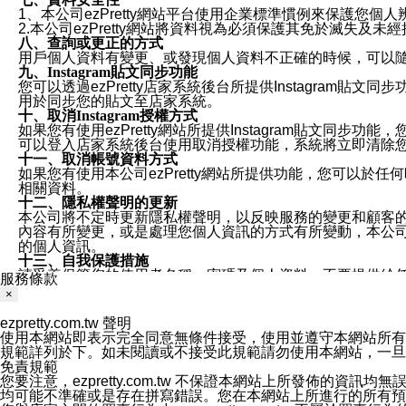
1、本公司ezPretty網站平台使用企業標準慣例來保護
2.本公司ezPretty網站將資料視為必須保護其免於滅
八、查詢或更正的方式
用戶個人資料有變更、或發現個人資料不正確的時候，可以隨時
九、Instagram貼文同步功能
您可以透過ezPretty店家系統後台所提供Instagram貼文同
用於同步您的貼文至店家系統。
十、取消Instagram授權方式
如果您有使用ezPretty網站所提供Instagram貼文同
可以登入店家系統後台使用取消授權功能，系統將立即清除您的
十一、取消帳號資料方式
如果您有使用本公司ezPretty網站所提供功能，您可以於任何
相關資料。
十二、隱私權聲明的更新
本公司將不定時更新隱私權聲明，以反映服務的變更和顧客的意見反
內容有所變更，或是處理您個人資訊的方式有所變動，本公司一
的個人資訊。
十三、自我保護措施
請妥善保管您的使用者名稱、密碼及個人資料，不要提供給
服務條款
窗，以防止他人讀取您的個人資料、信件或進入所機關管理
×
十四、傳送宣傳本站資訊或電子郵件之政策
您同意本公司網站，透過您所提供的郵件地址與您取得聯絡
ezpretty.com.tw 聲明
停止接收這些資料或電子郵件。
使用本網站即表示完全同意無條件接受，使用並遵守本網站所有條款。您與
十五、訊息通知
規範詳列於下。如未閱讀或不接受此規範請勿使用本網站，一旦使用本
本公司/本服務將以通知型訊息傳送重要訊息給您。即使未加
免責規範
本公司/本服務傳送之通知型訊息以對您有效且重要的訊息為
您要注意，ezpretty.com.tw 不保證本網站上所發佈
1.LINE 帳號設定的電話號碼與本公司/本服務所傳來的電話
均可能不準確或是存在拼寫錯誤。您在本網站上所進行的所有預訂服務均是與
2.該 LINE 帳號已在 LINE APP 設定中，同意接收通知型訊