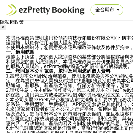
隱私權政策
×
本隱私權政策聲明適用於預約科技行銷股份有限公司(下稱本公司)於ezP
護措施，以確保使用者個人隱私的安全。
在使用本網站時，您同意受本隱私權政策條款及條件所拘束
一、適用範圍
根據以下所述，您的個人識別資料的某些部分將被揭露給與
和揭露您的個人識別資料。本隱私權政策已合併並與會員合約的
的服務人員聯絡，ezPretty網站將盡快回覆並進行解釋說明。
二、您同意本公司蒐集、處理及利用您的個人資料
1.當您與本公司網站洽辦業務、使用服務或參與本公司網站
定，在為提供您個人業務及/或提供相關服務及活動或為本
動通知、新服務、新產品之通知、行銷分析等用途等，蒐集
2.請您注意，在本網站刊登廣告之第三人或與本公司ezPr
的保護，適用第三方或各該網站個別的隱私權保護政策，其
3.本公司所屬ezPretty平台根據店家或消費者所要求的
業系統、手機型號、手機帳號、APP設定參數及其他資料)
4.您(店家或消費者)同意本公司之營運平台、集團內部、
容及產品，進而提升本公司的市場行銷及促銷、並且根據客
5.您同意您(店家或消費者)本公司集團內部、關係企業、
惠內容、行政通知、產品內容及有關您使用網站的訊息。透過
6.針對已註冊認證店家或是消費者，當執行預約或是線上支付
意,可以利用電子郵件和服務人員聯絡請客服取消功能。