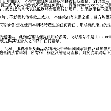
屬於買賣行為的任何相關方，不會承擔任何直接或間接責任或義務。 
人員、員工或代表人均對此不承擔任何責任。 儘管ezpretty.co
薦的服務，或是認為其代表該服務將會適用於該用戶。如果該服務不適用於您，
有一部無效時，不影響其他條款之效力。 本條款如有未盡之處，雙方
的合法年齡。可以針對您在使用本網站時產生的任何責任，形成有約束
官方帳號或認證官方帳號的通知型訊息。
網站的超連結。此類超連結僅提供用於參考。此類網站不是由 ezpret
或是與其經營人之間存在任何聯繫。
鈕、商標、服務標章及商品名稱均受中華民國國家法律及國際條
這些素材中所包含的所有權利，所有權、權益及智慧財產權。對於從本
或出售。除非本協議中明確指出，這些條款和條件中的任何內容
或任何協力廠商的業主權益中規定的任何權利的推斷結果。 如有任何人
其分公司、所屬機構、管理人員、代理人及其他合作夥伴和員工遭受的
構、管理人員、代理人及其他合作夥伴和員工不受損失。
依賴本網站上所提供的資訊、產品、服務或素材或通過使用本網
etty.com.tw提供電信及網路服務的提供商不會因您使用或不能使
etty.com.tw 不聲明、保證或承諾本網站或支持該網站的
影響本網站任何部分正常運行，且超出ezpretty.com.t
com.tw 不承擔任何責任。 在適用法律許可的最大範圍內，所
諾，其中包括但不僅限於其精確性、完整性或適銷性、品質或適用於特
些條款或是這些條款相關的權利。這些條款中使用的標題僅為了
款之內容及本網站上內容而不另行通知，同時，不對您、其他任何用戶