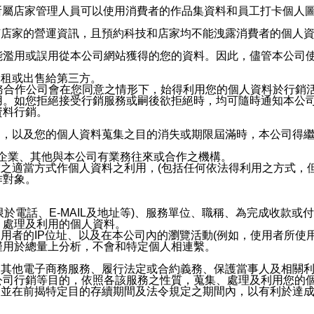
供所屬店家管理人員可以使用消費者的作品集資料和員工打卡個人圖像
何店家的營運資訊，且預約科技和店家均不能洩露消費者的個人
能濫用或誤用從本公司網站獲得的您的資料。因此，儘管本公司
出租或出售給第三方。
業務合作公司會在您同意之情形下，始得利用您的個人資料於行銷
用。如您拒絕接受行銷服務或嗣後欲拒絕時，均可隨時通知本公
資料行銷。
內，以及您的個人資料蒐集之目的消失或期限屆滿時，本公司得
係企業、其他與本公司有業務往來或合作之機構。
技之適當方式作個人資料之利用，(包括任何依法得利用之方式，
作對象。
限於電話、E-MAIL及地址等)、服務單位、職稱、為完成收款
、處理及利用的個人資料。
使用者的IP位址、以及在本公司內的瀏覽活動(例如，使用者所使
僅用於總量上分析，不會和特定個人相連繫。
及其他電子商務服務、履行法定或合約義務、保護當事人及相關
公司行銷等目的，依照各該服務之性質，蒐集、處理及利用您的
，並在前揭特定目的存續期間及法令規定之期間內，以有利於達成
。