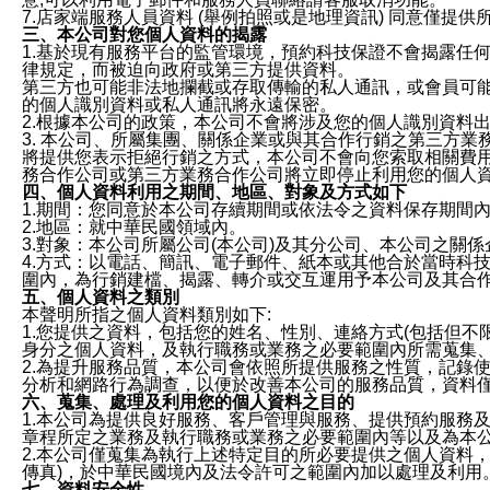
7.店家端服務人員資料 (舉例拍照或是地理資訊) 同意僅提
三、本公司對您個人資料的揭露
1.基於現有服務平台的監管環境，預約科技保證不會揭露任
律規定，而被迫向政府或第三方提供資料。
第三方也可能非法地攔截或存取傳輸的私人通訊，或會員可
的個人識別資料或私人通訊將永遠保密。
2.根據本公司的政策，本公司不會將涉及您的個人識別資料
3. 本公司、所屬集團、關係企業或與其合作行銷之第三方
將提供您表示拒絕行銷之方式，本公司不會向您索取相關費
務合作公司或第三方業務合作公司將立即停止利用您的個人
四、個人資料利用之期間、地區、對象及方式如下
1.期間：您同意於本公司存續期間或依法令之資料保存期間
2.地區：就中華民國領域內。
3.對象：本公司所屬公司(本公司)及其分公司、本公司之關
4.方式：以電話、簡訊、電子郵件、紙本或其他合於當時科
圍內，為行銷建檔、揭露、轉介或交互運用予本公司及其合
五、個人資料之類別
本聲明所指之個人資料類別如下:
1.您提供之資料，包括您的姓名、性別、連絡方式(包括但不
身分之個人資料，及執行職務或業務之必要範圍內所需蒐集
2.為提升服務品質，本公司會依照所提供服務之性質，記錄
分析和網路行為調查，以便於改善本公司的服務品質，資料
六、蒐集、處理及利用您的個人資料之目的
1.本公司為提供良好服務、客戶管理與服務、提供預約服務
章程所定之業務及執行職務或業務之必要範圍內等以及為本
2.本公司僅蒐集為執行上述特定目的所必要提供之個人資料
傳真)，於中華民國境內及法令許可之範圍內加以處理及利用
七、資料安全性