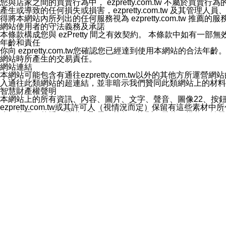
您與店家之間的買賣行為中， ezpretty.com.tw 不
3.LINE 帳號未封鎖傳送訊息之 LINE 官方帳號。
產生或導致的任何損失或損害，ezpretty.com.tw 及其管理
欲變更通知型訊息的設定，操作如下：
得將本網站內所列出的任何服務視為 ezpretty.com.tw 推
1.點選「主頁」＞「設定」
網站使用者的守法義務及承諾
2.點選「隱私設定」
本條款構成您與 ezPretty 間之有效契約。 本條款中如
3.點選「提供使用資料」
年齡和責任
4.點選「LINE通知型訊息」
你向 ezpretty.com.tw您確認您已經達到使用本網站
5.開關「接收LINE通知型訊息」
網站時所產生的交易責任。
❗️關閉「接收通知型訊息」後，將不會接收到來自任何企業
網站連結
本網站可能包含有通往ezpretty.com.tw以外的其他方所運營
入通往此類網站的超連結，並非暗示我們贊同此類網站上的材料
智慧財產權聲明
本網站上的所有資訊、內容、圖片、文字、聲音、圖像22、按
ezpretty.com.tw或其許可人（視情況而定）保留有
改、拷貝、傳播、發送、顯示、執行、複製、發佈、模仿、轉發
法或其他智慧財產權或 ezpretty.com.tw、其許可人
賠償
您同意因您使用本網站，而導致 ezpretty.com.tw、
您承擔賠償並保證 ezpretty.com.tw、其分公司、所屬機
免責聲明
您對本網站的所有使用均由您自擔風險。 因下載使用、參考或
己承擔全部責任。您同意 ezpretty.com.tw 及向ezpr
全部的索賠權利，無論是基於合約、侵權行為或其他依據。 ezpr
那些可損害或影響本網站管理、安全性、公正性和完整性，或是損害或
漏、中斷、刪除、缺陷、延遲或任何事件或事故，ezpretty.
其中包括但不僅限於有關本網站上服務、資訊及（或）聲明的保證或承
時間內對任一條款或多條條款的強制實施，不得將此視為放棄這
法律效應。 ezpretty.com.tw有權隨時變更本使用條