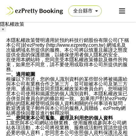
隱私權政策
×
本隱私權政策聲明適用於預約科技行銷股份有限公司(下稱
本公司)於ezPretty (http://www.ezpretty.com.tw) 網域名及
次級網域名所提供的服務。本公司將以慎重且嚴謹之態度
提供全面的保護措施，以確保使用者個人隱私的安全。
在使用本網站時，您同意受本隱私權政策條款及條件所拘
束，如果您不同意，請不要使用或取得本公司所提供的服
務。
一、適用範圍
根據以下所述，您的個人識別資料的某些部分將被揭露給
與本公司有業務合作之第三方，並可能被本公司及第三方
使用。通過註冊並同意隱私權政策和會員合約，您明確同
意本公司使用和揭露您的個人識別資料。本隱私權政策已
合併並與會員合約的條款相一致。 如果用戶對於ezPretty
網站的隱私權聲明或與個人資料相關的任何事項有疑問，
歡迎透過電子郵件與本公司的服務人員聯絡，ezPretty網
站將盡快回覆並進行解釋說明。
二、您同意本公司蒐集、處理及利用您的個人資料
1.當您與本公司網站洽辦業務、使用服務或參與本公司網
站各項活動，本公司將視業務、服務或活動性質請您提供
必要的個人資料，您同意本公司依照個人資料保護法及相