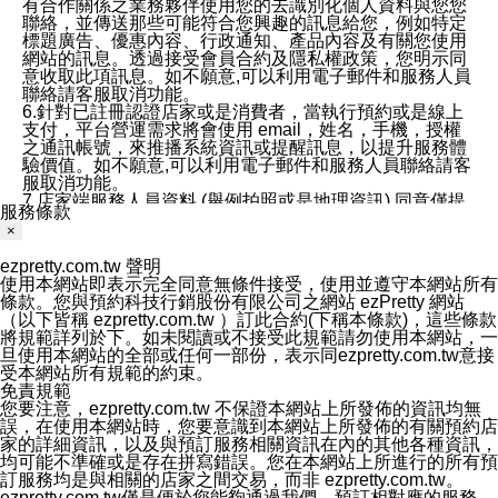
有合作關係之業務夥伴使用您的去識別化個人資料與您您
聯絡，並傳送那些可能符合您興趣的訊息給您，例如特定
標題廣告、優惠內容、行政通知、產品內容及有關您使用
網站的訊息。透過接受會員合約及隱私權政策，您明示同
意收取此項訊息。如不願意,可以利用電子郵件和服務人員
聯絡請客服取消功能。
6.針對已註冊認證店家或是消費者，當執行預約或是線上
支付，平台營運需求將會使用 email，姓名，手機，授權
之通訊帳號，來推播系統資訊或提醒訊息，以提升服務體
驗價值。如不願意,可以利用電子郵件和服務人員聯絡請客
服取消功能。
7.店家端服務人員資料 (舉例拍照或是地理資訊) 同意僅提
服務條款
供所屬店家管理人員可以使用消費者的作品集資料和員工
×
打卡個人圖像行為。本公司及ezPretty平台不會做任何使
用。
ezpretty.com.tw 聲明
三、本公司對您個人資料的揭露
使用本網站即表示完全同意無條件接受，使用並遵守本網站所有
1.基於現有服務平台的監管環境，預約科技保證不會揭露
條款。您與預約科技行銷股份有限公司之網站 ezPretty 網站
任何店家的營運資訊，且預約科技和店家均不能洩露消費
（以下皆稱 ezpretty.com.tw ）訂此合約(下稱本條款)，這些條款
者的個人資料。然而，在某些情況下，本公司可能會因受
將規範詳列於下。如未閱讀或不接受此規範請勿使用本網站，一
政府要求或法律規定，而被迫向政府或第三方提供資料。
旦使用本網站的全部或任何一部份，表示同ezpretty.com.tw意接
第三方也可能非法地攔截或存取傳輸的私人通訊，或會員
受本網站所有規範的約束。
可能濫用或誤用從本公司網站獲得的您的資料。因此，儘
免責規範
管本公司使用企業標準的保護措施來保護您的隱私，本公
您要注意，ezpretty.com.tw 不保證本網站上所發佈的資訊均無
司並未承諾您的個人識別資料或私人通訊將永遠保密。
誤，在使用本網站時，您要意識到本網站上所發佈的有關預約店
2.根據本公司的政策，本公司不會將涉及您的個人識別資
家的詳細資訊，以及與預訂服務相關資訊在內的其他各種資訊，
料出租或出售給第三方。
均可能不準確或是存在拼寫錯誤。您在本網站上所進行的所有預
3. 本公司、所屬集團、關係企業或與其合作行銷之第三方
訂服務均是與相關的店家之間交易，而非 ezpretty.com.tw。
業務合作公司會在您同意之情形下，始得利用您的個人資
ezpretty.com.tw僅是便於您能夠通過我們，預訂相對應的服務。