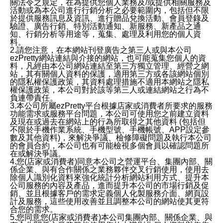
關法令之規定，在為提供您個人業務及/或提供相關服務及
活動或為本公司進行行銷分析之必要範圍內，包括但不限
於提供服務訊息及資訊、進行贈品兌換活動、會員登錄及
驗證、廣告行銷、特別活動通知、新服務、新產品之通
知、行銷分析等用途等，蒐集、處理及利用您的個人資
料。
2.請您注意，在本網站刊登廣告之第三人或與本公司
ezPretty網站連結與介接的網站，也可能蒐集您個人的資
料，凡經由本公司網站連結至第三方獨立管理、經營之網
站，其有關個人資料的保護，適用第三方或各該網站個別
的隱私權保護政策，其資料處理措施不適用本網站之隱私
權保護政策，本公司對於該等第三人或連結網站之行為不
負連帶責任。
3.本公司所屬ezPretty平台根據店家或消費者所要求的服務
功能需求或服務平台問題，本公司可使用您之前建立資料
及現在或過去在網站上的行為所取得之其他資料 (包括但
不限於手機作業系統、手機型號、手機帳號、APP設定參
數及其他資料)，來解決爭議、檢修障礙問題及執行本公司
的會員合約，本公司也有可能檢視多個會員以確認問題所
在或解決爭議。
4.您(店家或消費者)同意本公司之營運平台、集團內部、關
係企業、與有合作關係之業務夥伴交叉行銷使用，使用去
除個人識別化資料來強化統計分析網站利用方式、提升本
公司服務的內容及產品，進而提升本公司的市場行銷及促
銷、並且根據客戶的需求定義個人化製服務介面、網頁設
計及服務，這些使用改善並且調整本公司的網站使其更符
合您的需求。
5.您同意您(店家或消費者)本公司集團內部、關係企業、與