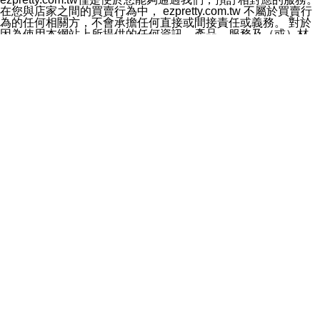
料於行銷活動資訊、商品訊息或新服務等相關行銷，且於
在您與店家之間的買賣行為中， ezpretty.com.tw 不屬於買賣行
首次行銷時，將提供您表示拒絕行銷之方式，本公司不會
為的任何相關方，不會承擔任何直接或間接責任或義務。 對於
向您索取相關費用。如您拒絕接受行銷服務或嗣後欲拒絕
因為使用本網站上所提供的任何資訊、產品、服務及（或）材
時，均可隨時通知本公司，本公司、所屬集團、關係企業
料，而產生或導致的任何損失或損害，ezpretty.com.tw 及其管
或與其合作行銷之第三方業務合作公司或第三方業務合作
理人員、員工或代表人均對此不承擔任何責任。 儘管
公司將立即停止利用您的個人資料行銷。
ezpretty.com.tw 已經盡了適當努力確保本網站上所列的服務符
四、個人資料利用之期間、地區、對象及方式如下
合合理的標準，仍不得將本網站內所列出的任何服務視為
1.期間：您同意於本公司存續期間或依法令之資料保存期
ezpretty.com.tw 推薦的服務，或是認為其代表該服務將會適用
間內，以及您的個人資料蒐集之目的消失或期限屆滿時，
於該用戶。如果該服務不適用於您，ezpretty.com.tw 將對此不
本公司得繼續保存、處理或利用您的個人資料。
承擔任何責任。
2.地區：就中華民國領域內。
網站使用者的守法義務及承諾
3.對象：本公司所屬公司(本公司)及其分公司、本公司之關
本條款構成您與 ezPretty 間之有效契約。 本條款中如有一部無
係企業、其他與本公司有業務往來或合作之機構。
效時，不影響其他條款之效力。 本條款如有未盡之處，雙方均
4.方式：以電話、簡訊、電子郵件、紙本或其他合於當時
應依誠實信用、平等互惠原則，共商解決之道。
科技之適當方式作個人資料之利用，(包括任何依法得利用
年齡和責任
之方式，但不限於使用於本網站或與外部合作之行銷)並於
你向 ezpretty.com.tw您確認您已經達到使用本網站的合法年
法令容許之範圍內，為行銷建檔、揭露、轉介或交互運用
齡。可以針對您在使用本網站時產生的任何責任，形成有約束力
予本公司及其合作對象。
的法律責任。您理解使用本網站時及他人使用您的登錄資訊使用
五、個人資料之類別
本網站時所產生的交易責任。
本聲明所指之個人資料類別如下:
網站連結
1.您提供之資料，包括您的姓名、性別、連絡方式(包括但
本網站可能包含有通往ezpretty.com.tw以外的其他方所運營網站
不限於電話、E-MAIL及地址等)、服務單位、職稱、為完
的超連結。此類超連結僅提供用於參考。此類網站不是由
成收款或付款所需之資料、IＰ位址、及其他得以直接或間
ezpretty.com.tw 控制，我們對其內容不承擔任何責任。在本網
接識別使用者身分之個人資料，及執行職務或業務之必要
站上加入通往此類網站的超連結，並非暗示我們贊同此類網站上
範圍內所需蒐集、處理及利用的個人資料。
的材料或是與其經營人之間存在任何聯繫。
2.為提升服務品質，本公司會依照所提供服務之性質，記
智慧財產權聲明
錄使用者的IP位址、以及在本公司內的瀏覽活動(例如，使
本網站上的所有資訊、內容、圖片、文字、聲音、圖像22、按
用者所使用的軟硬體、所點選的網頁)等資料，但是這些資
鈕、商標、服務標章及商品名稱均受中華民國國家法律及國際條