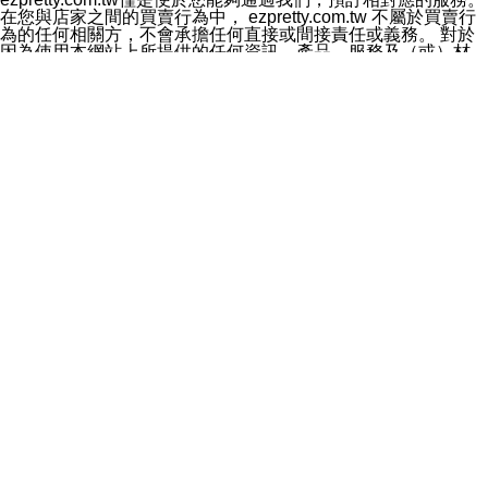
料於行銷活動資訊、商品訊息或新服務等相關行銷，且於
在您與店家之間的買賣行為中， ezpretty.com.tw 不屬於買賣行
首次行銷時，將提供您表示拒絕行銷之方式，本公司不會
為的任何相關方，不會承擔任何直接或間接責任或義務。 對於
向您索取相關費用。如您拒絕接受行銷服務或嗣後欲拒絕
因為使用本網站上所提供的任何資訊、產品、服務及（或）材
時，均可隨時通知本公司，本公司、所屬集團、關係企業
料，而產生或導致的任何損失或損害，ezpretty.com.tw 及其管
或與其合作行銷之第三方業務合作公司或第三方業務合作
理人員、員工或代表人均對此不承擔任何責任。 儘管
公司將立即停止利用您的個人資料行銷。
ezpretty.com.tw 已經盡了適當努力確保本網站上所列的服務符
四、個人資料利用之期間、地區、對象及方式如下
合合理的標準，仍不得將本網站內所列出的任何服務視為
1.期間：您同意於本公司存續期間或依法令之資料保存期
ezpretty.com.tw 推薦的服務，或是認為其代表該服務將會適用
間內，以及您的個人資料蒐集之目的消失或期限屆滿時，
於該用戶。如果該服務不適用於您，ezpretty.com.tw 將對此不
本公司得繼續保存、處理或利用您的個人資料。
承擔任何責任。
2.地區：就中華民國領域內。
網站使用者的守法義務及承諾
3.對象：本公司所屬公司(本公司)及其分公司、本公司之關
本條款構成您與 ezPretty 間之有效契約。 本條款中如有一部無
係企業、其他與本公司有業務往來或合作之機構。
效時，不影響其他條款之效力。 本條款如有未盡之處，雙方均
4.方式：以電話、簡訊、電子郵件、紙本或其他合於當時
應依誠實信用、平等互惠原則，共商解決之道。
科技之適當方式作個人資料之利用，(包括任何依法得利用
年齡和責任
之方式，但不限於使用於本網站或與外部合作之行銷)並於
你向 ezpretty.com.tw您確認您已經達到使用本網站的合法年
法令容許之範圍內，為行銷建檔、揭露、轉介或交互運用
齡。可以針對您在使用本網站時產生的任何責任，形成有約束力
予本公司及其合作對象。
的法律責任。您理解使用本網站時及他人使用您的登錄資訊使用
五、個人資料之類別
本網站時所產生的交易責任。
本聲明所指之個人資料類別如下:
網站連結
1.您提供之資料，包括您的姓名、性別、連絡方式(包括但
本網站可能包含有通往ezpretty.com.tw以外的其他方所運營網站
不限於電話、E-MAIL及地址等)、服務單位、職稱、為完
的超連結。此類超連結僅提供用於參考。此類網站不是由
成收款或付款所需之資料、IＰ位址、及其他得以直接或間
ezpretty.com.tw 控制，我們對其內容不承擔任何責任。在本網
接識別使用者身分之個人資料，及執行職務或業務之必要
站上加入通往此類網站的超連結，並非暗示我們贊同此類網站上
範圍內所需蒐集、處理及利用的個人資料。
的材料或是與其經營人之間存在任何聯繫。
2.為提升服務品質，本公司會依照所提供服務之性質，記
智慧財產權聲明
錄使用者的IP位址、以及在本公司內的瀏覽活動(例如，使
本網站上的所有資訊、內容、圖片、文字、聲音、圖像22、按
用者所使用的軟硬體、所點選的網頁)等資料，但是這些資
鈕、商標、服務標章及商品名稱均受中華民國國家法律及國際條