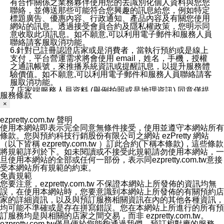
有合作關係之業務夥伴使用您的去識別化個人資料與您您
聯絡，並傳送那些可能符合您興趣的訊息給您，例如特定
標題廣告、優惠內容、行政通知、產品內容及有關您使用
網站的訊息。透過接受會員合約及隱私權政策，您明示同
意收取此項訊息。如不願意,可以利用電子郵件和服務人員
聯絡請客服取消功能。
6.針對已註冊認證店家或是消費者，當執行預約或是線上
支付，平台營運需求將會使用 email，姓名，手機，授權
之通訊帳號，來推播系統資訊或提醒訊息，以提升服務體
驗價值。如不願意,可以利用電子郵件和服務人員聯絡請客
服取消功能。
7.店家端服務人員資料 (舉例拍照或是地理資訊) 同意僅提
服務條款
供所屬店家管理人員可以使用消費者的作品集資料和員工
×
打卡個人圖像行為。本公司及ezPretty平台不會做任何使
用。
ezpretty.com.tw 聲明
三、本公司對您個人資料的揭露
使用本網站即表示完全同意無條件接受，使用並遵守本網站所有
1.基於現有服務平台的監管環境，預約科技保證不會揭露
條款。您與預約科技行銷股份有限公司之網站 ezPretty 網站
任何店家的營運資訊，且預約科技和店家均不能洩露消費
（以下皆稱 ezpretty.com.tw ）訂此合約(下稱本條款)，這些條款
者的個人資料。然而，在某些情況下，本公司可能會因受
將規範詳列於下。如未閱讀或不接受此規範請勿使用本網站，一
政府要求或法律規定，而被迫向政府或第三方提供資料。
旦使用本網站的全部或任何一部份，表示同ezpretty.com.tw意接
第三方也可能非法地攔截或存取傳輸的私人通訊，或會員
受本網站所有規範的約束。
可能濫用或誤用從本公司網站獲得的您的資料。因此，儘
免責規範
管本公司使用企業標準的保護措施來保護您的隱私，本公
您要注意，ezpretty.com.tw 不保證本網站上所發佈的資訊均無
司並未承諾您的個人識別資料或私人通訊將永遠保密。
誤，在使用本網站時，您要意識到本網站上所發佈的有關預約店
2.根據本公司的政策，本公司不會將涉及您的個人識別資
家的詳細資訊，以及與預訂服務相關資訊在內的其他各種資訊，
料出租或出售給第三方。
均可能不準確或是存在拼寫錯誤。您在本網站上所進行的所有預
3. 本公司、所屬集團、關係企業或與其合作行銷之第三方
訂服務均是與相關的店家之間交易，而非 ezpretty.com.tw。
業務合作公司會在您同意之情形下，始得利用您的個人資
ezpretty.com.tw僅是便於您能夠通過我們，預訂相對應的服務。