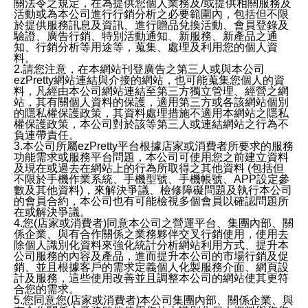
關法令之規定，在為提供您個人業務及/或提供相關服務及
活動或為本公司進行行銷分析之必要範圍內，包括但不限
於提供服務訊息及資訊、進行贈品兌換活動、會員登錄及
驗證、廣告行銷、特別活動通知、新服務、新產品之通
知、行銷分析等用途等，蒐集、處理及利用您的個人資
料。
2.請您注意，在本網站刊登廣告之第三人或與本公司
ezPretty網站連結與介接的網站，也可能蒐集您個人的資
料，凡經由本公司網站連結至第三方獨立管理、經營之網
站，其有關個人資料的保護，適用第三方或各該網站個別
的隱私權保護政策，其資料處理措施不適用本網站之隱私
權保護政策，本公司對於該等第三人或連結網站之行為不
負連帶責任。
3.本公司所屬ezPretty平台根據店家或消費者所要求的服務
功能需求或服務平台問題，本公司可使用您之前建立資料
及現在或過去在網站上的行為所取得之其他資料 (包括但
不限於手機作業系統、手機型號、手機帳號、APP設定參
數及其他資料)，來解決爭議、檢修障礙問題及執行本公司
的會員合約，本公司也有可能檢視多個會員以確認問題所
在或解決爭議。
4.您(店家或消費者)同意本公司之營運平台、集團內部、關
係企業、與有合作關係之業務夥伴交叉行銷使用，使用去
除個人識別化資料來強化統計分析網站利用方式、提升本
公司服務的內容及產品，進而提升本公司的市場行銷及促
銷、並且根據客戶的需求定義個人化製服務介面、網頁設
計及服務，這些使用改善並且調整本公司的網站使其更符
合您的需求。
5.您同意您(店家或消費者)本公司集團內部、關係企業、與