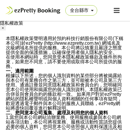
隱私權政策
×
本隱私權政策聲明適用於預約科技行銷股份有限公司(下稱
本公司)於ezPretty (http://www.ezpretty.com.tw) 網域名及
次級網域名所提供的服務。本公司將以慎重且嚴謹之態度
提供全面的保護措施，以確保使用者個人隱私的安全。
在使用本網站時，您同意受本隱私權政策條款及條件所拘
束，如果您不同意，請不要使用或取得本公司所提供的服
務。
一、適用範圍
根據以下所述，您的個人識別資料的某些部分將被揭露給
與本公司有業務合作之第三方，並可能被本公司及第三方
使用。通過註冊並同意隱私權政策和會員合約，您明確同
意本公司使用和揭露您的個人識別資料。本隱私權政策已
合併並與會員合約的條款相一致。 如果用戶對於ezPretty
網站的隱私權聲明或與個人資料相關的任何事項有疑問，
歡迎透過電子郵件與本公司的服務人員聯絡，ezPretty網
站將盡快回覆並進行解釋說明。
二、您同意本公司蒐集、處理及利用您的個人資料
1.當您與本公司網站洽辦業務、使用服務或參與本公司網
站各項活動，本公司將視業務、服務或活動性質請您提供
必要的個人資料，您同意本公司依照個人資料保護法及相