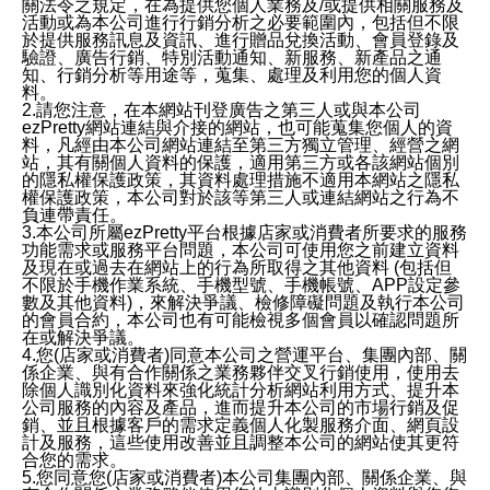
關法令之規定，在為提供您個人業務及/或提供相關服務及
活動或為本公司進行行銷分析之必要範圍內，包括但不限
於提供服務訊息及資訊、進行贈品兌換活動、會員登錄及
驗證、廣告行銷、特別活動通知、新服務、新產品之通
知、行銷分析等用途等，蒐集、處理及利用您的個人資
料。
2.請您注意，在本網站刊登廣告之第三人或與本公司
ezPretty網站連結與介接的網站，也可能蒐集您個人的資
料，凡經由本公司網站連結至第三方獨立管理、經營之網
站，其有關個人資料的保護，適用第三方或各該網站個別
的隱私權保護政策，其資料處理措施不適用本網站之隱私
權保護政策，本公司對於該等第三人或連結網站之行為不
負連帶責任。
3.本公司所屬ezPretty平台根據店家或消費者所要求的服務
功能需求或服務平台問題，本公司可使用您之前建立資料
及現在或過去在網站上的行為所取得之其他資料 (包括但
不限於手機作業系統、手機型號、手機帳號、APP設定參
數及其他資料)，來解決爭議、檢修障礙問題及執行本公司
的會員合約，本公司也有可能檢視多個會員以確認問題所
在或解決爭議。
4.您(店家或消費者)同意本公司之營運平台、集團內部、關
係企業、與有合作關係之業務夥伴交叉行銷使用，使用去
除個人識別化資料來強化統計分析網站利用方式、提升本
公司服務的內容及產品，進而提升本公司的市場行銷及促
銷、並且根據客戶的需求定義個人化製服務介面、網頁設
計及服務，這些使用改善並且調整本公司的網站使其更符
合您的需求。
5.您同意您(店家或消費者)本公司集團內部、關係企業、與