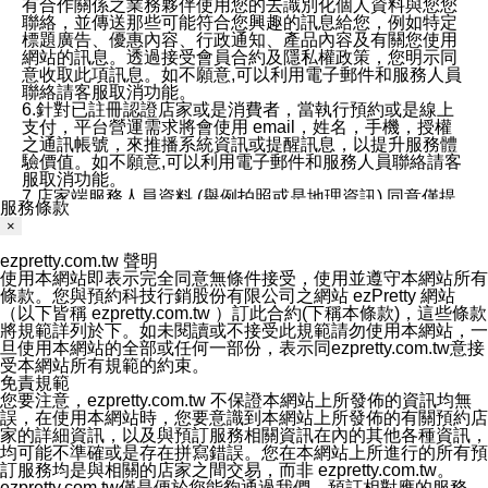
有合作關係之業務夥伴使用您的去識別化個人資料與您您
聯絡，並傳送那些可能符合您興趣的訊息給您，例如特定
標題廣告、優惠內容、行政通知、產品內容及有關您使用
網站的訊息。透過接受會員合約及隱私權政策，您明示同
意收取此項訊息。如不願意,可以利用電子郵件和服務人員
聯絡請客服取消功能。
6.針對已註冊認證店家或是消費者，當執行預約或是線上
支付，平台營運需求將會使用 email，姓名，手機，授權
之通訊帳號，來推播系統資訊或提醒訊息，以提升服務體
驗價值。如不願意,可以利用電子郵件和服務人員聯絡請客
服取消功能。
7.店家端服務人員資料 (舉例拍照或是地理資訊) 同意僅提
服務條款
供所屬店家管理人員可以使用消費者的作品集資料和員工
×
打卡個人圖像行為。本公司及ezPretty平台不會做任何使
用。
ezpretty.com.tw 聲明
三、本公司對您個人資料的揭露
使用本網站即表示完全同意無條件接受，使用並遵守本網站所有
1.基於現有服務平台的監管環境，預約科技保證不會揭露
條款。您與預約科技行銷股份有限公司之網站 ezPretty 網站
任何店家的營運資訊，且預約科技和店家均不能洩露消費
（以下皆稱 ezpretty.com.tw ）訂此合約(下稱本條款)，這些條款
者的個人資料。然而，在某些情況下，本公司可能會因受
將規範詳列於下。如未閱讀或不接受此規範請勿使用本網站，一
政府要求或法律規定，而被迫向政府或第三方提供資料。
旦使用本網站的全部或任何一部份，表示同ezpretty.com.tw意接
第三方也可能非法地攔截或存取傳輸的私人通訊，或會員
受本網站所有規範的約束。
可能濫用或誤用從本公司網站獲得的您的資料。因此，儘
免責規範
管本公司使用企業標準的保護措施來保護您的隱私，本公
您要注意，ezpretty.com.tw 不保證本網站上所發佈的資訊均無
司並未承諾您的個人識別資料或私人通訊將永遠保密。
誤，在使用本網站時，您要意識到本網站上所發佈的有關預約店
2.根據本公司的政策，本公司不會將涉及您的個人識別資
家的詳細資訊，以及與預訂服務相關資訊在內的其他各種資訊，
料出租或出售給第三方。
均可能不準確或是存在拼寫錯誤。您在本網站上所進行的所有預
3. 本公司、所屬集團、關係企業或與其合作行銷之第三方
訂服務均是與相關的店家之間交易，而非 ezpretty.com.tw。
業務合作公司會在您同意之情形下，始得利用您的個人資
ezpretty.com.tw僅是便於您能夠通過我們，預訂相對應的服務。