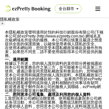
隱私權政策
×
本隱私權政策聲明適用於預約科技行銷股份有限公司(下稱
本公司)於ezPretty (http://www.ezpretty.com.tw) 網域名及
次級網域名所提供的服務。本公司將以慎重且嚴謹之態度
提供全面的保護措施，以確保使用者個人隱私的安全。
在使用本網站時，您同意受本隱私權政策條款及條件所拘
束，如果您不同意，請不要使用或取得本公司所提供的服
務。
一、適用範圍
根據以下所述，您的個人識別資料的某些部分將被揭露給
與本公司有業務合作之第三方，並可能被本公司及第三方
使用。通過註冊並同意隱私權政策和會員合約，您明確同
意本公司使用和揭露您的個人識別資料。本隱私權政策已
合併並與會員合約的條款相一致。 如果用戶對於ezPretty
網站的隱私權聲明或與個人資料相關的任何事項有疑問，
歡迎透過電子郵件與本公司的服務人員聯絡，ezPretty網
站將盡快回覆並進行解釋說明。
二、您同意本公司蒐集、處理及利用您的個人資料
1.當您與本公司網站洽辦業務、使用服務或參與本公司網
站各項活動，本公司將視業務、服務或活動性質請您提供
必要的個人資料，您同意本公司依照個人資料保護法及相