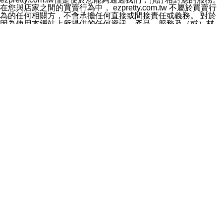
料於行銷活動資訊、商品訊息或新服務等相關行銷，且於
在您與店家之間的買賣行為中， ezpretty.com.tw 不屬於買賣行
首次行銷時，將提供您表示拒絕行銷之方式，本公司不會
為的任何相關方，不會承擔任何直接或間接責任或義務。 對於
向您索取相關費用。如您拒絕接受行銷服務或嗣後欲拒絕
因為使用本網站上所提供的任何資訊、產品、服務及（或）材
時，均可隨時通知本公司，本公司、所屬集團、關係企業
料，而產生或導致的任何損失或損害，ezpretty.com.tw 及其管
或與其合作行銷之第三方業務合作公司或第三方業務合作
理人員、員工或代表人均對此不承擔任何責任。 儘管
公司將立即停止利用您的個人資料行銷。
ezpretty.com.tw 已經盡了適當努力確保本網站上所列的服務符
四、個人資料利用之期間、地區、對象及方式如下
合合理的標準，仍不得將本網站內所列出的任何服務視為
1.期間：您同意於本公司存續期間或依法令之資料保存期
ezpretty.com.tw 推薦的服務，或是認為其代表該服務將會適用
間內，以及您的個人資料蒐集之目的消失或期限屆滿時，
於該用戶。如果該服務不適用於您，ezpretty.com.tw 將對此不
本公司得繼續保存、處理或利用您的個人資料。
承擔任何責任。
2.地區：就中華民國領域內。
網站使用者的守法義務及承諾
3.對象：本公司所屬公司(本公司)及其分公司、本公司之關
本條款構成您與 ezPretty 間之有效契約。 本條款中如有一部無
係企業、其他與本公司有業務往來或合作之機構。
效時，不影響其他條款之效力。 本條款如有未盡之處，雙方均
4.方式：以電話、簡訊、電子郵件、紙本或其他合於當時
應依誠實信用、平等互惠原則，共商解決之道。
科技之適當方式作個人資料之利用，(包括任何依法得利用
年齡和責任
之方式，但不限於使用於本網站或與外部合作之行銷)並於
你向 ezpretty.com.tw您確認您已經達到使用本網站的合法年
法令容許之範圍內，為行銷建檔、揭露、轉介或交互運用
齡。可以針對您在使用本網站時產生的任何責任，形成有約束力
予本公司及其合作對象。
的法律責任。您理解使用本網站時及他人使用您的登錄資訊使用
五、個人資料之類別
本網站時所產生的交易責任。
本聲明所指之個人資料類別如下:
網站連結
1.您提供之資料，包括您的姓名、性別、連絡方式(包括但
本網站可能包含有通往ezpretty.com.tw以外的其他方所運營網站
不限於電話、E-MAIL及地址等)、服務單位、職稱、為完
的超連結。此類超連結僅提供用於參考。此類網站不是由
成收款或付款所需之資料、IＰ位址、及其他得以直接或間
ezpretty.com.tw 控制，我們對其內容不承擔任何責任。在本網
接識別使用者身分之個人資料，及執行職務或業務之必要
站上加入通往此類網站的超連結，並非暗示我們贊同此類網站上
範圍內所需蒐集、處理及利用的個人資料。
的材料或是與其經營人之間存在任何聯繫。
2.為提升服務品質，本公司會依照所提供服務之性質，記
智慧財產權聲明
錄使用者的IP位址、以及在本公司內的瀏覽活動(例如，使
本網站上的所有資訊、內容、圖片、文字、聲音、圖像22、按
用者所使用的軟硬體、所點選的網頁)等資料，但是這些資
鈕、商標、服務標章及商品名稱均受中華民國國家法律及國際條