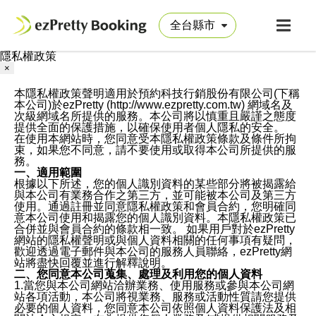
隱私權政策
×
本隱私權政策聲明適用於預約科技行銷股份有限公司(下稱
本公司)於ezPretty (http://www.ezpretty.com.tw) 網域名及
次級網域名所提供的服務。本公司將以慎重且嚴謹之態度
提供全面的保護措施，以確保使用者個人隱私的安全。
在使用本網站時，您同意受本隱私權政策條款及條件所拘
束，如果您不同意，請不要使用或取得本公司所提供的服
務。
一、適用範圍
根據以下所述，您的個人識別資料的某些部分將被揭露給
與本公司有業務合作之第三方，並可能被本公司及第三方
使用。通過註冊並同意隱私權政策和會員合約，您明確同
意本公司使用和揭露您的個人識別資料。本隱私權政策已
合併並與會員合約的條款相一致。 如果用戶對於ezPretty
網站的隱私權聲明或與個人資料相關的任何事項有疑問，
歡迎透過電子郵件與本公司的服務人員聯絡，ezPretty網
站將盡快回覆並進行解釋說明。
二、您同意本公司蒐集、處理及利用您的個人資料
1.當您與本公司網站洽辦業務、使用服務或參與本公司網
站各項活動，本公司將視業務、服務或活動性質請您提供
必要的個人資料，您同意本公司依照個人資料保護法及相