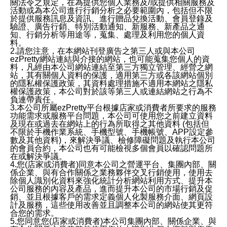
關法令之規定，在為提供您個人業務及/或提供相關服務及
活動或為本公司進行行銷分析之必要範圍內，包括但不限
於提供服務訊息及資訊、進行贈品兌換活動、會員登錄及
驗證、廣告行銷、特別活動通知、新服務、新產品之通
知、行銷分析等用途等，蒐集、處理及利用您的個人資
料。
2.請您注意，在本網站刊登廣告之第三人或與本公司
ezPretty網站連結與介接的網站，也可能蒐集您個人的資
料，凡經由本公司網站連結至第三方獨立管理、經營之網
站，其有關個人資料的保護，適用第三方或各該網站個別
的隱私權保護政策，其資料處理措施不適用本網站之隱私
權保護政策，本公司對於該等第三人或連結網站之行為不
負連帶責任。
3.本公司所屬ezPretty平台根據店家或消費者所要求的服務
功能需求或服務平台問題，本公司可使用您之前建立資料
及現在或過去在網站上的行為所取得之其他資料 (包括但
不限於手機作業系統、手機型號、手機帳號、APP設定參
數及其他資料)，來解決爭議、檢修障礙問題及執行本公司
的會員合約，本公司也有可能檢視多個會員以確認問題所
在或解決爭議。
4.您(店家或消費者)同意本公司之營運平台、集團內部、關
係企業、與有合作關係之業務夥伴交叉行銷使用，使用去
除個人識別化資料來強化統計分析網站利用方式、提升本
公司服務的內容及產品，進而提升本公司的市場行銷及促
銷、並且根據客戶的需求定義個人化製服務介面、網頁設
計及服務，這些使用改善並且調整本公司的網站使其更符
合您的需求。
5.您同意您(店家或消費者)本公司集團內部、關係企業、與