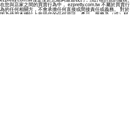
料於行銷活動資訊、商品訊息或新服務等相關行銷，且於
在您與店家之間的買賣行為中， ezpretty.com.tw 不屬於買賣行
首次行銷時，將提供您表示拒絕行銷之方式，本公司不會
為的任何相關方，不會承擔任何直接或間接責任或義務。 對於
向您索取相關費用。如您拒絕接受行銷服務或嗣後欲拒絕
因為使用本網站上所提供的任何資訊、產品、服務及（或）材
時，均可隨時通知本公司，本公司、所屬集團、關係企業
料，而產生或導致的任何損失或損害，ezpretty.com.tw 及其管
或與其合作行銷之第三方業務合作公司或第三方業務合作
理人員、員工或代表人均對此不承擔任何責任。 儘管
公司將立即停止利用您的個人資料行銷。
ezpretty.com.tw 已經盡了適當努力確保本網站上所列的服務符
四、個人資料利用之期間、地區、對象及方式如下
合合理的標準，仍不得將本網站內所列出的任何服務視為
1.期間：您同意於本公司存續期間或依法令之資料保存期
ezpretty.com.tw 推薦的服務，或是認為其代表該服務將會適用
間內，以及您的個人資料蒐集之目的消失或期限屆滿時，
於該用戶。如果該服務不適用於您，ezpretty.com.tw 將對此不
本公司得繼續保存、處理或利用您的個人資料。
承擔任何責任。
2.地區：就中華民國領域內。
網站使用者的守法義務及承諾
3.對象：本公司所屬公司(本公司)及其分公司、本公司之關
本條款構成您與 ezPretty 間之有效契約。 本條款中如有一部無
係企業、其他與本公司有業務往來或合作之機構。
效時，不影響其他條款之效力。 本條款如有未盡之處，雙方均
4.方式：以電話、簡訊、電子郵件、紙本或其他合於當時
應依誠實信用、平等互惠原則，共商解決之道。
科技之適當方式作個人資料之利用，(包括任何依法得利用
年齡和責任
之方式，但不限於使用於本網站或與外部合作之行銷)並於
你向 ezpretty.com.tw您確認您已經達到使用本網站的合法年
法令容許之範圍內，為行銷建檔、揭露、轉介或交互運用
齡。可以針對您在使用本網站時產生的任何責任，形成有約束力
予本公司及其合作對象。
的法律責任。您理解使用本網站時及他人使用您的登錄資訊使用
五、個人資料之類別
本網站時所產生的交易責任。
本聲明所指之個人資料類別如下:
網站連結
1.您提供之資料，包括您的姓名、性別、連絡方式(包括但
本網站可能包含有通往ezpretty.com.tw以外的其他方所運營網站
不限於電話、E-MAIL及地址等)、服務單位、職稱、為完
的超連結。此類超連結僅提供用於參考。此類網站不是由
成收款或付款所需之資料、IＰ位址、及其他得以直接或間
ezpretty.com.tw 控制，我們對其內容不承擔任何責任。在本網
接識別使用者身分之個人資料，及執行職務或業務之必要
站上加入通往此類網站的超連結，並非暗示我們贊同此類網站上
範圍內所需蒐集、處理及利用的個人資料。
的材料或是與其經營人之間存在任何聯繫。
2.為提升服務品質，本公司會依照所提供服務之性質，記
智慧財產權聲明
錄使用者的IP位址、以及在本公司內的瀏覽活動(例如，使
本網站上的所有資訊、內容、圖片、文字、聲音、圖像22、按
用者所使用的軟硬體、所點選的網頁)等資料，但是這些資
鈕、商標、服務標章及商品名稱均受中華民國國家法律及國際條