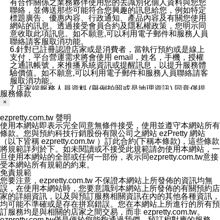
有合作關係之業務夥伴使用您的去識別化個人資料與您您
聯絡，並傳送那些可能符合您興趣的訊息給您，例如特定
標題廣告、優惠內容、行政通知、產品內容及有關您使用
網站的訊息。透過接受會員合約及隱私權政策，您明示同
意收取此項訊息。如不願意,可以利用電子郵件和服務人員
聯絡請客服取消功能。
6.針對已註冊認證店家或是消費者，當執行預約或是線上
支付，平台營運需求將會使用 email，姓名，手機，授權
之通訊帳號，來推播系統資訊或提醒訊息，以提升服務體
驗價值。如不願意,可以利用電子郵件和服務人員聯絡請客
服取消功能。
7.店家端服務人員資料 (舉例拍照或是地理資訊) 同意僅提
服務條款
供所屬店家管理人員可以使用消費者的作品集資料和員工
×
打卡個人圖像行為。本公司及ezPretty平台不會做任何使
用。
ezpretty.com.tw 聲明
三、本公司對您個人資料的揭露
使用本網站即表示完全同意無條件接受，使用並遵守本網站所有
1.基於現有服務平台的監管環境，預約科技保證不會揭露
條款。您與預約科技行銷股份有限公司之網站 ezPretty 網站
任何店家的營運資訊，且預約科技和店家均不能洩露消費
（以下皆稱 ezpretty.com.tw ）訂此合約(下稱本條款)，這些條款
者的個人資料。然而，在某些情況下，本公司可能會因受
將規範詳列於下。如未閱讀或不接受此規範請勿使用本網站，一
政府要求或法律規定，而被迫向政府或第三方提供資料。
旦使用本網站的全部或任何一部份，表示同ezpretty.com.tw意接
第三方也可能非法地攔截或存取傳輸的私人通訊，或會員
受本網站所有規範的約束。
可能濫用或誤用從本公司網站獲得的您的資料。因此，儘
免責規範
管本公司使用企業標準的保護措施來保護您的隱私，本公
您要注意，ezpretty.com.tw 不保證本網站上所發佈的資訊均無
司並未承諾您的個人識別資料或私人通訊將永遠保密。
誤，在使用本網站時，您要意識到本網站上所發佈的有關預約店
2.根據本公司的政策，本公司不會將涉及您的個人識別資
家的詳細資訊，以及與預訂服務相關資訊在內的其他各種資訊，
料出租或出售給第三方。
均可能不準確或是存在拼寫錯誤。您在本網站上所進行的所有預
3. 本公司、所屬集團、關係企業或與其合作行銷之第三方
訂服務均是與相關的店家之間交易，而非 ezpretty.com.tw。
業務合作公司會在您同意之情形下，始得利用您的個人資
ezpretty.com.tw僅是便於您能夠通過我們，預訂相對應的服務。